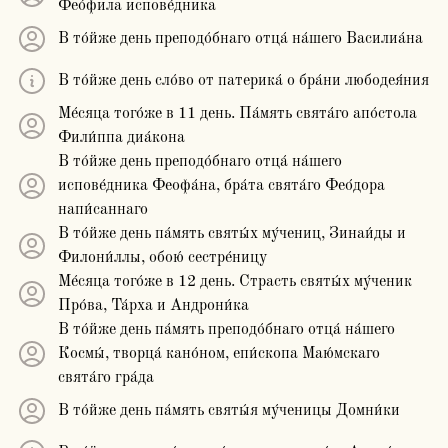
Фео́фила испове́дника
В то́йже день преподо́бнаго отца́ на́шего Василиа́на
В то́йже день сло́во от патерика́ о бра́ни любодея́ния
Ме́сяца того́же в 11 день. Па́мять свята́го апо́стола
Фили́ппа диа́кона
В то́йже день преподо́бнаго отца́ на́шего
испове́дника Феофа́на, бра́та свята́го Фео́дора
напи́саннаго
В то́йже день па́мять святы́х му́чениц, Зинаи́ды и
Филони́ллы, обою́ сестре́ницу
Ме́сяца того́же в 12 день. Страсть святы́х му́ченик
Про́ва, Та́рха и Андрони́ка
В то́йже день па́мять преподо́бнаго отца́ на́шего
Космы́, творца́ кано́ном, епи́скопа Маю́мскаго
свята́го гра́да
В то́йже день па́мять святы́я му́ченицы Домни́ки