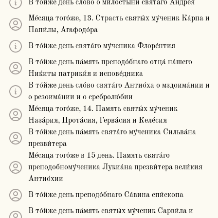
В то́йже день сло́во о ми́лостыни свята́го Андре́я
Ме́сяца того́же, 13. Страсть святы́х му́ченик Ка́рпа и
Папи́лы, Агафодо́ра
В то́йже день свята́го му́ченика Флоре́нтия
В то́йже день па́мять преподо́бнаго отца́ на́шего
Ниќиты патрики́я и испове́дника
В то́йже день сло́во свята́го Антио́ха о мздоима́нии и
о резоима́нии и о сребролю́бии
Ме́сяца того́же, 14. Память святы́х му́ченик
Наза́рия, Прота́сия, Герва́сия и Келе́сия
В то́йже день па́мять свята́го му́ченика Сильва́на
презви́тера
Ме́сяца того́же в 15 день. Память свята́го
преподобному́ченика Лукиа́на презви́тера вели́кия
Антио́хии
В то́йже день преподо́бнаго Са́вина епи́скопа
В то́йже день па́мять святы́х му́ченик Сарви́ла и