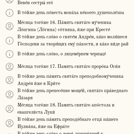
Веве́и сестры́ его́
В то́йже день по́весть мона́ха не́коего душеполе́зна
Ме́сяца того́же 16. Па́мять свята́го му́ченика
Ло́нгина (Ло́гина) со́тника, и́же при Кресте́
В то́йже день сло́во о святе́м Андре́и, ка́ко моля́шеся
Го́сподеви за творя́щих ему́ па́кости, и ка́ко ви́де рай
В то́йже день сло́во, о лицеме́рнем черньце́
Ме́сяца того́же 17. Память свята́го проро́ка Оси́я
В то́йже день па́мять свята́го преподобному́ченика
Андре́я и́же в Кри́те
В то́йже день пренесе́ние моще́й, свята́го пра́веднаго
Ла́заря
Ме́сяца того́же 18. Память свята́го апо́стола и
евангели́ста Луки́
В то́йже день па́мять преподо́бнаго отца́ на́шего
Иулиа́на, и́же на Ефра́те