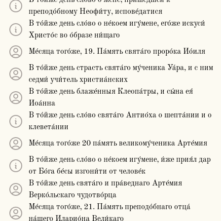
В то́йже день сло́во о жене́, прише́дшей к
преподо́бному Неофи́ту, испове́датися
В то́йже день сло́во о не́коем игу́мене, его́же искуси́
Христо́с во о́бразе ни́щаго
Ме́сяца того́же, 19. Па́мять свята́го проро́ка Ио́иля
В то́йже день страсть свята́го му́ченика Уа́ра, и с ним
седми́ учи́тель христиа́нских
В то́йже день блаже́нныя Клеопа́тры, и сы́на ея́
Иоа́нна
В то́йже день сло́во свята́го Антио́ха о шепта́нии и о
клевета́нии
Ме́сяца того́же 20 па́мять великому́ченика Арте́мия
В то́йже день сло́во о не́коем игу́мене, и́же прия́л дар
от Бо́га бе́сы изгони́ти от челове́к
В то́йже день свята́го и пра́веднаго Арте́мия
Верко́льскаго чудотво́рца
Ме́сяца того́же, 21. Па́мять преподо́бнаго отца́
на́шего Иларио́на Вели́каго