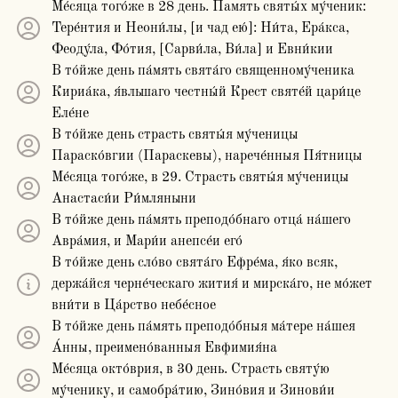
Ме́сяца того́же в 28 день. Память святы́х му́ченик:
Тере́нтия и Неони́лы, [и чад ею́]: Ни́та, Ера́кса,
Феоду́ла, Фо́тия, [Сарви́ла, Ви́ла] и Евни́кии
В то́йже день па́мять свята́го священному́ченика
Кириа́ка, я́вльшаго честны́й Крест святе́й цари́це
Еле́не
В то́йже день страсть святы́я му́ченицы
Параско́вгии (Параскевы), нарече́нныя Пя́тницы
Ме́сяца того́же, в 29. Страсть святы́я му́ченицы
Анастаси́и Ри́мляныни
В то́йже день па́мять преподо́бнаго отца́ на́шего
Авра́мия, и Мари́и анепсе́и его́
В то́йже день сло́во свята́го Ефре́ма, я́ко всяк,
держа́йся черне́ческаго жития́ и мирска́го, не мо́жет
вни́ти в Ца́рство небе́сное
В то́йже день па́мять преподо́бныя ма́тере на́шея
А́нны, преимено́ванныя Евфимия́на
Ме́сяца окто́врия, в 30 день. Страсть святу́ю
му́ченику, и самобра́тию, Зино́вия и Зинови́и