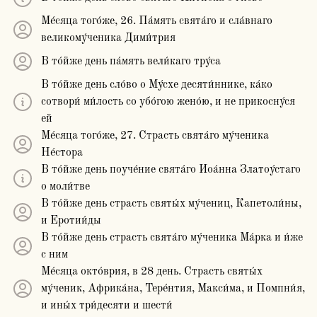
Ме́сяца того́же, 26. Па́мять свята́го и сла́внаго
великому́ченика Дими́трия
В то́йже день па́мять вели́каго тру́са
В то́йже день сло́во о Му́схе десяти́ннике, ка́ко
сотвори́ ми́лость со убо́гою жено́ю, и не прикосну́ся
ей
Ме́сяца того́же, 27. Страсть свята́го му́ченика
Не́стора
В то́йже день поуче́ние свята́го Иоа́нна Златоу́стаго
о моли́тве
В то́йже день страсть святы́х му́чениц, Капетоли́ны,
и Еротии́ды
В то́йже день страсть свята́го му́ченика Ма́рка и и́же
с ним
Ме́сяца окто́врия, в 28 день. Страсть святы́х
му́ченик, Африка́на, Тере́нтия, Макси́ма, и Помпни́я,
и ины́х три́десяти и шести́