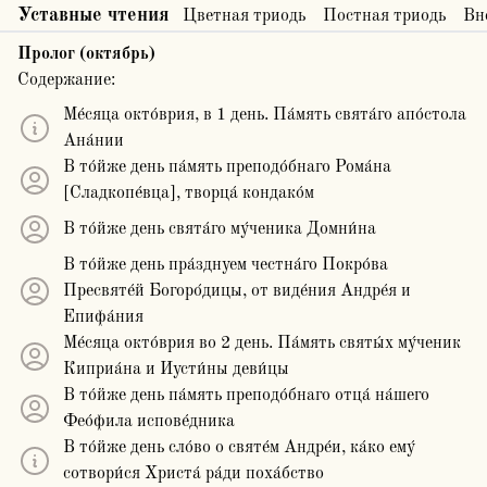
Уставные чтения
Цветная триодь
Постная триодь
Вн
Пролог (октябрь)
Содержание:
Ме́сяца окто́врия, в 1 день. Па́мять свята́го апо́стола
Ана́нии
В то́йже день па́мять преподо́бнаго Рома́на
[Сладкопе́вца], творца́ кондако́м
В то́йже день свята́го му́ченика Домни́на
В то́йже день пра́зднуем честна́го Покро́ва
Пресвяте́й Богоро́дицы, от виде́ния Андре́я и
Епифа́ния
Ме́сяца окто́врия во 2 день. Па́мять святы́х му́ченик
Киприа́на и Иусти́ны деви́цы
В то́йже день па́мять преподо́бнаго отца́ на́шего
Фео́фила испове́дника
В то́йже день сло́во о святе́м Андре́и, ка́ко ему́
сотвори́ся Христа́ ра́ди поха́бство