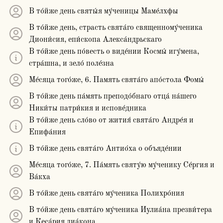
В то́йже день святы́я му́ченицы Маме́лхфы
В то́йже день, страсть свята́го священному́ченика
Диони́сия, епи́скопа Алекса́ндрьскаго
В то́йже день по́весть о виде́нии Космы́ игу́мена,
стра́шна, и зело́ поле́зна
Ме́сяца того́же, 6. Память свята́го апо́стола Фомы́
В то́йже день па́мять преподо́бнаго отца́ на́шего
Ники́ты патри́кия и испове́дника
В то́йже день сло́во от жития́ свята́го Андре́я и
Епифа́ния
В то́йже день свята́го Антио́ха о объяде́нии
Ме́сяца того́же, 7. Па́мять святу́ю му́ченику Се́ргия и
Ва́кха
В то́йже день свята́го му́ченика Полихро́ния
В то́йже день свята́го му́ченика Иулиа́на презви́тера
и Кеса́рия диа́кона