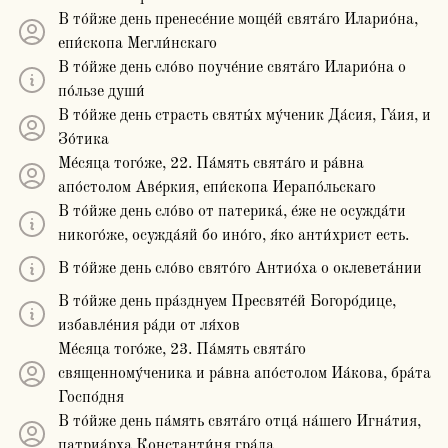
В то́йже день пренесе́ние моще́й свята́го Иларио́на,
епи́скопа Мегли́нскаго
В то́йже день сло́во поуче́ние свята́го Иларио́на о
по́льзе души́
В то́йже день страсть святы́х му́ченик Да́сия, Га́ия, и
Зо́тика
Ме́сяца того́же, 22. Па́мять свята́го и ра́вна
апо́столом Аве́ркия, епи́скопа Иерапо́льскаго
В то́йже день сло́во от патерика́, е́же не осужда́ти
никого́же, осужда́яй бо ино́го, я́ко анти́христ есть.
В то́йже день сло́во свято́го Антио́ха о оклевета́нии
В то́йже день пра́зднуем Пресвяте́й Богоро́дице,
избавле́ния ра́ди от ля́хов
Ме́сяца того́же, 23. Па́мять свята́го
священному́ченика и ра́вна апо́столом Иа́кова, бра́та
Госпо́дня
В то́йже день па́мять свята́го отца́ на́шего Игна́тия,
патриа́рха Константи́ня гра́да