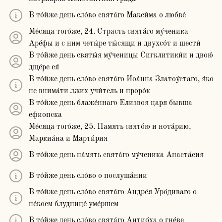
В то́йже день сло́во свята́го Макси́ма о любве́
Ме́сяца того́же, 24. Страсть свята́го му́ченика
Аре́фы и с ним четы́ре ты́сящи и двухсо́т и шести́
В то́йже день святы́я му́ченицы Cигклитики́и и двою́
дще́ре ея́
В то́йже день сло́во свята́го Иоа́нна Златоу́стаго, я́ко
не внима́ти лжих учи́тель и проро́к
В то́йже день блаже́ннаго Елизвоя царя бывша
ефиопска
Ме́сяца того́же, 25. Память свято́ю и нота́рию,
Маркиа́на и Марти́рия
В то́йже день па́мять свята́го му́ченика Анаста́сия
В то́йже день сло́во о послуша́нии
В то́йже день сло́во свята́го Андре́я Уро́диваго о
не́коем блуднице́ уме́ршем
В то́йже день сло́во свята́го Антио́ха о гне́ве