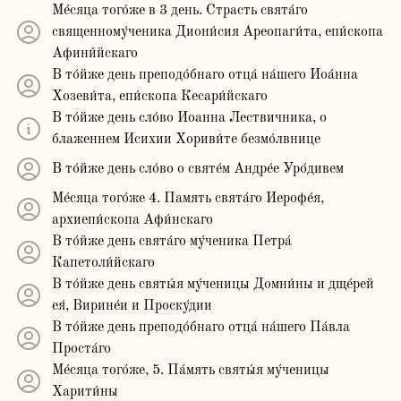
Ме́сяца того́же в 3 день. Страсть свята́го
священному́ченика Диони́сия Ареопаги́та, епи́скопа
Афини́йскаго
В то́йже день преподо́бнаго отца́ на́шего Иоа́нна
Хозеви́та, епи́скопа Кесари́йскаго
В то́йже день сло́во Иоанна Лествичника, о
блаженнем Исихии Хориви́те безмо́лвнице
В то́йже день сло́во о святе́м Андре́е Уро́дивем
Ме́сяца того́же 4. Память свята́го Иерофе́я,
архиепи́скопа Афи́нскаго
В то́йже день свята́го му́ченика Петра́
Капетоли́йскаго
В то́йже день святы́я му́ченицы Домни́ны и дще́рей
ея́, Вирине́и и Проску́дии
В то́йже день преподо́бнаго отца́ на́шего Па́вла
Проста́го
Ме́сяца того́же, 5. Па́мять святы́я му́ченицы
Харити́ны