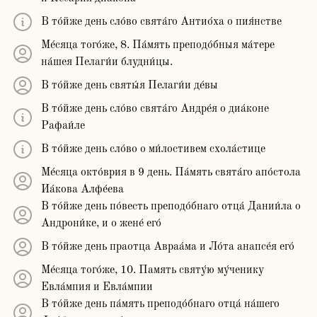
В то́йже день сло́во свята́го Антио́ха о пия́нстве
Ме́сяца того́же, 8. Па́мять преподо́бныя ма́тере
на́шея Пелаги́и блудни́цы.
В то́йже день святы́я Пелаги́и де́вы
В то́йже день сло́во свята́го Андре́я о диа́коне
Рафаи́ле
В то́йже день сло́во о ми́лостивем схола́стице
Ме́сяца окто́врия в 9 день. Па́мять свята́го апо́стола
Иа́кова Алфе́ева
В то́йже день по́весть преподо́бнаго отца́ Дании́ла о
Андрони́ке, и о жене́ его́
В то́йже день праотца Авраа́ма и Ло́та анапсе́я его́
Ме́сяца того́же, 10. Память святу́ю му́ченику
Евла́мпия и Евла́мпии
В то́йже день па́мять преподо́бнаго отца́ на́шего