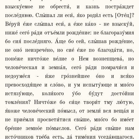
взыску́емое не обрести́, и казнь постра́ждет 
после́днюю. Слы́шал ли еси́, я́ко роди́л есть [Оте́ц]? 
Ве́руй е́же слы́шал еси́, а е́же ка́ко - не взыску́й, 
ниже́ сего́ ра́ди отъе́мли рожде́ние: не благоразу́мия 
бо сия́ после́дняго. А́ще бо сей, слы́шав рожде́ние, 
не оно́ неизрече́но, но сие́ е́же по благода́ти, но, 
поне́же ничто́же ве́лие о Нем вознепщева́, но 
челове́ческая и земна́я, сего́ ра́ди помрачи́ся и 
недоуме́ся - и́же гро́знейшее о́но и вся́ко 
превосходя́щее и сло́во, и ум испыту́юще и мно́го 
истязу́юще, коли́кого у́бо бу́дут досто́йни 
томле́ния? Ничто́же бо си́це твори́т тму лю́тую, 
я́коже челове́ческий по́мысл, от земли́ вся веща́я и 
не прие́мля просвети́тися свы́ше, мно́го бо име́ет 
бре́ние земно́е по́мыслов. Сего́ ра́ди свы́ше нам 
исто́чников тре́ба есть, да́ тиме́ния уседа́ющагося, 