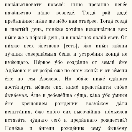
нача́льствовати повеле́: ны́не превы́ше небе́с 
нача́льство на́ше возведе́. Тогда́ рай даде́ 
пребыва́ние: ны́не же не́бо нам отве́рзе. Тогда́ созда́ 
в шесты́й день, поне́же хотя́ше исконча́тися век: 
ны́не же в пе́рвый день, и в нача́тцех явля́й свет. От 
ни́хже всех я́вствено [есть], я́ко ины́я жи́зни 
лу́чшия соверша́емыя бе́ша и устрое́ния конца́ не 
име́ющаго. Пе́рвое у́бо созда́ние от земли́ е́же 
Ада́мово: и от ребра́ е́же по о́ном жены́: и от се́мени 
е́же по сем А́велево. Но оба́че ниже́ еди́наго 
дости́гнути мо́жем сих, ниже́ предста́вити сло́во 
быва́емая. А́ще и дебеле́йша су́ща, ка́ко у́бо у́мным 
е́же креще́нием рожден́ии возмо́жем да́ти 
испыта́ния, е́же мно́го сих высоча́йша, по́мыслов 
истяза́ти чу́днаго сего́ и преди́внаго рождества́? 
Поне́же и а́нгели рожде́нию сему́ быва́ему 