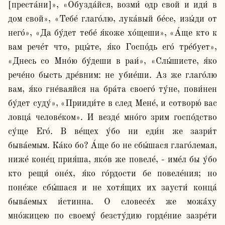
[преста́ни]», «Обузда́йся, возми́ одр свой и иди́ в 
дом свой», «Тебе́ глаго́лю, лука́вый бе́се, изы́ди от 
него́», «Да бу́дет тебе́ я́коже хо́щеши», «А́ще кто к 
вам рече́т что, рцы́те, я́ко Госпо́дь его́ тре́бует», 
«Днесь со Мно́ю бу́деши в раи́», «Слы́шисте, я́ко 
рече́но бысть дре́вним: не убие́ши. Аз же глаго́лю 
вам, я́ко гне́ваяйся на бра́та своего́ ту́не, пови́нен 
бу́дет суду́», «Прииди́те в след Мене́, и сотворю́ вас 
ловца́ челове́ком». И везде́ мно́го зрим госпо́дство 
су́ще Его́. В ве́щех у́бо ни еди́н же зазри́т 
быва́емым. Ка́ко бо? А́ще бо не сбы́шася глаго́лемая, 
ниже́ коне́ц прия́ша, яко́в же повеле́, - име́л бы у́бо 
кто рещи́ оне́х, я́ко го́рдости бе повеле́ния; но 
поне́же сбы́шася и не хотя́щих их заусти́ конца́ 
быва́емых и́стинна. О словесе́х же можа́ху 
мно́жицею по своему́ безсту́дию горде́ние зазре́ти 