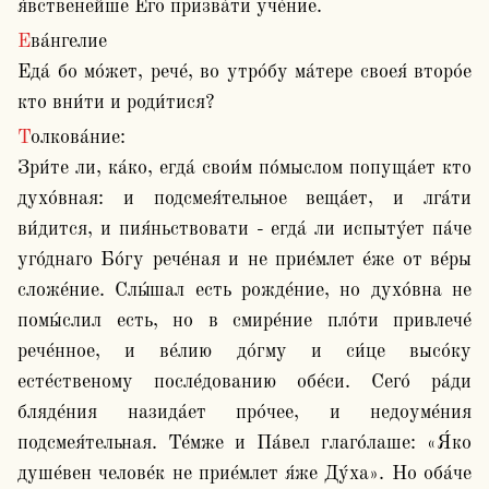
я́вственейше Е́го призва́ти уче́ние.
Ева́нгелие

Еда́ бо мо́жет, рече́, во утро́бу ма́тере своея́ второ́е 
кто вни́ти и роди́тися?
Толкова́ние:

Зри́те ли, ка́ко, егда́ свои́м по́мыслом попуща́ет кто 
духо́вная: и подсмея́тельное веща́ет, и лга́ти 
ви́дится, и пия́ньствовати - егда́ ли испыту́ет па́че 
уго́днаго Бо́гу рече́ная и не прие́млет е́же от ве́ры 
сложе́ние. Слы́шал есть рожде́ние, но духо́вна не 
помы́слил есть, но в смире́ние пло́ти привлече́ 
рече́нное, и ве́лию до́гму и си́це высо́ку 
есте́ственому после́дованию обе́си. Сего́ ра́ди 
бляде́ния назида́ет про́чее, и недоуме́ния 
подсмея́тельная. Те́мже и Па́вел глаго́лаше: «Я́ко 
душе́вен челове́к не прие́млет я́же Ду́ха». Но оба́че 