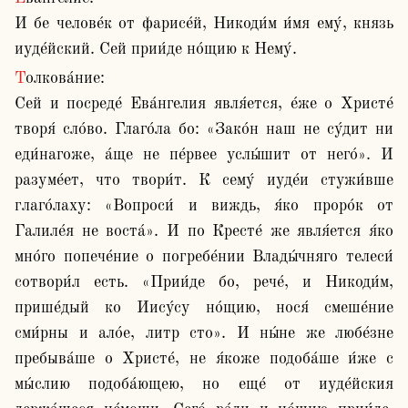
И бе челове́к от фарисе́й, Никоди́м и́мя ему́, князь 
иуде́йский. Сей прии́де но́щию к Нему́.
Толкова́ние:

Сей и посреде́ Ева́нгелия явля́ется, е́же о Христе́ 
творя́ сло́во. Глаго́ла бо: «Зако́н наш не су́дит ни 
еди́нагоже, а́ще не пе́рвее услы́шит от него́». И 
разуме́ет, что твори́т. К сему́ иуде́и стужи́вше 
глаго́лаху: «Вопроси́ и виждь, я́ко проро́к от 
Галиле́я не воста́». И по Кресте́ же явля́ется я́ко 
мно́го попече́ние о погребе́нии Влады́чняго телеси́ 
сотвори́л есть. «Прии́де бо, рече́, и Никоди́м, 
прише́дый ко Иису́су но́щию, нося́ смеше́ние 
сми́рны и ало́е, литр сто». И ны́не же любе́зне 
пребыва́ше о Христе́, не я́коже подоба́ше и́же с 
мы́слию подоба́ющею, но еще́ от иуде́йския 