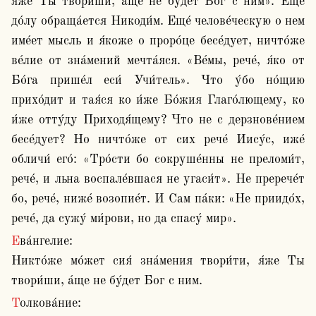
я́же Ты твори́ши, а́ще не бу́дет Бог с ним». Еще́ 
до́лу обраща́ется Никоди́м. Еще́ челове́ческую о нем 
име́ет мысль и я́коже о проро́це бесе́дует, ничто́же 
ве́лие от зна́мений мечта́яся. «Ве́мы, рече́, я́ко от 
Бо́га прише́л еси́ Учи́тель». Что у́бо но́щию 
прихо́дит и тая́ся ко и́же Бо́жия Глаго́лющему, ко 
и́же отту́ду Приходя́щему? Что не с дерзнове́нием 
бесе́дует? Но ничто́же от сих рече́ Иису́с, иже́ 
обличи́ его́: «Тро́сти бо сокруше́нны не преломи́т, 
рече́, и льна воспале́вшася не угаси́т». Не пререче́т 
бо, рече́, ниже́ возопие́т. И Сам па́ки: «Не приидо́х, 
рече́, да сужу́ ми́рови, но да спасу́ мир».
Ева́нгелие:

Никто́же мо́жет сия́ зна́мения твори́ти, я́же Ты 
твори́ши, а́ще не бу́дет Бог с ним.
Толкова́ние:
