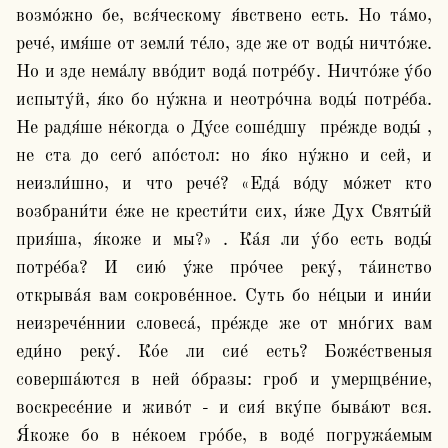
возмо́жно бе, вся́ческому я́вствено есть. Но та́мо, 
рече́, имя́ше от земли́ те́ло, зде же от воды́ ничто́же. 
Но и зде нема́лу вво́дит вода́ потре́бу. Ничто́же у́бо 
испыту́й, я́ко бо ну́жна и неотро́чна воды́ потре́ба. 
Не радя́ше не́когда о Ду́се соше́дшу  пре́жде воды́ , 
не ста до сего́ апо́стол: но я́ко ну́жно и сей, и 
неизли́шно, и что рече́? «Еда́ во́ду мо́жет кто 
возбрани́ти е́же не крести́ти сих, и́же Дух Святы́й 
прия́ша, я́коже и мы?» . Ка́я ли у́бо есть воды́ 
потре́ба? И сию́ у́же про́чее реку́, та́инство 
открыва́я вам сокрове́нное. Суть бо не́цыи и ини́и 
неизрече́ннии словеса́, пре́жде же от мно́гих вам 
еди́но реку́. Ко́е ли сие́ есть? Боже́ственыя 
соверша́ются в ней о́бразы: гроб и умерщве́ние, 
воскресе́ние и живо́т - и сия́ вку́пе быва́ют вся. 
Я́коже бо в не́коем гро́бе, в воде́ погружа́емым 