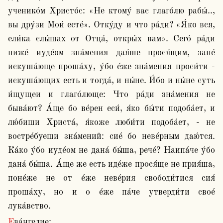
ученико́м Христо́с: «Не ктому́ вас глаго́лю рабы́.., 
вы дру́зи Мои́ есте́». Отку́ду и что ра́ди? «Я́ко вся, 
ели́ка слы́шах от Отца́, откры́х вам». Сего́ ра́ди 
ниже́ иуде́ом зна́мения дая́ше прося́щим, зане́ 
искуша́юще проша́ху, у́бо е́же зна́мения проси́ти - 
искуша́ющих есть и тогда́, и ны́не. И́бо и ны́не суть 
и́щущеи и глаго́люще: Что ра́ди зна́мения не 
быва́ют? А́ще бо ве́рен еси́, я́ко бы́ти подоба́ет, и 
лю́биши Христа́, я́коже люби́ти подоба́ет, - не 
востре́буеши зна́мений: сие́ бо неве́рным даю́тся. 
Ка́ко у́бо иуде́ом не дана́ бы́ша, рече́? Наипа́че у́бо 
дана́ бы́ша. А́ще же есть иде́же прося́ще не прия́ша, 
поне́же не от е́же неве́рия свободи́тися сия́ 
проша́ху, но и о е́же па́че утверди́ти свое́ 
лука́вство. 
Ева́нгелие:
