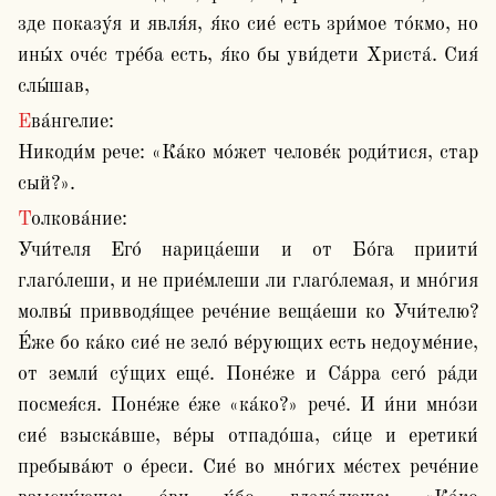
зде показу́я и явля́я, я́ко сие́ есть зри́мое то́кмо, но 
ины́х оче́с тре́ба есть, я́ко бы уви́дети Христа́. Сия́ 
слы́шав,
Ева́нгелие:

Никоди́м рече: «Ка́ко мо́жет челове́к роди́тися, стар 
сый?». 
Толкова́ние:

Учи́теля Его́ нарица́еши и от Бо́га приити́ 
глаго́леши, и не прие́млеши ли глаго́лемая, и мно́гия 
молвы́ привводя́щее рече́ние веща́еши ко Учи́телю? 
Е́же бо ка́ко сие́ не зело́ ве́рующих есть недоуме́ние, 
от земли́ су́щих еще́. Поне́же и Са́рра сего́ ра́ди 
посмея́ся. Поне́же е́же «ка́ко?» рече́. И и́ни мно́зи 
сие́ взыска́вше, ве́ры отпадо́ша, си́це и еретики́ 
пребыва́ют о е́реси. Сие́ во мно́гих ме́стех рече́ние 