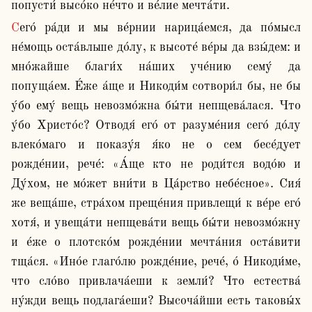
попусти́ высо́ко не́что и ве́лие мечта́ти.
Сего́ ра́ди и мы ве́рнии нарица́емся, да по́мысл 
не́мощь оста́вльше до́лу, к высоте́ ве́ры да взы́дем: и 
мно́жайше благи́х на́ших уче́нию сему́ да 
попуща́ем. Е́же а́ще и Никоди́м сотвори́л бы, не бы 
у́бо ему́ вещь невозмо́жна бы́ти непщева́лася. Что 
у́бо Христо́с? Отводя́ его́ от разуме́ния сего́ до́лу 
влеко́маго и показу́я я́ко не о сем бесе́дует 
рожде́нии, рече́: «А́ще кто не роди́тся водо́ю и 
Ду́хом, не мо́жет вни́ти в Ца́рство небе́сное». Сия́ 
же веща́ше, стра́хом преще́ния привлещи́ к ве́ре его́ 
хотя́, и увеща́ти непщева́ти вещь бы́ти невозмо́жну 
и е́же о плотско́м рожде́нии мечта́ния оста́вити 
тща́ся. «Ино́е глаго́лю рожде́ние, рече́, о́ Никоди́ме, 
что сло́во привлача́еши к земли́? Что естества́ 
ну́жди вещь подлага́еши? Высоча́йши есть таковы́х 