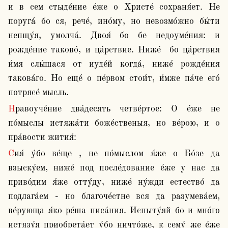
и в сем стыде́ние е́же о Христе́ сохраня́ет. Не 
поруга́ бо ся, рече́, ино́му, но невозмо́жно бы́ти 
непщу́я, умолча́. Двоя́ бо бе недоуме́ния: и 
рожде́ние таково́, и ца́рствие. Ниже́  бо ца́рствия 
и́мя слы́шася от иуде́й когда́, ниже́ рожде́ния 
такова́го. Но еще́ о пе́рвом стои́т, и́мже па́че его́ 
потрясе́ мысль.
Нравоуче́ние два́десять четве́ртое: О е́же не 
по́мыслы истяжа́ти боже́ственыя, но ве́рою, и о 
пра́вости жития́:
Сия́ у́бо ве́ще , не по́мыслом я́же о Бо́зе да 
взыску́ем, ниже́ под после́дование е́же у нас да 
приво́дим я́же отту́ду, ниже́ ну́жди естество́ да 
подлага́ем - но благоче́стне вся да разумева́ем, 
ве́рующа я́ко ре́ша писа́ния. Испыту́яй бо и мно́го 
истязу́я приобрета́ет у́бо ничто́же, к сему́ же е́же 