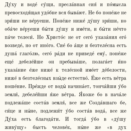
Ду́ху и воде́ су́щи, пресла́вная сия́ и по́мысла 
превосходя́щая удо́бне вся быва́ют. Не бо поне́же не 
зри́ши не ве́руеши. Поне́же ниже́ ду́шу зри́ши, но 
оба́че ве́руеши бы́ти ду́шу и име́ти, и бы́ти не́что 
па́че телеси́. Но Христо́с не от сего́ указа́ния его́ 
возведе́, но от ино́го. Сие́ бо а́ще и безтеле́сна есть 
душа́ глаго́лю, сего́ ра́ди не приведе́ ему́, поне́же 
еще́ дебеле́йше он пребыва́ше, полага́ет и́но 
указа́ние е́же ниже́ к теле́сной име́ет де́белости, 
ниже́ в безтеле́сных взы́де естество́. Е́же есть ве́тра 
ноше́ние. Пре́жде от воды́ начина́ет, тонча́йши у́бо 
земли́, дебеле́йши я́же ве́тра. Я́коже бо в нача́ле 
подлежа́ше соста́в земля́, все же Созда́вшаго бе, 
си́це и ны́не, подлежи́т у́бо соста́в вода́, все же 
Ду́ха есть благода́ти. И тогда́ у́бо в «ду́шу 
живу́щу» бысть челове́к, ны́не же «в дух 