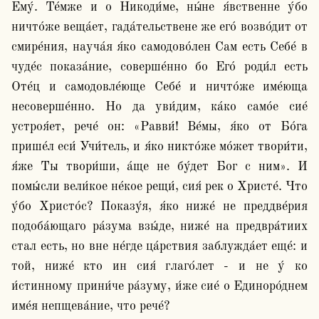
Ему́. Те́мже и о Никоди́ме, ны́не я́вственне у́бо 
ничто́же веща́ет, гада́тельствене же его́ возво́дит от 
смире́ния, науча́я я́ко самодово́лен Сам есть Себе́ в 
чуде́с показа́ние, соверше́нно бо Его́ роди́л есть 
Оте́ц и самодовле́юще Себе́ и ничто́же име́юща 
несоверше́нно. Но да уви́дим, ка́ко само́е сие́ 
устроя́ет, рече́ он: «Равви́! Ве́мы, я́ко от Бо́га 
прише́л еси́ Учи́тель, и я́ко никто́же мо́жет твори́ти, 
я́же Ты твори́ши, а́ще не бу́дет Бог с ним». И 
помы́сли вели́кое не́кое рещи́, сия́ рек о Христе́. Что 
у́бо Христо́с? Показу́я, я́ко ниже́ не преддве́рия 
подоба́ющаго ра́зума взы́де, ниже́ на предвра́тиих 
стал есть, но вне не́где ца́рствия заблужда́ет еще́: и 
той, ниже́ кто ин сия́ глаго́лет - и не у́ ко 
и́стинному прини́че ра́зуму, и́же сие́ о Единоро́днем 
име́я непщева́ние, что рече́? 