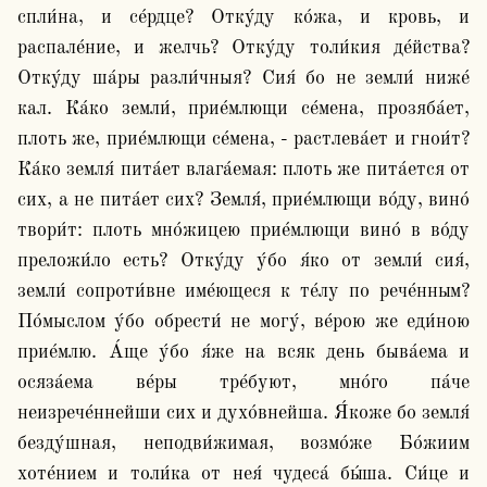
спли́на, и се́рдце? Отку́ду ко́жа, и кровь, и 
распале́ние, и желчь? Отку́ду толи́кия де́йства? 
Отку́ду ша́ры разли́чныя? Сия́ бо не земли́ ниже́ 
кал. Ка́ко земли́, прие́млющи се́мена, прозяба́ет, 
плоть же, прие́млющи се́мена, - растлева́ет и гнои́т? 
Ка́ко земля́ пита́ет влага́емая: плоть же пита́ется от 
сих, а не пита́ет сих? Земля́, прие́млющи во́ду, вино́ 
твори́т: плоть мно́жицею прие́млющи вино́ в во́ду 
преложи́ло есть? Отку́ду у́бо я́ко от земли́ сия́, 
земли́ сопроти́вне име́ющеся к те́лу по рече́нным? 
По́мыслом у́бо обрести́ не могу́, ве́рою же еди́ною 
прие́млю. А́ще у́бо я́же на всяк день быва́ема и 
осяза́ема ве́ры тре́буют, мно́го па́че 
неизрече́ннейши сих и духо́внейша. Я́коже бо земля́ 
безду́шная, неподви́жимая, возмо́же Бо́жиим 
хоте́нием и толи́ка от нея́ чудеса́ бы́ша. Си́це и 