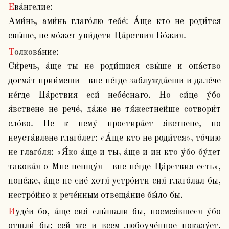
Ева́нгелие:

Ами́нь, ами́нь глаго́лю тебе́: А́ще кто не роди́тся 
свы́ше, не мо́жет уви́дети Ца́рствия Бо́жия.
Толкова́ние:

Си́речь, а́ще ты не роди́шися свы́ше и опа́ство 
догма́т прии́меши - вне не́где заблужда́еши и дале́че 
не́где Ца́рствия еси́ небе́снаго. Но си́це у́бо 
я́вствене не рече́, да́же не тя́жестнейше сотвори́т 
сло́во. Не к нему́ простира́ет я́вствене, но 
неуста́влене глаго́лет: «А́ще кто не роди́тся», то́чию 
не глаго́ля: «Я́ко а́ще и ты, а́ще и ин кто у́бо бу́дет 
такова́я о Мне непщу́я - вне не́где Ца́рствия есть», 
поне́же, а́ще не сие́ хотя́ устро́ити сия́ глаго́лал бы, 
нестро́йно к рече́нным отвеща́ние бы́ло бы.
Иуде́и бо, а́ще сия́ слы́шали бы, посмея́вшеся у́бо 
отшли́ бы; сей же и всем любоуче́нное показу́ет. 