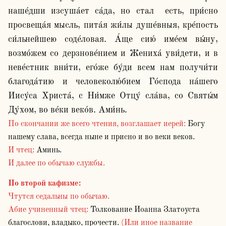
наше́дши изсуша́ет са́да, но стал  есть, при́сно 
просвеща́я мысль, пита́я жи́лы душе́вныя, кре́пость 
си́льнейшею соде́ловая. А́ще сию́ име́ем вы́ну, 
возмо́жем со дерзнове́нием и Жениха́ уви́дети, и в 
неве́стник вни́ти, его́же бу́ди всем нам получи́ти 
благода́тию и человеколю́бием Го́спода на́шего 
Иису́са Христа́, с Ни́мже Отцу́ сла́ва, со Святы́м 
По скончании же всего чтения, возглашает иерей:
Богу
нашему слава, всегда ныне и присно и во веки веков.
И чтец:
Аминь.
И далее по обычаю службы.
По второй кафизме
:
Чтутся седальны по обычаю.
Абие учиненный чтец:
Толкование Иоанна Златоуста
благослови, владыко, прочести.
(Или иное название