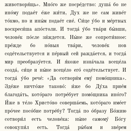
животворя́щь». Мно́го же посре́дство: душа́ бо не 
ино́му подае́т е́же жи́ти, Дух же не сам живе́т 
то́кмо, но и ины́м подае́т сие́. Си́це у́бо и ме́ртвых 
воскреси́ша апо́столи. И тогда́ у́бо тва́ри бы́вши, 
челове́к по́сле зи́ждется. Ны́не же сопроти́вное: 
пре́жде бо но́выя тва́ри, челове́к нов 
соде́тельствуется и пе́рвый сей ражда́ется, и тогда́ 
мир преобразу́ется. И я́коже изна́чала всеце́ла 
созда́, си́це и ны́не всеце́ло его́ соде́тельствует. И 
тогда́ у́бо рече́: «Да сотвори́м ему́ помо́щника». 
Зде́же ничто́же таково́: и́же бо Ду́ха прие́м 
благода́ть, кото́раго потре́бует помо́щника ино́го? 
И́же в те́ло Христо́во соверша́емь, кото́раго име́ет 
про́чее посо́бие потре́бу? Тогда́ по о́бразу Бо́жию 
сотвори́л есть челове́ка: ны́не самому́ Бо́гу 
совокупи́л есть. Тогда́ ры́бам и зве́рем 