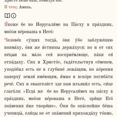
Христе Боже наш, помилуй нас.
И чтец:
Аминь.
Я́коже бе во Иерусали́ме на Па́сху в пра́здник, 
мно́зи ве́роваша в Него́:
Челове́к су́щих тогда́, о́ви у́бо заблуже́нию 
внима́ху, о́ви же и́стинны держа́хуся: но и от сих 
не́цыи на ма́ло сея́ восприе́млюще, па́ки ея́ 
отпа́даху. Сих и Христо́с, гада́тельствуя се́менем, 
уподо́бил есть не в глубине́ лежа́щим, но ко́рения 
наверху́ земли́ име́ющим, и́мже и вско́ре погиба́ти 
рече́. Сих и евангели́ст зде нам изъяви́л есть, си́це 
глаго́ля: «Егда́ же  бе во Иерусали́мех на па́сху в 
пра́здник, мно́зи ве́роваша в Него́, зря́ще Его́ 
зна́мения я́же творя́ше». О́ни бо опа́снейше бе́ша 
ученицы́, ели́цы не от зна́мений прихожда́ху то́кмо, 