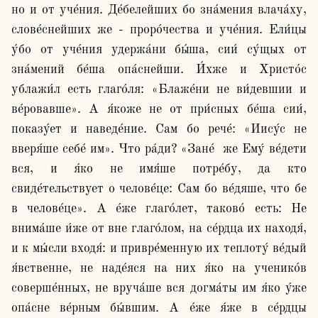
но и от уче́ния. Де́белейших бо зна́мения влача́ху, 
слове́снейших же - проро́чества и уче́ния. Ели́цы 
у́бо от уче́ния удержа́ни бы́ша, сии́ су́щых от 
зна́мений бе́ша опа́снейши. И́хже и Христо́с 
ублажи́л есть глаго́ля: «Блаже́ни не ви́девшии и 
ве́ровавше». А я́коже не от при́сных бе́ша сии́, 
показу́ет и наведе́ние. Сам бо рече́: «Иису́с не 
вверя́ше себе́ им». Что ра́ди? «Зане́  же Ему́ ве́дети 
вся, и я́ко не имя́ше потре́бу, да кто 
свиде́тельствует о челове́це: Сам бо ве́дяше, что бе 
в челове́це». А е́же глаго́лет, таково́ есть: Не 
внима́ше и́же от вне глаго́лом, на се́рдца их находя́, 
и к мы́сли входя́: и привре́менную их теплоту́ ве́дый 
я́вственне, не наде́яся на них я́ко на ученико́в 
соверше́нных, не вруча́ше вся догма́ты им я́ко у́же 
опа́сне ве́рным бы́вшим. А е́же я́же в се́рдцы 