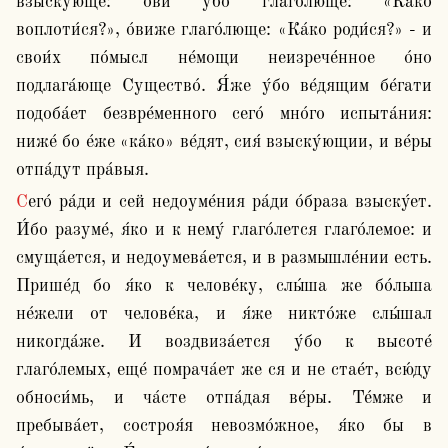
взыску́юще: о́ви у́бо глаго́люще: «Ка́ко 
воплоти́ся?», о́виже глаго́люще: «Ка́ко роди́ся?» - и 
свои́х по́мысл не́мощи неизрече́нное о́но 
подлага́юще Существо́. Я́же у́бо ве́дящим бе́гати 
подоба́ет безвре́менного сего́ мно́го испыта́ния: 
ниже́ бо е́же «ка́ко» ве́дят, сия́ взыску́ющии, и ве́ры 
отпа́дут пра́выя.
Сего́ ра́ди и сей недоуме́ния ра́ди о́браза взыску́ет. 
И́бо разуме́, я́ко и к нему́ глаго́лется глаго́лемое: и 
смуща́ется, и недоумева́ется, и в размышле́нии есть. 
Прише́д бо я́ко к челове́ку, слы́ша же бо́льша 
не́жели от челове́ка, и я́же никто́же слы́шал 
никогда́же. И воздвиза́ется у́бо к высоте́ 
глаго́лемых, еще́ помрача́ет же ся и не стае́т, всю́ду 
обноси́мь, и ча́сте отпа́дая ве́ры. Те́мже и 
пребыва́ет, состроя́я невозмо́жное, я́ко бы в 