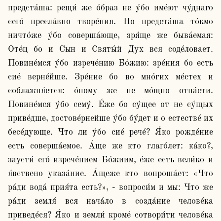
предста́ша: рещи́ же о́браз не у́бо име́ют чу́днаго 
сего́ пресла́вно творе́ния. Но предста́ша то́кмо 
ничто́же у́бо соверша́юще, зря́ще же быва́емая: 
Оте́ц бо и Сын и Святы́й Дух вся соде́ловает. 
Повине́мся у́бо изрече́нию Бо́жию: зре́ния бо есть 
сие́ верне́йше. Зре́ние бо во мно́гих ме́стех и 
соблажня́ется: о́ному же не мо́щно отпа́сти. 
Повине́мся у́бо сему́. Е́же бо су́щее от не су́щых 
приве́дше, достове́рнейше у́бо бу́дет и о естестве́ их 
бесе́дующе. Что ли у́бо сие́ рече́? Я́ко рожде́ние 
есть соверша́емое. А́ще же кто глаго́лет: ка́ко?, 
заусти́ его́ изрече́нием Бо́жиим, е́же есть вели́ко и 
я́вствено указа́ние. А́щеже кто вопроша́ет: «Что 
ра́ди вода́ прия́та есть?», - вопроси́м и мы: Что же 
ра́ди земля́ вся нача́ло в созда́ние челове́ка 
приведе́ся? Я́ко и земли́ кроме́ сотвори́ти челове́ка 