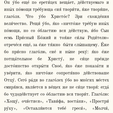
Он у́бо еще́ по ерети́цех веща́ет, де́йствуемаго и 
ины́х по́мощи тре́бующа сия́ твори́ти, я́же творя́ше, 
глаго́ля. Что у́бо Христо́с? Зри схожде́ния 
вели́чество. Рещи́ у́бо, я́ко «ничто́же тре́бую ины́х 
по́мощи, но со о́бластию вся де́йствую, и́бо Сын 
есмь При́сный Бо́жий и тоя́же си́лы Роди́телю» 
отрече́ся еще́, за е́же тя́жно  бы́ти слы́шащему. Е́же 
бо при́сно глаго́лю, сие́ и ны́не реку́: я́ко е́же 
потща́тельное бе Христу́, не си́це пре́жде 
досто́инство откры́ти Свое́, я́ко е́же показа́ти и 
уве́рити, я́ко ничто́же сопроти́вно де́йствоваше 
Отцу́. Сего́ ра́ди во глаго́лех у́бо во мно́гих ме́стех 
смиря́яся, явля́ется в ве́щех же не си́це творя́: егда́ 
бо чудоде́йствует со о́бластию вся твори́т. Глаго́лю: 
«Хощу́, очи́стися», «Тави́фа, воста́ни», «Простри́ 
ру́ку», «Оставля́ются тебе́ греси́», «Молчи́, 