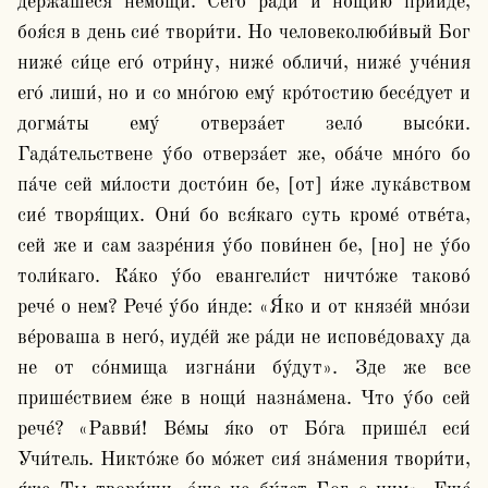
держа́шеся не́мощи. Сего́ ра́ди и но́щию прии́де, 
боя́ся в день сие́ твори́ти. Но человеколюби́вый Бог 
ниже́ си́це его́ отри́ну, ниже́ обличи́, ниже́ уче́ния 
его́ лиши́, но и со мно́гою ему́ кро́тостию бесе́дует и 
догма́ты ему́ отверза́ет зело́ высо́ки. 
Гада́тельствене у́бо отверза́ет же, оба́че мно́го бо 
па́че сей ми́лости досто́ин бе, [от] и́же лука́вством 
сие́ творя́щих. Они́ бо вся́каго суть кроме́ отве́та, 
сей же и сам зазре́ния у́бо пови́нен бе, [но] не у́бо 
толи́каго. Ка́ко у́бо евангели́ст ничто́же таково́ 
рече́ о нем? Рече́ у́бо и́нде: «Я́ко и от князе́й мно́зи 
ве́роваша в него́, иуде́й же ра́ди не испове́доваху да 
не от со́нмища изгна́ни бу́дут». Зде же все 
прише́ствием е́же в нощи́ назна́мена. Что у́бо сей 
рече́? «Равви́! Ве́мы я́ко от Бо́га прише́л еси́ 
Учи́тель. Никто́же бо мо́жет сия́ зна́мения твори́ти, 