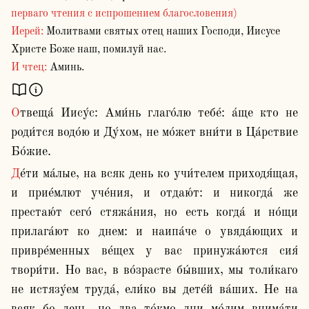
перваго чтения с испрошением благословения)
Иерей:
Молитвами святых отец наших Господи, Иисусе
Христе Боже наш, помилуй нас.
И чтец:
Аминь.
Отвеща́ Иису́с: Ами́нь глаго́лю тебе́: а́ще кто не 
роди́тся водо́ю и Ду́хом, не мо́жет вни́ти в Ца́рствие 
Бо́жие.
Де́ти ма́лые, на всяк день ко учи́телем приходя́щая, 
и прие́млют уче́ния, и отдаю́т: и никогда́ же 
престаю́т сего́ стяжа́ния, но есть когда́ и но́щи 
прилага́ют ко днем: и наипа́че о увяда́ющих и 
привре́менных ве́щех у вас принужа́ются сия́ 
твори́ти. Но вас, в во́зрасте бы́вших, мы толи́каго 
не истязу́ем труда́, ели́ко вы дете́й ва́ших. Не на 