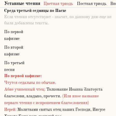
Уставные чтения
Цветная триодь
Постная триодь
Вн
Среда третьей седмицы по Пасхе
Если чтения отсутствуют - значит, по данному дню еще не
были добавлены тексты.
По первой
кафизме
По второй
кафизме
По третьей
песни
По первой кафизме
:
Чтутся седальны по обычаю.
Абие учиненный чтец:
Толкование Иоанна Златоуста
благослови, владыко, прочести.
(Или иное название
перваго чтения с испрошением благословения)
Иерей:
Молитвами святых отец наших Господи, Иисусе