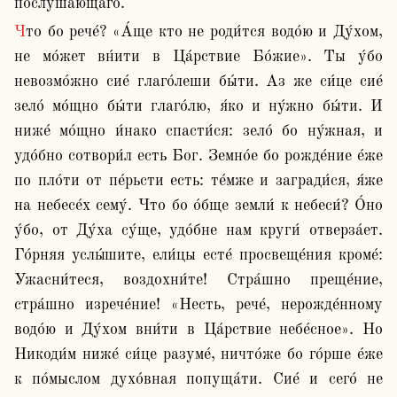
послу́шающаго.
Что бо рече́? «А́ще кто не роди́тся водо́ю и Ду́хом, 
не мо́жет вн́ити в Ца́рствие Бо́жие». Ты у́бо 
невозмо́жно сие́ глаго́леши бы́ти. Аз же си́це сие́ 
зело́ мо́щно бы́ти глаго́лю, я́ко и ну́жно бы́ти. И 
ниже́ мо́щно и́нако спасти́ся: зело́ бо ну́жная, и 
удо́бно сотвори́л есть Бог. Земно́е бо рожде́ние е́же 
по пло́ти от пе́рьсти есть: те́мже и загради́ся, я́же 
на небесе́х сему́. Что бо о́бще земли́ к небеси́? О́но 
у́бо, от Ду́ха су́ще, удо́бне нам круги́ отверза́ет. 
Го́рняя услы́шите, ели́цы есте́ просвеще́ния кроме́: 
Ужасни́теся, воздохни́те! Стра́шно преще́ние, 
стра́шно изрече́ние! «Несть, рече́, нерожде́нному 
водо́ю и Ду́хом вни́ти в Ца́рствие небе́сное». Но 
Никоди́м ниже́ си́це разуме́, ничто́же бо го́рше е́же 
к по́мыслом духо́вная попуща́ти. Сие́ и сего́ не 