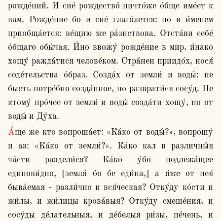
рожде́ний. И сие́ рождество́ ничто́же о́бще име́ет к 
вам. Рожде́ние бо и сие́ глаго́лется: но и и́менем 
приобща́ется: ве́щию же ра́знствова. Отста́ви себе́ 
о́бщаго обы́чая. И́но ввожу́ рожде́ние в мир, и́нако 
хощу́ ражда́тися челове́ком. Стра́нен приидо́х, нося́ 
соде́тельства о́браз. Созда́х от земли́ и воды́: не 
бысть потре́бно созда́нное, но разврати́ся сосу́д. Не 
ктому́ про́чее от земли́ и воды́ созда́ти хощу́, но от 
воды́ и Ду́ха.
А́ще же кто вопроша́ет: «Ка́ко от воды́?», вопрошу́ 
и аз: «Ка́ко от земли́?». Ка́ко кал в различны́я 
ча́сти раздели́ся? Ка́ко у́бо подлежа́щее 
единови́дно, [земля́ бо бе еди́на,] а я́же от нея́ 
быва́емая ‐ разли́чно и вся́ческая? Отку́ду ко́сти и 
жи́лы, и жи́лицы крова́выя? Отку́ду смеше́ния, и 
сосу́ды де́лательныя, и де́белыя ри́зы, пе́чень, и 