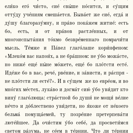
ели́ко его́ чи́сто, сие́ свы́ше но́сится, и су́щим 
отту́ду уче́ниям смеша́ется. Быва́ет же сие́, егда́ и 
ду́шу благоразу́мну, и пра́во пока́жем житие́: есть 
бо, есть, и от нра́вов растле́нных, и от 
многоиспыта́ния то́кмо безвре́меннаго помрачи́ти 
мысль. Те́мже и Па́вел глаго́лаше кори́нфеном: 
«Млеко́м вас напои́х, а не бра́шном: не у́бо можа́сте, 
но ниже́ еще́ ны́не мо́жете, еще́ бо пло́тсти есте́. 
Иде́же бо в вас, рече́, рве́ние, и за́висти, и ра́спря - 
не пло́тсти ли есте́?». И в су́щем  же ко евре́ом, и во 
мно́гих ме́стех, лука́во и догма́т сию́ у́бо уви́дит кто 
вину́ глаго́люща: стра́стной бо души́ не мощи́ ве́лие 
не́что и до́блествено уви́дети, но я́коже от не́коего 
бельма́ помуща́емей, ту позре́ние претерпева́ти 
люте́йшее. Да очи́стим у́бо себе́, да просвети́мся 
светом ра́зума, не се́ем в те́рнии. Что ли те́рнии 