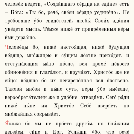
челове́к ве́дети, «Созда́вшаго се́рдца на еди́не» есть 
– Бо́га: «Ты бо, рече́, све́си се́рдце уедине́но». Не 
тре́боваше у́бо свиде́телей, якобы́ Свои́х зда́ния 
уве́дети мысль. Те́мже ниже́ от привре́менныя ве́ры 
и́ми дерза́ше. 
Челове́цы бо, ниже́ настоя́щая, ниже́ бу́дущая 
ве́дяще, мно́жицею и су́щим ле́стне прихо́дят, и 
отступа́ющим ма́ло по́сле, вся кроме́ не́коего 
обинове́ния и глаго́лют, и вруча́ют. Христо́с же не 
си́це: ве́дяше бо их неизрече́нная вся я́вствене. 
Такови́ мно́зи и ны́не суть, ве́ры у́бо име́юще, 
верообрета́тельни же и удо́бне  отводи́ми. Сего́ ра́ди 
ниже́ ны́не им Христо́с Себе́ вверя́ет, но 
мно́жайшая сокрыва́ет.
Я́коже бо мы не про́сте друго́м, но бли́жним 
дерза́ем, си́це и Бог. Услы́ши у́бо, что рече́ 