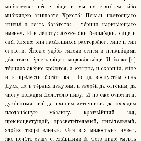
мно́жество: ве́сте, а́ще и мы не глаго́лем, и́бо 
мно́жицею слы́шасте Христа́: Печа́ль настоя́щаго 
жития́ и лесть бога́тства - те́рнии нарица́ющаго 
и́менем. И в ле́поту: я́коже о́ни безпло́дни, си́це и 
сия́. Я́коже о́ни каса́ющихся растерза́ют, си́це и сия́ 
стра́сти. Я́коже удо́бь е́млеми огне́м и ненави́дими 
де́лателю те́рния, си́це и мирски́я ве́щи. И я́коже [в] 
те́рниих зве́рие кры́ются, и ехи́дны, и скорпи́и, си́це 
и в пре́лести бога́тства. Но да воспусти́м огнь 
Ду́ха, да и те́рния изнури́м, и звере́й да отго́ним, да 
чи́сту подади́м Де́лателю ни́ву. И по е́же очи́стити, 
духо́вными сию́ да напои́м исто́чники, да насади́м 
плодоно́сную ма́слину, кротча́йший сад, 
присноцвету́щий, просвети́тельный, пита́тельный, 
здра́во твори́тельный. Сия́ вся ми́лостыня име́ет, 
я́ко печа́ть су́щу стежа́вшими ю́. Сего́ ниже́ смерть 