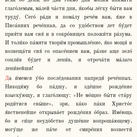
всяк бо день, но два то́кмо дни мо́лим внима́ти 
глаго́лемым, ма́лей ча́сти дни, я́кобы ле́гку бы́ти вам 
труду́. Сего́ ра́ди и пома́лу рече́м вам, я́же в 
Писа́ниих рече́нная, да со удо́бством лет бу́дет 
прия́ти вам сия́ и в сокро́вищех положи́ти ра́зума. 
И толи́ко па́мяти твори́м промышле́ние, я́ко мощи́ и 
возвеща́ти сия́ со опасе́нием вам, ра́зве аще зело́ 
сонли́в бу́дет и лени́в, и отроча́ти ма́лаго 
лени́вейши!
Да и́мемся у́бо после́дования напреди́ рече́нных. 
Никоди́му бо па́дшу, и зде́шне рожде́ние 
взыску́ющу, и глаго́лющу: «Не мо́щно бы́ти ста́ру 
роди́тися свы́ше», зри, ка́ко па́ки Христо́с 
я́вственейше открыва́ет рожде́ния о́браз. Име́ющь 
бо и си́це неудо́бство душе́вне вопроша́ющему, 
могу́ще же па́че от смире́ния возвести́ 