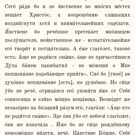
Сего́ ра́ди бо и не я́вственне во мно́гих ме́стех 
веща́ет Христо́с, к вопроше́нию слы́шащих 
воздви́гнути хотя́ и внима́тельнейших соде́лати. 
Я́вствене бо рече́нное претека́ет мно́жицею 
послу́шателя, нея́вственное же - испыта́тельнейше 
его́ твори́т и потща́тельна. А е́же глаго́лет, таково́ 
есть: А́ще не роди́вся свы́ше, а́ще не причасти́шися 
Ду́ха ба́нею пакибытия́ - не мо́жеши о Мне 
непщева́ние подоба́ющее прия́ти». Сие́ бо [твое́] не 
духо́вно непщева́ние [есть], но душе́вно. Но си́це 
у́бо не рече́, отрица́яся его́ уязви́ти я́же от Себе́ 
совносяща и ели́ко мо́щно веща́юща. Возво́дит же 
незазо́рно на бо́льший ра́зум его́, глаго́ля: «А́ще кто 
не роди́тся свы́ше». Зде о́ви у́бо от небеси́ глаго́лют, 
о́ви же изнача́ла . И́же бо не си́це рожде́нному 
невозмо́жно ви́дети, рече́, Ца́рствие Бо́жие, Себе́ 