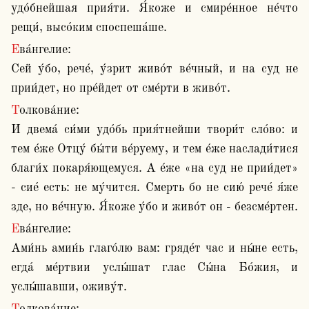
удо́бнейшая прия́ти. Я́коже и смире́нное не́что 
рещи́, высо́ким споспеша́ше.
Ева́нгелие:

Сей у́бо, рече́, у́зрит живо́т ве́чный, и на суд не 
прии́дет, но пре́йдет от сме́рти в живо́т.
Толкова́ние:

И двема́ си́ми удо́бь прия́тнейши твори́т сло́во: и 
тем е́же Отцу́ бы́ти ве́руему, и тем е́же наслади́тися 
благи́х покаря́ющемуся. А е́же «на суд не прии́дет» 
- сие́ есть: не му́чится. Смерть бо не сию́ рече́ я́же 
зде, но ве́чную. Я́коже у́бо и живо́т он - безсме́ртен.
Ева́нгелие:

Ами́нь амин́ь глаго́лю вам: гряде́т час и ны́не есть, 
егда́ ме́ртвии услы́шат глас Сы́на Бо́жия, и 
услы́шавши, оживу́т.