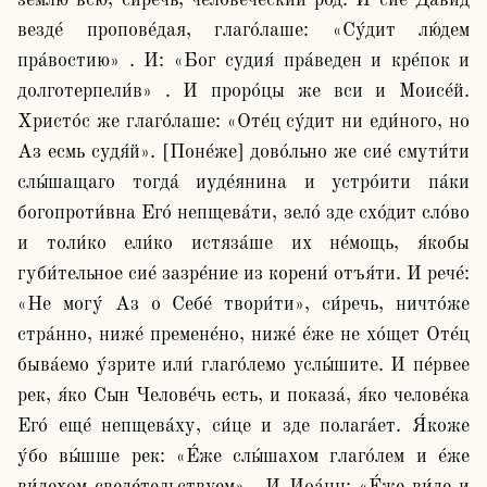
зе́млю всю, си́речь, челове́ческий род. И сие́ Дави́д 
везде́ пропове́дая, глаго́лаше: «Су́дит лю́дем 
пра́востию» . И: «Бог судия́ пра́веден и кре́пок и 
долготерпели́в» . И проро́цы же вси и Моисе́й. 
Христо́с же глаго́лаше: «Оте́ц су́дит ни еди́ного, но 
Аз есмь судя́й». [Поне́же] дово́льно же сие́ смути́ти 
слы́шащаго тогда́ иуде́янина и устро́ити па́ки 
богопроти́вна Его́ непщева́ти, зело́ зде схо́дит сло́во 
и толи́ко ели́ко истяза́ше их не́мощь, я́кобы 
губи́тельное сие́ зазре́ние из корени́ отъя́ти. И рече́: 
«Не могу́ Аз о Себе́ твори́ти», си́речь, ничто́же 
стра́нно, ниже́ премене́но, ниже́ е́же не хо́щет Оте́ц 
быва́емо у́зрите или́ глаго́лемо услы́шите. И пе́рвее 
рек, я́ко Сын Челове́чь есть, и показа́, я́ко челове́ка 
Его́ еще́ непщева́ху, си́це и зде полага́ет. Я́коже 
у́бо вы́шше рек: «Е́же слы́шахом глаго́лем и е́же 