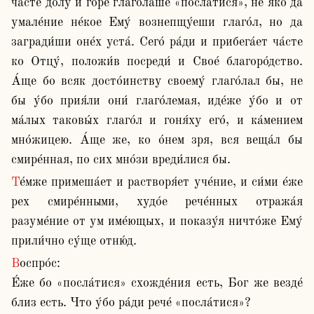
ча́сте до́лу и горе́ глаго́лаше «посла́тися», не я́ко да 
умале́ние не́кое Ему́ вознепщу́еши глаго́л, но да 
загради́ши оне́х уста́. Сего́ ра́ди и прибега́ет ча́сте 
ко Отцу́, положи́в посреди́ и Свое́ благоро́дство. 
А́ще бо всяк досто́инству своему́ глаго́лал бы, не 
бы у́бо прия́ли они́ глаго́лемая, иде́же у́бо и от 
ма́лых таковы́х глаго́л и гоня́ху его́, и ка́мением 
мно́жицею. А́ще же, ко о́нем зря, вся веща́л бы 
смире́нная, по сих мно́зи вреди́лися бы.
Те́мже примеша́ет и растворя́ет уче́ние, и си́ми е́же 
рех смире́нными, худо́е рече́нных отража́я 
разуме́ние от ум име́ющых, и показу́я ничто́же Ему́ 
прили́чно су́ще отню́д. 
Воспро́с:

Е́же бо «посла́тися» схожде́ния есть, Бог же везде́ 
близ есть. Что у́бо ра́ди рече́ «посла́тися»?