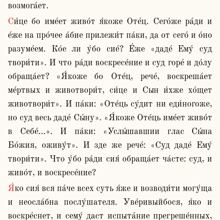
возмога́ет.
Си́це бо име́ет живо́т я́коже Оте́ц. Сего́же ра́ди и 
е́же на про́чее а́бие прилежи́т па́ки, да от сего́ и о́но 
разуме́ем. Ко́е ли у́бо сие́? Е́же «даде́ Ему́ суд 
твори́ти». И что ра́ди воскресе́ние и суд горе́ и до́лу 
обраща́ет? «Я́коже бо Оте́ц, рече́, воскреша́ет 
ме́ртвых и животвори́т, си́це и Сын и́хже хо́щет 
животвори́т». И па́ки: «Оте́ць су́дит ни еди́ногоже, 
но суд весь даде́ Сы́ну». «Я́коже Оте́ць име́ет живо́т 
в Себе́...». И па́ки: «Услы́шавшии глас Сы́на 
Бо́жия, оживу́т». И зде же рече́: «Суд даде́ Ему́ 
твори́ти». Что у́бо ра́ди сия́ обраща́ет ча́сте: суд, и 
живо́т, и воскресе́ние?
Я́ко сия́ вся па́че всех суть я́же и возводи́ти могу́ща 
и неосла́бна послу́шателя. Уве́ривыйбося, я́ко и 
воскре́снет, и сему́ даст испыта́ние прегреше́нных, 