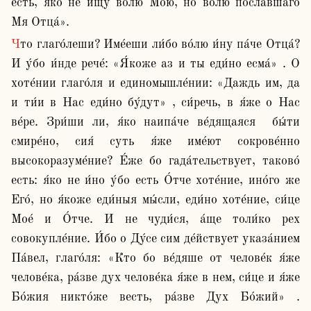
есть, я́ко не ищу́ во́лю Мою́, но во́лю посла́вшаго 
Мя Отца́».
Что глаго́леши? Име́еши ли́бо во́лю и́ну па́че Отца́? 
И у́бо и́нде рече́: «Я́коже аз и ты еди́но есма́» . О 
хоте́нии глаго́ля и единомышле́нии: «Даждь им, да 
и ти́и в Нас еди́но бу́дут» , си́речь, в я́же о Нас 
ве́ре. Зри́ши ли, я́ко наипа́че ве́дящаяся  бы́ти 
смире́но, сия́ суть я́же име́ют сокрове́нно 
высокоразуме́ние? Е́же бо гада́тельствует, таково́ 
есть: я́ко не и́но у́бо есть О́тче хоте́ние, ино́го же 
Его́, но я́коже еди́ныя мы́сли, еди́но хоте́ние, си́це 
Мое́ и О́тче. И не чуди́ся, а́ще толи́ко рех 
совокупле́ние. И́бо о Ду́се сим де́йствует указа́нием 
Па́вел, глаго́ля: «Кто бо ве́дяше от челове́к я́же 
челове́ка, ра́зве дух челове́ка я́же в нем, си́це и я́же 
Бо́жия никто́же весть, ра́зве Дух Бо́жий» . 