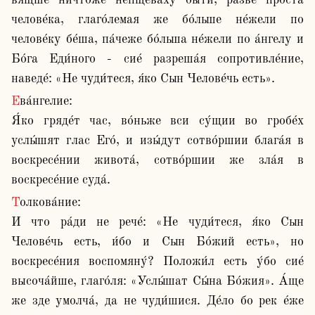
вя́щше ничто́же непщева́ху бы́ти, ра́зве про́ста 
челове́ка, глаго́лемая же бо́льше не́жели по 
челове́ку бе́ша, па́чеже бо́льша не́жели по а́нгелу и 
Бо́га Еди́ного - сие́ разреша́я сопротивле́ние, 
наведе́: «Не чуди́теся, я́ко Сын Челове́чь есть».
Ева́нгелие:

Я́ко гряде́т час, во́ньже вси су́щии во гробе́х 
услы́шят глас Его́, и изы́дут сотво́ршии блага́я в 
воскресе́нии живота́, сотво́ршии же зла́я в 
воскресе́ние суда́.
Толкова́ние:

И что ра́ди не рече́: «Не чуди́теся, я́ко Сын 
Челове́чь есть, и́бо и Сын Бо́жий есть», но 
воскресе́ния воспомяну́? Положи́л есть у́бо сие́ 
высоча́йше, глаго́ля: «Услы́шат Сы́на Бо́жия». А́ще 
же зде умолча́, да не чуди́шися. Де́ло бо рек е́же 