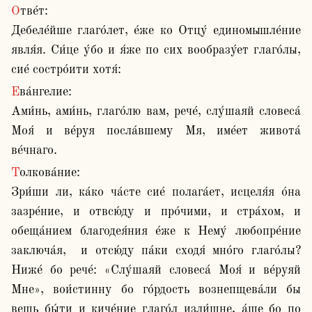
Отве́т:

Дебеле́йше глаго́лет, е́же ко Отцу́ единомышле́ние 
явля́я. Си́це у́бо и я́же по сих вообразу́ет глаго́лы, 
сие́ состро́ити хотя́: 
Ева́нгелие:

Ами́нь, ами́нь, глаго́лю вам, рече́, слу́шаяй словеса́ 
Моя́ и ве́руя посла́вшему Мя, име́ет живота́ 
ве́чнаго. 
Толкова́ние:

Зри́ши ли, ка́ко ча́сте сие́ полага́ет, исцеля́я о́на 
зазре́ние, и отвсю́ду и про́чими, и стра́хом, и 
обеща́нием благодея́ния е́же к Нему́ любопре́ние 
заключа́я,  и отсю́ду па́ки сходя́ мно́го глаго́лы? 
Ниже́ бо рече́: «Слу́шаяй словеса́ Моя́ и ве́руяй 
Мне», вои́стинну бо го́рдость вознепщева́ли бы 
вещь бы́ти и киче́ние глаго́л изли́шне, а́ще бо по 