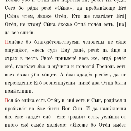
Те́мже у́бо и Отца́ Его́ нарече́м ли, рече́? Не бу́ди. 
Сего́ бо ра́ди рече́ «Сы́на», да пребыва́юще Его́ 
[Сы́на чтем, я́коже Оте́ц. Кто же глаго́лет Его́] 
Оте́ц, не ктому́ Сы́на я́коже Отца́ поче́л есть, [но] 
да все слия́в.
Поне́же бо благоде́тельствуеми челове́цы не си́це 
ощуща́ют, «весь суд» Ему́ даде́, рече́: да а́ще и 
страх в честь Свою́ привлече́ весь же, егда́ рече́т 
сие́, глаго́лет я́ко и му́чити и почести́ Госпо́дь есть 
всех и́хже у́бо хо́щет. А е́же «даде́» рече́ся, да не 
нерожде́нне Его́ вознепщу́еши, ниже́ два Отца́ бы́ти 
помы́слиши.
Вся бо ели́ка есть Оте́ц, и сия́ есть и Сын, роди́вся и 
пребыва́я во е́же бы́ти Бог Сын. И да навы́кнеши 
я́ко е́же «даде́» сие́ - е́же «роди́л» есть, услы́ши от 
ино́го сие́ само́е явля́емо: «Я́коже бо Оте́ц име́ет 