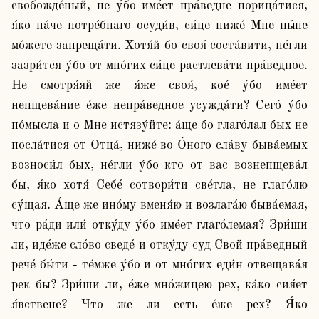
свобожде́ный, не у́бо име́ет пра́ведне порица́тися, 
я́ко па́че потре́бнаго осуди́в, си́це ниже́ Мне ны́не 
мо́жете запреща́ти. Хотя́й бо своя́ соста́вити, не́гли 
зазри́тся у́бо от мно́гих си́це растлева́ти пра́ведное. 
Не смотря́яй же я́же своя́, кое́ у́бо име́ет 
непщева́ние е́же непра́ведное усужда́ти? Сего́ у́бо 
по́мысла и о Мне истязу́йте: а́ще бо глаго́лал бых не 
посла́тися от Отца́, ниже́ во О́ного сла́ву быва́емых 
возноси́л бых, не́гли у́бо кто от вас вознепщева́л 
бы, я́ко хотя́ Себе́ сотвори́ти све́тла, не глаго́лю 
су́щая. А́ще же ино́му вменя́ю и возлага́ю быва́емая, 
что ра́ди или́ отку́ду у́бо име́ет глаго́лемая? Зри́ши 
ли, иде́же сло́во сведе́ и отку́ду суд Свой пра́ведный 
рече́ бы́ти - те́мже у́бо и от мно́гих еди́н отвещава́я 
рек бы? Зри́ши ли, е́же мно́жицею рех, ка́ко сия́ет 
я́вствене? Что же ли есть е́же рех? Я́ко 