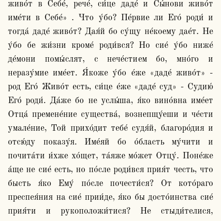
живо́т в Себе́, рече́, си́це даде́ и Сы́нови живо́т 
име́ти в Себе́» . Что у́бо? Пе́рвие ли Его́ роди́ и 
тогда́ даде́ живо́т? Дая́й бо су́щу не́коему дае́т. Не 
у́бо бе жи́зни кроме́ роди́вся? Но сие́ у́бо ниже́ 
де́мони помы́слят, с нече́стием бо, мно́го и 
неразу́мие име́ет. Я́коже у́бо е́же «даде́ живо́т» - 
род Его́ Живо́т есть, си́це е́же «даде́ суд» - Судию́ 
Его́ роди́. Да́же бо не услы́ша, я́ко вино́вна име́ет 
Отца́ премене́ние существа́, вознепщу́еши и че́сти 
умале́ние, Той прихо́дит тебе́ судя́й, благоро́дия и 
отсю́ду показу́я. Име́яй бо о́бласть му́чити и 
почита́ти и́хже хо́щет, та́яже мо́жет Отцу́. Поне́же 
а́ще не сие́ есть, но по́сле роди́вся прия́т честь, что 
бысть я́ко Ему́ по́сле почести́ся? От кото́раго 
преспея́ния на сие́ прии́де, я́ко бы досто́инства сие́ 
прия́ти и рукоположи́тися? Не стыди́телися, 