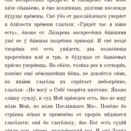
сия́ воскресе́ния предрече́: и Ла́зарево, е́же а́бие 
па́че сбыва́емо, и е́же вселе́нныя, до́лгими по́слежде 
бу́дуще вре́мены. Сие́ у́бо от разсла́бленаго уверя́ет 
и бли́зости вре́мени глаго́ля: «Гряде́т час и ны́не 
есть», о́ноже от Ла́зарева воскресе́ния бы́вшими 
уже́ не у́ бы́вшая назре́ния приводя́. И сие́ везде́ 
творя́ща его́ есть уви́дети, два полага́юща 
прорече́ния или́ и три, и бу́дущая от быва́емых 
при́сно уверя́юща. Но оба́че, толи́ка рек и сотвори́в, 
поне́же еще́ не́мощнейши бе́ша, не довли́тся си́ми, 
но ины́ми глаго́лы их спря́тает любопре́ние, 
глаго́ля: «Не могу́ о Себе́ твори́ти ничто́же. Я́коже 
слы́шу сужду́, и суд Мой пра́веден есть, я́ко не ищу́ 
во́лю Мою́, но во́лю Посла́вшаго Мя». Поне́же бо 
стра́нна не́кая и премене́на от проро́к ви́дяшеся 
глаго́лати: они́ бо глаго́лаху, я́ко Бог есть судя́й 