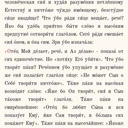
челове́ческая сия́ и худа́я разуме́ния нетле́нному 
Естеству́ и ничто́же чу́ждо име́ющему, безсту́дне 
си́це вводя́ще? Что у́бо ра́ди си́це веща́ет, рече́? 
Я́ко бы удо́бь прия́тно бы́ти сло́во и высо́ким 
предпутие́ сотвори́ти глаго́лом. Сего́ ра́ди смеша́ет 
сия́ о́нем, и о́на сим. Зри у́бо изнача́ла:
«Оте́ц Мой де́лает, рече́, и Аз де́лаю» - показа́ от 
сих единоче́стие. Но «хотя́ху Его́ уби́ти». Что у́бо 
твори́т па́ки? Рече́нием у́бо упуща́ет и разуме́ние 
же сия́ полага́ет глаго́ля си́це: «Не мо́жет Сын о 
Себе́ твори́ти ничто́же». Та́же па́ки на высо́кая 
возво́дит сло́во: «Я́же бо Он твори́т, сия́ и Сын 
та́коже твори́т» глаго́ля. Та́же па́ки на 
смире́ннейшее: «Оте́ц бо лю́бит Сы́на и вся 
показу́ет Ему́, я́же Сам твори́т, и бо́льша сих 
пока́жет Ему́». Та́же па́ки на высоча́йшее: «Я́коже 