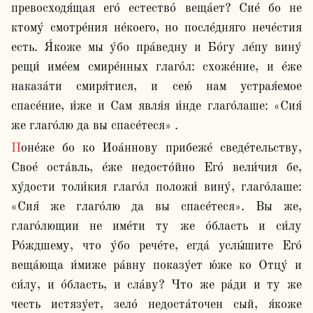
превосходя́щая его́ естество́ веща́ет? Сие́ бо не 
ктому́ смотре́ния не́коего, но после́дняго нече́стия 
есть. Я́коже мы у́бо пра́ведну и Бо́гу ле́пу вину́ 
рещи́ име́ем смире́нных глаго́л: схоже́ние, и е́же 
наказа́ти смиря́тися, и сею́ нам устрая́емое 
спасе́ние, и́же и Сам явля́я и́нде глаго́лаше: «Сия́ 
же глаго́лю да вы спасе́теся» .
Поне́же бо ко Иоа́ннову прибеже́ сведе́тельству, 
Свое́ оста́вль, е́же недосто́йно Его́ вели́чия бе, 
ху́дости толи́кия глаго́л положи́ вину́, глаго́лаше: 
«Сия́ же глаго́лю да вы спасе́теся». Вы же, 
глаго́лющии не име́ти ту же о́бласть и си́лу 
Ро́ждшему, что у́бо рече́те, егда́ услы́шите Его́ 
веща́юща и́миже ра́вну показу́ет ю́же ко Отцу́ и 
си́лу, и о́бласть, и сла́ву? Что же ра́ди и ту же 
честь истязу́ет, зело́ недоста́точен сый, я́коже 