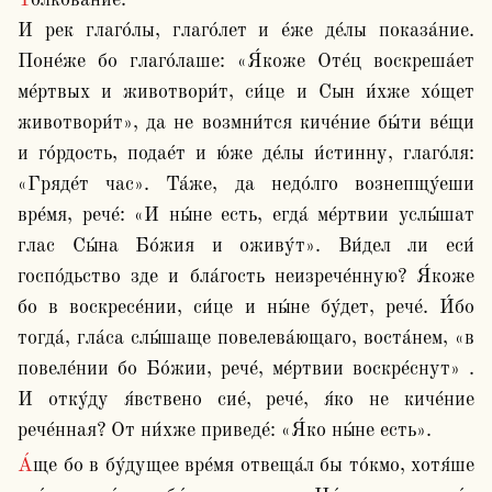
Толкова́ние:

И рек глаго́лы, глаго́лет и е́же де́лы показа́ние. 
Поне́же бо глаго́лаше: «Я́коже Оте́ц воскреша́ет 
ме́ртвых и животвори́т, си́це и Сын и́хже хо́щет 
животвори́т», да не возмни́тся киче́ние бы́ти ве́щи 
и го́рдость, подае́т и ю́же де́лы и́стинну, глаго́ля: 
«Гряде́т час». Та́же, да недо́лго вознепщу́еши 
вре́мя, рече́: «И ны́не есть, егда́ ме́ртвии услы́шат 
глас Сы́на Бо́жия и оживу́т». Ви́дел ли еси́ 
госпо́дьство зде и бла́гость неизрече́нную? Я́коже 
бо в воскресе́нии, си́це и ны́не бу́дет, рече́. И́бо 
тогда́, гла́са слы́шаще повелева́ющаго, воста́нем, «в 
повеле́нии бо Бо́жии, рече́, ме́ртвии воскре́снут» . 
И отку́ду я́вствено сие́, рече́, я́ко не киче́ние 
рече́нная? От ни́хже приведе́: «Я́ко ны́не есть».
А́ще бо в бу́дущее вре́мя отвеща́л бы то́кмо, хотя́ше 