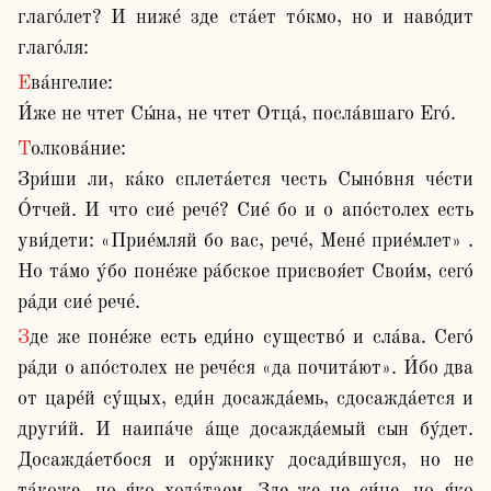
глаго́лет? И ниже́ зде ста́ет то́кмо, но и наво́дит 
глаго́ля:
Ева́нгелие:

И́же не чтет Сы́на, не чтет Отца́, посла́вшаго Его́.
Толкова́ние:

Зри́ши ли, ка́ко сплета́ется честь Сыно́вня че́сти 
О́тчей. И что сие́ рече́? Сие́ бо и о апо́столех есть 
уви́дети: «Прие́мляй бо вас, рече́, Мене́ прие́млет» . 
Но та́мо у́бо поне́же ра́бское присвоя́ет Свои́м, сего́ 
ра́ди сие́ рече́.
Зде же поне́же есть еди́но существо́ и сла́ва. Сего́ 
ра́ди о апо́столех не рече́ся «да почита́ют». И́бо два 
от царе́й су́щых, еди́н досажда́емь, сдосажда́ется и 
други́й. И наипа́че а́ще досажда́емый сын бу́дет. 
Досажда́етбося и ору́жнику досади́вшуся, но не 