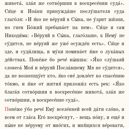
живота́, зла́я же сотво́ршии в воскресе́нии суда́». 
Си́це и Иоа́нн принужда́ше послу́шателя суда 
глаго́ля: «И я́ко не ве́руяй в Сы́на, не у́зрит жи́зни, 
но гнев Бо́жий пребыва́ет на нем». Си́це и сам 
Никоди́ма: «Ве́руяй в Сы́на, глаго́лаше, к Нему́ не 
су́дится, не ве́руяй же уже́ осужде́н есть». Си́це и 
зде, и суди́лища, и му́ки помина́ет я́же о лука́вых 
де́йствах. Поне́же бо рече́ вы́шша: «Я́ко слу́шаяй 
словеса́ Моя́ и ве́руяй Посла́вшему Мя не су́дится», 
да не вознепщу́ет кто, я́ко сие́ довле́ет ко спасе́нию 
то́кмо, и я́же от жития́ приложи́л есть рек: «Я́ко 
блага́я сотво́ршии в воскресе́ние живота́, зла́я же 
сотво́ршии, в воскресе́ние суда́».
Поне́же у́бо рече́ Ему́ вселе́нней всей да́ти сло́во, и 
всем от гла́са Его́ воскре́снут, - вещь но́ву, и еще́ и 
ны́не не ве́руему от мно́гих, и мня́щихся ве́ровати, 