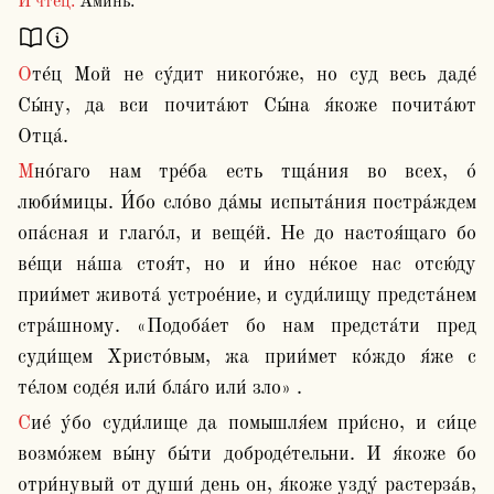
И чтец:
Аминь.
Оте́ц Мой не су́дит никого́же, но суд весь даде́ 
Сы́ну, да вси почита́ют Сы́на я́коже почита́ют 
Отца́.
Мно́гаго нам тре́ба есть тща́ния во всех, о́ 
люби́мицы. И́бо сло́во да́мы испыта́ния постра́ждем 
опа́сная и глаго́л, и веще́й. Не до настоя́щаго бо 
ве́щи на́ша стоя́т, но и и́но не́кое нас отсю́ду 
прии́мет живота́ устрое́ние, и суди́лищу предста́нем 
стра́шному. «Подоба́ет бо нам предста́ти пред 
суди́щем Христо́вым, жа прии́мет ко́ждо я́же с 
те́лом соде́я или́ бла́го или́ зло» .
Сие́ у́бо суди́лище да помышля́ем при́сно, и си́це 
возмо́жем вы́ну бы́ти доброде́тельни. И я́коже бо 
отри́нувый от души́ день он, я́коже узду́ растерза́в, 