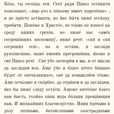
Бо́га, ты госпо́дь еси́. Сего́ ра́ди Па́вел оста́вити 
повелева́ет, «а́ще кто к не́коему име́ет порече́ние» , 
и не про́сте оста́вити, но я́ко бы́ти ниже́ оста́нку 
пребы́ти. Поне́же и Христо́с, не то́кмо не изнесе́ на 
среду́ на́ших грехо́в, но ниже́ нас саме́х 
согреши́вших воспомяну́, ниже́ рече́: «сия́ и сия́ 
согреши́л еси́», но и оста́ви, и загла́ди 
рукописа́ние, ниже́ вмени́в прегреше́ния, я́коже и 
сие́ Па́вел рече́ . Сие́ у́бо затвори́м и мы, и от мы́сли 
да загла́дим вся. А́ще у́бо и бла́го не́что бы́вшее 
бу́дет от опеча́лившаго, сие́ да помышля́ем то́кмо. 
А́ще печа́льно и ско́рбно, да отри́нем и да загла́дим, 
я́ко бы ниже́ сле́ду оста́ти. А́щеже ничто́же бла́го 
нам бысть, толи́ко па́ки мзда бо́льши проща́ющим 
нам. И мно́жайших благоиску́ство. Ини́и бде́ньми и 
до́лу лега́ньми, безчи́слеными злострада́ньми 