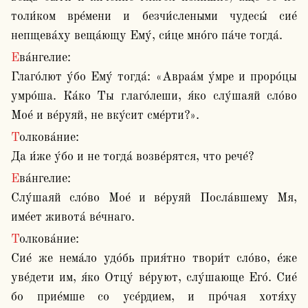
толи́ком вре́мени и безчи́слеными чудесы́ сие́ 
непщева́ху веща́ющу Ему́, си́це мно́го па́че тогда́.
Ева́нгелие:

Глаго́лют у́бо Ему́ тогда́: «Авраа́м у́мре и проро́цы 
умро́ша. Ка́ко Ты глаго́леши, я́ко слу́шаяй сло́во 
Мое́ и ве́руяй, не вку́сит сме́рти?».
Толкова́ние:

Да и́же у́бо и не тогда́ возве́рятся, что рече́? 
Ева́нгелие:

Слу́шаяй сло́во Мое́ и ве́руяй Посла́вшему Мя, 
име́ет живота́ ве́чнаго. 
Толкова́ние:

Сие́ же нема́ло удо́бь прия́тно твори́т сло́во, е́же 
уве́дети им, я́ко Отцу́ ве́руют, слу́шающе Его́. Сие́ 
бо прие́мше со усе́рдием, и про́чая хотя́ху 