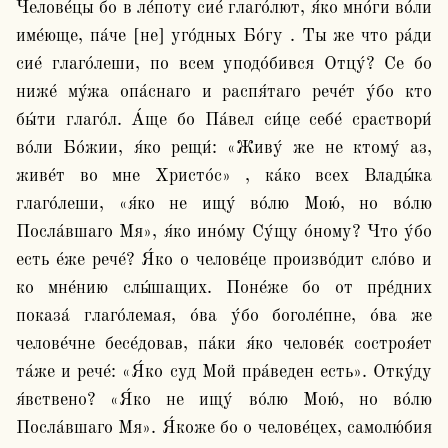
Челове́цы бо в ле́поту сие́ глаго́лют, я́ко мно́ги во́ли 
име́юще, па́че [не] уго́дных Бо́гу . Ты же что ра́ди 
сие́ глаго́леши, по всем уподо́бився Отцу́? Се бо 
ниже́ му́жа опа́снаго и распя́таго рече́т у́бо кто 
бы́ти глаго́л. А́ще бо Па́вел си́це себе́ сраствори́ 
во́ли Бо́жии, я́ко рещи́: «Живу́ же не ктому́ аз, 
живе́т во мне Христо́с» , ка́ко всех Влады́ка 
глаго́леши, «я́ко не ищу́ во́лю Мою́, но во́лю 
Посла́вшаго Мя», я́ко ино́му Су́щу о́ному? Что у́бо 
есть е́же рече́? Я́ко о челове́це произво́дит сло́во и 
ко мне́нию слы́шащих. Поне́же бо от пре́дних 
показа́ глаго́лемая, о́ва у́бо боголе́пне, о́ва же 
челове́чне бесе́довав, па́ки я́ко челове́к состроя́ет 
та́же и рече́: «Я́ко суд Мой пра́веден есть». Отку́ду 
я́вствено? «Я́ко не ищу́ во́лю Мою́, но во́лю 
Посла́вшаго Мя». Я́коже бо о челове́цех, самолю́бия 