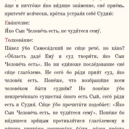
а́ще и ничто́же и́но ви́дяше зна́мение, сие́ прие́мь, 
притече́т вся́чески, кро́тка устрая́я себе́ Судию́:
Ева́нгелие:

Я́ко Сын Челове́чь есть, не чуди́теся сему́.
Толкова́ние:

Па́вел у́бо Самоса́дский не си́це рече́, но ка́ко? 
«О́бласть даде́ Ему́ и суд твори́ти, я́ко Сын 
Челове́чь есть». Но ни еди́ноже после́дование сие́ 
си́це глаго́лемо. Не сего́ бо ра́ди прия́т суд, я́ко 
челове́к есть. Поне́же, что возбраня́ше всем 
челове́ком бы́ти судия́м? Но поне́же у́бо 
неизрече́ннаго существа́ о́ного есть Сый, сего́ ра́ди 
есть и Судия́. Си́це у́бо прочита́ти подоба́ет: «Я́ко 
Сын Челове́чь есть, не чуди́теся сему́». Поне́же бо 
ви́дяшеся зря́щым противля́тися глаго́лемому и 