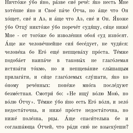
Ничто́же у́бо и́но, ра́зве сие́ рече́: я́ко несть Мне 
хоте́ние и́но и Свое́ па́че О́тча, но а́ще что Он 
хо́щет, сие́ и Аз, и а́ще что Аз, сие́ и Он. Я́коже 
у́бо Отцу́ никто́же у́бо порече́т судя́щу, си́це ниже́ 
Мне - от того́же бо изволе́ния обоя́ суд изно́сят. 
А́ще же челове́чнейше сия́ бесе́дует, не чуди́ся: 
челове́ка бо Его́ еще́ непщева́ху про́ста. Те́мже 
подоба́ет наипа́че в таковы́х не глаго́лемая 
истяза́ти то́кмо, но и непщева́ние слы́шащым 
прилага́ти, и си́це глаго́лемых слу́шати, я́ко ко 
о́ному рече́нных: поне́же мно́га после́дуют 
безме́стная. Смотри́ бо: «Не ищу́ во́лю Мою́, но 
во́лю О́тчу». Те́мже у́бо и́но есть Его́ во́ля, и зело́ 
недоста́точна, и ниже́ про́сте недоста́точна, но 
ниже́ поле́зна, рцы. А́ще спаси́тельна бе и 
соглаша́юща О́тчей, что ра́ди сию́ не взыску́еши? 