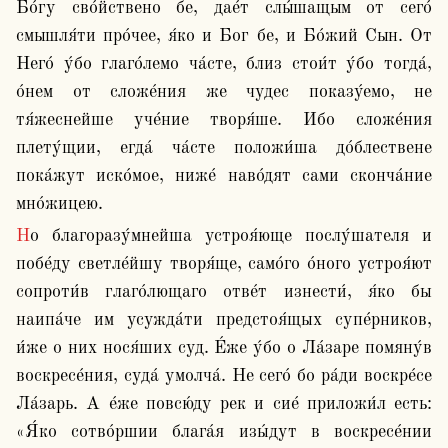
Бо́гу сво́йствено бе, дае́т слы́шащым от сего́ 
смышля́ти про́чее, я́ко и Бог бе, и Бо́жий Сын. От 
Него́ у́бо глаго́лемо ча́сте, близ стои́т у́бо тогда́, 
о́нем от сложе́ния же чудес показу́емо, не 
тя́жеснейше уче́ние творя́ше. Ибо сложе́ния 
плету́щии, егда́ ча́сте положи́ша до́блествене 
пока́жут иско́мое, ниже́ наво́дят сами сконча́ние 
мно́жицею. 
Но благоразу́мнейша устроя́юще послу́шателя и 
побе́ду светле́йшу творя́ще, само́го о́ного устроя́ют 
сопроти́в глаго́лющаго отве́т изнести́, я́ко бы 
наипа́че им усужда́ти предстоя́щых супе́рников, 
и́же о них нося́ших суд. Е́же у́бо о Ла́заре помяну́в 
воскресе́ния, суда́ умолча́. Не сего́ бо ра́ди воскре́се 
Ла́зарь. А е́же повсю́ду рек и сие́ приложи́л есть: 
«Я́ко сотво́ршии блага́я изы́дут в воскресе́нии 