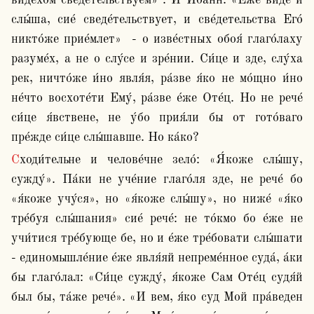
ви́дехом сведе́тельствуем» . И Иоа́нн: «Е́же ви́де и 
слы́ша, сие́ сведе́тельствует, и све́детельства Его́ 
никто́же прие́млет»  - о изве́стных обоя́ глаго́лаху 
разуме́х, а не о слу́се и зре́нии. Си́це и зде, слу́ха 
рек, ничто́же и́но явля́я, ра́зве я́ко не мо́щно и́но 
не́что восхоте́ти Ему́, ра́зве е́же Оте́ц. Но не рече́ 
си́це я́вствене, не у́бо прия́ли бы от гото́ваго 
пре́жде си́це слы́шавше. Но ка́ко?
Сходи́тельне и челове́чне зело́: «Я́коже слы́шу, 
сужду́». Па́ки не уче́ние глаго́ля зде, не рече́ бо 
«я́коже учу́ся», но «я́коже слы́шу», но ниже́ «я́ко 
тре́буя слы́шания» сие́ рече́: не то́кмо бо е́же не 
учи́тися тре́бующе бе, но и е́же тре́бовати слы́шати 
- единомышле́ние е́же явля́яй непреме́нное суда́, а́ки 
бы глаго́лал: «Си́це сужду́, я́коже Сам Оте́ц судя́й 
был бы, та́же рече́». «И вем, я́ко суд Мой пра́веден 