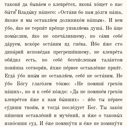
такови́ да быва́ем о клевре́тех, якова́ хо́щет о нас 
бы́ти ⷡ҇Влады́ку на́шего: «Оста́ви бо нам до́лги на́ша, 
я́коже и мы оставля́ем должнико́м на́шым». И вем 
у́бо, я́ко не терпи́т кре́пце уязвля́ема душа́. Но а́ще 
помы́слим, я́ко не опеча́лившему, но са́ми себе́ 
да́руем, вско́ре оста́вим яд гне́ва. И́бо и́же сто 
дина́рий испове́дав прегреши́вшему, не клевре́та 
оби́дил есть, но себе́ безчи́сленым тала́нтом 
пови́нна сотвори́в, и́хже пе́рвее оставле́ние прия́т. 
Егда́ у́бо ины́м не оставля́ем, себе́ не оста́вим. Не 
у́бо Бо́гу глаго́лем то́кмо: «Не помяни́ грехо́в 
на́ших», но и к себе́ ко́ждо: «Да не помяне́м грехо́в 
клевре́тов и́же к нам бы́вших» - и́бо ты пе́рвее 
су́диши твои́м, и тогда́ после́дует Бог. Ты зако́н 
пи́шеши оставле́ний и муче́ний, и и́же о таковы́х 
изно́сиши суд. И е́же помяну́ти и е́же не помяну́ти 