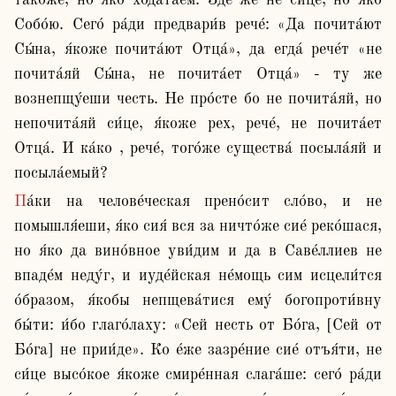
та́коже, но я́ко хода́таем. Зде же не си́це, но я́ко 
Собо́ю. Сего́ ра́ди предвари́в рече́: «Да почита́ют 
Сы́на, я́коже почита́ют Отца́», да егда́ рече́т «не 
почита́яй Сы́на, не почита́ет Отца́» - ту же 
вознепщу́еши честь. Не про́сте бо не почита́яй, но 
непочита́яй си́це, я́коже рех, рече́, не почита́ет 
Отца́. И ка́ко , рече́, того́же существа́ посыла́яй и 
посыла́емый?
Па́ки на челове́ческая прено́сит сло́во, и не 
помышля́еши, я́ко сия́ вся за ничто́же сие́ реко́шася, 
но я́ко да вино́вное уви́дим и да в Саве́ллиев не 
впаде́м неду́г, и иуде́йская не́мощь сим исцели́тся 
о́бразом, я́кобы непщева́тися ему́ богопроти́вну 
бы́ти: и́бо глаго́лаху: «Сей несть от Бо́га, [Сей от 
Бо́га] не прии́де». Ко е́же зазре́ние сие́ отъя́ти, не 
си́це высо́кое я́коже смире́нная слага́ше: сего́ ра́ди 