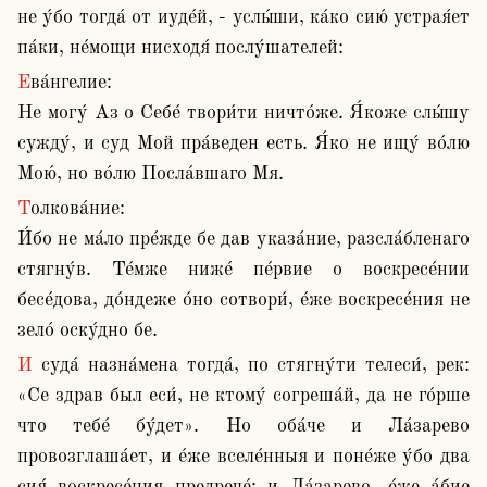
не у́бо тогда́ от иуде́й, - услы́ши, ка́ко сию́ устрая́ет 
па́ки, не́мощи нисходя́ послу́шателей:
Ева́нгелие:

Не могу́ Аз о Себе́ твори́ти ничто́же. Я́коже слы́шу 
сужду́, и суд Мой пра́веден есть. Я́ко не ищу́ во́лю 
Мою́, но во́лю Посла́вшаго Мя. 
Толкова́ние:

И́бо не ма́ло пре́жде бе дав указа́ние, разсла́бленаго 
стягну́в. Те́мже ниже́ пе́рвие о воскресе́нии 
бесе́дова, до́ндеже о́но сотвори́, е́же воскресе́ния не 
зело́ оску́дно бе.
И суда́ назна́мена тогда́, по стягну́ти телеси́, рек: 
«Се здрав был еси́, не ктому́ согреша́й, да не го́рше 
что тебе́ бу́дет». Но оба́че и Ла́зарево 
провозглаша́ет, и е́же вселе́нныя и поне́же у́бо два 