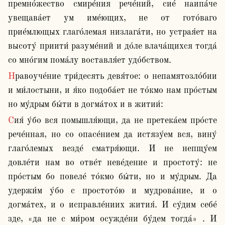
премно́жество смире́ния рече́ний, сие́ наипа́че 
увещава́ет ум име́ющих, не от гото́ваго 
прие́млющых глаго́лемая низлага́ти, но устрая́ет на 
высоту́ приити́ разуме́ний и до́ле влача́щихся тогда́ 
со мно́гим пома́лу воставля́ет удо́бством. 
Нравоуче́ние три́десять девя́тое: о непамятозло́бии 
и ми́лостыни, и я́ко подоба́ет не то́кмо нам про́стым 
но му́дрым бы́ти в догма́тох и в житии́:
Сия́ у́бо вся помышля́ющи, да не претека́ем про́сте 
рече́нная, но со опасе́нием да истязу́ем вся, вину́ 
глаго́лемых везде́ сматря́ющи. И не непщу́ем 
довле́ти нам во отве́т неве́дение и простоту́: не 
про́стым бо повеле́ то́кмо бы́ти, но и му́дрым. Да 
удержи́м у́бо с простото́ю и мудрова́ние, и о 
догма́тех, и о исправле́ниих жития́. И су́дим себе́ 
зде, «да не с ми́ром осужде́ни бу́дем тогда́» . И 