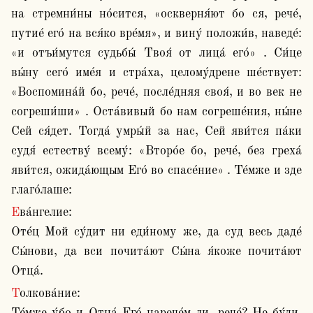
на стремни́ны но́сится, «оскверня́ют бо ся, рече́, 
путие́ его́ на вся́ко вре́мя», и вину́ положи́в, наведе́: 
«и отъи́мутся судьбы́ Твоя́ от лица́ его́» . Си́це 
вы́ну сего́ име́я и стра́ха, целому́дрене ше́ствует: 
«Воспомина́й бо, рече́, после́дняя своя́, и во век не 
согреши́ши» . Оста́вивый бо нам согреше́ния, ны́не 
Сей ся́дет. Тогда́ умры́й за нас, Сей яви́тся па́ки 
судя́ естеству́ всему́: «Второ́е бо, рече́, без греха́ 
яви́тся, ожида́ющым Его́ во спасе́ние» . Те́мже и зде 
глаго́лаше:
Ева́нгелие:

Оте́ц Мой су́дит ни еди́ному же, да суд весь даде́ 
Сы́нови, да вси почита́ют Сы́на я́коже почита́ют 
Отца́.
Толкова́ние:
