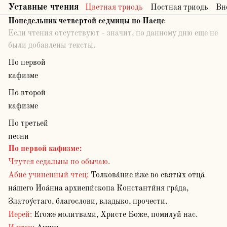
Уставные чтения
Цветная триодь
Постная триодь
Вн
Понедельник четвертой седмицы по Пасце
Если чтения отсутствуют - значит, по данному дню еще не
были добавлены тексты.
По первой
кафизме
По второй
кафизме
По третьей
песни
По первой кафизме
:
Чтутся седальны по обычаю.
Абие учиненный чтец:
Толкова́ние и́же во святы́х отца́
на́шего Иоа́нна архиепи́скопа Константи́ня гра́да,
Златоу́стаго, благослови, владыко, прочести.
Иерей:
Егоже молитвами, Христе Боже, помилуй нас.