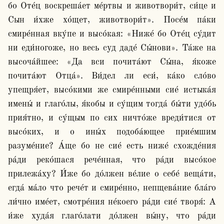
бо Оте́ц воскреша́ет ме́ртвы и животвори́т, си́це и 
Сын и́хже хо́щет, животвори́т». Посе́м па́ки 
смире́нная вку́пе и высо́кая: «Ниже́ бо Оте́ц су́дит 
ни еди́ногоже, но весь суд даде́ Сы́нови». Та́же на 
высоча́йшее: «Да вси почита́ют Сы́на, я́коже 
почита́ют Отца́». Ви́дел ли еси́, ка́ко сло́во 
упещря́ет, высо́кими же смире́нными сие́ истыка́я 
имены́ и глаго́лы, я́кобы и су́щим тогда́ бы́ти удо́бь 
прия́тно, и су́щым по сих ничто́же вреди́тися от 
высо́ких, и о ины́х подоба́ющее прие́мшим 
разуме́ние? А́ще бо не сие́ есть ниже́ схожде́ния 
ра́ди реко́шася рече́нная, что ра́ди высо́кое 
прилежа́ху? И́же бо до́лжен ве́лие о себе́ веща́ти, 
егда́ ма́ло что рече́т и смире́нно, непщева́ние бла́го 
ли́чно име́ет, смотре́ния не́коего ра́ди сие́ творя́: А 
и́же худа́я глаго́лати до́лжен вы́ну, что ра́ди 