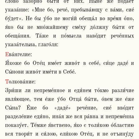
сло́во зазо́рно бы́ти от них. Ны́не же подае́т 
указа́ние: «Мне бо, рече́, пребыва́ющу с ва́ми, сие́ 
бу́дет». Не бы у́бо не моги́й обеща́л во вре́мя о́но, 
я́ко бы не мно́жайшему сме́ху до́лжну бы́ти от 
обеща́ния. Та́же и по́мысла наво́дит рече́нных 
указа́тельна, глаго́ля:
Ева́нгелие:

Я́коже бо Оте́ц име́ет живо́т в себе́, си́це даде́ и 
Сы́нови живо́т име́ти в Себе́.
Толкова́ние:

Зри́ши ли непреме́нное и еди́нем то́кмо разли́чие 
явля́ющее, тем е́же у́бо Отца́ бы́ти, о́вем же е́же 
Сы́на? Е́же бо «даде́» рече́ние, сие́ вво́дит 
разделе́ние еди́но, ина́я же вся ра́вна и непреме́нна 
показу́ет. Те́мже я́вствено, я́ко с толи́кою о́бластию 
вся твори́т и си́лою, ели́кою Оте́ц, и не отъину́ду 