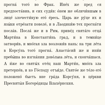
прогна́ того́ во Фрак. Ине́х же пред ся 
предпоста́вив, и сих суди́в: о́нем же обличи́вшым в 
лице́ злочести́вую его́ е́ресь. Царь же ру́це их и 
язы́ки отре́зати повеле́, и в Лаодики́ю тех прогна́ти 
посла́в. Посла́ же и в Рим, приве́д свята́го отца́ 
Марти́на в Константи́нь град, и в темни́це 
затвори́в, и мно́гая зла возложи́в нань: на три ле́та 
в Корсу́нь того́ прогна́. Анаста́сий же и ини́и 
пребы́ша во изгна́нии дово́льна ле́та, и сконча́шася. 
А и́же во святы́х оте́ц наш Марти́н, мно́га зла 
претерпе́в, и ко Го́споду отъи́де. Свято́е же те́ло его́ 
положено́ бысть вне гра́да Корсу́ня, в це́ркви 