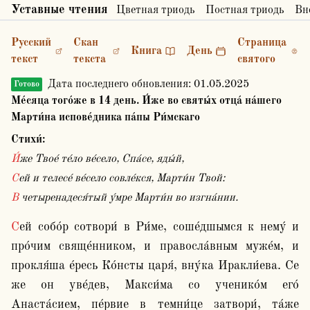
Уставные чтения
Цветная триодь
Постная триодь
Вн
Русский
Скан
Страница
Книга
День
текст
текста
святого
Дата последнего обновления:
01.05.2025
Готово
Ме́сяца того́же в 14 день. И́же во святы́х отца́ на́шего
Марти́на испове́дника па́пы Ри́мскаго
Стихи́:
И́же Твое́ те́ло ве́село, Спа́се, яды́й,
Сей и телесе́ ве́село совле́кся, Марти́н Твой:
В четыренадеся́тый у́мре Марти́н во изгна́нии.
Сей собо́р сотвори́ в Ри́ме, соше́дшымся к нему́ и 
про́чим свяще́нником, и правосла́вным муже́м, и 
прокля́ша е́ресь Ко́нсты царя́, вну́ка Иракли́ева. Се 
же он уве́дев, Макси́ма со ученико́м его́ 
Анаста́сием, пе́рвие в темни́це затвори́, та́же 