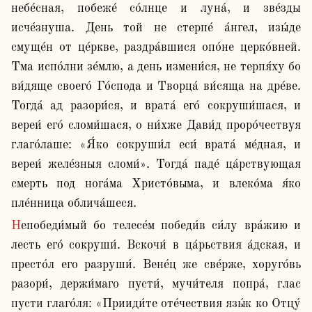
небе́сная, побеже́ со́лнце и луна́, и зве́зды 
исче́знуша. День той не стерпе́ а́нгел, изы́де 
смуще́н от це́ркве, раздра́вшися опо́не церко́вней. 
Тма испо́лни зе́млю, а день измени́ся, не терпя́ху бо 
ви́дяще своего́ Го́спода и Творца́ ви́сяща на дре́ве. 
Тогда́ ад разори́ся, и врата́ его́ сокруши́шася, и 
вереи́ его́ сломи́шася, о ни́хже Дави́д проро́чествуя 
глаго́лаше: «Я́ко сокруши́л еси́ врата́ ме́дная, и 
вереи́ желе́зныя сломи́». Тогда́ паде́ ца́рствующая 
смерть под нога́ма Христо́выма, и влеко́ма я́ко 
пле́нница облича́шеся. 
Непобеди́мый бо телесе́м победи́в си́лу вра́жию и 
лесть его́ сокруши́. Вскочи́ в ца́рьствия а́дская, и 
престо́л его разруши́. Вене́ц же све́рже, хоруго́вь 
разори́, держи́маго пусти́, мучи́теля попра́, глас 
пусти глаго́ля: «Прииди́те оте́чествия язы́к ко Отцу́ 