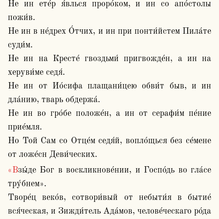
Не ин ете́р я́влься проро́ком, и ин со апо́столы 
пожи́в.

Не ин в не́дрех О́тчих, и ин при понти́йстем Пила́те 
суди́м.

Не ин на Кресте́ гвоздьми́ пригвожде́н, а ин на 
херуви́ме седя́. 

Не ин от Ио́сифа плащани́цею обви́т быв, и ин 
дла́нию, тварь обдержа́.

Не ин во гро́бе положе́н, а ин от серафи́м пе́ние 
прие́мля.

Но Той Сам со Отце́м седя́й, вопло́щься без се́мене 
от ложе́сн Деви́ческих.
«Взы́де Бог в воскликнове́нии, и Госпо́дь во гла́се 
тру́бнем». 

Творе́ц веко́в, сотвори́вый от небыти́я в бытие́ 
вся́ческая, и Зижди́тель Ада́мов, челове́ческаго ро́да 