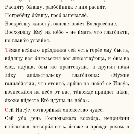
Распя́ту бы́вшу, разбо́йника с ним распя́т. 

Погребе́ну бы́вшу, гроб запечатле́.

Воскре́сшу животу́, оклеветова́ет Воскресе́ние.

Восходя́щу Ему́ на не́бо - не и́мать что глаго́лати, 
но главо́ю уязви́ся.
Те́мже вся́каго пра́здника сей есть горе́е ему́ бысть, 
ви́дящу вся а́нгельския во́я ликоству́юща, и о́вы во 
след иду́ща, о́вы же предтеку́ща, а други́я па́ки 
ли́ку апо́льстольску глаго́люща: «Му́жие 
галиле́йстии, что стоите́, зря́ще на не́бо? се Иису́с, 
вознесы́йся на не́бо от вас, та́кожде прии́дет па́ки, 
я́коже ви́десте Его́ иду́ща на не́бо».
Сей Иису́с, сотвори́вый мно́жество чуде́с.

Сей у́бо день Госпо́дьскаго восхо́да, неприя́зни 
пла́катися сотвори́л есть, я́коже и пре́жде ре́хом, а 