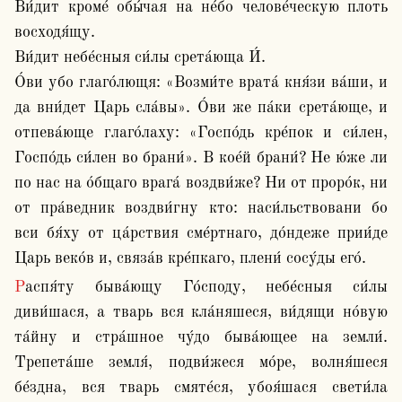
Ви́дит кроме́ обы́чая на не́бо челове́ческую плоть 
восходя́щу. 

Ви́дит небе́сныя си́лы срета́юща И́.

О́ви убо глаго́лющя: «Возми́те врата́ кня́зи ва́ши, и 
да вни́дет Царь сла́вы». О́ви же па́ки срета́юще, и 
отпева́юще глаго́лаху: «Госпо́дь кре́пок и си́лен, 
Госпо́дь си́лен во брани́». В кое́й брани́? Не ю́же ли 
по нас на о́бщаго врага́ воздви́же? Ни от проро́к, ни 
от пра́ведник воздви́гну кто: наси́льствовани бо 
вси бя́ху от ца́рствия сме́ртнаго, до́ндеже прии́де 
Царь веко́в и, связа́в кре́пкаго, плени́ сосу́ды его́.
Распя́ту быва́ющу Го́споду, небе́сныя си́лы 
диви́шася, а тварь вся кла́няшеся, ви́дящи но́вую 
та́йну и стра́шное чу́до быва́ющее на земли́. 
Трепета́ше земля́, подви́жеся мо́ре, волня́шеся 
бе́здна, вся тварь смяте́ся, убоя́шася свети́ла 