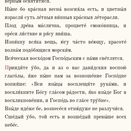
ве́рным освяти́тися. 

Ны́не бо кра́сная весна́ возсия́ла есть, и цветны́я 
израсли́ суть ле́тныя ви́нныя кра́сныя ле́торасли.

Плод дре́ва ма́слична, процвете́ смоко́вница, и 
оре́си ли́ствие и ря́су яви́ша.

Изни́кну вся́ка вещь, ю́гу ча́сто ве́ющу, красоте́ 
волна́м подо́бящися морски́м.

Вся́ческая восхо́дом Госпо́дьским с на́ми све́тлятся.
Прииди́те у́бо, да и аз о вас дави́дския воспою́ 
глаго́лы, я́же ны́не нам за возноше́ние Госпо́дне 
вопия́ше: «Вси язы́цы восплещи́те рука́ми, и 
воскли́кните Бо́гу гла́сом ра́дости, я́ко взы́де Бог в 
воскликнове́нии, и Госпо́дь во гла́се тру́бне».

Взы́де иде́же бе, вознесе́ся отню́дуже не разлучи́ся.

Сше́дый у́бо, той есть и возше́дый превы́ше всех 
небе́с.
