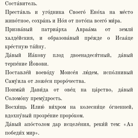
Соста́витель.

Преста́вль и уго́дника Своего́ Ено́ха на ме́сто 
живо́тное, сохра́нь и Но́я от пото́па всего́ ми́ра.

Призва́вый патриа́рха Авраа́ма от земли́ 
халде́йския, и образова́вый пре́жде о Исаа́це 
кре́стную та́йну.

Да́вый Иа́кову плод двоенадеся́тный, да́вый 
терпе́ние И́овови. 

Поставле́й воево́ду Моисе́я лю́дем, испо́лнивый 
Саму́ила от ложе́сн проро́чества.

Поимы́й Дави́да от ове́ц на ца́рство, да́вый 
Соломо́ну прему́дрость.

Восхи́щь Илию́ ви́хром на колесни́це о́гненней, 
вдохну́вый прозре́ние проро́ком.

Да́вый апо́столом дар исцеле́ния, реки́й тем: «Аз 
победи́х мир». 