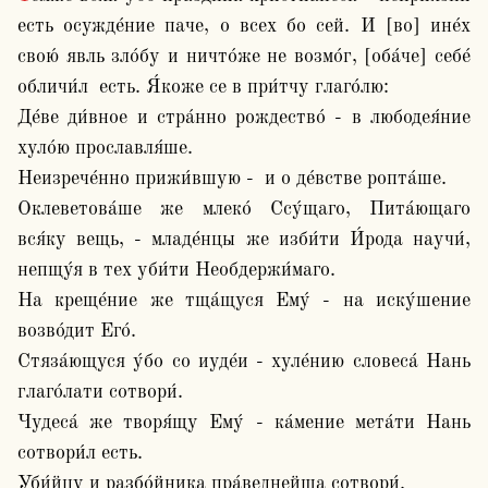
есть осужде́ние паче, о всех бо сей. И [во] ине́х 
свою́ явль зло́бу и ничто́же не возмо́г, [оба́че] себе́ 
обличи́л  есть. Я́коже се в при́тчу глаго́лю:

Де́ве ди́вное и стра́нно рождество́ - в любодея́ние 
хуло́ю прославля́ше.

Неизрече́нно прижи́вшую -  и о де́встве ропта́ше.

Оклеветова́ше же млеко́ Ссу́щаго, Пита́ющаго 
вся́ку вещь, - младе́нцы же изби́ти И́рода научи́, 
непщу́я в тех уби́ти Необдержи́маго.

На креще́ние же тща́щуся Ему́ - на иску́шение 
возво́дит Его́. 

Стяза́ющуся у́бо со иуде́и - хуле́нию словеса́ Нань 
глаго́лати сотвори́.

Чудеса́ же творя́щу Ему́ - ка́мение мета́ти Нань 
сотвори́л есть. 

Уби́йцу и разбо́йника пра́веднейша сотвори́.
