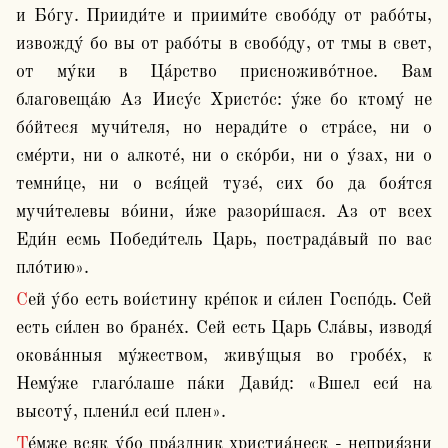
и Бо́гу. Прииди́те и приими́те свобо́ду от рабо́ты, 
извожду́ бо вы от рабо́ты в свобо́ду, от тмы в свет, 
от му́ки в Ца́рство присноживо́тное. Вам 
благовеща́ю Аз Иису́с Христо́с: у́же бо ктому́ не 
бо́йтеся мучи́теля, но неради́те о стра́се, ни о 
сме́рти, ни о алкоте́, ни о ско́рби, ни о у́зах, ни о 
темни́це, ни о вся́цей тузе́, сих бо да боя́тся 
мучи́телевы во́ини, и́же разори́шася. Аз от всех 
Еди́н есмь Победи́тель Царь, пострада́вый по вас 
пло́тию». 
Сей у́бо есть вои́стину кре́пок и си́лен Госпо́дь. Сей 
есть си́лен во бране́х. Сей есть Царь Сла́вы, изводя́ 
окова́нныя му́жеством, живу́щыя во гробе́х, к 
Нему́же глаго́лаше па́ки Дави́д: «Вшел еси́ на 
высоту́, плени́л еси́ плен».
Те́мже всяк у́бо пра́здник христиа́неск - неприя́зни 