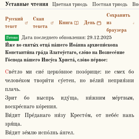
Уставные чтения
Цветная триодь
Постная триодь
Вн
Сохранить
Русский
Скан
Книга
День
из
текст
текста
браузера
Дата последнего обновления:
29.12.2025
Готово
И́же во святы́х отца́ на́шего Иоа́нна архиепи́скопа
Константи́на гра́да Златоу́стаго, сло́во на Вознесе́ние
Го́спода на́шего Иису́са Христа́, сло́во пе́рвое:
Све́тло ми сие́ церко́вное позо́рище: не смех бо 
челове́ком твори́ти су́етен, но ве́лий неприя́зни 
плачь.

Зрит бо выспрь иду́ща, ни́жним ме́ртвым, 
воскре́снаго ко́рения. 

Ви́дит Пре́данаго ни́зу Кресто́м, от небе́с нань 
зря́ща.

Ви́дит зе́млю испо́лнь а́нгел.
