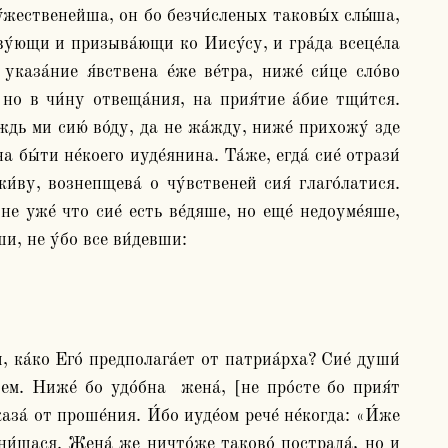
у́жественейша, он бо безчи́сленых таковы́х слы́ша, 
тву́ющи и призыва́ющи ко Иису́су, и гра́да всеце́ла 
аза́ние я́вствена е́же ве́тра, ниже́ си́це сло́во 
но в чи́ну отвеща́ния, на прия́тие а́бие тщи́тся. 
ждь ми сию́ во́ду, да не жа́жду, ниже́ прихожу́ зде 
бы́ти не́коего иуде́янина. Та́же, егда́ сие́ отрази́ 
́ву, вознепщева́ о чу́вственей сия́ глаго́латися. 
не уже́ что сие́ есть ве́дяше, но еще́ недоуме́яше, 
и, не у́бо все ви́девши:
, ка́ко Его́ предполага́ет от патриа́рха? Сие́ души́ 
м. Ниже́ бо удо́бна  жена́, [не про́сте бо прия́т 
за́ от проше́ния. И́бо иуде́ом рече́ не́когда: «И́же 
ни́шася. Жена́ же ничто́же таково́ пострада́, но и 