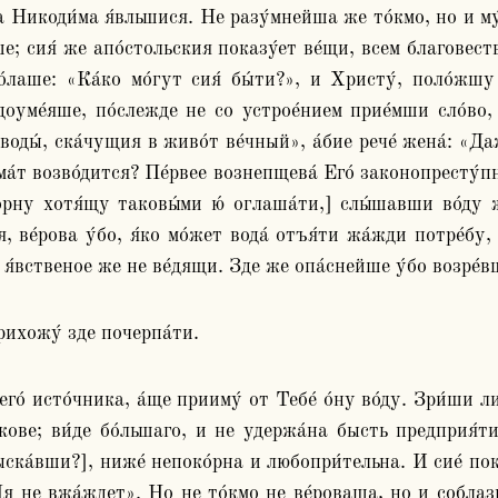
йша Никоди́ма я́вльшися. Не разу́мнейша же то́кмо, но и м
́ше; сия́ же апо́стольския показу́ет ве́щи, всем благовес
лаше: «Ка́ко мо́гут сия́ бы́ти?», и Христу́, поло́жшу ук
доуме́яше, по́слежде не со устрое́нием прие́мши сло́во, 
воды́, ска́чущия в живо́т ве́чный», а́бие рече́ жена́: «Да
а́т возво́дится? Пе́рвее вознепщева́ Его́ законопресту́пна 
́рну хотя́щу таковы́ми ю́ оглаша́ти,] слы́шавши во́ду жи
, ве́рова у́бо, я́ко мо́жет вода́ отъя́ти жа́жди потре́бу, 
я́вственое же не ве́дящи. Зде же опа́снейше у́бо возре́вш
рихожу́ зде почерпа́ти. 
го́ исто́чника, а́ще прииму́ от Тебе́ о́ну во́ду. Зри́ши ли
кове; ви́де бо́льшаго, и не удержа́на бысть предприя́тие
ыска́вши?], ниже́ непоко́рна и любопри́тельна. И сие́ пока
 Мя не вжа́ждет». Но не то́кмо не ве́роваша, но и соблаз