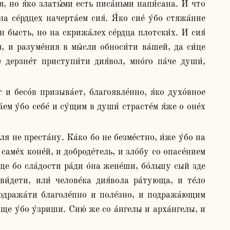
 се́рдцех начерта́ем сия́. Я́ко сие́ у́бо стяжа́ние 
н бысть, но на скрижа́лех се́рдца плотски́х. И сия́ 
, и разуме́ния в мы́сли обноси́ти ва́шей, да си́це 
дерзне́т приступи́ти дия́вол, мно́го па́че души́, 
 у́бо себе́ и су́щим в души́ страсте́м я́же о оне́х 
аме́х коне́й, и доброде́тель, и зло́бу со опасе́нием 
ще бо сла́дости ра́ди о́на жене́ши, бо́льшу сый зде 
́дети, или́ челове́ка дия́вола ра́тующа, и те́ло 
подража́ти благоле́пно и поле́зно, и подража́ющим 
ще у́бо у́зриши. Сию́ же со а́нгелы и арха́нгелы, и 