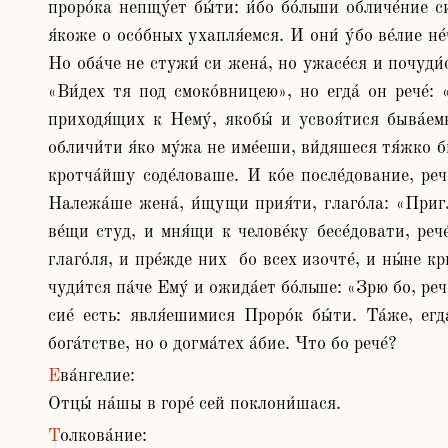
проро́ка непщу́ет бы́ти: и́бо бо́льши обличе́ние си
я́коже о осо́бных ухапля́емся. И они́ у́бо ве́лие н
Но оба́че не стужи́ си жена́, но ужасе́ся и почуди́с
«Ви́дех тя под смоко́вницею», но егда́ он рече́: «
приходя́щих к Нему́, якобы́ и усвоя́тися быва́емы
обличи́ти я́ко му́жа не име́еши, ви́дяшеся тя́жко б
кротча́йшу соде́ловаше. И ко́е после́дование, рече
Належа́ше жена́, и́щущи прия́ти, глаго́ла: «Пригла
ве́щи студ, и мня́щи к челове́ку бесе́довати, рече
глаго́ля, и пре́жде них  бо всех изочте́, и ны́не к
чуди́тся па́че Ему́ и ожида́ет бо́льше: «Зрю бо, рече
сие́ есть: явля́ешимися Проро́к бы́ти. Та́же, егд
бога́тстве, но о догма́тех а́бие. Что бо рече́?
Ева́нгелие:

Отцы́ на́шы в горе́ сей поклони́шася.
Толкова́ние:
