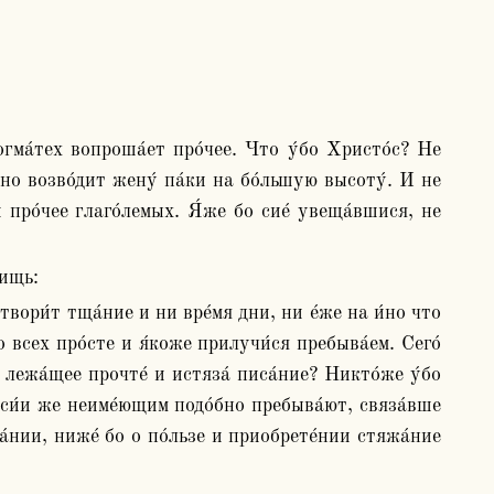
гма́тех вопроша́ет про́чее. Что у́бо Христо́с? Не 
но возво́дит жену́ па́ки на бо́льшую высоту́. И не 
 про́чее глаго́лемых. Я́же бо сие́ увеща́вшися, не 
рищь: 
 всех про́сте и я́коже прилучи́ся пребыва́ем. Сего́ 
лежа́щее прочте́ и истяза́ писа́ние? Никто́же у́бо 
и си́и же неиме́ющим подо́бно пребыва́ют, связа́вше 
́нии, ниже́ бо о по́льзе и приобрете́нии стяжа́ние 