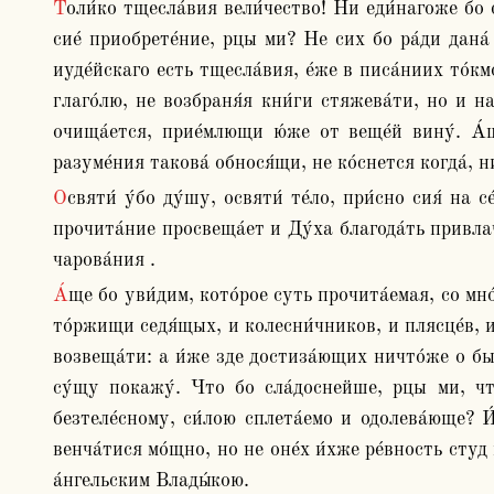
Толи́ко тщесла́вия вели́чество! Ни еди́нагоже бо слы́шу любоче́ствующагося, я́ко ве́дяше внутрь лежа́щая, но я́ко златы́ми есть писа́ньми напи́сана. И что 
сие́ приобрете́ние, рцы ми? Не сих бо ра́ди дана́ б
иуде́йскаго есть тщесла́вия, е́же в писа́ниих то́км
глаго́лю, не возбраня́я кни́ги стяжева́ти, но и на
очища́ется, прие́млющи ю́же от веще́й вину́. А́ще
разуме́ния такова́ обнося́щи, не ко́снется когда́, ни
Освяти́ у́бо ду́шу, освяти́ те́ло, при́сно сия́ на се́рдцы и на язы́це име́я. А́ще бо студосло́вие оскверня́ет и бесо́в призыва́ет, благоявле́нно, я́ко духо́вное 
прочита́ние просвеща́ет и Ду́ха благода́ть привлача
чарова́ния . 
А́ще бо уви́дим, кото́рое суть прочита́емая, со мно́гим сия́ услы́шим усе́рдием. Сия́ при́сно глаго́лю и глаго́ля не преста́ну. Ка́ко бо не безме́стно, и́же у́бо на 
то́ржищи седя́щых, и колесни́чников, и плясце́в, и и
возвеща́ти: а и́же зде достиза́ющих ничто́же о быва
су́щу покажу́. Что бо сла́доснейше, рцы ми, что 
безтеле́сному, си́лою сплета́емо и одолева́юще? И
венча́тися мо́щно, но не оне́х и́хже ре́вность студ
а́нгельским Влады́кою. 