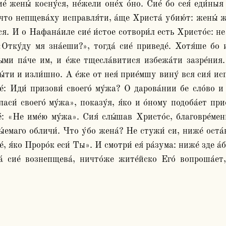
е́ жены́ косну́ся, не́жели оне́х о́но. Сие́ бо сея́ еди́ныя
е́что непщева́ху исправля́ти, а́ще Христа́ убию́т: жены́ 
я. И о Нафана́иле сие́ и́стое сотвори́л есть Христо́с: не 
Отку́ду мя зна́еши?», тогда́ сие́ приведе́. Хотя́ше бо и
ми па́че им, и е́же тщесла́витися избежа́ти зазре́ния. С
ы́ти и изли́шно. А е́же от нея́ прие́мшу вину́ вся сия́ ис
́: Иди́ призови́ своего́ му́жа? О дарова́нии бе сло́во и 
си́ своего́ му́жа», показу́я, я́ко и о́ному подоба́ет пр
́: «Не име́ю му́жа». Сия́ слы́шав Христо́с, благовре́менн
ры́емаго обличи́. Что у́бо жена́? Не стужи́ си, ниже́ оста
́, я́ко Проро́к еси́ Ты». И смотри́ ея́ ра́зума: ниже́ зде а́
а́ сие́ вознепщева́, ничто́же жите́йско Его́ вопроша́ет