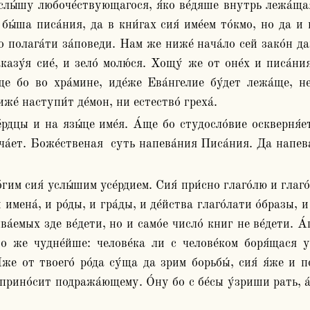
ы́ша писа́ния, да в кни́гах сия́ име́ем то́кмо, но да и на
о полага́ти за́поведи. Нам же ниже́ нача́ло сей зако́н да
казу́я сие́, и зело́ молю́ся. Хощу́ же от оне́х и писа́ния
 бо во хра́мине, иде́же Ева́нгелие бу́дет лежа́ще, не 
же́ наступи́т де́мон, ни естество́ греха́.
́ет. Боже́ственая  суть напева́ния Писа́ния. Да напева́ем
мена́, и ро́ды, и гра́ды, и де́йства глаго́лати о́бразы, и с
́емых зде ве́дети, но и само́е число́ книг не ве́дети. А́
же чудне́йше: челове́ка ли с челове́ком боря́щася уви
́же от твоего́ ро́да су́ща да зрим борьбы́, сия́ я́же и 
 прино́сит подража́ющему. О́ну бо с бе́сы у́зриши рать, а́