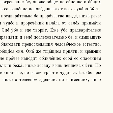
 согреше́ние бе, о́ноже о́бще: не си́це же о о́бщих 
же согреше́ние испове́дашеся от всех лука́во бы́ти. 
предвари́тельне бо проро́чество введе́, ниже́ рече́: 
 чуде́с и прорече́ний нача́ла от саме́х приима́ти 
ие́ у́бо и зде твори́т. Е́же у́бо предвари́тельне 
правля́ти: и зело́ после́довательно бе, и слы́шащую 
благода́ти превосходя́щия челове́ческое естество́. 
иобщи́ся сим. Она́ же тща́щися прия́ти, и кры́ющи 
е про́чее наво́дит обличе́ние: обоя́ со опасе́нием 
́вльши бежа́, ниже́ доса́ду вещь непщева́ бы́ти. Но 
бие притече́, но разсмотря́ет и чуди́тся. Е́же бо зрю 
, ниже́ о теле́сном здра́вии, ни о име́ниих, ни о 