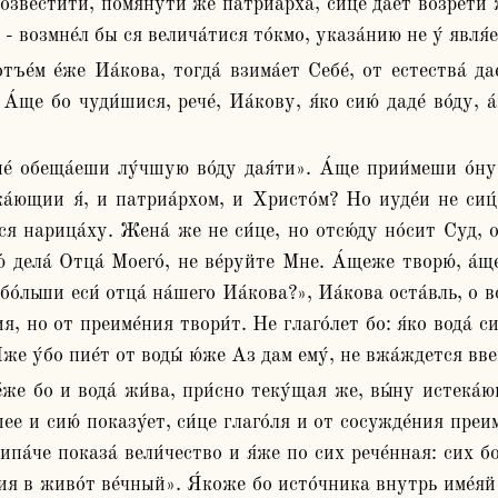
озвести́ти, помяну́ти же патриа́рха, си́це дае́т возре́ти ж
 - возмне́л бы ся велича́тися то́кмо, указа́нию не у́ явля́е
А́ще бо чуди́шися, рече́, Иа́кову, я́ко сию́ даде́ во́ду, 
ющии я́, и патриа́рхом, и Христо́м? Но иуде́и не сиц́е
я нарица́ху. Жена́ же не си́це, но отсю́ду но́сит Суд, о
ю́ дела́ Отца́ Моего́, не ве́руйте Мне. А́щеже творю́, а́ще
о́льши еси́ отца́ на́шего Иа́кова?», Иа́кова оста́вль, о воде
 но от преиме́ния твори́т. Не глаго́лет бо: я́ко вода́ сия
И́же у́бо пие́т от воды́ ю́же Аз дам ему́, не вжа́ждется вве
ее и сию́ показу́ет, си́це глаго́ля и от сосужде́ния преиме
ипа́че показа́ вели́чество и я́же по сих рече́нная: сих бо
ия в живо́т ве́чный». Я́коже бо исто́чника внутрь име́яй ле