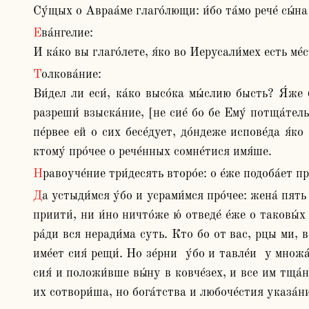
Су́щых о Авраа́ме глаго́лющи: и́бо та́мо рече́ сы́на
Ева́нгелие:

И ка́ко вы глаго́лете, я́ко во Иерусали́мех есть ме́
Толкова́ние:

Ви́дел ли еси́, ка́ко высо́ка мы́слию бысть? Я́же 
разреши́ взыска́ние, [не сие́ бо бе Ему́ потща́тел
пе́рвее ей о сих бесе́дует, до́ндеже испове́да я́к
ктому́ про́чее о рече́нных сомне́тися имя́ше.
Нравоуче́ние три́десять второ́е: о е́же подоба́ет 
Да устыди́мся у́бо и усрами́мся про́чее: жена́ пять муже́й име́вшая и самаряны́ни су́щи, толи́ко о догма́тех твори́т тща́ние и ни вре́мя дни, ни е́же на и́но что 
приити́, ни и́но ничто́же ю́ отведе́ е́же о таковы́
ра́ди вся неради́ма суть. Кто бо от вас, рцы ми, в
име́ет сия́ рещи́. Но зе́рни  у́бо и тавле́и  у мно
сия́ и положи́вше вы́ну в ковче́зех, и все им тща́
их сотвори́ша, но бога́тства и любоче́стия указа́н