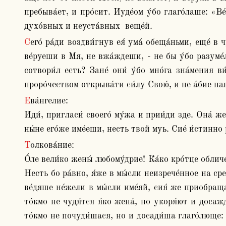
пребыва́ет, и про́сит. Иуде́ом у́бо глаго́лаше: «В
духо́вных и неуста́вных  веще́й.
Сего́ ра́ди воздви́гнув ея́ ума́ обеща́ньми, еще́ в чу́вственых пребыва́ет глаго́лех, за е́же не у́ мощи́ вмести́ти духо́вных опа́ство. А́ще бо рекл бы: я́ко а́ще 
ве́руеши в Мя, не вжа́ждеши, - не бы у́бо разуме́ла
сотвори́л есть? Зане́ они́ у́бо мно́га зна́мения в
проро́чеством открыва́ти си́лу Свою́, и не а́бие на
Ева́нгелие:

Иди́, пригласи́ своего́ му́жа и прии́ди зде. Она́ же 
ны́не его́же име́еши, несть твой муь. Сие́ и́стинно ре
Толкова́ние:

О́ле вели́ко жены́ любому́дрие! Ка́ко кро́тце обличе
Несть бо ра́вно, я́же в мы́сли неизрече́нное на ср
ве́дяше не́жели в мы́сли име́яй, сия́ же приобраща
то́кмо не чудя́тся я́ко жена́, но укоря́ют и досажд
то́кмо не почуди́шася, но и досади́ша глаго́люще: «