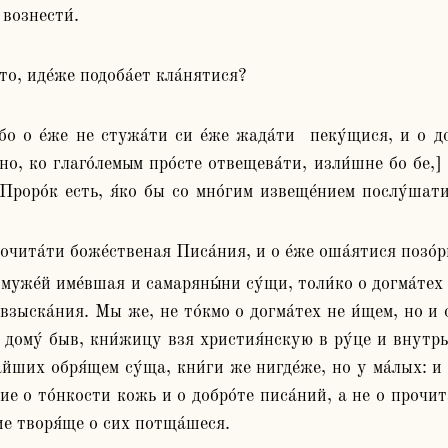
 вознести́. 
сто, иде́же подоба́ет кла́нятися?
бо о е́же не стужа́ти си е́же жада́ти  пеку́щися, и о до
ьно, ко глаго́лемым про́сте отвещева́ти, изли́шне бо бе,] 
о Проро́к есть, я́ко бы со мно́гим извеще́нием послу́шати
прочита́ти боже́ственая Писа́ния, и о е́же оша́ятися позо́
х взыска́ния. Мы же, не то́кмо о догма́тех не и́щем, но и о
 дому́ быв, кни́жицу взя христия́нскую в ру́це и внутрь 
жа́йших обря́щем су́ща, кни́ги же нигде́же, но у ма́лых: 
ние о то́нкости кожь и о добро́те писа́ний, а не о прочита
ие творя́ще о сих потща́шеся.