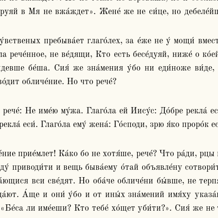
е́руяй в Мя не вжа́ждет». Жене́ же не си́це, но дебеле́йш
 рече́нное, не ве́дящи, Кто есть бесе́дуяй, ниже́ о ко́ей 
и́девше бе́ша. Сия́ же зна́мения у́бо ни еди́ноже ви́де, г
во́дит обличе́ние. Но что рече́?
рече́: Не име́ю му́жа. Глаго́ла ей Иису́с: До́бре рекла́ ес
кла́ еси́. Глаго́ла ему́ жена́: Го́споди, зрю я́ко проро́к е
́ние прие́млет! Ка́ко бо не хотя́ше, рече́? Что ра́ди, рцы 
еду́ приводи́ти и вещь быва́ему о́тай объявле́ну сотвори́т
́ющися вси све́дят. Но оба́че обличе́ни бы́вше, не терпя
а́ют. А́ще и они́ у́бо и от ины́х зна́мений имя́ху указа́
Бе́са ли име́еши? Кто тебе́ хо́щет уби́ти?». Сия́ же не т