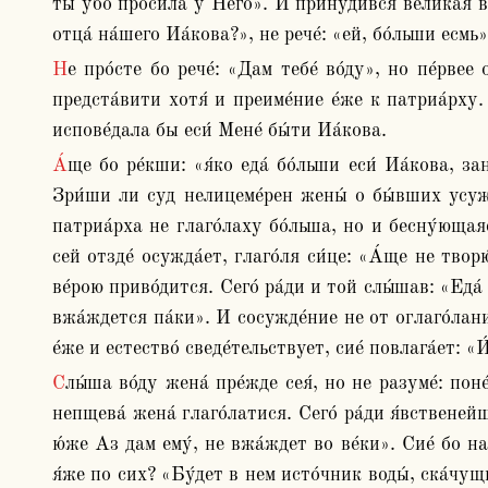
ты у́бо проси́ла у Него́». И принуди́вся вели́кая в
отца́ на́шего Иа́кова?», не рече́: «ей, бо́льши есмь»
Не про́сте бо рече́: «Дам тебе́ во́ду», но пе́рвее отъе́м е́же Иа́кова, тогда́ взима́ет Себе́, от естества́ дае́мых посре́дство лиц, ели́ко и разли́чное дае́мых; 
предста́вити хотя́ и преиме́ние е́же к патриа́рху. 
испове́дала бы еси́ Мене́ бы́ти Иа́кова.
А́ще бо ре́кши: «я́ко еда́ бо́льши еси́ Иа́кова, зане́ обеща́еши лу́чшую во́ду дая́ти». А́ще прии́меши о́ну во́ду, вся́чески испове́даеши бо́льша бы́ти Мене́. 
Зри́ши ли суд нелицеме́рен жены́ о бы́вших усужа́
патриа́рха не глаго́лаху бо́льша, но и бесну́ющаяс
сей отзде́ осужда́ет, глаго́ля си́це: «А́ще не твор
ве́рою приво́дится. Сего́ ра́ди и той слы́шав: «Еда́ б
вжа́ждется па́ки». И сосужде́ние не от оглаго́лания,
е́же и естество́ сведе́тельствует, сие́ повлага́ет: «
Слы́ша во́ду жена́ пре́жде сея́, но не разуме́: поне́же бо и вода́ жи́ва, при́сно теку́щая же, вы́ну истека́юща исто́чником глаго́лется неразсека́емым - и сию́ 
непщева́ жена́ глаго́латися. Сего́ ра́ди я́вственейш
ю́же Аз дам ему́, не вжа́ждет во ве́ки». Сие́ бо на
я́же по сих? «Бу́дет в нем исто́чник воды́, ска́чущ