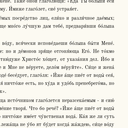
ене́. Та́же о́ной глаго́лющи: «Еда́ Ты бо́льши еси́ 
му. И́миже глаго́лет, сие́ устрая́ет. 
а́ще мно́го лу́чшую дам тебе́, предвари́вши бо́льша 
: но и де́монов зря́ще отгоня́юща Его́. Не то́кмо 
тню́дуже Христо́с хо́щет, от указа́ния дел. И́бо и 
 и Мне не ве́руете, дело́м ве́руйте». Си́це и жена́ 
́ бесе́дует, глаго́ля: «И́же а́ще пие́т от воды́ сея́, 
́ ничто́же есть, но ху́да и удо́бь пренебрего́ма, но 
к».
́ние творя́. Что бо рече́? «И́же а́ще пие́т от воды́ 
 ничто́же име́ет чу́вственая вода́. Ка́я же ли суть 
жа́ща не у́бо ят бу́дет когда́ жа́ждею, си́це во́ду 