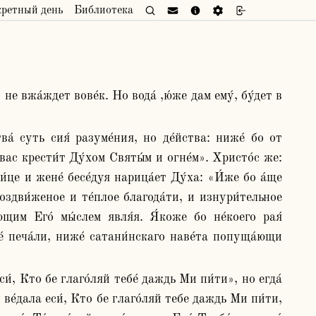
кретный день
Библиотека
ас крести́т Ду́хом Святы́м и огне́м». Христо́с же: 
и́це и жене́ бесе́дуя нарица́ет Ду́ха: «И́же бо а́ще 
воздви́женое и те́плое благода́ти, и изнури́тельное 
щим Его́ мы́слем явля́я. Я́коже бо не́коего рая́ 
́ печа́ли, ниже́ сатани́нскаго наве́та попуща́ющи 
 ве́дала еси́, Кто бе глаго́ляй тебе даждь Ми пи́ти, 