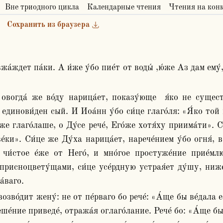
Вне триодного цикла
Календарные чтения
Чтения на кон
Сохранить из браузера
единови́ден сый. И Иоа́нн у́бо си́це глаго́ля: «Я́ко той в
же глаго́лаше, о Ду́се рече́, Его́же хотя́ху приима́ти». С
е́ки». Си́це же Ду́ха нарица́ет, нарече́нием у́бо огня́, 
 чи́стое е́же от Него́, и мно́гое простуже́ние прие́млю
рисноцвету́щами, си́це усе́рдную устрая́ет ду́шу, ниже
́ваго.
ше́ние приведе́, отража́я оглаго́лание. Рече́ бо: «А́ще бы