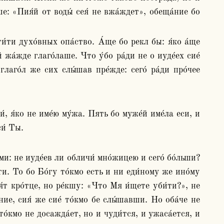
е: «Пия́й от воды́ сея́ не вжа́ждет», обеща́ние бо 
жа́жде глаго́лаше. Что у́бо ра́ди не о иуде́ех сие́ 
лаго́л же сих слы́шав пре́жде: сего́ ра́ди про́чее 
и́, я́ко не име́ю му́жа. Пять бо муже́й име́ла еси, и 
си́ Ты.
ми: не иуде́ев ли обличи́ мно́жицею и сего́ бо́льши? 
и. То бо Бо́гу то́кмо есть и ни еди́ному же ино́му 
́т кро́тце, но ре́кшу: «Что Мя и́щете уби́ти?», не 
ние, сия́ же сие́ то́кмо бе слы́шавши. Но оба́че не 
о́кмо не досажда́ет, но и чуди́тся, и ужаса́ется, и 