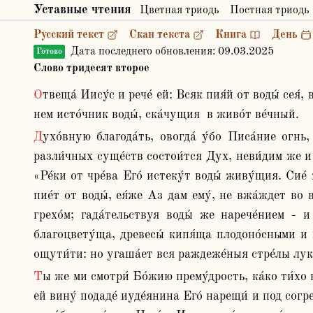
Уставные чтения
Цветная триодь
Постная триодь
Русский текст
Скан текста
Книга
День
Дата последнего обновления:
09.03.2025
Готово
Слово тридесят второе
Отвеща́ Иису́с и рече́ ей: Всяк пия́й от воды́ сея́, вжа́ждет па́ки. А и́же у́бо пие́т от воды́ ,ю́же Аз дам ему́, не вжа́ждет вове́к. Но вода́ ,ю́же дам ему́, бу́дет в 
нем исто́чник воды́, ска́чущия  в живо́т ве́чный.
Духо́вную благода́ть, овогда́ у́бо Писа́ние огнь, овогда́ же во́ду нарица́ет, показу́юще  я́ко не существа́ суть сия́ разуме́ния, но де́йства: ниже́ бо от 
разли́чных суще́ств состои́тся Дух, неви́дим же и 
«Ре́ки от чре́ва Его́ истеку́т воды́ живу́щия. Сие́ 
пие́т от воды́, ея́же Аз дам ему́, не вжа́ждет во в
грехо́м; гада́тельствуя воды́ же нарече́нием - и
благоцвету́ща, древесы́ кипя́ща плодоно́сными и п
ощути́ти: но угаша́ет вся раждеже́ныя стре́лы лука
Ты же ми смотри́ Бо́жию прему́дрость, ка́ко ти́хо возво́дит жену́: не от пе́рваго бо рече́: «А́ще бы ве́дала еси́, Кто бе глаго́ляй тебе́ даждь Ми пи́ти», но егда́ 
ей вину́ подаде́ иуде́янина Его́ нарещи́ и под согре