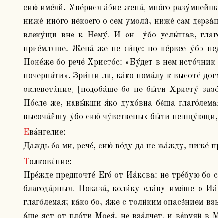
сию́ име́яй. Уве́рися а́бие жена́, мно́го разу́мне
ниже́ ино́го не́коего о сем умоли́, ниже́ сам дерза
влеку́щи вне к Нему́. И он  у́бо услы́шав, глаго́
прие́мляше. Жена́ же не си́це: но пе́рвее у́бо не
Поне́же бо рече́ Христо́с: «Бу́дет в нем исто́чник 
почерпа́ти». Зри́ши ли, ка́ко пома́лу к высоте́ догм
оклевета́ние, [подоба́ше бо не бы́ти Христу́ зазо
По́сле же, навы́кши я́ко духо́вна бе́ша глаго́лемая
высоча́йшу у́бо сию́ чу́вственых бы́ти непщу́ющи, 
Ева́нгелие:

Даждь бо ми, рече́, сию́ во́ду да не жа́жду, ниже́ п
Толкова́ние:

Пре́жде предпочте́ Его́ от Иа́кова: не тре́бую бо се
благода́рныя. Показа́, коли́ку сла́ву имя́ше о Иа́
глаго́лемая; ка́ко бо, я́же с толи́ким опасе́нием вз
а́ще яст от пло́ти Моея́, не вза́лчет, и ве́руяй в