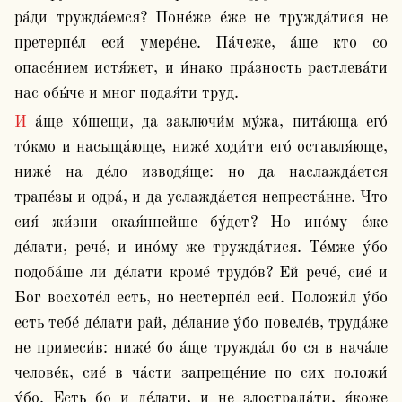
ра́ди тружда́емся? Поне́же е́же не тружда́тися не 
претерпе́л еси́ умере́не. Па́чеже, а́ще кто со 
опасе́нием истя́жет, и и́нако пра́зность растлева́ти 
нас обы́че и мног подая́ти труд.
И а́ще хо́щещи, да заключи́м му́жа, пита́юща его́ 
то́кмо и насыща́юще, ниже́ ходи́ти его́ оставля́юще, 
ниже́ на де́ло изводя́ще: но да наслажда́ется 
трапе́зы и одра́, и да услажда́ется непреста́нне. Что 
сия́ жи́зни окая́ннейше бу́дет? Но ино́му е́же 
де́лати, рече́, и ино́му же тружда́тися. Те́мже у́бо 
подоба́ше ли де́лати кроме́ трудо́в? Ей рече́, сие́ и 
Бог восхоте́л есть, но нестерпе́л еси́. Положи́л у́бо 
есть тебе́ де́лати рай, де́лание у́бо повеле́в, труда́же 
не примеси́в: ниже́ бо а́ще тружда́л бо ся в нача́ле 
челове́к, сие́ в ча́сти запреще́ние по сих положи́ 
у́бо. Есть бо и де́лати, и не злострада́ти, я́коже 