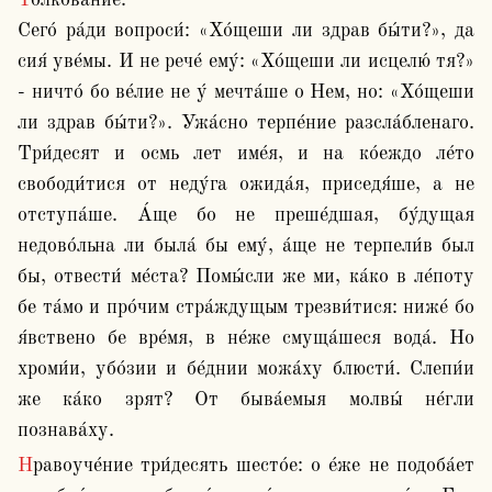
Толкова́ние:

Сего́ ра́ди вопроси́: «Хо́щеши ли здрав бы́ти?», да 
сия́ уве́мы. И не рече́ ему́: «Хо́щеши ли исцелю́ тя?» 
- ничто́ бо ве́лие не у́ мечта́ше о Нем, но: «Хо́щеши 
ли здрав бы́ти?». Ужа́сно терпе́ние разсла́бленаго. 
Три́десят и осмь лет име́я, и на ко́еждо ле́то 
свободи́тися от неду́га ожида́я, приседя́ше, а не 
отступа́ше. А́ще бо не преше́дшая, бу́дущая 
недово́льна ли была́ бы ему́, а́ще не терпели́в был 
бы, отвести́ ме́ста? Помы́сли же ми, ка́ко в ле́поту 
бе та́мо и про́чим стра́ждущым трезви́тися: ниже́ бо 
я́вствено бе вре́мя, в не́же смуща́шеся вода́. Но 
хроми́и, убо́зии и бе́днии можа́ху блюсти́. Слепи́и 
же ка́ко зрят? От быва́емыя молвы́ не́гли 
познава́ху.
Нравоуче́ние три́десять шесто́е: о е́же не подоба́ет 