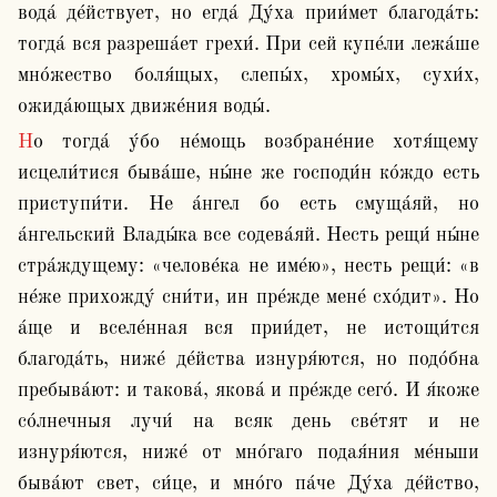
вода́ де́йствует, но егда́ Ду́ха прии́мет благода́ть: 
тогда́ вся разреша́ет грехи́. При сей купе́ли лежа́ше 
мно́жество боля́щых, слепы́х, хромы́х, сухи́х, 
ожида́ющых движе́ния воды́.
Но тогда́ у́бо не́мощь возбране́ние хотя́щему 
исцели́тися быва́ше, ны́не же господи́н ко́ждо есть 
приступи́ти. Не а́нгел бо есть смуща́яй, но 
а́нгельский Влады́ка все содева́яй. Несть рещи́ ны́не 
стра́ждущему: «челове́ка не име́ю», несть рещи́: «в 
не́же прихожду́ сни́ти, ин пре́жде мене́ схо́дит». Но 
а́ще и вселе́нная вся прии́дет, не истощи́тся 
благода́ть, ниже́ де́йства изнуря́ются, но подо́бна 
пребыва́ют: и такова́, якова́ и пре́жде сего́. И я́коже 
со́лнечныя лучи́ на всяк день све́тят и не 
изнуря́ются, ниже́ от мно́гаго подая́ния ме́ньши 
быва́ют свет, си́це, и мно́го па́че Ду́ха де́йство, 