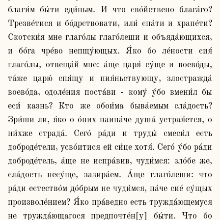
благи́м бы́ти еди́ным. И что сво́йствено блага́го? 
Трезве́тися и бо́дрствовати, или́ спа́ти и храпе́ти? 
Скотски́я мне глаго́лы глаго́леши и объяда́ющихся, 
и бо́га чре́во непщу́ющых. Я́ко бо ле́ности сия́ 
глаго́лы, отвеща́й мне: а́ще царя́ су́ще и воево́ды, 
та́же царю́ спя́щу и пия́ньствующу, злостражда́ 
воево́да, одоле́ния поста́ви - кому́ у́бо вмени́л бы 
еси́ казнь? Кто же обои́ма быва́емым сла́дость? 
Зри́ши ли, я́ко о о́них наипа́че душа́ устрая́ется, о 
ни́хже страда́. Сего́ ра́ди и труды́ смеси́л есть 
доброде́тели, усво́итися ей си́це хотя́. Сего́ у́бо ра́ди 
доброде́тель, а́ще не испра́вив, чуди́мся: зло́бе же, 
сла́дость несу́ще, зазира́ем. А́ще глаго́леши: что 
ра́ди естество́м до́брым не чуди́мся, па́че сие́ су́щых 
произволе́нием? Я́ко пра́ведно есть тружда́ющемуся 
не тружда́ющагося предпочте́н[у] бы́ти. Что бо 