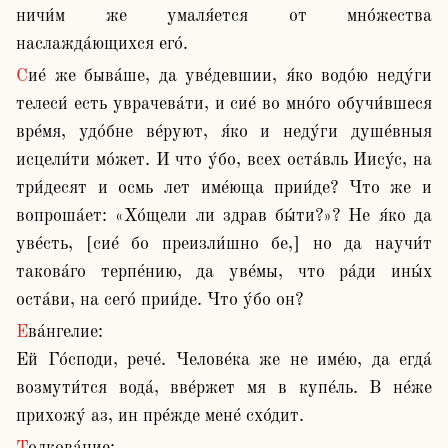
ничи́м же умаля́ется от мно́жества 
наслажда́ющихся его́.
Сие́ же быва́ше, да уве́девшии, я́ко водо́ю неду́ги 
телеси́ есть уврачева́ти, и сие́ во мно́го обучи́вшеся 
вре́мя, удо́бне ве́руют, я́ко и неду́ги душе́вныя 
исцели́ти мо́жет. И что у́бо, всех оста́вль Иису́с, на 
три́десят и осмь лет име́юща прии́де? Что же и 
вопроша́ет: «Хо́щели ли здрав бы́ти?»? Не я́ко да 
уве́сть, [сие́ бо преизли́шно бе,] но да научи́т 
такова́го терпе́нию, да уве́мы, что ра́ди ины́х 
оста́ви, на сего́ прии́де. Что у́бо он?
Ева́нгелие:

Ей Го́споди, рече́. Челове́ка же не име́ю, да егда́ 
возмути́тся вода́, вве́ржет мя в купе́ль. В не́же 
прихожу́ аз, ин пре́жде мене́ схо́дит.