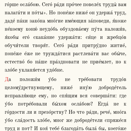
го́рше осла́бою. Сего́ ра́ди про́чее повеле́х труды́ вам 
налага́ти и по́ты». Но поне́же ниже́ он удержа́ труд, 
даде́ па́ки зако́на мно́гие име́ющия за́поведи, я́коже 
не́коему коню́ неудо́бь обуздова́ему пу́та наложи́в, 
я́кобы его́ скака́ние удержа́ти: си́це и жребцо́в 
обучи́тели творя́т. Сего́ ра́ди притру́дно житие́, 
поне́же е́же не тружда́тися растлева́ти вас обы́че, 
естество́ бо на́ше пра́здновати не прие́млет, но к 
зло́бе укланя́ется удо́бне.
Да положи́м у́бо не тре́бовати трудо́в 
целому́дрствующему, ниже́ ину́ю доброде́тель 
исправля́юще ему, но спя́щим вся соверша́ти: где 
у́бо потре́бовали бы́хом осла́бою? Егда́ не к 
го́рдости ли и презо́рству? Но что ра́ди, рече́, мно́га 
у́бо сла́дость зло́бе, мног же доброде́тели спряже́ся 
труд и пот? И коя́ тебе́ благода́ть была́ бы, коего́же 