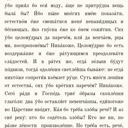
у́бо прия́л бо еси́ мзду, а́ще не притру́дна вещь 
была́ бы? И́бо ны́не мно́гих име́ю показа́ти, 
естество́м е́же смеша́тися жене́ ненави́дящых и 
бе́гающых, я́ко гну́сна е́же ко о́нем сожи́тия. Сих 
у́бо целому́дрых да нарече́м, или́ да венча́ем, рцы 
ми, воспропове́мы? Ника́коже, Целому́дрие бо есть 
воздержа́ние и е́же ра́тующимся преодолева́ти 
сла́достей. И в ра́тех же, егда́ зе́льни бу́дут 
по́двизи, тогда́ одоле́ния светле́йша быва́ют: не егда́ 
никто́же сопроти́в взе́млет ру́це. Суть мно́ги лени́ви 
от естества́, сих у́бо кро́тких нарече́м? Ника́коже. 
Сего́ ра́ди и Госпо́дь трие́ о́бразы скопле́ния 
глаго́ля: два у́бо оставля́ет невенча́нны, еди́ногоже 
во Ца́рствие вво́дит. Ка́я бо тре́ба зло́бы рече́? И аз 
сие́ реку́: кто бо соде́тель зло́бы? Кто же ин, но 
ра́зве ле́ности  произволе́ние. Но тре́ба есть, рече́, 