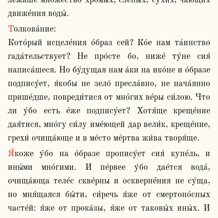
лежа́ше мно́жество хромы́х, слепы́х, сухи́х, ча́ющих 
движе́ния воды́.
Толкова́ние:

Кото́рый исцеле́ния о́браз сей? Ко́е нам та́инство 
гада́тельствует? Не про́сте бо, ниже́ ту́не сия́ 
написа́шеся. Но бу́дущая нам а́ки на ико́не и о́бразе 
подпису́ет, я́кобы не зело́ пресла́вно, не нача́янно 
прише́дше, повреди́тися от мно́гих ве́ры си́лою. Что 
ли у́бо есть е́же подпису́ет? Хотя́ще креще́ние 
дая́тися, мно́гу си́лу име́ющей дар вели́к, креще́ние, 
грехи́ очища́юще и в ме́сто ме́ртва жи́ва творя́ще.
Я́коже у́бо на о́бразе пропису́ет сия́ купе́ль, и 
ины́ми мно́гими. И пе́рвее у́бо дае́тся вода́, 
очища́юща теле́с скве́рны и оскверне́ния не су́ща, 
но мня́щаяся бы́ти, си́речь я́же от смертоно́сных 
часте́й: я́же от прока́зы, я́же от таковы́х ины́х. И 