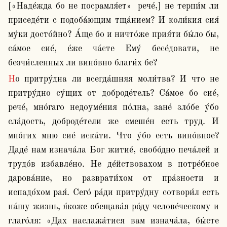
[«Наде́жда бо не посрамля́ет»  рече́,] не терпи́м ли 
приседе́ти с подоба́ющим тща́нием? И коли́кия сия́ 
му́ки досто́йно? А́ще бо и ничто́же прия́ти бы́ло бы, 
са́мое сие́, е́же ча́сте Ему́ бесе́довати, не 
безчи́сленных ли вино́вно благи́х бе?
Но притру́дна ли всегда́шняя моли́тва? И что не 
притру́дно су́щих от доброде́тель? Са́мое бо сие́, 
рече́, мно́гаго недоуме́ния по́лна, зане́ зло́бе у́бо 
сла́дость, доброде́тели же смеше́н есть труд. И 
мно́гих мню сие́ иска́ти. Что у́бо есть вино́вное? 
Даде́ нам изнача́ла Бог житие́, свобо́дно печа́лей и 
трудо́в избавле́но. Не де́йствовахом в потре́бное 
дарова́ние, но разврати́хом от пра́зности и 
испадо́хом рая́. Сего́ ра́ди притру́дну сотвори́л есть 
на́шу жизнь, я́коже обещава́я ро́ду челове́ческому и 
глаго́ля: «Дах наслажа́тися вам изнача́ла, бы́сте 