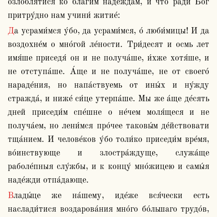
озлобля́тися ко благи́м наде́ждам, и что ра́ди Бог 
притру́дно нам учини́ житие́:
Да усрами́мся у́бо, да усрами́мся, о́ люби́мицы! И да 
воздохне́м о мно́гой ле́ности. Три́десят и осмь лет 
имя́ше приседя́ он и не получа́ше, и́хже хотя́ше, и 
не отступа́ше. А́ще и не получа́ше, не от своего́ 
нараде́ния, но напа́ствуемь от ины́х и ну́жду 
стражда́, и ниже́ си́це утерпа́ше. Мы же а́ще де́сять 
дней приседи́м спе́шне о не́чем моля́щеся и не 
получа́ем, но лени́мся про́чее таковы́м де́йствовати 
тща́нием. И челове́ков у́бо толи́ко приседи́м вре́мя, 
во́инствующе и злостра́ждуще, служа́ще 
раболе́пныя слу́жбы, и к концу́ мно́жицею и самы́я 
наде́жди отпа́дающе.
Влады́це же на́шему, иде́же вся́чески есть 
наслади́тися воздарова́ния мно́го бо́льшаго трудо́в, 