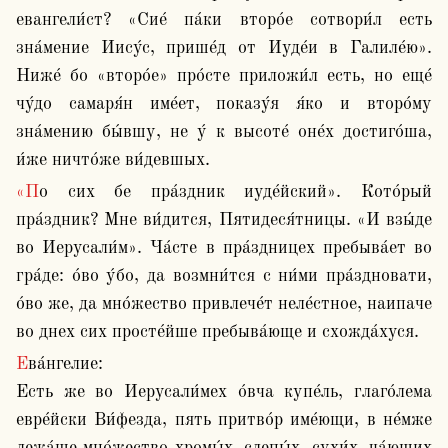
евангели́ст? «Сие́ па́ки второ́е сотвори́л есть 
зна́мение Иису́с, прише́д от Иуде́и в Галиле́ю». 
Ниже́ бо «второ́е» про́сте приложи́л есть, но еще́ 
чу́до самаря́н име́ет, показу́я я́ко и второ́му 
зна́мению бы́вшу, не у́ к высоте́ оне́х достиго́ша, 
и́же ничто́же ви́девшых.
«По сих бе пра́здник иуде́йский». Кото́рый 
пра́здник? Мне ви́дится, Пятидеся́тницы. «И взы́де 
во Иерусали́м». Ча́сте в пра́здницех пребыва́ет во 
гра́де: о́во у́бо, да возмни́тся с ни́ми пра́здновати, 
о́во же, да мно́жество привлече́т неле́стное, наипаче  
во днех сих просте́йше пребыва́юще и схожда́хуся.
Ева́нгелие:

Есть же во Иерусали́мех о́вча купе́ль, глаго́лема 
евре́йски Ви́фезда, пять притво́р име́ющи, в не́мже 