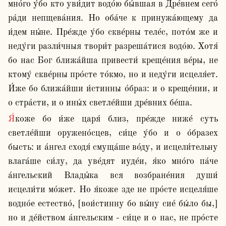
мно́го у́бо кто уви́дит водо́ю бы́вшая в Дре́внем сего́ 
ра́ди непщева́ния. Но оба́че к принужа́ющему да 
и́дем ны́не. Пре́жде у́бо скве́рны теле́с, пото́м же и 
неду́ги разли́чныя твори́т разреша́тися водо́ю. Хотя́ 
бо нас Бог ближа́йша привести́ креще́ния ве́ры, не 
ктому́ скве́рны про́сте то́кмо, но и неду́ги исцеля́ет. 
И́же бо ближа́йши и́стинны о́браз: и о креще́нии, и 
о стра́сти, и о ины́х светле́йши дре́вних бе́ша.
Я́коже бо и́же царя́ близ, пре́жде ниже́ суть 
светле́йши оружено́сцев, си́це у́бо и о о́бразех 
бысть: и а́нгел сходя́ смуща́ше во́ду, и исцели́тельну 
влага́ше си́лу, да уве́дят иуде́и, я́ко мно́го па́че 
а́нгельский Влады́ка вся возбране́ния души́ 
исцели́ти мо́жет. Но я́коже зде не про́сте исцеля́ше 
водно́е естество́, [вои́стинну бо вы́ну сие́ бы́ло бы,] 
но и де́йством а́нгельским - си́це и о нас, не про́сте 