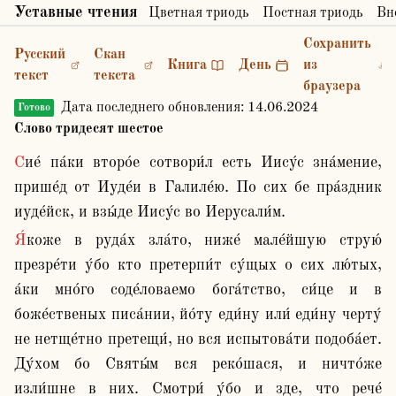
Уставные чтения
Цветная триодь
Постная триодь
Вн
Сохранить
Русский
Скан
Книга
День
из
текст
текста
браузера
Дата последнего обновления:
14.06.2024
Готово
Слово тридесят шестое
Сие́ па́ки второ́е сотвори́л есть Иису́с зна́мение, 
прише́д от Иуде́и в Галиле́ю. По сих бе пра́здник 
иуде́йск, и взы́де Иису́с во Иерусали́м.
Я́коже в руда́х зла́то, ниже́ мале́йшую струю́ 
презре́ти у́бо кто претерпи́т су́щых о сих лю́тых, 
а́ки мно́го соде́ловаемо бога́тство, си́це и в 
боже́ственых писа́нии, йо́ту еди́ну или́ еди́ну черту́ 
не нетще́тно претещи́, но вся испытова́ти подоба́ет. 
Ду́хом бо Святы́м вся реко́шася, и ничто́же 
изли́шне в них. Смотри́ у́бо и зде, что рече́ 