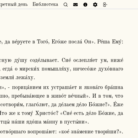
кретный день
Библиотека
 егда́ о мирски́х помышля́ху, ничесо́же духо́внаго 
земли́ лежа́ху. 
шно, пребыва́ющее в живо́т ве́чный». И в том, что 
твори́м, глаго́лют, да де́лаем де́ло Бо́жие?». Е́же 
Что же к тому́ Христо́с? «Сие́ есть де́ло Бо́жие, да 
 Отцы́ на́ши ядо́ша ма́нну в пусты́ни».