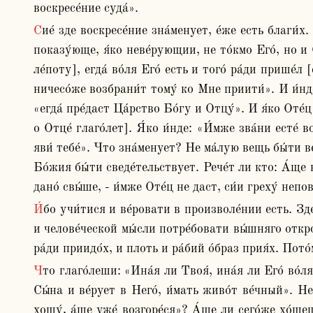
воскресе́ние суда́».
Сие́ зде воскресе́ние зна́менует, е́же есть благи́х. Что у́бо зна́менуют си́и словеса́: «Все ели́ко даст мне Оте́ц, ко Мне прии́дет»? Сих облича́ет неве́рствие, 
показу́юще, я́ко неве́рующии, не то́кмо Его́, но и О
ле́поту], егда́ во́ля Его́ есть и того́ ра́ди прише́л
ничесо́же возбрани́т тому́ ко Мне приити́». И и́нде
«егда́ пре́даст Ца́рство Бо́гу и Отцу́». И я́ко Оте́ц
о Отце́ глаго́лет]. Я́ко и́нде: «И́мже зва́ни есте́ 
яви́ тебе́». Что зна́менует? Не ма́лую вещь бы́ти 
Бо́жия бы́ти сведе́тельствует. Рече́т ли кто: А́ще в
дано́ свы́ше, - и́мже Оте́ц не даст, си́и греху́ неп
И́бо учи́тися и ве́ровати в произволе́нии есть. Зде у́бо ничесо́же зна́менуют си́и словеса́ е́же «даст ми Оте́ц», ра́зве не ма́лую не́которую вещь бы́ти и ве́ру, 
и челове́ческой мы́сли потре́бовати вы́шняго откров
ра́ди приидо́х, и плоть и ра́бий о́браз прия́х. Пото
Что глаго́леши: «Ина́я ли Твоя́, ина́я ли Его́ во́ля есть?». Сего́ ра́ди да никто́же сие́ мнит, приложи́: «Сия́ же есть во́ля посла́вшаго Мя, да всяк, и́же ви́дит 
Сы́на и ве́рует в Него́, и́мать живо́т ве́чный». Н
хощу́, а́ще уже́ возгоре́ся»? А́ще ли сего́же хо́щеш