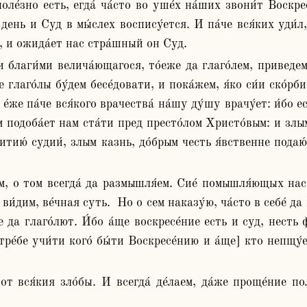
день и Суд в мы́слех воспису́ется. И па́че вся́ких уди́л, 
ь, и ожида́ет нас стра́шный он Суд.
 глаго́лы бу́дем бесе́довати, и пока́жем, я́ко си́и ско́рби
, е́же па́че вся́кого врачества́ на́шу ду́шу врачу́ет: и́бо 
м подоба́ет нам ста́ти пред престо́лом Христо́вым: и злым
итию́ судии́, злым казнь, до́брым честь я́вственне подаю́т
́дим, ве́чная суть.  Но о сем наказу́ю, ча́сто в себе́ да г
 да глаго́лют. И́бо а́ще воскресе́ние есть и суд, несть ф
тре́бе учи́ти кого́ бы́ти Воскресе́нию и а́ще] кто непщу́