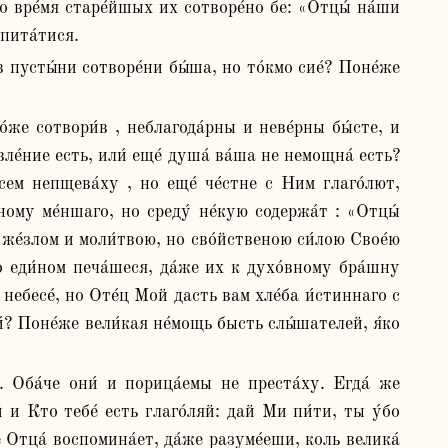
во вре́мя старе́йшых их сотворе́но бе: «Отцы́ на́ши 
пита́тися. 
́ние есть, или́ еще́ душа́ ва́ша не немощна́ есть?  
ем непщева́ху , но еще́ че́стне с Ним глаго́лют, 
ному ме́ншаго, но среду́ не́кую содержа́т : «Отцы́ 
 же́злом и моли́твою, но сво́йственою си́лою Свое́ю 
о еди́ном печа́шеся, да́же их к духо́вному бра́шну 
ебесе́, но Оте́ц Мой дасть вам хле́ба и́стиннаго с 
и́? Поне́же вели́кая не́мощь бысть слы́шателей, я́ко 
й и Кто тебе́ есть глаго́ляй: дай Ми пи́ти, ты у́бо 
 Отца́ воспомина́ет, да́же разуме́еши, коль велика́ 