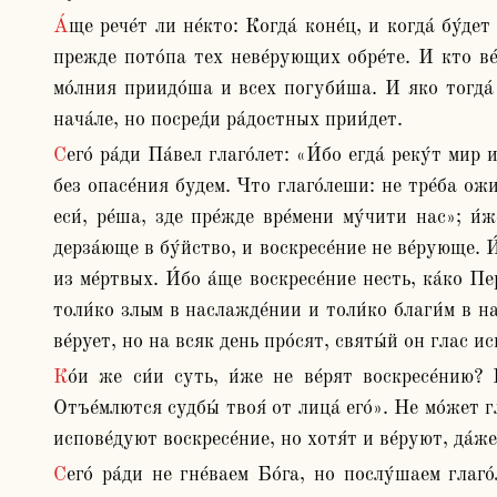
А́ще рече́т ли не́кто: Когда́ коне́ц, и когда́ бу́дет воскресе́ние? Се я́ко мно́га времена́ преидо́ша, и ничесо́же такова́го прилучи́ся. Ве́руйте, я́ко бу́дет. И́бо 
прежде пото́па тех неве́рующих обре́те. И кто ве́р
мо́лния приидо́ша и всех погуби́ша. И яко тогда́ 
нача́ле, но посред́и ра́достных прии́дет.
Сего́ ра́ди Па́вел глаго́лет: «И́бо егда́ реку́т мир и утвержде́ние, тогда́ внеза́пу нападе́т на них всегуби́тельство». Сего́ ра́ди да бои́мся всегда́ и никогда́же 
без опасе́ния будем. Что глаго́леши: не тре́ба ожи
еси́, ре́ша, зде пре́жде вре́мени му́чити нас»; и
дерза́юще в бу́йство, и воскресе́ние не ве́рующе. И
из ме́ртвых. И́бо а́ще воскресе́ние несть, ка́ко П
толи́ко злым в наслажде́нии и толи́ко благи́м в на
ве́рует, но на всяк день про́сят, святы́й он глас 
Ко́и же си́и суть, и́же не ве́рят воскресе́нию? И́же в житии́ нечести́вом пребыва́ют, я́ко проро́к глаго́лет: «Оскверня́ются пути́ его́ на вся́ко вре́мя. 
Отъе́млются судбы́ твоя́ от лица́ его́». Не мо́жет гл
испове́дуют воскресе́ние, но хотя́т и ве́руют, да́ж
Сего́ ра́ди не гне́ваем Бо́га, но послу́шаем глаго́лющаго: «Бо́йтеся могу́щаго ду́шу и те́ло воврещи́ в гее́нну». Да стра́ха ра́ди у́нее, и от сицева́го зла 