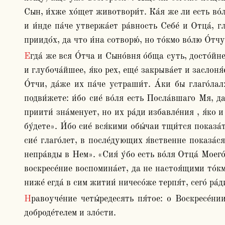
Сын, и́хже хо́щет животвори́т. Ка́я же ли есть во́л
и и́нде па́че утвержа́ет ра́вность Себе́ и Отца́, г
приидо́х, да что и́на сотворю́, но то́кмо во́лю О́тчу
Егда́ же вся О́тча и Сыно́вня о́бща суть, досто́йне глаго́лет: «Не [да] творю́ во́лю Мою́». Зде у́бо не си́це глаго́лет, но при концы́ полага́ет: и́бо высоча́йшее 
и глубоча́йшее, я́ко рех, еще́ закрыва́ет и заслоня́ет
О́тчи, да́же их па́че устраши́т. А́ки бы глаго́лал
подви́жете: и́бо сие́ во́ля есть Посла́вшаго Мя, д
приити́ зна́менует, но их ра́ди избавле́ния , я́ко и
бу́дете». И́бо сие́ вся́кими обы́чаи тщи́тся показа́
сие́ глаго́лет, в после́дующих я́вственне показа́ся
непра́вды в Нем». «Сия́ у́бо есть во́ля Отца́ Моего́
воскресе́ние воспомина́ет, да не настоя́щими то́кмо
ниже́ егда́ в сим житии́ ничесо́же терпя́т, сего́ ра
Нравоуче́ние четы́редесять пя́тое: о Воскресе́нии и о Суде́, и сопроти́в тех кото́рые прят самовла́стие в челове́цех, си́речь, в роже́ние, произволе́ние к 
доброде́телем и зло́сти.