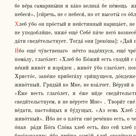
бе ве́ра самаряны́ни и ка́ко велика́ бе не́мощь  жи
небеси́», [си́речь, не с небеси́, но от высоты́ со о́б
Хлеб у́бо он про́стый и неи́стинный нарица́ет, не я́коже в ма́нне ло́жно бе чу́до, но поне́же сень бя́ше, а не и́стинна. И егда́ Моисе́я воспомяну́, Себе́ к нему́ 
не уподобля́ше, ниже́ еще́ Себе́ па́че него́ вознесе
да́ти сведе́тельствует. Тогда́ они [реко́ша]: «Дай 
И́бо еще́ чу́вственаго  не́что наде́яхуся, еще́ чре́во напо́лнити упова́ху. И сего́ ра́ди к нему́ зело́ спе́шно изыдо́ша. Что у́бо Христо́с? Призыва́юще их 
пома́лу, глаго́лет: «Хлеб бо Бо́жий есть сходя́й с н
не́кий живо́т и изря́ден , живо́т у́бо глаго́лет, по
Христо́с, зане́же прибега́ху сри́щущеся, до́ндеже
живо́тный. Гряды́й ко Мне, не вза́лчет. Ве́руяй в 
«Е́же весть глаго́лет, и е́же ви́де сведи́тельс
сведи́тельствуем, и не ве́руете Мне» . Твори́т сие́
ве́дати, настоя́щых и бу́дущых. «Аз есмь Хлеб жи
живо́тный». И́бо не о пло́ти сие́ рече́нно есть, о ч
о́ная  ра́ди Бо́га Сло́ва хлеб есть, я́ко сей хлеб 