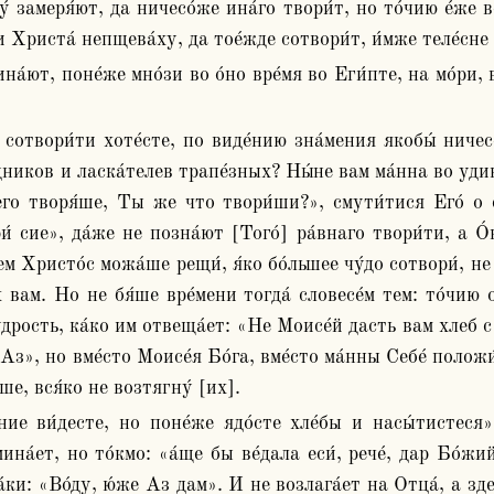
́ замеря́ют, да ничесо́же ина́го твори́т, но то́чию е́же 
 Христа́ непщева́ху, да тое́жде сотвори́т, и́мже теле́сне 
иков и ласка́телев трапе́зных? Ны́не вам ма́нна во удивле
го творя́ше, Ты же что твори́ши?», смути́тися Его́ о с
 сие», да́же не позна́ют [Того́] ра́внаго твори́ти, а О́
м Христо́с можа́ше рещи́, я́ко бо́льшее чу́до сотвори́, не
 вам. Но не бя́ше вре́мени тогда́ словесе́м тем: то́чию 
дрость, ка́ко им отвеща́ет: «Не Моисе́й дасть вам хлеб с н
о Аз», но вме́сто Моисе́я Бо́га, вме́сто ма́нны Себе́ полож
ше, вся́ко не возтягну́ [их].
на́ет, но то́кмо: «а́ще бы ве́дала еси́, рече́, дар Бо́жи
́ки: «Во́ду, ю́же Аз дам». И не возлага́ет на Отца́, а зде