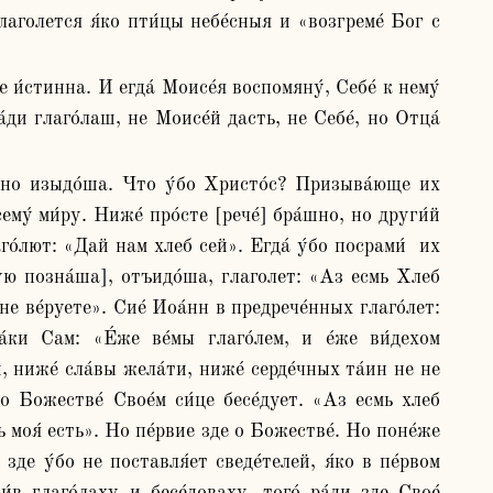
глаголется я́ко пти́цы небе́сныя и «возгреме́ Бог с 
а́ди глаго́лаш, не Моисе́й дасть, не Себе́, но Отца́ 
му́ ми́ру. Ниже́ про́сте [рече́] бра́шно, но други́й 
аго́лют: «Дай нам хлеб сей». Егда́ у́бо посрами́  их 
кую позна́ша], отъидо́ша, глаголет: «Аз есмь Хлеб 
 ве́руете». Сие́ Иоа́нн в предрече́нных глаго́лет: 
́ки Сам: «Е́же ве́мы глаго́лем, и е́же ви́дехом 
 ниже́ сла́вы жела́ти, ниже́ серде́чных та́ин не не 
 Божестве́ Свое́м си́це бесе́дует. «Аз есмь хлеб 
ь моя́ есть». Но пе́рвие зде о Божестве́. Но поне́же 
зде у́бо не поставля́ет сведе́телей, я́ко в пе́рвом 