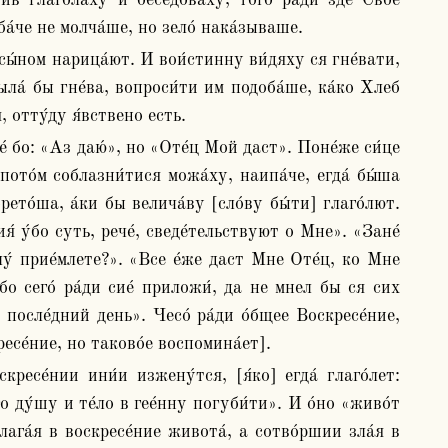
в глаго́лаху и бесе́доваху, того́ ра́ди зде Свое́ 
ба́че не молча́ше, но зело́ нака́зываше. 
 была́ бы гне́ва, вопроси́ти им подоба́ше, ка́ко Хлеб 
, отту́ду я́вствено есть.
ото́м соблазни́тися можа́ху, наипа́че, егда́ бы́ша 
ето́ша, а́ки бы велича́ву [сло́ву бы́ти] глаго́лют. 
я́ у́бо суть, рече́, сведе́тельствуют о Мне». «Зане́ 
лу́ прие́млете?». «Все е́же даст Мне Оте́ц, ко Мне 
о сего́ ра́ди сие́ приложи́, да не мнел бы ся сих 
после́дний день». Чесо́ ра́ди о́бщее Воскресе́ние, 
есе́ние, но таково́е воспомина́ет].
 ду́шу и те́ло в гее́нну погуби́ти». И о́но «живо́т 
лага́я в воскресе́ние живота́, а сотво́ршии зла́я в 