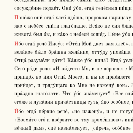
бесе́дованию: и́бо имя́ше самы́й хлеб сведе́тельс
сосужде́ние подае́т. Они́ у́бо, егда́ теле́сныя пи́щ
Поне́же они́ егда́ хлеб ядо́ша, проро́ком нарица́ху и царя́ сотвори́ти хотя́ще, а зде гне́ваются, текто́новым сы́ном нарица́ют. И вои́стинну ви́дяху ся гне́вати, 
я́ко с небе́се сни́ти глаго́лаше. Вся́ко не сия́ бя́ш
живота́ был бы, и ка́ко с небеси́ соше́д. Ны́не у́б
И́бо егда́ рече́ Иису́с: «Оте́ц Мой даст вам хлеб», не реко́ша: «Проси́, да даст», но: «Дай нам хлеб». Не рече́ бо: «Аз даю́», но «Оте́ц Мой даст». Поне́же си́це 
вели́кое бы́ло бра́шна жела́ние, отту́ду упова́ша 
Отца́ разуме́ли да́ти? Ка́яже у́бо вина́? Егда́ усл
Сего́ ра́ди рече: «И ви́десте Мя, и не ве́ровасте Мн
приидо́х во и́мя Отца́ Моего́, и вы не прие́млете 
прии́дет, и гряду́щаго ко Мне не изжену́ вон». Зри
пра́здно глаго́лати. Что у́бо зна́менует? «Все ели
его́же и лука́вии прича́стницы суть, я́ко осо́бное,
И́бо егда́ пе́рвие рече́, «не изжену́», и не погублю́ от него́, а́бие приложи́ Воскресе́ние: поне́же в Воскресе́нии ини́и изжену́тся, [я́ко] егда́ глаго́лет: 
«Возми́те его́ и вве́рзите во тму кроме́шнюю», ини́
ве́чный дам», сие́ назна́менует, [си́речь, осо́бное