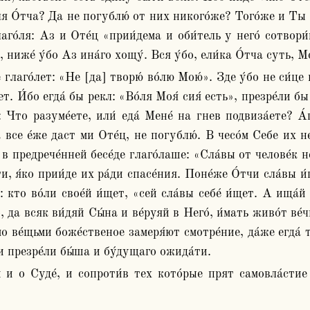
я О́тча? Да не погублю́ от них никого́же? Того́же и Ты хо́
лаго́ля: Аз и Оте́ц «прии́дема и оби́тель у него́ сотвори́
, ниже́ у́бо Аз ина́го хощу́. Вся у́бо, ели́ка О́тча суть, Мо
. И́бо егда́ бы рекл: «Во́ля Моя́ сия́ есть», презре́ли бы о
: Что разуме́ете, или́ еда́ Мене́ на гнев подвиза́ете? А
а все е́же даст ми Оте́ц, не погублю́. В чесо́м Себе их н
 в предрече́нней бесе́де глаго́лаше: «Сла́вы от челове́к н
ти, я́ко прии́де их ра́ди спасе́ния. Поне́же О́тчи сла́вы и́
: кто во́ли свое́й и́щет, «сей сла́вы себе́ и́щет. А ища́й
, да всяк ви́дяй Сы́на и ве́руяй в Него́, и́мать живо́т ве́
 ве́щьми боже́ственое замеря́ют смотре́ние, да́же егда́ те
́ди презре́ли бы́ша и бу́дущаго ожида́ти.