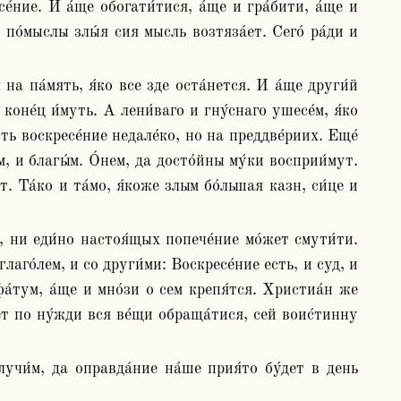
по́мыслы злы́я сия мысль возтяза́ет. Сего́ ра́ди и 
 коне́ц и́муть. А лени́ваго и гну́снаго ушесе́м, я́ко 
есть воскресе́ние недале́ко, но на преддве́риих. Еще́ 
, и благы́м. О́нем, да досто́йны му́ки восприи́мут. 
. Та́ко и та́мо, я́коже злым бо́льшая казн, си́це и 
лаго́лем, и со други́ми: Воскресе́ние есть, и суд, и 
а́тум, а́ще и мно́зи о сем крепя́тся. Христиа́н же 
ет по ну́жди вся ве́щи обраща́тися, сей воис́тинну 