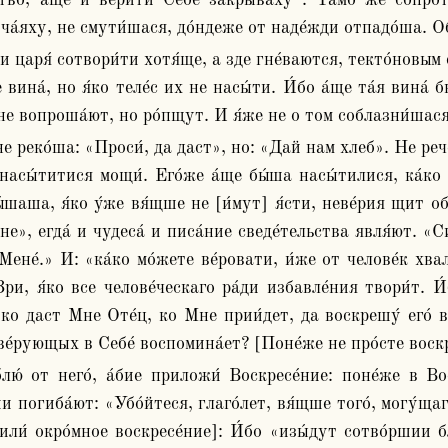
тво, а́ще и ве́рити Себе́ закрыва́ху . Та́мо же сопроти́
и ча́яху, не смути́шася, до́ндеже от наде́жди отпадо́ша. О
е вина́, но я́ко теле́с их не насы́ти. И́бо а́ще та́я вина́
о не вопроша́ют, но ро́пщут. И я́же не о том соблазни́шася
насы́титися мощи́. Его́же а́ще бы́ша насы́тилися, ка́ко п
ы́шаша, я́ко у́же вя́щше не [и́мут] я́сти, неве́рия щит обр
е», егда́ и чудеса́ и писа́ние сведе́тельства явля́ют. «Си
Мене́.» И: «ка́ко мо́жете ве́ровати, и́же от челове́к хва
, я́ко все челове́ческаго ра́ди избавле́ния твори́т. И́б
́ко даст Мне Оте́ц, ко Мне прии́дет, да воскрешу́ его́ в 
 ве́рующых в Себе́ воспомина́ет? [Поне́же не про́сте воскр
и погиба́ют: «Убо́йтеся, глаго́лет, вя́щше того́, могу́щаго
 или́ окро́мное воскресе́ние]: И́бо «изы́дут сотво́ршии б