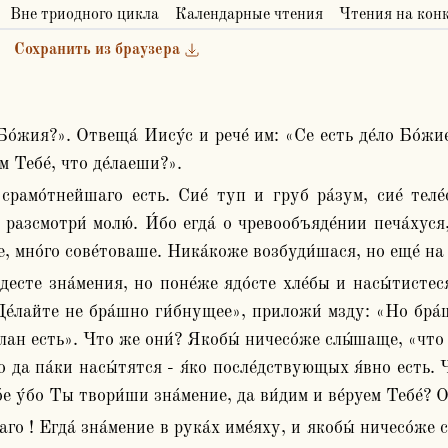
Вне триодного цикла
Календарные чтения
Чтения на кон
Сохранить из браузера
м Тебе́, что де́лаеши?».
 разсмотри́ молю́. И́бо егда́ о чревообъяде́нии печа́хуся,
, мно́го сове́товаше. Ника́коже возбуди́шася, но еще́ на 
«Де́лайте не бра́шно ги́бнущее», приложи́ мзду: «Но бра́
лан есть». Что же они́? Якобы́ ничесо́же слы́шаще, «что со
но да па́ки насы́тятся - я́ко после́дствующых я́вно есть. 
Ко́е у́бо Ты твори́ши зна́мение, да ви́дим и ве́руем Тебе́?