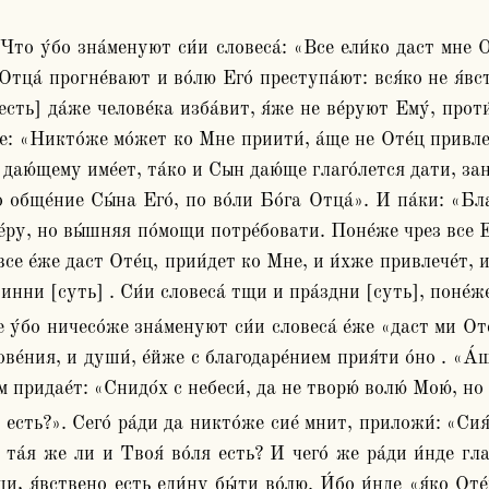
тца́ прогне́вают и во́лю Его́ преступа́ют: вся́ко не я́встве
 [есть] да́же челове́ка изба́вит, я́же не ве́руют Ему́, проти
: «Никто́же мо́жет ко Мне приити́, а́ще не Оте́ц привлече́
 даю́щему име́ет, та́ко и Сын даю́ще глаго́лется дати, зане́
во обще́ние Сы́на Его́, по во́ли Бо́га Отца́». И па́ки: «Бл
ве́ру, но вы́шняя по́мощи потре́бовати. Поне́же чрез все Е
се е́же даст Оте́ц, прии́дет ко Мне, и и́хже привлече́т, и
овинни [суть] . Си́и словеса́ тщи и пра́здни [суть], поне́же
е́ния, и души́, е́йже с благодаре́нием прия́ти о́но . «А́ще
́м придае́т: «Снидо́х с небеси́, да не творю́ волю́ Мою́, н
е та́я же ли и Твоя́ во́ля есть? И чего́ же ра́ди и́нде гл
и, я́вствено есть еди́ну бы́ти во́лю. И́бо и́нде «я́ко Оте́