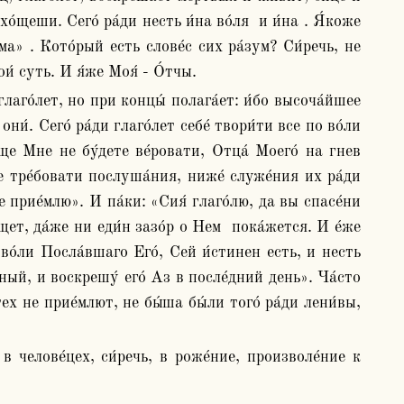
щеши. Сего́ ра́ди несть и́на во́ля  и и́на . Я́коже 
ма» . Кото́рый есть слове́с сих ра́зум? Си́речь, не 
и́ суть. И я́же Моя́ - О́тчы. 
ни́. Сего́ ра́ди глаго́лет себе́ твори́ти все по во́ли 
́ще Мне не бу́дете ве́ровати, Отца́ Моего́ на гнев 
е тре́бовати послуша́ния, ниже́ служе́ния их ра́ди 
е прие́млю». И па́ки: «Сия́ глаго́лю, да вы спасе́ни 
щет, да́же ни еди́н зазо́р о Нем  пока́жется. И е́же 
 во́ли Посла́вшаго Его́, Сей и́стинен есть, и несть 
чный, и воскрешу́ его́ Аз в после́дний день». Ча́сто 
х не прие́млют, не бы́ша бы́ли того́ ра́ди лени́вы, 