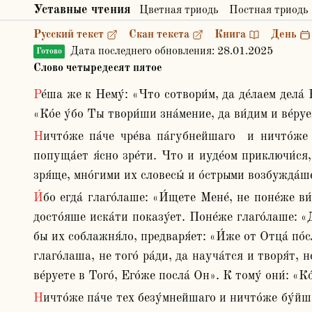
Уставные чтения
Цветная триодь
Постная триодь
Русский текст
Скан текста
Книга
День
Дата последнего обновления:
28.01.2025
Готово
Слово четыредесят пятое
Ре́ша же к Нему́: «Что сотвори́м, да де́лаем дела́ Бо́жия?». Отвеща́ Иису́с и рече́ им: «Се есть де́ло Бо́жие, да ве́руете в Того́, Его́же посла́ Он». Ре́ша Ему́: 
«Ко́е у́бо Ты твори́ши зна́мение, да ви́дим и ве́руе
Ничто́же па́че чре́ва па́губнейшаго  и ничто́же срамо́тнейшаго есть. Сие́ туп и груб ра́зум, сие́ теле́сную ду́шу соде́лывает. Сие́ ослепля́ет ум, ниже́ 
попуща́ет я́сно зре́ти. Что и иуде́ом приключи́ся,
зря́ще, мно́гими их словесы́ и о́стрыми возбужда́ше
И́бо егда́ глаго́лаше: «И́щете Мене́, не поне́же ви́десте зна́мения, но поне́же ядо́сте хле́бы и насы́тистеся», - порица́нием их устраша́ет и якова́го бра́шна 
досто́яше иска́ти показу́ет. Поне́же глаго́лаше: 
бы их соблажня́ло, предваря́ет: «И́же от Отца́ по́с
глаго́лаша, не того́ ра́ди, да науча́тся и творя́т, 
ве́руете в Того́, Его́же посла́ Он». К тому́ они́: «
Ничто́же па́че тех безу́мнейшаго и ничто́же бу́йшаго ! Егда́ зна́мение в рука́х име́яху, и якобы́ ничесо́же сотво́ршаго вопроша́ют: «кое́ зна́мение твори́ши?». 