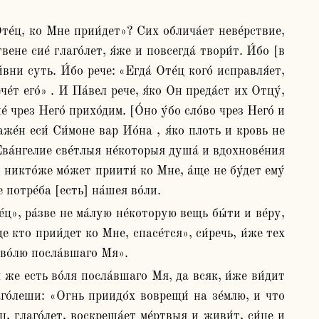
не сие́ глаго́лет, я́же и повсегда́ твори́т. И́бо [в 
́вни суть. И́бо рече: «Егда́ Оте́ц кого́ исправля́ет, 
т его́» . И Па́вел рече, я́ко Он преда́ст их Отцу́, 
 чрез Него́ прихо́дим. [О́но у́бо сло́во чрез Него́ и 
аже́н еси́ Си́моне вар Ио́на , я́ко плоть и кровь не 
ва́нгелие све́тлыя не́которыя душа́ и вдохнове́ния 
 никто́же мо́жет приити́ ко Мне, а́ще не бу́дет ему́ 
 потре́ба [есть] на́шея во́ли.
 кто прии́дет ко Мне, спасе́тся», си́речь, и́же тех 
о во́лю посла́вшаго Мя». 
аго́леши: «Огнь приидо́х воврещи́ на зе́млю, и что 
ц, глаго́лет, воскреша́ет ме́ртвыя и живи́т, си́це и 