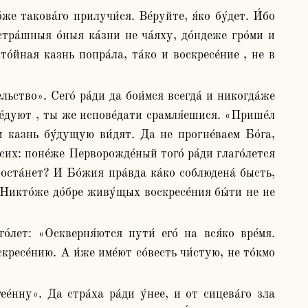
ра́шныя о́ныя ка́зни не ча́яху, до́ндеже гро́ми и 
́йная казнь попра́ла, та́ко и воскресе́ние , не в 
ве́дуют , ты же испове́дати срамля́ешися. «Прише́л 
и казнь бу́дущую ви́дят. Да не прогне́ваем Бо́га, 
сих: поне́же Перворожде́ный того́ ра́ди глаго́лется 
оста́нет? И Бо́жия пра́вда ка́ко соблюдена́ бысть, 
Никто́же до́бре живу́щых воскресе́ния бы́ти не не 
скресе́нию. А и́же име́ют со́весть чи́стую, не то́кмо 