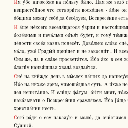
Им у́бо ничесо́же на по́льзу бы́ло. Нам же зело́ поле́зно есть, егда́ ча́сто во уше́х на́ших звони́т Воскресе́ние. И а́ще обогати́тися, а́ще и гра́бити, а́ще и 
непристо́йное что сотвори́ти восхо́щем - а́бие он 
о́бщими между́ себе́ да бесе́дуем, Воскресе́ние ест
И а́ще не́коего веселя́щагося у́зрим и настоя́щими благи́ми велича́ющагося, то́еже да глаго́лем, приведем на па́мять, я́ко все зде оста́нется. И а́ще други́й 
боле́зньми и печа́льми объя́т буд́ет, и тому́ те́миже
ле́ности свое́я казнь понесе́т. Дово́льно сло́во сие́
ма́ло, уже́ Гряды́й прии́дет и не закосни́т . И все
Сим же, да в сла́ве просветя́тся. И́бо я́ко в сем ж
благи́м наивя́щшая хвала́ воздае́тся.
Сие́ на ки́йждо день в мы́слех на́шых да напису́ем, о том всегда́ да размышля́ем. Сие́ помышля́ющых нас, ни еди́но настоя́щых попече́ние мо́жет смути́ти. 
И́бо на ни́хже зрим, мимоше́дшая суть. А и́хже не ви
дел испыта́ние. И ели́цы фа́тум  бы́ти мнят, то́же
нака́зывати о Воскресе́нии срамля́юся. И́бо [а́ще 
христиа́нин несть. 
Сего́ ра́ди о сем наказу́ю и молю́, да очи́стимся от вся́кия зло́бы. И всегда́ де́лаем, да́же проще́ние получи́м, да оправда́ние на́ше прия́то бу́дет в день 
Су́дный.