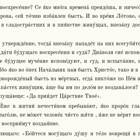
ова, сей то́чию изба́влен бысть. И во вре́мя Ло́тово, ст
в сладостра́стиих и в пия́нстве живу́щых, внеза́пу досто
да́ти бу́дущаго воскресе́ния и суда́? Диа́воли сие́ испо
́же бу́дущее муче́ние испове́дуют, и суд, и испыта́ние, 
́бо я́ко во о́нех Нача́льник нам бысть Христо́с, тако и в 
ерворожде́ный бысть из ме́ртвых, егда́ никто́же по Не́м в
па́стех живу́щим, а́ще бы им по дело́м не воздава́лося? 
испуща́юще: «Да прии́дет Ца́рствие Твое́».
аго́лю, не мо́жет челове́к чи́сто жи́ти , и́же не ве́рит во
е восприи́мут воздая́ние.