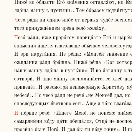
Ниже́ во о́бласти Его́ зна́мения оставля́ют, но Ему
ядо́ша ма́нну в пусты́ни». Тем о́бразом подви́гнути
Чесо́ ра́ди ни еди́но ино́е от пе́рвых чуде́с воспомина́ют, поне́же мно́зи во о́но вре́мя во Еги́пте, на мо́ри, в пусты́ни сотворе́ни бы́ша, но то́кмо сие́? Поне́же 
того́ принужде́нием чре́ва зело́ жела́ху.
Чесо́ ра́ди, и́же проро́ком нарица́сте Его́ и царе́м сотвори́ти хоте́сте, по виде́нию зна́мения якобы́ ничесо́же сотвори́в , неблагода́рны и неве́рны бы́сте, и 
зна́мения и́щете, глаго́люще обы́чаем человекоугодн
И зри наруга́ния. Не ре́ша: «Моисе́й зна́мение е
ожида́ния ра́ди бра́шна. Ниже́ ре́ша «Бог сотвори́
на́ши ма́нну ядо́ша в пусты́ни». И во и́стинну к те
сотвори́. И а́ще ма́нну воспомина́ете, се хлеб дах
приведе́т. И разсмотри́ неизмери́мую Христо́ву му́
небесе́». Но чесо́ ра́ди не рече́ «не Моисе́й дал, н
спосле́дующых я́вствено есть. А́ще и та́ко глаго́ла
И пе́рвие рече́: «И́щете Мене́, не поне́же зна́мение ви́десте, но поне́же ядо́сте хле́бы и насы́тистеся». Оба́че они́ и порица́емы не преста́ху. Егда́ же 
самаряны́ни во́ду да́ти обеща́лся, Отца́ не воспоми
проси́ла бы у Него́. И дал бы ти во́ду жи́ву». И па