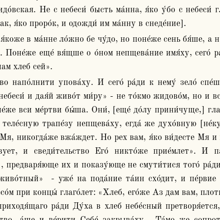
до́вская. Не с небеси́ бысть ма́нна, я́ко у́бо с небеси́ 
лак, я́ко проро́к, и одожди́ им ма́нну в снеде́ние].
́. Поне́же еще́ вя́щше о о́ном непщева́ние имя́ху, сего́ р
нам хлеб сей». 
ебеси́ и дая́й живо́т ми́ру» - не то́кмо жидово́м, но и все
не́же вси ме́ртви бы́ша. Они́, [еще́ до́лу прини́чуще,] гл
 теле́сную трапе́зу непщева́ху, егда́ же духо́вную [не́
Мя, никогда́же вжа́ждет. Но рех вам, я́ко ви́десте Мя и не
твует, и сведи́тельство Его́ никто́же прие́млет». И па
 , предваря́юще их и показу́юще не смути́тися того́ ра́ди,
во́тный»  - уже́ на пода́ние та́ин схо́дит, и пе́рвие о
есо́м при концы́ глаго́лет: «Хлеб, его́же Аз дам вам, плот
приходя́щаго ра́ди Ду́ха в хлеб небе́сный претворя́ется, 