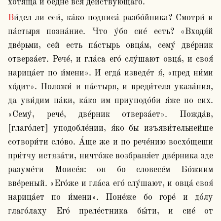
хотя́ща и бе́дне вся де́йствующаго.
Ви́дел ли еси́, ка́ко подписа́ разбо́йника? Смотри́ и 
па́стыря позна́ние. Что у́бо сие́ есть? «Входя́й 
две́рьми, сей есть па́стырь овца́м, сему́ две́рник 
отверза́ет. Рече́, и гла́са его́ слу́шают овца́, и своя́ 
нарица́ет по и́мени». И егда́ изведе́т я́, «пред ни́ми 
хо́дит». Положи́ и па́стыря, и вреди́теля указа́ния, 
да уви́дим па́ки, ка́ко им приуподо́би я́же по сих. 
«Сему́, рече́, две́рник отверза́ет». Пожда́в, 
[глаго́лет] уподобле́нии, я́ко бы изъяви́тельнейше 
сотвори́ти сло́во. А́ще же и по рече́нию восхо́щеши 
при́тчу истяза́ти, ничто́же возбраня́ет две́рника зде 
разуме́ти Моисе́я: он бо словесе́м Бо́жиим 
вве́реный. «Его́же и гла́са его́ слу́шают, и овца́ своя́ 
нарица́ет по и́мени». Поне́же бо горе́ и до́лу 
глаго́лаху Его́ преле́стника бы́ти, и сие́ от 