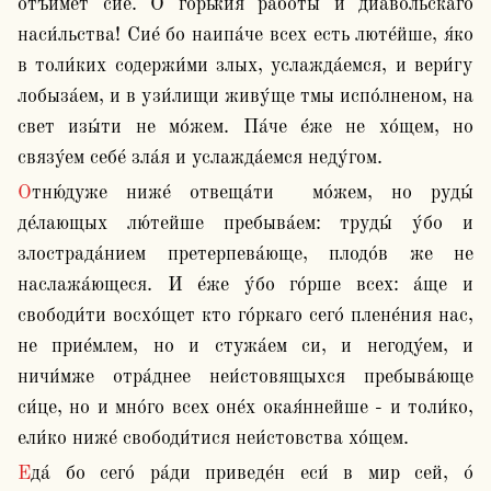
отъи́мет сие́. О́ го́рькия рабо́ты и диа́вольскаго 
наси́льства! Сие́ бо наипа́че всех есть люте́йше, я́ко 
в толи́ких содержи́ми злых, услажда́емся, и вери́гу 
лобыза́ем, и в узи́лищи живу́ще тмы испо́лненом, на 
свет изы́ти не мо́жем. Па́че е́же не хо́щем, но 
связу́ем себе́ зла́я и услажда́емся неду́гом.
Отню́дуже ниже́ отвеща́ти  мо́жем, но руды́ 
де́лающых лю́тейше пребыва́ем: труды́ у́бо и 
злострада́нием претерпева́юще, плодо́в же не 
наслажа́ющеся. И е́же у́бо го́рше всех: а́ще и 
свободи́ти восхо́щет кто го́ркаго сего́ плене́ния нас, 
не прие́млем, но и стужа́ем си, и негоду́ем, и 
ничи́мже отра́днее неи́стовящыхся пребыва́юще 
си́це, но и мно́го всех оне́х окая́ннейше - и толи́ко, 
ели́ко ниже́ свободи́тися неи́стовства хо́щем.
Еда́ бо сего́ ра́ди приведе́н еси́ в мир сей, о́ 