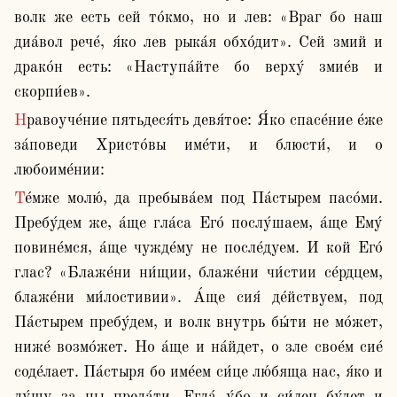
волк же есть сей то́кмо, но и лев: «Враг бо наш 
диа́вол рече́, я́ко лев рыка́я обхо́дит». Сей змий и 
драко́н есть: «Наступа́йте бо верху́ змие́в и 
скорпи́ев».
Нравоуче́ние пятьдеся́ть девя́тое: Я́ко спасе́ние е́же 
за́поведи Христо́вы име́ти, и блюсти́, и о 
любоиме́нии:
Те́мже молю́, да пребыва́ем под Па́стырем пасо́ми. 
Пребу́дем же, а́ще гла́са Его́ послу́шаем, а́ще Ему́ 
повине́мся, а́ще чужде́му не после́дуем. И кой Его́ 
глас? «Блаже́ни ни́щии, блаже́ни чи́стии се́рдцем, 
блаже́ни ми́лостивии». А́ще сия́ де́йствуем, под 
Па́стырем пребу́дем, и волк внутрь бы́ти не мо́жет, 
ниже́ возмо́жет. Но а́ще и на́йдет, о зле свое́м сие́ 
соде́лает. Па́стыря бо име́ем си́це лю́бяща нас, я́ко и 