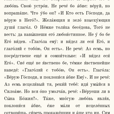
любо́вь Свою́ устро́и. Не рече́ бо а́бие: ве́руй, но 
вопраша́ше. Что у́бо он? «И Кто есть Го́споди, да 
ве́рую в Него́?». Жела́ющия и зело́ взыску́ющия 
души́ глаго́л. О Не́мже толи́ка бесе́дова, Того́ не 
весть: да навы́кнеши его́ любои́стинное. Не у́ бо бе 
Его́ ви́дев. «Глаго́ла ему́: и ви́дел ли еси́ Его́, и 
глаго́ляй с тобо́ю, Он есть». Не рече́: Аз есмь, но 
посре́дствене еще́ и сомни́тельне: «И ви́дел еси́ 
Его́». Сие́ еще́ не я́вствено бе, те́мже я́вственейше 
наведе́: «Глаго́ляй с тобо́ю, Он есть». Глаго́ла: 
«Ве́рую Го́споди, и поклони́ся а́бие Ему́». И не рече́: 
Аз есмь исцели́вый тя, реки́й тебе́: иди́ умы́йся в 
Силоа́ме. Но вся о́но умолча́в, рече́: «Ве́руеши ли в 
Сы́на Бо́жия?». Та́же, мно́гую любо́вь явля́я, 
поклони́ся а́бие, е́же ма́ли от исцеле́нных 
сотвори́ша, си́речь прокаже́ннии и а́ще кто ин. Сим 