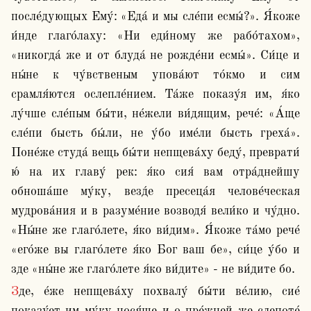
после́дующых Ему́: «Еда́ и мы сле́пи есмы́?». Я́коже 
и́нде глаго́лаху: «Ни еди́ному же рабо́тахом», 
«никогда́ же и от блуда́ не рожде́ни есмы́». Си́це и 
ны́не к чу́вственым упова́ют то́кмо и сим 
срамля́ются ослепле́нием. Та́же показу́я им, я́ко 
лу́чше сле́пым бы́ти, не́жели ви́дящим, рече́: «А́ще 
сле́пи бысть бы́ли, не у́бо име́ли бысть греха́». 
Поне́же студа́ вещь бы́ти непщева́ху беду́, преврати́ 
ю́ на их главу́ рек: я́ко сия́ вам отра́днейшу 
обноша́ше му́ку, везд́е пресеца́я челове́ческая 
мудрова́ния и в разуме́ние возводя́ вели́ко и чу́дно. 
«Ны́не же глаго́лете, я́ко ви́дим». Я́коже та́мо рече́ 
«его́же вы глаго́лете я́ко Бог ваш бе», си́це у́бо и 
зде «ны́не же глаго́лете я́ко ви́дите» - не ви́дите бо.
Зде, е́же непщева́ху похвалу́ бы́ти ве́лию, сие́ 