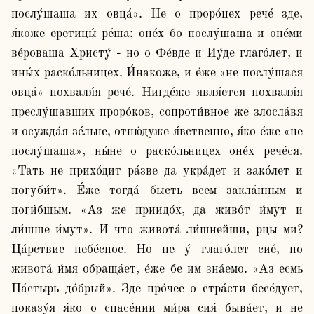
послу́шаша их овца́». Не о проро́цех рече́ зде, 
я́коже еретицы́ ре́ша: оне́х бо послу́шаша и оне́ми 
ве́роваша Христу́ - но о Фе́вде и Иу́де глаго́лет, и 
ины́х раско́льницех. И́накоже, и е́же «не послу́шася 
овца́» похваля́я рече́. Нигде́же явля́ется похваля́я 
преслу́шавших проро́ков, сопроти́вное же злосла́вя 
и осужда́я зе́льне, отню́дуже я́вственно, я́ко е́же «не 
послу́шаша», ны́не о раско́льницех оне́х рече́ся. 
«Тать не прихо́дит ра́зве да укра́дет и зако́лет и 
погуби́т». Е́же тогда́ бысть всем закла́нным и 
поги́бшым. «Аз же приидо́х, да живо́т и́мут и 
ли́шше и́мут». И что живота́ ли́шнейши, рцы ми? 
Ца́рствие небе́сное. Но не у́ глаго́лет сие́, но 
живота́ и́мя обраща́ет, е́же бе им зна́емо. «Аз есмь 
Па́стырь до́брый». Зде про́чее о стра́сти бесе́дует, 
показу́я я́ко о спасе́нии ми́ра сия́ быва́ет, и не 