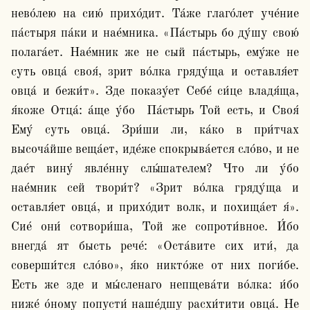
нево́лею на сию́ прихо́дит. Та́же глаго́лет уче́ние 
па́стыря па́ки и нае́мника. «Па́стырь бо ду́шу свою́ 
полага́ет. Нае́мник же не сый па́стырь, ему́же не 
суть овца́ своя́, зрит во́лка гряду́ща и оставля́ет 
овца́ и бежи́т». Зде показу́ет Себе́ си́це владя́ща, 
я́коже Отца́: а́ще у́бо  Па́стырь Той есть, и Своя́ 
Ему́ суть овца́. Зри́ши ли, ка́ко в при́тчах 
высоча́йше веща́ет, иде́же спокрыва́ется сло́во, и не 
дае́т вину́ явле́нну слы́шателем? Что ли у́бо 
нае́мник сей твори́т? «Зрит во́лка гряду́ща и 
оставля́ет овца́, и прихо́дит волк, и похища́ет я́». 
Сие́ они́ сотвори́ша, Той же сопроти́вное. И́бо 
внегда́ ят бысть рече́: «Оста́вите сих ити́, да 
соверши́тся сло́во», я́ко никто́же от них поги́бе. 
Есть же зде и мы́сленаго непщева́ти во́лка: и́бо 
ниже́ о́ному попусти́ наше́дшу расхи́тити овца́. Не 