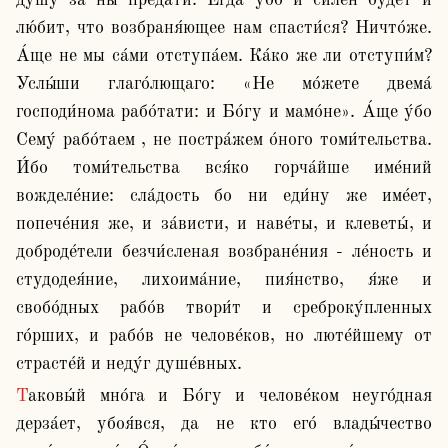
ду́шу за ны преда́ти. Егда́ у́бо и си́лен бу́дет и 
лю́бит, что возбраня́ющее нам спасти́ся? Ничто́же. 
А́ще не мы са́ми отступа́ем. Ка́ко же ли отступи́м? 
Услы́ши глаго́лющаго: «Не мо́жете двема́ 
господи́нома рабо́тати: и Бо́гу и мамо́не». А́ще у́бо 
Сему́ рабо́таем , не постра́жем о́ного томи́тельства. 
И́бо томи́тельства вся́ко горча́йше име́ний 
вожделе́ние: сла́дость бо ни еди́ну же име́ет, 
попече́ния же, и за́висти, и наве́ты, и клеветы́, и 
доброде́тели безчи́сленая возбране́ния - ле́ность и 
студодея́ние, лихоима́ние, пия́нство, я́же и 
свобо́дных рабо́в твори́т и среброку́пленных 
го́рших, и рабо́в не челове́ков, но люте́йшему от 
страсте́й и неду́г душе́вных.
Таковы́й мно́га и Бо́гу и челове́ком неуго́дная 
дерза́ет, убоя́вся, да не кто его́ влады́чество 