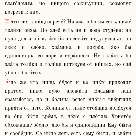
глаго́лемым, но нищете́ соживу́щии, возмо́гут 
возре́ти к ним.
И что сия́ к ни́щым рече́? Ни зла́то бо им есть, ниже́ 
толи́ки ри́зы. Но хлеб есть им и вода́ студе́на: но 
пу́ла два и но́ги, я́ко бы посети́ти неду́гующых: но 
язы́к и сло́во, хра́мина и покро́в, я́ко бы 
единопи́щна сотвори́ти стра́ннаго. Не тала́нты бо 
зла́та толи́ки и толи́ки истязу́ем от ни́щых, но сия́ 
у́бо от бога́тых.
А́ще же кто нищь бу́дет и ко ины́х прихо́дит 
врато́м, ниже́ пу́ло вложи́ти Влады́ка наш 
срамля́ется, но и бо́льша рече́т мно́гая вве́ргших 
прия́ти от него́. Коли́цы от ны́не стоя́щих моля́хуся 
во о́но бы́ти вре́мя, в не́же с пло́тию Христо́с 
обхожда́ше зе́млю, я́ко бы и единопи́щни Ему́ бы́ти 
и сообе́дни. Се ны́не леть есть сему́ бы́ти, и зва́ти 