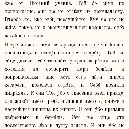
е́же от Писа́ний уче́ние. Той бо си́ми их 
привожда́ше, они́ же не отсю́ду их привлача́яху. 
Второ́е же, е́же ове́ц послуша́ние. Ему́ бо я́ко не 
жи́ву то́кмо, но и сконча́вшуся вси ве́роваша, оне́х 
же а́бие оста́виша.
И тре́тие же с си́ми есть рещи́ не ма́ло. Они́ бо я́ко 
наси́льницы и отсту́плении вся творя́ху. Той же 
си́це дале́че Себе́ такова́го устро́и зазре́ния, я́ко и 
хотя́щим им сотвори́ти царя́ бежа́ти, и 
вопроша́ющым, а́ще леть есть да́ти кинсо́н 
ке́сареви, повеле́ти отда́ти, и Себе́ позна́ти 
дидра́хмы. К сим Той у́бо о спасе́нии ове́ц прии́де, 
«да живо́т име́ют рече́, и ли́шше име́ют», они́же и 
настоя́щия лиши́ша их жи́зни. И они́ у́бо преда́ша 
вве́ренных и бежа́ша, Сей же си́це ста 
до́блественне, я́ко и ду́шу изда́ти. И они́ у́бо не 