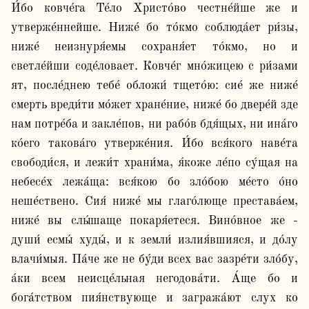
И́бо ковче́га Те́ло Христо́во честне́йше же и 
утверже́ннейше. Ниже́ бо то́кмо соблюда́ет ри́зы, 
ниже́ неизнуря́емы сохраня́ет то́кмо, но и 
светле́йши соде́ловает. Ковче́г мно́жицею с ри́зами 
ят, после́днею тебе́ обложи́ тщето́ю: сие́ же ниже́ 
смерть вреди́ти мо́жет хране́ние, ниже́ бо двере́й зде 
нам потре́ба и закле́пов, ни рабо́в бдя́щых, ни ина́го 
ко́его такова́го утверже́ния. И́бо вся́кого наве́та 
свободи́ся, и лежи́т храни́ма, я́коже ле́по су́щая на 
небесе́х лежа́ща: вся́кою бо зло́бою ме́сто о́но 
неше́ствено. Сия́ ниже́ мы глаго́люще престава́ем, 
ниже́ вы слы́шаще покаря́етеся. Вино́вное же - 
души́ есмы́ худы́, и к земли́ излия́вшияся, и до́лу 
влачи́мыя. Па́че же не бу́ди всех вас зазре́ти зло́бу, 
а́ки всем неисце́льная негодова́ти. А́ще бо и 
бога́тством пия́нствующе и загража́ют слух ко 