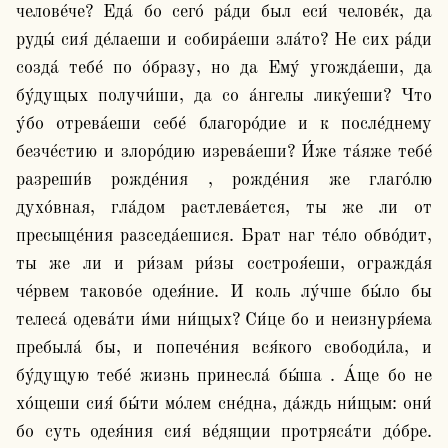
челове́че? Еда́ бо сего́ ра́ди был еси́ челове́к, да 
руды́ сия́ де́лаеши и собира́еши зла́то? Не сих ра́ди 
созда́ тебе́ по о́бразу, но да Ему́ угожда́еши, да 
бу́дущых получи́ши, да со а́нгелы лику́еши? Что 
у́бо отрева́еши себе́ благоро́дие и к после́днему 
безче́стию и злоро́дию изрева́еши? И́же та́яже тебе́ 
разреши́в рожде́ния , рожде́ния же глаго́лю 
духо́вная, гла́дом растлева́ется, ты же ли от 
пресыще́ния разседа́ешися. Брат наг те́ло обво́дит, 
ты же ли и ри́зам ри́зы состроя́еши, огражда́я 
че́рвем таково́е одея́ние. И коль лу́чше бы́ло бы 
телеса́ одева́ти и́ми ни́щых? Си́це бо и неизнуря́ема 
пребыла́ бы, и попече́ния вся́кого свободи́ла, и 
бу́дущую тебе́ жизнь принесла́ бы́ша . А́ще бо не 
хо́щеши сия́ бы́ти мо́лем сне́дна, да́ждь ни́щым: они́ 
бо суть одея́ния сия́ ве́дящии протряса́ти до́бре. 