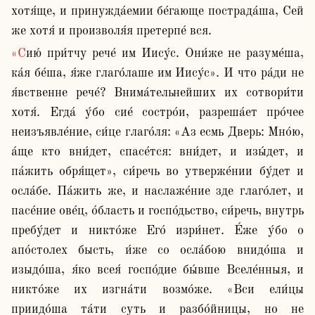
хотя́ще, и принужда́емии бе́гающе пострада́ша, Сей 
же хотя́ и произволя́я претерпе́ вся.
«Сию́ при́тчу рече́ им Иису́с. Они́же не разуме́ша, 
ка́я бе́ша, я́же глаго́лаше им Иису́с». И что ра́ди не 
я́вственне рече́? Внима́тельнейших их сотвори́ти 
хотя́. Егда́ у́бо сие́ состро́и, разреша́ет про́чее 
неизъявле́ние, си́це глаго́ля: «Аз есмь Дверь: Мно́ю, 
а́ще кто вни́дет, спасе́тся: вни́дет, и изы́дет, и 
па́жить обря́щет», си́речь во утверже́нии бу́дет и 
осла́бе. Па́жить же, и наслаже́ние зде глаго́лет, и 
пасе́ние ове́ц, о́бласть и госпо́дьство, си́речь, внутрь 
пребу́дет и никто́же Его́ изри́нет. Е́же у́бо о 
апо́столех бысть, и́же со осла́бою внидо́ша и 
изыдо́ша, я́ко всея́ госпо́дие бы́вше Вселе́нныя, и 
никто́же их изгна́ти возмо́же. «Вси ели́цы 
приидо́ша та́ти суть и разбо́йницы, но не 