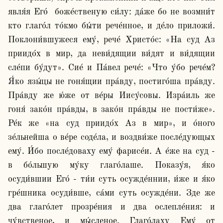
явля́я Его́  боже́ственую си́лу: да́же бо не возмни́т 
кто глаго́л то́кмо бы́ти рече́нное, и де́ло приложи́. 
Поклони́вшужеся ему́, рече́ Христо́с: «На суд Аз 
приидо́х в мир, да неви́дящии ви́дят и ви́дящии 
сле́пи бу́дут». Сие́ и Па́вел рече́: «Что у́бо рече́м? 
Я́ко язы́цы не гоня́щии пра́вду, постиго́ша пра́вду. 
Пра́вду же ю́же от ве́ры Иису́совы. Изра́иль же 
гоня́ зако́н пра́вды, в зако́н пра́вды не пости́же». 
Ре́к же «на суд приидо́х Аз в мир», и о́ного 
зе́льнейша о ве́ре соде́ла, и воздви́же после́дующых 
ему́. И́бо после́доваху ему́ фарисе́и. А е́же на суд - 
в бо́льшую му́ку глаго́лаше. Показу́я, я́ко 
осуди́вшии Его́ - ти́и суть осужде́ннии, и́же и я́ко 
гре́шника осуди́вше, са́ми суть осужде́ни. Зде же 
два глаго́лет прозре́ния и два ослепле́ния: и 
чу́вственое, и мы́сленое. Глаго́лаху Ему́ от 