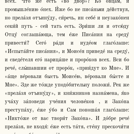
всех. Что же есть «во двор»? Ко овца́м, и 
промышле́нию о́нех. И́же бо не писа́ньми де́йствуя, 
но прела́зя отъину́ду, си́речь, ин себе́ и неузако́нен 
секи́й путь - сей тать есть. Зри́ши ли и отсю́ду 
Отцу́ соглаша́юща, тем е́же Писа́ния на среду́ 
привести́? Сего́ ра́ди и иуде́ом глаго́лаше: 
«Испыта́йте писа́ния», и Моисе́я приведе́ на среду́, 
и сведе́теля его́ нарица́ше и проро́ков всех. Вси бо 
рече́, слы́шавшии от проро́к, «прии́дут ко Мне». И 
«а́ще ве́ровали бысть Моисе́ю, ве́ровали бы́сте и 
Мне». Зде же то́жде уподо́бительну положи́. Рек же 
«прела́зя отъину́ду», и кни́жников назна́мена, я́ко 
уча́ху за́поведи уче́ния челове́ков , и Зако́на 
преступа́ху, е́же у́бо и Сам поноша́я глаго́лаше: 
«Никто́же от вас твори́т Зако́на». И до́бре рече́ 
прела́зя, не входя́: е́же есть та́тя, сте́ну прескочи́ти 