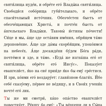
святи́лища иуде́и, и обре́те его́ Влады́ка святи́лища. 
Свободи́ся собо́рища губи́тельнаго, и обре́те 
спаси́тельный исто́чник. Обезче́стен бысть от 
обезче́щающых Христа́, и почте́н бысть от 
а́нгельскаго Влады́ки. Таковы́ и́стины по́чести! 
Си́це и мы, а́ще зде оста́вим име́ния, обря́щем та́мо 
дерзнове́ние. А́ще зде да́мы скорбя́щим, упоко́имся 
на небесе́х. А́ще досажде́ни бу́дем Бо́га ра́ди, 
почте́мся и зде, и та́мо. «Егда́ же изгна́ша его́ от 
святи́лища, обре́те его́ Иису́с». Показу́ет 
евангели́ст, я́ко на сие́ прии́де я́ко бы ему́ сре́стися. 
И зри, ко́ими его́ воздару́ет: глави́зною благи́х. И́бо 
себе́ сказу́ему, пе́рвее не ве́дящу, и в Свои́х учени́к 
вочте́ его́ лик. 
Ты же ми смотри́, ка́ко опа́ство евангели́ст 
повеству́ет. Ре́кшу бо ему́: «Ты ве́руеши ли в Сы́на 