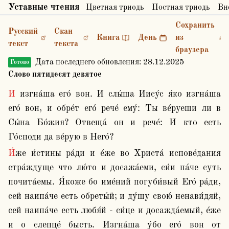
Уставные чтения
Цветная триодь
Постная триодь
Вн
Сохранить
Русский
Скан
Книга
День
из
текст
текста
браузера
Дата последнего обновления:
28.12.2025
Готово
Слово пятидесят девятое
И изгна́ша его́ вон. И слы́ша Иису́с я́ко изгна́ша 
его́ вон, и обре́т его́ рече́ ему́: Ты ве́руеши ли в 
Сы́на Бо́жия? Отвеща́ он и рече́: И кто есть 
Го́споди да ве́рую в Него́? 
И́же и́стины ра́ди и е́же во Христа́ испове́дания 
стра́ждуще что лю́то и досажа́еми, си́и па́че суть 
почита́емы. Я́коже бо име́ний погуби́вый Его́ ра́ди, 
сей наипа́че есть обреты́й; и ду́шу свою́ ненави́дяй, 
сей наипа́че есть любя́й - си́це и досажда́емый, е́же 
и о слепце́ бысть. Изгна́ша у́бо его́ вон от 