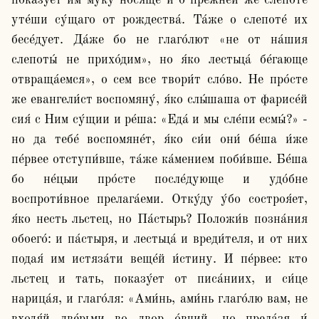
показу́ет им му́ку нося́ще и о пре́жней же слепоте́ 
уте́ши су́щаго от рождества́. Та́же о слепоте́ их 
бесе́дует. Да́же бо не глаго́лют «не от на́шия 
слепоты́ не прихо́дим», но я́ко лестьца́ бе́гающе 
отвраща́емся», о сем все твори́т сло́во. Не про́сте 
же евангели́ст воспомяну́, я́ко слы́шаша от фарисе́й 
сия́ с Ним су́щии и ре́ша: «Еда́ и мы сле́пи есмы́?» - 
но да тебе́ воспомяне́т, я́ко си́и они́ бе́ша и́же 
пе́рвее отступи́вше, та́же ка́мением поби́вше. Бе́ша 
бо не́цыи про́сте после́дующе и удо́бне 
воспроти́вное прелага́еми. Отку́ду у́бо состроя́ет, 
я́ко несть льстец, но Па́стырь? Положи́в позна́ния 
обоего́: и па́стыря, и лестьца́ и вреди́теля, и от них 
подая́ им истяза́ти веще́й и́стину. И пе́рвее: кто 
льстец и тать, показу́ет от писа́ниих, и си́це 
нарица́я, и глаго́ля: «Ами́нь, ами́нь глаго́лю вам, не 