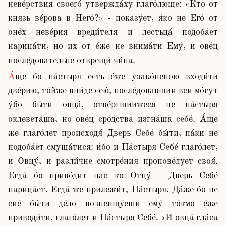
неве́рствия своего́ утвержда́ху глаго́люще: «Кто от 
князь ве́рова в Него́?» - показу́ет, я́ко не Его́ от 
оне́х неве́рия вреди́теля и лестьца́ подоба́ет 
нарица́ти, но их от е́же не внима́ти Ему́, и ове́ц 
после́довательне отврещи́ чи́на.
А́ще бо па́стыря есть е́же узако́неною входи́ти 
две́рию, то́йже вни́де сею́, после́довавшии вси мо́гут 
у́бо бы́ти овца́, отве́ргшиижеся не па́стыря 
оклевета́ша, но ове́ц сро́дства изгна́ша себе́. А́ще 
же глаго́лет происходя́ Дверь Себе́ бы́ти, па́ки не 
подоба́ет смуща́тися: и́бо и Па́стыря Себе́ глаго́лет, 
и Овцу́, и разли́чне смотре́ния пропове́дует своя́. 
Егда́ бо приво́дит нас ко Отцу́ - Дверь Себе́ 
нарица́ет. Егда́ же прилежи́т, Па́стыря. Да́же бо не 
сие́ бы́ти де́ло вознепщу́еши ему́ то́кмо е́же 
приводи́ти, глаго́лет и Па́стыря Себе́. «И овца́ гла́са 