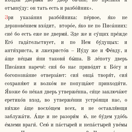
входя́й две́рьми во двор о́вчий, но прела́зя и́ 
отъину́ду: он тать есть и разбо́йник».
Зри указа́ния разбо́йника: пе́рвое, я́ко не 
дерзнове́нием вхо́дит,  второ́е, я́ко не по Писа́ниих: 
сие́ бо есть еже не дверми́. Зде же и су́щих пре́жде 
Его́ гада́тельствует, и по Нем бу́дущых: и 
анти́христа, и лжехристо́в – Иу́ду же и Фе́вду, и 
а́ще не́цыи и́ни такови́ бы́ша. В ле́поту дверь 
Писа́ния нарече́: сия́ бо нас приво́дят к Бо́гу и 
богопозна́ние отверза́ют: сия́ овца́ творя́т, сия́ 
сохраня́ют и волко́м не попуща́ют привходи́ти. 
Я́коже бо не́кая дверь утверже́нна, си́це заключа́ют 
еретико́в вход, во утверже́нии устро́ящи нас, о 
ни́хже а́ще восхо́щем всех, и не оставля́ющи 
заблужа́ти. А́ще и не разори́м  ю́, не бу́дем удо́бь 
е́млеми враги́. Сею́ и па́стырей и непа́стырей уве́мы 