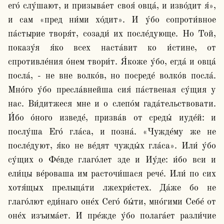
его́ слу́шают, и призыва́ет своя́ овца́, и изво́дит я́», 
и сам «пред ни́ми хо́дит». И у́бо сопроти́вное 
па́стырие творя́т, созади́ их после́дующе. Но Той, 
показу́я я́ко всех наста́вит ко и́стине, от 
спротивле́ния о́нем твори́т. Я́коже у́бо, егда́ и овца́ 
посла́, - не вне волко́в, но посреде́ волко́в посла́. 
Мно́го у́бо пресла́внейша сия́ па́ственая су́щия у 
нас. Ви́дитжеся мне и о слепо́м гада́тельствовати. 
И́бо о́ного изведе́, призва́в от среды́ иуде́й: и 
послу́ша Его́ гла́са, и позна́. «Чужде́му же не 
после́дуют, я́ко не ве́дят чужды́х гла́са». Или́ у́бо 
су́щих о Фе́вде глаго́лет зде и Иу́де: и́бо вси и 
ели́цы ве́роваша им расточи́шася рече́. Или́ по сих 
хотя́щых прельща́ти лжехри́стех. Да́же бо не 
глаго́лют еди́наго оне́х Сего́ бы́ти, мно́гими Себе́ от 
оне́х изъима́ет. И пре́жде у́бо полага́ет разли́чие 