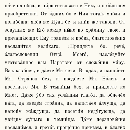
па́че на обе́д, и пи́ршествовати с Ним, и о бо́льшем 
приобре́тении. От я́дших бо с Ним тогда́, мно́зи и 
погибо́ша: яко́в же Иу́да бе, и ини́и же такови́. От 
зову́щых же Его́ ко́ждо ны́не во хра́мину свою́, и 
причаша́ющих Ему́ трапе́зы и кро́ва, благослове́ния 
наслади́тся вели́каго. «Прииди́те бо, рече́, 
благослове́нии Отца́ Моего́, насле́дуйте 
уготова́нное вам Ца́рствие от сложе́ния ми́ру. 
Взалка́хбося, и да́сте Ми я́сти. Вжада́х, и напои́сте 
Мя. Стра́нен бех, и введо́сте Мя. Бо́лен, и 
посети́сте Мя. В темни́цы бех, и приидо́сте ко 
Мне». Да́же у́бо сих услы́шим глаго́л, да облече́м 
на́га, да введе́м стра́нна, да напита́ем а́лчуща, да 
напои́м жа́ждуща, да посети́м неду́гующа, да 
уви́дим су́щаго в темни́цы. Да́же дерзнове́ния 
наслади́мся, и грехо́в проще́ние прии́мем, и благи́х 