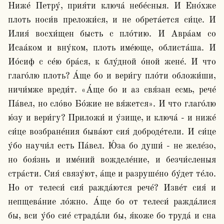
Ниже́ Петру́, прия́ти ключа́ небе́сныя. И Ено́хже 
плоть носи́в преложи́ся, и не обрета́ется си́це. И 
Илия́ восхи́щен бысть с пло́тию. И Авра́ам со 
Исаа́ком и вну́ком, плоть име́юще, облиста́ша. И 
Ио́сиф с се́ю бра́ся, к блу́дной о́ной жене́. И что 
глаго́лю плоть? А́ще бо и вери́гу пло́ти обложи́ши, 
ничи́мже вреди́т. «А́ще бо и аз свя́зан есмь, рече́ 
Па́вел, но сло́во Бо́жие не вя́жется». И что глаго́лю 
ю́зу и вери́гу? Приложи́ и у́зище, и ключа́ - и ниже́ 
си́це возбране́ния быва́ют сия́ доброде́тели. И си́це 
у́бо научи́л есть Па́вел. Ю́за бо души́ - не желе́зо, 
но боя́знь и име́ний вожделе́ние, и безчи́сленыя 
стра́сти. Сия́ связу́ют, а́ще и разруше́но бу́дет те́ло. 
Но от телеси́ сия́ ражда́ются рече́? Изве́т сия́ и 
непщева́ние ло́жно. А́ще бо от телеси́ ражда́лися 
бы, вси у́бо сие́ страда́ли бы, я́коже бо труда́ и сна 