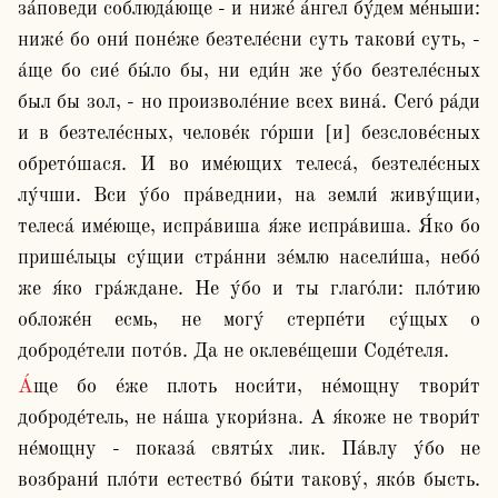
за́поведи соблюда́юще - и ниже́ а́нгел бу́дем ме́ньши: 
ниже́ бо они́ поне́же безтеле́сни суть такови́ суть, - 
а́ще бо сие́ бы́ло бы, ни еди́н же у́бо безтеле́сных 
был бы зол, - но произволе́ние всех вина́. Сего́ ра́ди 
и в безтеле́сных, челове́к го́рши [и] безслове́сных 
обрето́шася. И во име́ющих телеса́, безтеле́сных 
лу́чши. Вси у́бо пра́веднии, на земли́ живу́щии, 
телеса́ име́юще, испра́виша я́же испра́виша. Я́ко бо 
прише́льцы су́щии стра́нни зе́млю насели́ша, небо́ 
же я́ко гра́ждане. Не у́бо и ты глаго́ли: пло́тию 
обложе́н есмь, не могу́ стерпе́ти су́щых о 
доброде́тели пото́в. Да не оклеве́щеши Соде́теля.
А́ще бо е́же плоть носи́ти, не́мощну твори́т 
доброде́тель, не на́ша укори́зна. А я́коже не твори́т 
не́мощну - показа́ святы́х лик. Па́влу у́бо не 
возбрани́ пло́ти естество́ бы́ти такову́, яко́в бысть. 