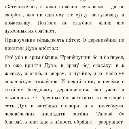
«Уте́шителя», и «я́ко поле́зно есть вам» - да не 
скорбя́т, я́ко ни еди́ному же су́щу заступа́ющу и 
помага́ющу. Поле́зно же глаго́лет, явля́я я́ко 
духо́вных их соде́лает.
Нравоуче́ние се́дмьдесять пя́тое: О дерзнове́нии по 
прия́тии Ду́ха апо́стол:
Сие́ убо и зрим бы́вше. Трепе́щущии бо и боя́щеся, 
по е́же прия́ти Ду́ха, в среду́ бед скака́ху: и к 
желе́зу, и огню́, и звере́м, и пучи́не, и ко вся́кому 
совлача́хуся томле́нию. И некни́жнии, и неве́жи с 
толи́ким бесе́доваху дерзнове́нием, я́ко ужаса́ти 
слы́шащых. От бре́нных бо, желе́зных их сотвори́л 
есть Дух и летя́щых сотвори́, и к ничесо́муже 
челове́ческих низпа́дати оста́ви. Такова́ бо 
благода́ть о́на: а́ще и ле́ность обря́щет - разруша́ет, 