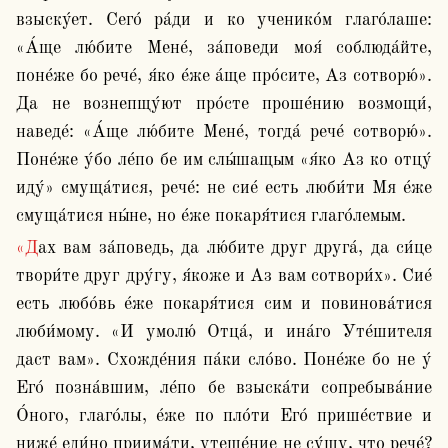
взыску́ет. Сего́ ра́ди и ко ученико́м глаго́лаше: 
«А́ще лю́бите Мене́, за́поведи моя́ соблюда́йте, 
поне́же бо рече́, я́ко е́же а́ще про́сите, Аз сотворю́». 
Да не вознепщу́ют про́сте проше́нию возмощи́, 
наведе́: «А́ще лю́бите Мене́, тогда́ рече́ сотворю́». 
Поне́же у́бо ле́по бе им слы́шащым «я́ко Аз ко отцу́ 
иду́» смуща́тися, рече́: не сие́ есть люби́ти Мя е́же 
смуща́тися ны́не, но е́же покаря́тися глаго́лемым.
«Дах вам за́поведь, да лю́бите друг друга́, да си́це 
твори́те друг дру́гу, я́коже и Аз вам сотвори́х». Сие́ 
есть любо́вь е́же покаря́тися сим и повинова́тися 
люби́мому. «И умолю́ Отца́, и ина́го Уте́шителя 
даст вам». Схожде́ния па́ки сло́во. Поне́же бо не у́ 
Его́ позна́вшим, ле́по бе взыска́ти сопребыва́ние 
О́ного, глаго́лы, е́же по пло́ти Его́ прише́ствие и 
ниже́ еди́но приима́ти, утеше́ние не су́щу, что рече́? 