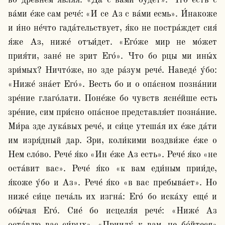
во дре́внем явля́я. «Да с ва́ми бу́дет». Что есть с 
ва́ми е́же сам рече́: «И се Аз с ва́ми есмь». И́накоже 
и и́но не́что гада́тельствует, я́ко не постра́ждет сия́ 
я́же Аз, ниже́ отъи́дет. «Его́же мир не мо́жет 
прия́ти, зане́ не зрит Его́». Что бо рцы ми ины́х 
зри́мых? Ничто́же, но зде ра́зум рече́. Наведе́ у́бо: 
«Ниже́ зна́ет Его́». Весть бо и о опа́сном позна́нии 
зре́ние глаго́лати. Поне́же бо чувств ясне́йше есть 
зре́ние, сим при́сно опа́сное представля́ет позна́ние. 
Ми́ра зде лука́вых рече́, и си́це утеша́я их е́же да́ти 
им изря́дный дар. Зри, коли́кими воздви́же е́же о 
Нем сло́во. Рече́ я́ко «Ин е́же Аз есть». Рече́ я́ко «не 
оста́вит вас». Рече́ я́ко «к вам еди́ным прии́де, 
я́коже у́бо и Аз». Рече́ я́ко «в вас пребыва́ет». Но 
ниже́ си́це печа́ль их изгна́: Его́ бо иска́ху еще́ и 
обы́чая Его́. Сие́ бо исцеля́я рече́: «Ниже́ Аз 