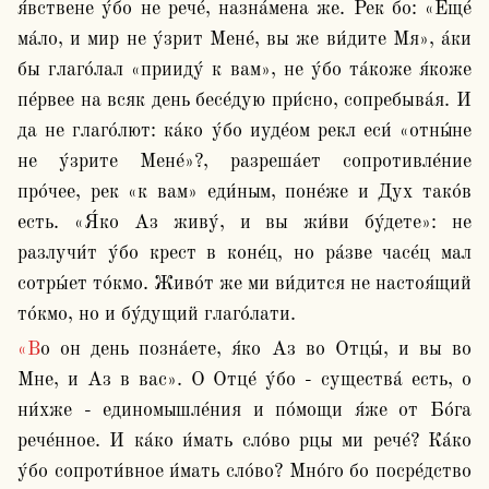
я́вствене у́бо не рече́, назна́мена же. Рек бо: «Еще́ 
ма́ло, и мир не у́зрит Мене́, вы же ви́дите Мя», а́ки 
бы глаго́лал «прииду́ к вам», не у́бо та́коже я́коже 
пе́рвее на всяк день бесе́дую при́сно, сопребыва́я. И 
да не глаго́лют: ка́ко у́бо иуде́ом рекл еси́ «отны́не 
не у́зрите Мене́»?, разреша́ет сопротивле́ние 
про́чее, рек «к вам» еди́ным, поне́же и Дух тако́в 
есть. «Я́ко Аз живу́, и вы жи́ви бу́дете»: не 
разлучи́т у́бо крест в коне́ц, но ра́зве часе́ц мал 
сотры́ет то́кмо. Живо́т же ми ви́дится не настоя́щий 
то́кмо, но и бу́дущий глаго́лати.
«Во он день позна́ете, я́ко Аз во Отцы́, и вы во 
Мне, и Аз в вас». О Отце́ у́бо - существа́ есть, о 
ни́хже - единомышле́ния и по́мощи я́же от Бо́га 
рече́нное. И ка́ко и́мать сло́во рцы ми рече́? Ка́ко 
у́бо сопроти́вное и́мать сло́во? Мно́го бо посре́дство 