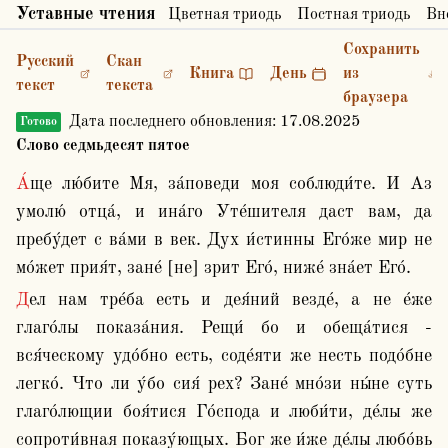
Уставные чтения
Цветная триодь
Постная триодь
Вн
Сохранить
Русский
Скан
Книга
День
из
текст
текста
браузера
Дата последнего обновления:
17.08.2025
Готово
Слово седмьдесят пятое
А́ще лю́бите Мя, за́поведи моя соблюди́те. И Аз 
умолю́ отца́, и ина́го Уте́шителя даст вам, да 
пребу́дет с ва́ми в век. Дух и́стинны Его́же мир не 
мо́жет прия́т, зане́ [не] зрит Его́, ниже́ зна́ет Его́. 
Дел нам тре́ба есть и дея́ний везде́, а не е́же 
глаго́лы показа́ния. Рещи́ бо и обеща́тися - 
вся́ческому удо́бно есть, соде́яти же несть подо́бне 
легко́. Что ли у́бо сия́ рех? Зане́ мно́зи ны́не суть 
глаго́лющии боя́тися Го́спода и люби́ти, де́лы же 
сопроти́вная показу́ющых. Бог же и́же де́лы любо́вь 