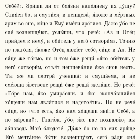
Себе́?». Зри́ши ли от боя́зни напо́лнену их ду́шу? 
Слия́ся бо, и смути́ся, и непщева́, я́коже и ме́ртвых 
зрим во сне, си́це и Ему́ име́ти зре́тися. Да́же у́бо не 
сие́ вознепщу́ют, услы́ши, что рече́: «Аз и Оте́ц 
прии́дем к нему́, и оби́тель у него́ сотвори́м». То́чию 
не глаго́ля, я́коже Оте́ц явля́ет себе́, си́це и Аз. Не 
си́це же то́кмо, но и тем е́же рещи́ «я́ко оби́тель у 
него́ сотвори́м, отъя́т непщева́ние е́же снов несть. 
Ты же ми смотри́ ученика́: и смуща́ема, и не 
сме́юща я́вствене рещи́ е́же рещи́ жела́ше. Не рече́: 
«Го́ре нам, я́ко умира́еши, и я́ко сконча́вшийся 
хо́щеши нам явля́тися и надстоя́ти». Но не рече́ 
си́це, но «что есть, я́ко нам хо́щеши яви́ти Себе́, а 
не ми́рови?». Глаго́ла у́бо, я́ко вас похваля́ю, вы 
за́поведь Мою́ блюдете́. Да́же бо не по сих зря́ще 
Его́ мечта́ние бы́ти вознепщу́ют, сего́ ра́ди сия́ 