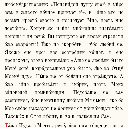
любому́дрствовати: «Ненави́дяй ду́шу свою́ в ми́ре 
сем, в животе́ ве́чнем прии́мет ю́», и «а́ще кто не 
во́змет креста́ своего́ и после́дует Мне, несть мне 
досто́ин». Хо́щет же и и́на мно́жайша глаго́лати: 
поноша́я им рече́: Вы непщу́ете от любви́ страда́ти 
е́же скорбе́ти? Е́же не скорбе́ти - у́бо любви́ бе. 
Я́коже сие́ чрез все состро́ити хо́щет, в сие́ 
происходя́, сло́во воизгла́ви: «А́ще бо люби́ли бы́сте 
Мене́ рече́, возра́довалися у́бо бы́сте, я́ко ко Отцу́ 
Моему́ иду́». Ны́не же от боя́зни сие́ стра́ждете. А 
е́же си́це пребыва́ти к сме́рти, несть Мои́х 
за́поведей помина́ющим. Подоба́ше бо вам 
распя́тися, а́ще вои́стинну люби́ли Мя бысть: я́ко бо 
Мое́ сло́во наказу́ет не боя́тися от убива́ющых те́ло. 
Таковы́х и Оте́ц лю́бит, и Аз и явлю́ся им Сам.
Та́же Иу́да: «М что, рече́, я́ко нам хо́щещи яви́ти 