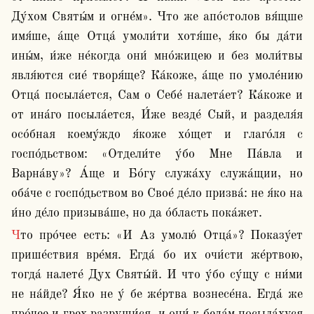
Ду́хом Святы́м и огне́м». Что же апо́столов вя́щше 
имя́ше, а́ще Отца́ умоли́ти хотя́ше, я́ко бы да́ти 
ины́м, и́же не́когда они́ мно́жицею и без моли́твы 
явля́ются сие́ творя́ще? Ка́коже, а́ще по умоле́нию 
Отца́ посыла́ется, Сам о Себе́ налета́ет? Ка́коже и 
от ина́го посыла́ется, И́же везде́ Сый, и разделя́я 
осо́бная коему́ждо я́коже хо́щет и глаго́ля с 
госпо́дьством: «Отдели́те у́бо Мне Па́вла и 
Варна́ву»? А́ще и Бо́гу служа́ху служа́щии, но 
оба́че с госпо́дьством во Свое́ де́ло призва́: не я́ко на 
и́но де́ло призыва́ше, но да о́бласть пока́жет. 
Что про́чее есть: «И Аз умолю́ Отца́»? Показу́ет 
прише́ствия вре́мя. Егда́ бо их очи́сти же́ртвою, 
тогда́ налете́ Дух Святы́й. И что у́бо су́щу с ни́ми 
не на́йде? Я́ко не у́ бе же́ртва вознесе́на. Егда́ же 