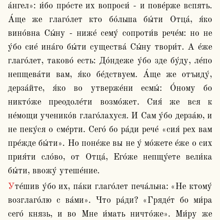
а́нгел»: и́бо про́сте их вопроси́ - и пове́рже вспять. 
А́ще же глаго́лет кто бо́льша бы́ти Отца́, я́ко 
вино́вна Сы́ну - ниже́ сему́ сопроти́в рече́м: но не 
у́бо сие́ ина́го бы́ти существа́ Сы́ну твори́т. А е́же 
глаго́лет, таково́ есть: До́ндеже у́бо зде бу́ду, ле́по 
непщева́ти вам, я́ко бе́дствуем. А́ще же отъиду́, 
дерза́йте, я́ко во утверже́ни есмы́: О́ному бо 
никто́же преодоле́ти возмо́жет. Сия́ же вся к 
не́мощи ученико́в глаго́лахуся. И Сам у́бо дерза́ю, и 
не пеку́ся о сме́рти. Сего́ бо ра́ди рече́ «сия́ рех вам 
пре́жде бы́ти». Но поне́же вы не у́ мо́жете е́же о сих 
прия́ти сло́во, от Отца́, Его́же непщу́ете вели́ка 
бы́ти, ввожу́ утеше́ние.
Уте́шив у́бо их, па́ки глаго́лет печа́льна: «Не ктому́ 
возглаго́лю с ва́ми». Что ра́ди? «Гряде́т бо ми́ра 
сего́ князь, и во Мне и́мать ничто́же». Ми́ру же 