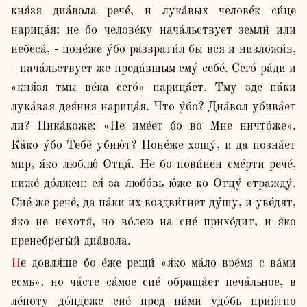
кня́зя диа́вола рече́, и лука́вых челове́к си́це 
нарица́я: не бо челове́ку нача́льствует земли́ или 
небеса́, - поне́же у́бо разврати́л бы вся и низложи́в, 
- нача́льствует же преда́вшым ему́ себе́. Сего́ ра́ди и 
«кня́зя тмы ве́ка сего́» нарица́ет. Тму зде па́ки 
лука́вая дея́ния нарица́я. Что у́бо? Диа́вол убива́ет 
ли? Ника́коже: «Не име́ет бо во Мне ничто́же». 
Ка́ко у́бо Тебе́ убию́т? Поне́же хощу́, и да позна́ет 
мир, я́ко люблю́ Отца́. Не бо пови́нен сме́рти рече́, 
ниже́ до́лжен: ея́ за любо́вь ю́же ко Отцу́ стражду́. 
Сие́ же рече́, да па́ки их воздви́гнет ду́шу, и уве́дят, 
я́ко не нехотя́, но во́лею на сие́ прихо́дит, и я́ко 
пренебрегы́й диа́вола.
Не довля́ше бо е́же рещи́ «я́ко ма́ло вре́мя с ва́ми 
есмь», но ча́сте са́мое сие́ обраща́ет печа́льное, в 
ле́поту до́ндеже сие́ пред ни́ми удо́бь прия́тно 