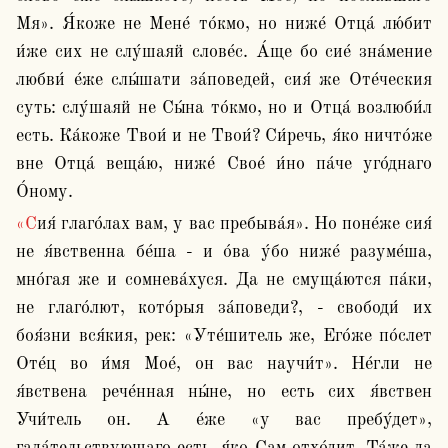
Мя». Я́коже не Мене́ то́кмо, но ниже́ Отца́ лю́бит 
и́же сих не слу́шаяй слове́с. А́ще бо сие́ зна́мение 
любви́ е́же слы́шати за́поведей, сия́ же Оте́ческия 
суть: слу́шаяй не Сы́на то́кмо, но и Отца́ возлюби́л 
есть. Ка́коже Твои́ и не Твои́? Си́речь, я́ко ничто́же 
вне Отца́ веща́ю, ниже́ Свое́ и́но па́че уго́днаго 
О́ному.
«Сия́ глаго́лах вам, у вас пребыва́я». Но поне́же сия́ 
не я́вственна бе́ша - и о́ва у́бо ниже́ разуме́ша, 
мно́гая же и сомнева́хуся. Да не смуща́ются па́ки, 
не глаго́лют, кото́рыя за́поведи?, - свободи́ их 
боя́зни вся́кия, рек: «Уте́шитель же, Его́же по́слет 
Оте́ц во и́мя Мое́, он вас научи́т». Не́гли не 
я́вствена рече́нная ны́не, но есть сих я́вствен 
Учи́тель он. А е́же «у вас пребу́дет», 