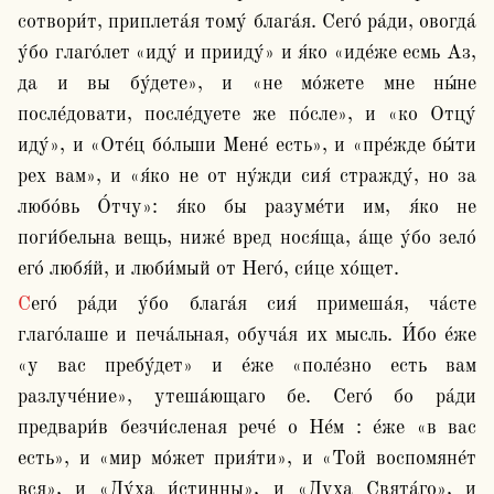
сотвори́т, приплета́я тому́ блага́я. Сего́ ра́ди, овогда́ 
у́бо глаго́лет «иду́ и прииду́» и я́ко «иде́же есмь Аз, 
да и вы бу́дете», и «не мо́жете мне ны́не 
после́довати, после́дуете же по́сле», и «ко Отцу́ 
иду́», и «Оте́ц бо́льши Мене́ есть», и «пре́жде бы́ти 
рех вам», и «я́ко не от ну́жди сия́ стражду́, но за 
любо́вь О́тчу»: я́ко бы разуме́ти им, я́ко не 
поги́бельна вещь, ниже́ вред нося́ща, а́ще у́бо зело́ 
его́ любя́й, и люби́мый от Него́, си́це хо́щет.
Сего́ ра́ди у́бо блага́я сия́ примеша́я, ча́сте 
глаго́лаше и печа́льная, обуча́я их мысль. И́бо е́же 
«у вас пребу́дет» и е́же «поле́зно есть вам 
разлуче́ние», утеша́ющаго бе. Сего́ бо ра́ди 
предвари́в безчи́сленая рече́ о Не́м : е́же «в вас 
есть», и «мир мо́жет прия́ти», и «Той воспомяне́т 
вся», и «Ду́ха и́стинны», и «Духа Свята́го», и 