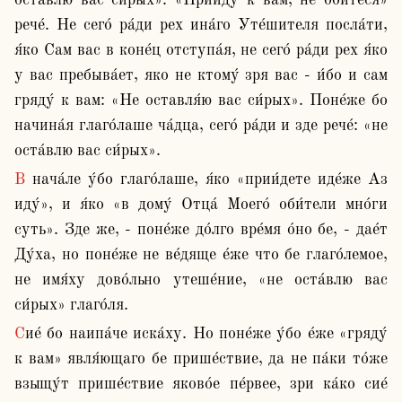
оста́влю вас си́рых». «Прииду́ к вам, не бо́йтеся» 
рече́. Не сего́ ра́ди рех ина́го Уте́шителя посла́ти, 
я́ко Сам вас в коне́ц отступа́я, не сего́ ра́ди рех я́ко 
у вас пребыва́ет, яко не ктому́ зря вас - и́бо и сам 
гряду́ к вам: «Не оставля́ю вас си́рых». Поне́же бо 
начина́я глаго́лаше ча́дца, сего́ ра́ди и зде рече́: «не 
оста́влю вас си́рых».
В нача́ле у́бо глаго́лаше, я́ко «прии́дете иде́же Аз 
иду́», и я́ко «в дому́ Отца́ Моего́ оби́тели мно́ги 
суть». Зде же, - поне́же до́лго вре́мя о́но бе, - дае́т 
Ду́ха, но поне́же не ве́дяще е́же что бе глаго́лемое, 
не имя́ху дово́льно утеше́ние, «не оста́влю вас 
си́рых» глаго́ля.
Сие́ бо наипа́че иска́ху. Но поне́же у́бо е́же «гряду́ 
к вам» явля́ющаго бе прише́ствие, да не па́ки то́же 
взыщу́т прише́ствие яково́е пе́рвее, зри ка́ко сие́ 