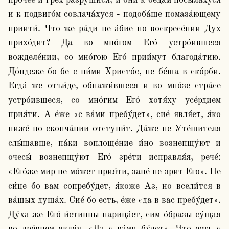
про́чее и грех разруши́ся, и они́ к беда́м посыла́хуся 
и к подвиго́м совлача́хуся - подоба́ше помаза́ющему 
приити́. Что же ра́ди не а́бие по воскресе́нии Дух 
прихо́дит? Да во мно́гом Его́ устро́ившеся 
вожделе́нии, со мно́гою Его́ прии́мут благода́тию. 
До́ндеже бо бе с ни́ми Христо́с, не бе́ша в ско́рби. 
Егда́ же отъи́де, обнажи́вшеся и во мно́зе стра́се 
устро́ившеся, со мно́гим Его́ хотя́ху усе́рдием 
прия́ти. А е́же «с ва́ми пребу́дет», сие́ явля́ет, я́ко 
ниже́ по сконча́нии отступи́т. Да́же не Уте́шителя 
слы́шавше, па́ки воплоще́ние и́но вознепщу́ют и 
очесы́ вознепщу́ют Его́ зре́ти исправля́я, рече́: 
«Его́же мир не мо́жет прия́ти, зане́ не зрит Его». Не 
си́це бо вам сопребу́дет, я́коже Аз, но всели́тся в 
ва́шых душа́х. Сие́ бо есть, е́же «да в вас пребу́дет». 
Ду́ха же Его́ и́стинны нарица́ет, сим о́бразы су́щая 