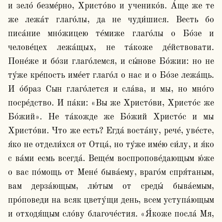
и зело́ безме́рно, Христо́во и ученико́в. А́ще же те 
же лежа́т глаго́лы, да не чуди́шися. Весть бо 
писа́ние мно́жицею те́миже глаго́лы о Бо́зе и 
челове́цех лежа́щых, не та́коже де́йствовати. 
Поне́же и бо́зи глаго́лемся, и сы́нове Бо́жии: но не 
ту́же кре́пость име́ет глаго́л о нас и о Бо́зе лежа́щь. 
И о́браз Сын глаго́лется и сла́ва, и мы, но мно́го 
посре́дство. И па́ки: «Вы же Христо́ви, Христо́с же 
Бо́жий». Не та́кожде же Бо́жий Христо́с и мы 
Христо́ви. Что же есть? Егда́ воста́ну, рече́, уве́сте, 
я́ко не отдели́хся от Отца́, но ту́же име́ю си́лу, и я́ко 
с ва́ми есмь всегда́. Веще́м воспропове́дающым ю́же 
о вас по́мощь от Мене́ быва́ему, враго́м спря́таным, 
вам дерза́ющым, лю́тым от среды́ быва́емым, 
про́поведи на всяк цвету́щи день, всем уступа́ющым 
и отходя́щым сло́ву благоче́стия. «Я́коже посла́ Мя, 