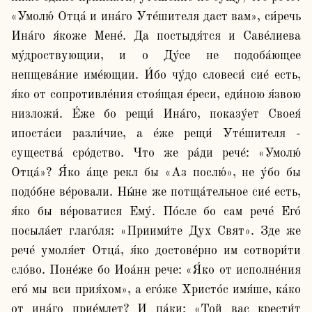
«Умолю́ Отца́ и ина́го Уте́шителя даст вам», си́речь 
Ина́го я́коже Мене́. Да постыдя́тся и Саве́лиева 
му́дроствующии, и о Ду́се не подоба́ющее 
непщева́ние име́ющии. И́бо чу́до словеси́ сие́ есть, 
я́ко от сопротивле́ния стоя́щая е́реси, еди́ною я́звою 
низложи́. Е́же бо рещи́ Ина́го, показу́ет Своея́ 
ипоста́си разли́чие, а е́же рещи́ Уте́шителя - 
существа́ сро́дство. Что же ра́ди рече́: «Умолю́ 
Отца́»? Я́ко а́ще рекл бы «Аз послю́», не у́бо бы 
подо́бне ве́ровали. Ны́не же потща́тельное сие́ есть, 
я́ко бы ве́роватися Ему́. По́сле бо сам рече́ Его́ 
посыла́ет глаго́ля: «Приими́те Дух Свят». Зде же 
рече́ умоля́ет Отца́, я́ко достове́рно им сотвори́ти 
сло́во. Поне́же бо Иоа́нн рече: «Я́ко от исполне́ния 
его́ мы вси прия́хом», а его́же Христо́с имя́ше, ка́ко 
от ина́го прие́млет? И па́ки: «Той вас крести́т 