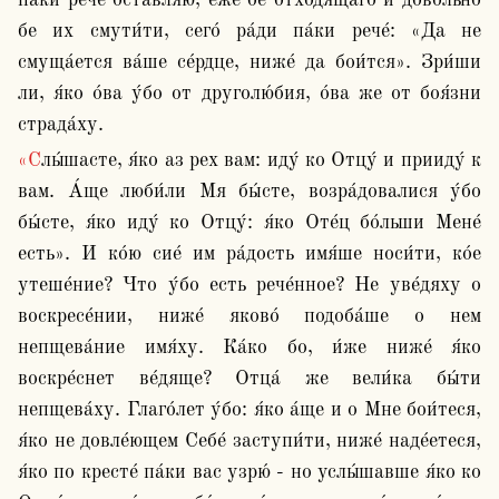
па́ки рече́ оставля́ю, е́же бе отходя́щаго и дово́льно 
бе их смути́ти, сего́ ра́ди па́ки рече́: «Да не 
смуща́ется ва́ше се́рдце, ниже́ да бои́тся». Зри́ши 
ли, я́ко о́ва у́бо от друголю́бия, о́ва же от боя́зни 
страда́ху.
«Слы́шасте, я́ко аз рех вам: иду́ ко Отцу́ и прииду́ к 
вам. А́ще люби́ли Мя бы́сте, возра́довалися у́бо 
бы́сте, я́ко иду́ ко Отцу́: я́ко Оте́ц бо́льши Мене́ 
есть». И ко́ю сие́ им ра́дость имя́ше носи́ти, ко́е 
утеше́ние? Что у́бо есть рече́нное? Не уве́дяху о 
воскресе́нии, ниже́ яково́ подоба́ше о нем 
непщева́ние имя́ху. Ка́ко бо, и́же ниже́ я́ко 
воскре́снет ве́дяще? Отца́ же вели́ка бы́ти 
непщева́ху. Глаго́лет у́бо: я́ко а́ще и о Мне бои́теся, 
я́ко не довле́ющем Себе́ заступи́ти, ниже́ наде́етеся, 
я́ко по кресте́ па́ки вас узрю́ - но услы́шавше я́ко ко 