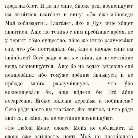
предглаго́лет. И да не си́це, я́коже рех, вознепщу́ют 
им явля́тися глаго́лет и вину́: «За е́же за́поведи 
Моя́ соблюда́ти». Глаго́лет, я́ко и Дух си́це хо́щет 
явля́тися. А́ще же толи́ко с ним пребы́вше вре́мя, не 
у́ терпя́т та́мо существо́, па́че же ниже́ разумева́ют 
сие́, что у́бо пострада́ли бы, а́ще в нача́ле си́це им 
яви́лбыся? Сего́ ра́ди и ясть с ни́ми, да не мечта́ние 
вещь вознепщу́ется. А́ще бо на вода́х ви́девше сие́ 
непщева́ша: и́бо тому́же зре́нию я́вльшуся, и не 
пре́жде мно́га разлучи́вшуся, - что у́бо 
вознепщева́ли бы, а́ще ви́дели бы Его́ а́бие 
воскре́сша, Его́же ви́деша держи́ма и побива́ема? 
Сего́ ра́ди ча́сте им глаго́лет, я́ко яви́тся, и что ра́ди 
яви́тся, и ка́ко, да не мечта́ние вознепщу́ют.
«Не любя́й Мене́, слове́с Мои́х не соблюда́ет. И 
сло́во е́же слы́шасте, несть Мое́, но посла́вшаго 