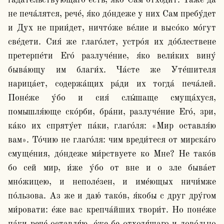
гада́тельствующаго есть, я́ко Сам отхо́дит. Та́же да 
не печа́лятся, рече́, я́ко до́ндеже у них Сам пребу́дет 
и Дух не прии́дет, ничто́же ве́лие и высо́ко мо́гут 
све́дети. Сия́ же глаго́лет, устро́я их до́блествене 
претерпе́ти Его́ разлуче́ние, я́ко вели́ких вину́ 
быва́ющу им благи́х. Ча́сте же Уте́шителя 
нарица́ет, содержа́щих ра́ди их тогда́ печа́лей. 
Поне́же у́бо и сия́ слы́шаще смуща́хуся, 
помышля́юще ско́рби, бра́ни, разлуче́ние Его́, зри, 
ка́ко их спряту́ет па́ки, глаго́ля: «Мир оставля́ю 
вам». То́чию не глаго́ля: чим вреди́теся от мирска́го 
смуще́ния, до́ндеже ми́рствуете ко Мне? Не тако́в 
бо сей мир, и́же у́бо от вне и о зле быва́ет 
мно́жицею, и неполе́зен, и име́ющых ничи́мже 
по́льзова. Аз же и даю́ тако́в, я́кобы с друг дру́гом 
ми́ровати: е́же вас крепча́йших твори́т. Но поне́же 