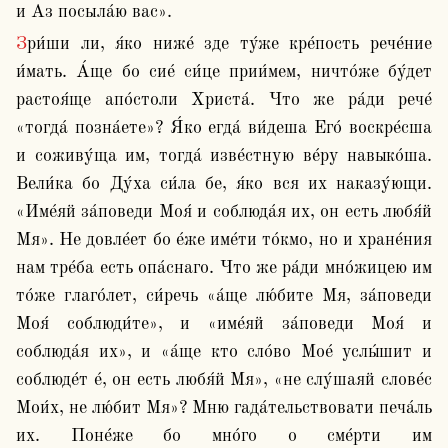
и Аз посыла́ю вас».
Зри́ши ли, я́ко ниже́ зде ту́же кре́пость рече́ние 
и́мать. А́ще бо сие́ си́це прии́мем, ничто́же бу́дет 
растоя́ще апо́столи Христа́. Что же ра́ди рече́ 
«тогда́ позна́ете»? Я́ко егда́ ви́деша Его́ воскре́сша 
и соживу́ща им, тогда́ изве́стную ве́ру навыко́ша. 
Вели́ка бо Ду́ха си́ла бе, я́ко вся их наказу́ющи. 
«Име́яй за́поведи Моя́ и соблюда́я их, он есть любя́й 
Мя». Не довле́ет бо е́же име́ти то́кмо, но и хране́ния 
нам тре́ба есть опа́снаго. Что же ра́ди мно́жицею им 
то́же глаго́лет, си́речь «а́ще лю́бите Мя, за́поведи 
Моя́ соблюди́те», и «име́яй за́поведи Моя́ и 
соблюда́я их», и «а́ще кто сло́во Мое́ услы́шит и 
соблюде́т е́, он есть любя́й Мя», «не слу́шаяй слове́с 
Мои́х, не лю́бит Мя»? Мню гада́тельствовати печа́ль 
их. Поне́же бо мно́го о сме́рти им 