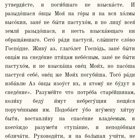
утверди́сте, и поги́бшаго не взыска́сте. И 
разыдо́шася о́вцы Моя́ на го́ры и на вся хо́лмы 
высо́кия, зане́ не бы́ти пастухо́м, и по лицу́ всея́ 
земли́ разыдо́шася, и несть взыска́ющаго ни 
обраща́юшаго. Сего́ ра́ди пастуси́, слы́шите сло́во 
Госпо́дне. Живу́ аз, глаго́лет Госпо́дь, зане́ бы́ти 
овца́м на снеде́ние пти́цам небе́сным, зане́ не бы́ти 
пастухо́м, и не взыска́ша ове́ц Мои́х, но пасо́ша 
пастуси́ себе́, ове́ц же Мои́х погуби́ша. Того́ ра́ди 
изба́влю Аз о́вцы изоу́ст их, и ктому́ не бу́дут в 
снеде́ние». Разуме́йте что потре́ба старе́йшинам, 
коли́ку беду́ и́мут небрегу́щии пещи́ся 
поруче́нными им. Подоба́ет у́бо игу́мену хи́тру 
быт́и, востанли́ву на спасе́ние владе́емым, и 
коего́ждо разумет́и ступа́ние, и неподо́бныя 
облича́ти. Руководи́ти, и на бол́ьшая учи́ти, не 