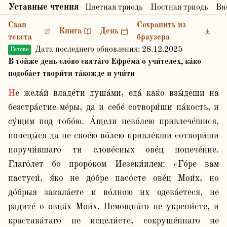
Уставные чтения
Цветная триодь
Постная триодь
Вн
Скан
Сохранить из
Книга
День
текста
браузера
Дата последнего обновления:
28.12.2025
Готово
В то́йже день сло́во свята́го Ефре́ма о учи́телех, ка́ко
подоба́ет твори́ти та́кожде и учи́ти
Не жела́й владе́ти душа́ми, еда́ каќо взы́деши на 
безстра́стие ме́ры, да и себе́ сотвори́ши па́кость, и 
су́щим под тобо́ю. А́щели нево́лею привлече́шися, 
попецы́ся да не свое́ю во́лею привле́кши сотвори́ши 
поручи́вшаго ти слове́сных ове́ц попече́ние. 
Глаго́лет бо проро́ком Иезеки́илем: «Го́ре вам 
пастуси́, я́ко не до́бре пасо́сте ове́ц Мои́х, но 
до́брыя закала́ете и во́лною их одева́етеся, не 
радите́ о овца́х Мои́х. Немощна́го не укрепи́сте, и 
крастава́таго не исцели́сте, сокруше́ннаго не 