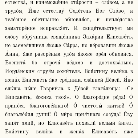
естества́, и изнеможе́ние ста́рости – сло́вом, а не 
трудо́м, И́же естеству́ Соде́тель Бог Сло́во, и 
теле́сное обетша́ние обновля́ет, и непло́дства 
заматоре́ние исправля́ет. И свиде́тельствует ми 
сло́ву обру́чница свяще́нника Заха́рии Елисаве́ть, 
не засмея́вшися я́коже Са́рра, но ве́ровавши я́коже 
А́нна, я́же разоре́ным удо́м я́коже оре́л обнови́ся. 
Воспита́ бо отроча́ ве́домо и достохва́льно, 
Иорда́нским струя́м сожи́теля. Вои́стину вели́ка в 
жена́х Елисаве́ть я́ко сро́дница сла́вней Де́вей. Я́ко 
слы́ша ны́не Гаврии́ла к Де́вей глаго́люща: «Се 
Елисаве́ть, ю́жика твоя́». О́ благоро́дие ро́да! О́ 
прино́са благогове́йнаго! О́ чистоты́ жития́! О́ 
благолю́бия души́! О́ ми́ро прия́тнаго сосу́да! Е́ву 
запя́т змий, но Елисаве́ть похвали́ вельми́ а́нгел. 
Вои́стину вели́ка в жена́х Елисаве́ть я́же 