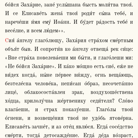
бо́йся Заха́рие, зане́ услы́шана бысть моли́тва твоя́. 
И се Елисаве́ть жена́ твоя́ роди́т сы́на тебе́, и 
нарече́ши и́мя ему́ Иоа́нн. И бу́дет ра́дость тебе́ и 
весе́лие, и всем лю́дем»».
Сия́ а́нгелу глаго́лющу, Заха́рия стра́хом сме́ртным 
объя́т быв. И сопроти́в ко а́нгелу отвеща́ рек си́це: 
«Вне стра́ха повелева́еши ми бы́ти, и глаго́леши ми: 
«Не бо́йся Заха́рие». И ка́ко мо́щно есть сие́, еж́е не 
ви́дех когда́, ны́не пе́рвее ви́жду, огнь веща́ющь, 
безтеле́сна челове́ка, непи́сан о́браз, несочета́нно 
лице́, облакососта́влен зрак, воздухоше́ствена 
хо́дца, крилолу́чна же́ртвенику седи́теля? Сло́во 
влага́еши, и страх показу́еши. Глаго́лы твои́ 
о́гнени, и возвеще́ния твоя́ не удо́бь ятове́рна. 
Елисаве́ть зачне́т, и аз оте́ц явлю́ся. Егда́ сосе́дство 
сме́рти, тогда́ детосажде́ние. Егда́ де́да во́зраст, 