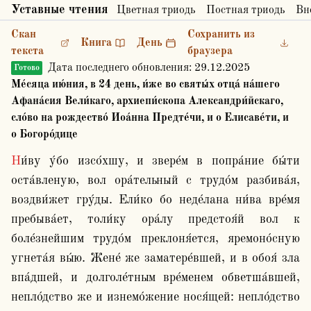
Уставные чтения
Цветная триодь
Постная триодь
Вн
Скан
Сохранить из
Книга
День
текста
браузера
Дата последнего обновления:
29.12.2025
Готово
Ме́сяца ию́ния, в 24 день, и́же во святы́х отца́ на́шего
Афана́сия Вели́каго, архиепи́скопа Александри́йскаго,
сло́во на рождество́ Иоа́нна Предте́чи, и о Елисаве́ти, и
о Богоро́дице
Ни́ву у́бо изсо́хшу, и звере́м в попра́ние бы́ти 
оста́вленую, вол ора́тельный с трудо́м разбива́я, 
воздви́жет гру́ды. Ели́ко бо неде́лана ни́ва вре́мя 
пребыва́ет, толи́ку ора́лу предстоя́й вол к 
боле́знейшим трудо́м преклоня́ется, яремоно́сную 
угнета́я вы́ю. Жене́ же заматере́вшей, и в обоя́ зла 
впа́дшей, и долголе́тным вре́менем обветша́вшей, 
непло́дство же и изнемо́жение нося́щей: непло́дство 