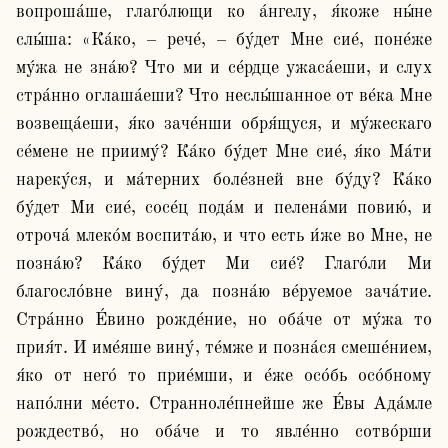
вопроша́ше, глаго́лющи ко а́нгелу, я́коже ны́не 
слы́ша: «Ка́ко, – рече́, – бу́дет Мне сие́, поне́же 
му́жа не зна́ю? Что ми и се́рдце ужаса́еши, и слух 
стра́нно оглаша́еши? Что неслы́шанное от ве́ка Мне 
возвеща́еши, я́ко заче́нши обря́щуся, и му́жескаго 
се́мене не прииму́? Ка́ко бу́дет Мне сие́, я́ко Ма́ти 
нареку́ся, и ма́терних боле́зней вне бу́ду? Ка́ко 
бу́дет Ми сие́, сосе́ц пода́м и пелена́ми повию́, и 
отроча́ млеко́м воспита́ю, и что есть и́же во Мне, не 
позна́ю? Ка́ко бу́дет Ми сие́? Глаго́ли Ми 
благосло́вне вину́, да позна́ю ве́руемое зача́тие. 
Стра́нно Е́вино рожде́ние, но оба́че от му́жа то 
прия́т. И име́яше вину́, те́мже и позна́ся смеше́нием, 
я́ко от него́ то прие́мши, и е́же осо́бь осо́бному 
напо́лни ме́сто. Странноле́пнейше же Е́вы Ада́мле 
рождество́, но оба́че и то явле́нно сотво́рши 