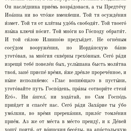
Он насле́дника прие́мь возра́довася, а ты Предте́чу 
Иоа́нна ни во что́же вменя́еши. Той тя осужде́ния 
и́змет. Той тя от кля́твы удо́бь свободи́т. Той твоего́ 
язы́ка ключи́ но́сит. Той мно́ги ко Го́споду обрати́т. 
И той си́лою Илиино́ю предъи́дет. Не огне́ным 
сосу́дом вооруже́ния, но Иорда́нскую ба́ню 
угото́вая, за мно́гия скве́рны грехо́вныя. Сего́ ра́ди 
изрещи́ тебе́ повеле́н бых, услы́шана бысть моли́тва 
твоя́, зане́ приспе́ вре́мя, и́же дре́вле прорече́нное, и 
ны́не исполня́емо: «Глас вопию́щаго в пусты́ни, 
угото́вайте путь Госпо́день, пра́вы сотвори́те стези́ 
Его́». Ни а́нгел,́ ни хода́тай, но Сам Госпо́дь 
прии́дет и спасе́т нас. Сего́ ра́ди Заха́рие ты у́бо 
умо́лкни, во вре́мя пререка́ния, прило́г томле́ния 
прие́м. Аз же от ме́ста в ме́сто преиду́, и к Де́вей 
хощу́ поити́, от во́инския бесе́ды, на апо́стольскую 