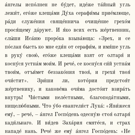
а́нгелы испо́лнен не бу́дет, иде́же та́йный угль 
лежи́т, его́же клеща́ми Ду́ха серафи́мы прие́млюще, 
ра́ди служе́ния свяще́ннича очище́ние грехо́м 
прося́щему да́руют. И я́ко всих есть же́ртвенник, 
слы́ши Иса́ию проро́ка взыва́юща: «Зрех, и се 
по́слан бысть ко мне еди́н от серафи́м, и имя́ше угль 
в руку́ свою́, его́же клеща́ми взят от олтаря́ и 
косну́ся устна́м мои́м. И рече́, се косну́ся си́й устна́м 
твои́м, отъи́мет беззако́ния твоя́, и грехи́ твоя́ 
очи́стит». Зри́ши ли, кото́рии предстоя́т 
же́ртвенику, и какове́ма очи́ма досто́ит взира́ть 
внутрь! Чи́стыми неле́стными, благопода́тными, 
нищелю́бными. Что у́бо евангели́ст Лука́: «Яви́жеся 
ему́, – рече́, – а́нгел Госпо́день одесну́ю стоя́ олтаря́ 
кади́льнаго. И ви́дев Заха́рия смяте́ся, и страх 
нападе́ нань. Рече́ же ему́ а́нгел Госпо́день: «Не 