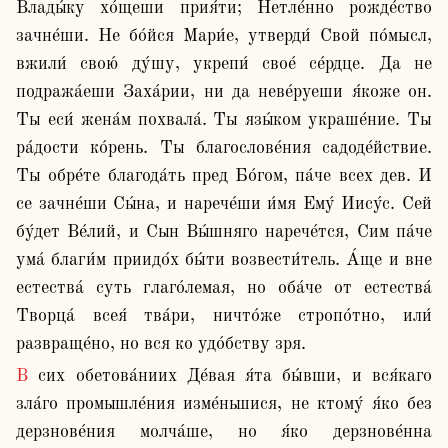
Влады́ку хо́щеши прия́ти; Нетле́нно рожде́ство 
зачне́ши. Не бо́йся Мари́е, утверди́ Свой по́мысл, 
вжили́ свою́ ду́шу, укрепи́ свое́ се́рдце. Да не 
подража́еши Заха́рии, ни да неве́руеши я́коже он. 
Ты еси́ жена́м похвала́. Ты язы́ком украше́ние. Ты 
ра́дости ко́рень. Ты благослове́ния садоде́йствие. 
Ты обре́те благода́ть пред Бо́гом, па́че всех дев. И 
се зачне́ши Сы́на, и нарече́ши и́мя Ему́ Иису́с. Сей 
бу́дет Ве́лий, и Сын Вы́шняго нарече́тся, Сим па́че 
ума́ благи́м приидо́х бы́ти возвести́тель. А́ще и вне 
естества́ суть глаго́лемая, но оба́че от естества́ 
Творца́ всея́ тва́ри, ничто́же стропо́тно, или́ 
развраще́но, но вся ко удо́бству зря.
В сих обетова́ниих Де́вая я́та бы́вши, и вся́каго 
зла́го промышле́ния изме́ньшися, не ктому́ я́ко без 
дерзнове́ния молча́ше, но я́ко дерзнове́нна 