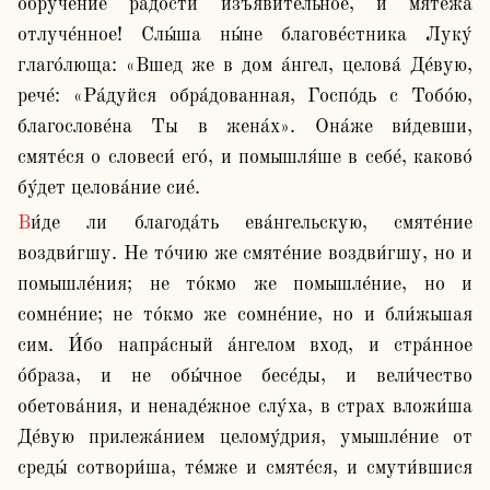
обруче́ние ра́дости изъяви́тельное, и мяте́жа 
отлуче́нное! Слы́ша ны́не благове́стника Луку́ 
глаго́люща: «Вшед же в дом а́нгел, целова́ Де́вую, 
рече́: «Ра́дуйся обра́дованная, Госпо́дь с Тобо́ю, 
благослове́на Ты в жена́х». Она́же ви́девши, 
смяте́ся о словеси́ его́, и помышля́ше в себе́, каково́ 
бу́дет целова́ние сие́.
Ви́де ли благода́ть ева́нгельскую, смяте́ние 
воздви́гшу. Не то́чию же смяте́ние воздви́гшу, но и 
помышле́ния; не то́кмо же помышле́ние, но и 
сомне́ние; не то́кмо же сомне́ние, но и бли́жьшая 
сим. И́бо напра́сный а́нгелом вход, и стра́нное 
о́браза, и не обы́чное бесе́ды, и вели́чество 
обетова́ния, и ненаде́жное слу́ха, в страх вложи́ша 
Де́вую прилежа́нием целому́дрия, умышле́ние от 
среды́ сотвори́ша, те́мже и смяте́ся, и смути́вшися 