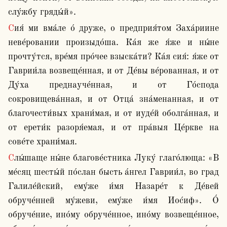
слу́жбу гряды́й».
Сия́ ми вма́ле о́ друже, о предприя́том Заха́риине 
неве́ровании произыдо́ша. Ка́я же я́же и ны́не 
прочту́тся, вре́мя про́чее взыска́ти? Ка́я сия́: я́же от 
Гаврии́ла возвеще́нная, и от Де́вы ве́рованная, и от 
Ду́ха преднауче́нная, и от Го́спода 
сокровищева́нная, и от Отца́ зна́менанная, и от 
благочести́вых храни́мая, и от иуде́й оболга́нная, и 
от ерети́к разоря́емая, и от пра́выя Це́ркве на 
сове́те храни́мая.
Слы́шаще ны́не благове́стника Луку́ глаго́люща: «В 
ме́сяц шесты́й по́слан бысть а́нгел Гаврии́л, во град 
Галиле́йский, ему́же и́мя Назаре́т к Де́вей 
обруче́нней му́жеви, ему́же и́мя Иос́иф». О́ 
обруче́ние, ино́му обруче́нное, ино́му возвеще́нное, 