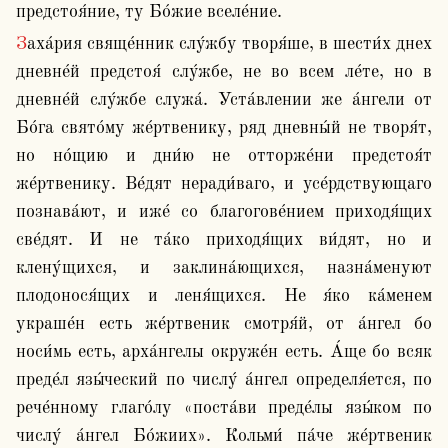
предстоя́ние, ту Бо́жие вселе́ние.
Заха́рия свяще́нник слу́жбу творя́ше, в шести́х днех 
дневне́й предстоя́ слу́жбе, не во всем ле́те, но в 
дневне́й слу́жбе служа́. Уста́влении же а́нгели от 
Бо́га свято́му же́ртвенику, ряд дневны́й не творя́т, 
но но́щию и дни́ю не отторже́ни предстоя́т 
же́ртвенику. Ве́дят неради́ваго, и усе́рдствующаго 
познава́ют, и иже́ со благогове́нием приходя́щих 
све́дят. И не та́ко приходя́щих ви́дят, но и 
клену́щихся, и заклина́ющихся, назна́менуют 
плодонося́щих и леня́щихся. Не я́ко ка́менем 
украше́н есть же́ртвеник смотря́й, от а́нгел бо 
носи́мь есть, арха́нгелы окруже́н есть. А́ще бо всяк 
преде́л язы́ческий по числу́ а́нгел определя́ется, по 
рече́нному глаго́лу «поста́ви преде́лы язы́ком по 
числу́ а́нгел Бо́жиих». Кольми́ па́че же́ртвеник 