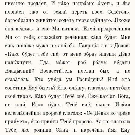
писа́ние преда́ст. И ка́ко напра́сно бысть, и я́ве 
позна́ся, я́ко от земли́ персть взем Соде́тель, 
богообра́зно живо́тно соде́ла первозда́ннаго. Я́коже 
о́на ве́дома, и сие́ Ми изъяви́. Елма́ предрече́нная 
Ми от тебе́, отража́ют рече́нная: ка́ко бу́дет Мне 
сие́, поне́же му́жа не зна́ю?». Гаврии́л же к Де́вей: 
«Ка́ко бу́дет тебе́ сие́, от мене́ о́браз и́щеши Де́во 
навы́кнути. Еда́ мо́жет раб ра́зум ве́дати 
Влады́чний? Возвести́тель по́слан бых, а не 
сказа́тель. Кто уве́да ум Госпо́день? Или́ кто 
сове́тник Ему́ бысть? Я́же слы́шу, глаго́лю, ничто́же 
свое́ творя́. Ка́ко бу́дет Тебе́ сие́. Е́же как от Бо́га, 
не ищи́. Ка́ко бу́дет Тебе́ сие́: я́коже Иса́ия 
велегла́снейши прорече́ глаго́ля: «Се Де́вая во чре́ве 
прии́мет», е́же прия́ти Тебе́ прорече́. Аз же глаго́лю 
Тебе́, я́ко роди́ши Сы́на, и нарече́ши и́мя Ему́ 