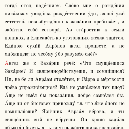
тогда́ оте́ц наде́янием. Сло́во мне о рожде́нии 
ника́коже: увядо́ша рожде́ствении у́ды, заспа́ уже́ 
естество́, невозбужде́нно к жела́нию пребыва́ет, и 
забы́тно себе́ сотвори́. Аз ста́ростию к земли́ 
понико́х, и Елисаве́ть ко угото́ванию же́зла тщи́тся. 
Еди́ною сухи́й Ааро́нов жезл процвете́, а не 
мно́жицею; по чесо́му у́бо разуме́ю сие́?»
А́нгел же к Заха́рии рече́: «Что смуща́ешися 
Заха́рие? И священноде́йствуеши, и сомни́шися? 
Ни, не бе ли Авра́ам столе́тен, и Са́рра о ме́ртвости 
чре́ва упражня́ющися? Еда́ не умно́жися тех плод? 
А́ще не име́л бы показа́ния, до́бре сомне́лся бы. 
А́ще ли от о́ноговех привожду́ тя, что я́же о́ного не 
помышля́еши? Язы́чник Авраа́м ве́рова, и ты 
свяще́нник сый не ве́руеши. Он кроме́ кади́ла 
объюха́н бысть, а ты внутрь же́ртвеника воздыми́ся. 