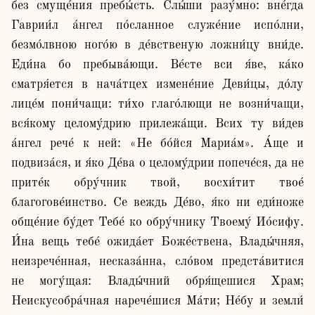
без смуще́ния пребы́сть. Слы́ши разу́мно: вне́гда 
Гаврии́л а́нгел по́сланное служе́ние испо́лни, 
безмо́лвною ного́ю в де́вственую ложни́цу вни́де. 
Еди́на бо пребыва́ющи. Ве́сте вси я́ве, ка́ко 
сматря́ется в нача́тцех измене́ние Деви́цы, до́лу 
лице́м пони́чащи: ти́хо глаго́лющи не возни́чащи, 
вся́кому целому́дрию прилежа́щи. Всих ту ви́дев 
а́нгел рече́ к ней: «Не бо́йся Мариа́м». А́ще и 
подвиза́ся, и я́ко Де́ва о целому́дрии попече́ся, да не 
прите́к обру́чник твой, восхи́тит твое́ 
благогове́инство. Се веждь Де́во, я́ко ни еди́ноже 
обще́ние бу́дет Тебе́ ко обру́чнику Твоему́ Ио́сифу. 
И́на вещь тебе́ ожида́ет Боже́ствена, Влады́чняя, 
неизрече́нная, несказа́нна, сло́вом предста́витися 
не могу́щая: Влады́чний обря́щешися Храм; 
Неискусобра́чная нарече́шися Ма́ти; Не́бу и земли́ 