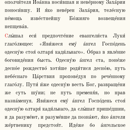
ополчи́теля Иоа́нна носи́вшая и неве́рному Заха́рии 
поноси́вшу. И я́ко неве́рен Заха́рия, теле́сную 
не́мощь изве́стнейшу Бо́жияго возвеще́ния 
непщева́в.
Слы́шал еси́ предпочте́ние евангели́ста Луки́ 
глаго́лющее: «Яви́жеся ему́ а́нгел Госпо́день 
одесну́ю стоя́ олтаря́ кади́льнаго». О́браз в явле́ние 
боговиде́ния бысть. Одесну́ю а́нгел ста, поне́же 
десно́е рождество́ хотя́ше роди́тися десно́ю, путь 
небе́снаго Ца́рствия пропове́дуя по рече́нному 
глаго́лу. Пути́ и́же одесну́ю весть Бог, развраще́ни 
же суть шу́ии; не путь пременя́я, но нрав 
назна́менуя. Яви́жеся ему́ а́нгел Госпо́день стоя́ 
одесну́ю олтаря́ кади́льнаго, да слы́шат прише́дшии, 
и да разуме́ют, и разуме́вше да позна́ют, я́ко а́нгели 
же́ртвенику предстоя́т. Иде́же бо а́нгельское 