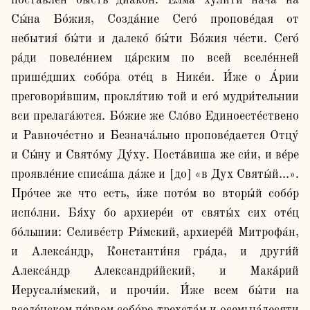
поста́влен бысть диа́кон. Елма́ ху́лити нача́ на 
Сы́на Бо́жия, Cозда́ние Сего́ пропове́дая от 
небытия́ бы́ти и далеко́ бы́ти Бо́жия че́сти. Сего́ 
ра́ди повеле́нием ца́рским по всей вселе́нней 
прише́дших собо́ра оте́ц в Нике́и. И́же о А́рии 
преговори́вшим, прокля́тию той и его́ мудри́тельнии 
вси прелага́ются. Бо́жие же Сло́во Единоесте́ствено 
и Равноче́стно и Безнача́льно пропове́дается Отцу́ 
и Сы́ну и Свято́му Ду́ху. Поста́виша же си́и, и ве́ре 
проявле́ние списа́ша да́же и [до] «в Дух Святы́й…». 
Про́чее же что есть, и́же пото́м во вторы́й собо́р 
испо́лни. Бя́ху бо архиере́и от святы́х сих оте́ц 
бо́льшии: Селиве́стр Ри́мский, архиере́й Митрофа́н, 
и Алекса́ндр, Константи́ня гра́да, и други́й 
Алекса́ндр Александри́йский, и Мака́рий 
Иерусали́мский, и прочи́и. И́же всем бы́ти на 