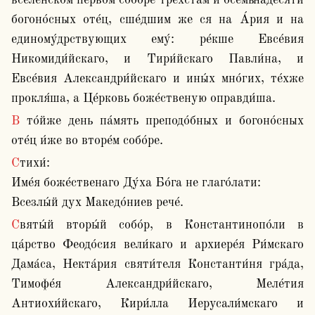
вселе́нском пе́рвом собо́ре трехста́м и осемьна́десяти 
богоно́сных оте́ц, сше́дшим же ся на А́рия и на 
единому́дрствующих ему́: ре́кше Евсе́вия 
Никомиди́йскаго, и Тири́йскаго Павли́на, и 
Евсе́вия Александри́йскаго и ины́х мно́гих, те́хже 
прокля́ша, а Це́рковь боже́ственую оправди́ша.
В то́йже день па́мять преподо́бных и богоно́сных 
оте́ц и́же во вторе́м собо́ре.
Стихи́:

Име́я боже́ственаго Ду́ха Бо́га не глаго́лати:

Всезлы́й дух Македо́ниев рече́.
Святы́й вторы́й собо́р, в Константинопо́ли в 
ца́рство Феодо́сия вели́каго и архиере́я Ри́мскаго 
Дама́са, Некта́рия святи́теля Константи́ня гра́да, 
Тимофе́я Александри́йскаго, Меле́тия 
Антиохи́йскаго, Кири́лла Иерусали́мскаго и 