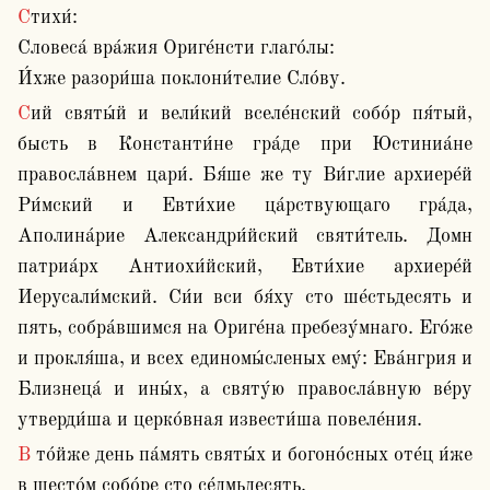
Стихи́:

Словеса́ вра́жия Ориге́нсти глаго́лы:

И́хже разори́ша поклони́телие Сло́ву.
Сий святы́й и вели́кий вселе́нский собо́р пя́тый, 
бысть в Константи́не гра́де при Юстиниа́не 
правосла́внем цари́. Бя́ше же ту Ви́глие архиере́й 
Ри́мский и Евти́хие ца́рствующаго гра́да, 
Аполина́рие Александри́йский святи́тель. Домн 
патриа́рх Антиохи́йский, Евти́хие архиере́й 
Иерусали́мский. Си́и вси бя́ху сто ше́стьдесять и 
пять, собра́вшимся на Ориге́на пребезу́мнаго. Его́же 
и прокля́ша, и всех единомы́сленых ему́: Ева́нгрия и 
Близнеца́ и ины́х, а святу́ю правосла́вную ве́ру 
утверди́ша и церко́вная извести́ша повеле́ния.
В то́йже день па́мять святы́х и богоно́сных оте́ц и́же 
в шесто́м собо́ре сто се́дмьдесять.