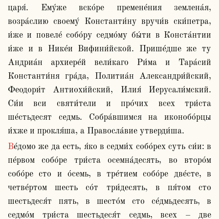
царя́. Ему́же вско́ре премене́ния землена́я,  
возра́слию своему́ Константи́ну вручи́в ски́петра, 
и́же и повеле́ собо́ру седмо́му бы́ти в Конста́нтии 
и́же и в Нике́и Вифини́йской. Прише́дше же ту 
Андриа́н архиере́й вели́каго Ри́ма и Тара́сий 
Константи́ня гра́да, Политиа́н Александри́йский, 
Феодори́т Антиохи́йский, Илия́ Иерусали́мский. 
Си́и вси святи́тели и про́чих всех три́ста 
ше́стьдесят седмь. Собра́вшимся на иконобо́рцы 
и́хже и прокля́ша, а Правосла́вие утверди́ша.
Ве́домо же да есть, я́ко в седми́х собо́рех суть си́и: в 
пе́рвом собо́ре три́ста осемна́десять, во второ́м 
собо́ре сто и о́семь, в тре́тием собо́ре две́сте, в 
четве́ртом шесть со́т три́десять, в пя́том сто 
шестьдеся́т пять, в шесто́м сто се́дмьдесять, в 
седмо́м три́ста шестьдеся́т седмь, всех – две 