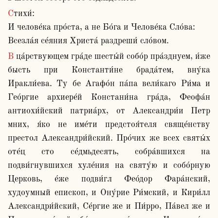
Стихи́:

И челове́ка про́ста, а не Бо́га и Челове́ка Сло́ва:

Всезла́я се́яния Христа́ раздреши́ сло́вом.
В ца́рствующем гра́де шесты́й собо́р пра́зднуем, и́же 
бысть при Константи́не брада́тем, вну́ка 
Иракли́ева. Ту бе Агафо́н па́па вели́каго Ри́ма и 
Гео́ргие архиере́й Констани́на гра́да, Феофа́н 
антиохи́йский патриа́рх, от Александри́и Петр 
мних, я́ко не име́ти предстоя́теля свяще́нству 
престол Александри́йский. Про́чих же всех святы́х 
оте́ц сто се́дмьдесять, собра́вшихся на 
подви́гнувшихся хуле́ния на святу́ю и собо́рную 
Церковь, е́же подви́гл Фео́дор Фара́нский, 
худоумный епископ, и Ону́рие Ри́мский, и Кири́лл 
Александри́йский, Се́ргие же и Пи́рро, Па́вел же и 