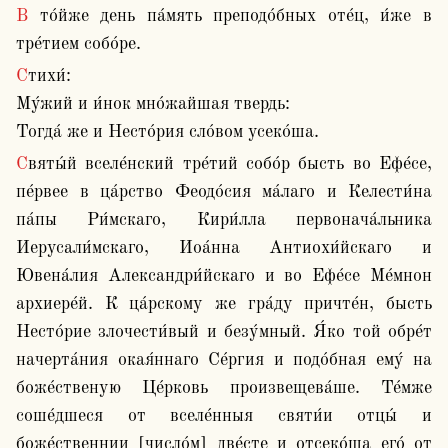
В то́йже день па́мять преподо́бных оте́ц, и́же в 
тре́тием собо́ре.
Стихи́:

Му́жий и и́нок мно́жайшая твердь:

Тогда́ же и Несто́рия сло́вом усеко́ша.
Святы́й вселе́нский тре́тий собо́р бысть во Ефе́се, 
пе́рвее в ца́рство Феодо́сия ма́лаго и Келести́на 
па́пы Ри́мскаго, Кири́лла первонача́льника 
Иерусали́мскаго, Иоа́нна Антиохи́йскаго и 
Ювена́лия Александри́йскаго и во Ефе́се Ме́мнон 
архиере́й. К ца́рскому же гра́ду причте́н, бысть 
Несто́рие злочести́вый и безу́мный. Я́ко той обре́т 
начерта́ния окая́ннаго Се́ргия и подо́бная ему́ на 
боже́ственую Це́рковь произвещева́ше. Те́мже 
соше́дшеся от вселе́нныя святи́и отцы́ и 
боже́ственнии [число́м] две́сте и отсеко́ша его́ от 