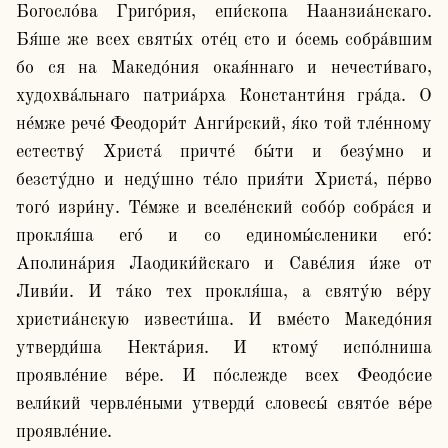
Богосло́ва Григо́рия, епи́скопа Наанзиа́нскаго. 
Бя́ше же всех святы́х оте́ц сто и о́семь собра́вшим 
бо ся на Македо́ния окая́ннаго и нечести́ваго, 
худохва́льнаго патриа́рха Константи́ня гра́да. О 
не́мже рече́ Феодори́т Анги́рский, я́ко той тле́нному 
естеству́ Христа́ причте́ бы́ти и безу́мно и 
безсту́дно и неду́шно те́ло прия́ти Христа́, пе́рво 
того́ изри́ну. Те́мже и вселе́нский собо́р собра́ся и 
прокля́ша его́ и со единомы́сленики его́: 
Аполина́рия Лаодики́йскаго и Саве́лия и́же от 
Ливи́и. И та́ко тех прокля́ша, а святу́ю ве́ру 
христиа́нскую извести́ша. И вме́сто Македо́ния 
утверди́ша Некта́рия. И ктому́ испо́лниша 
проявле́ние ве́ре. И по́слежде всех Феодо́сие 
вели́кий червле́ными утверди́ словесы́ свято́е ве́ре 
проявле́ние.