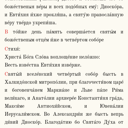
боже́ственыя ве́ры и всех подо́бных ему́: Диоско́ра, 
и Евти́хия и́хже прокля́ша, а святу́ю правосла́вную 
ве́ру тве́рдо укрепи́ша.
В то́йже день па́мять соверша́ется святы́м и 
боже́ственым отце́м и́же в четве́ртом собо́ре
Стихи́:

Христа́ Бо́га Сло́ва воплоще́ние нело́жно:

Весть изве́стна Евти́хия изве́рже.
Святы́й вселе́нский четве́ртый собо́р бысть в 
Халкидо́нской митропо́лии, при благочести́вом царе́ 
и боговенча́нем Маркиа́не и Льве па́пе Ри́ма 
вели́каго, и Анато́лии архиере́е Константи́ня гра́да, 
Макси́ме Антиохи́йском, и Ювена́лии 
Иерусали́мском. Во Александри́и же бысть вепрь 
ди́вий Диоско́р. Благода́тию бо Свята́го Ду́ха от 