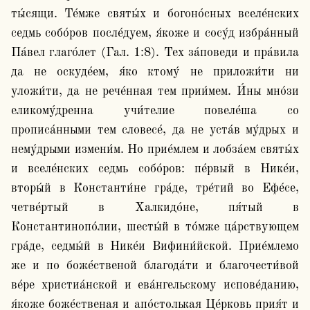
ты́сящи. Те́мже святы́х и богоно́сных вселе́нских 
седмь собо́ров после́дуем, я́коже и сосу́д избра́нный 
Па́вел глаго́лет (Гал. 1:8). Тех за́поведи и пра́вила 
да не оскуде́ем, я́ко ктому́ не приложи́ти ни 
уложи́ти, да не рече́нная тем прии́мем. И́ны мно́зи 
еликому́дренна учи́телие повеле́ша со 
прописа́нными тем словесе́, да не уста́в му́дрых и 
нему́дрыми измени́м. Но прие́млем и лобза́ем святы́х 
и вселе́нских седмь собо́ров: пе́рвый в Нике́и, 
вторы́й в Константи́не гра́де, тре́тий во Ефе́се, 
четве́ртый в Халкидо́не, пя́тый в 
Константинопо́лии, шесты́й в то́мже ца́рствующем 
гра́де, седмы́й в Нике́и Вифини́йской. Прие́млемо 
же и по боже́ственой благода́ти и благочести́вой 
ве́ре христиа́нской и ева́нгельскому испове́данию, 
я́коже боже́ственая и апо́столькая Це́рковь прия́т и 