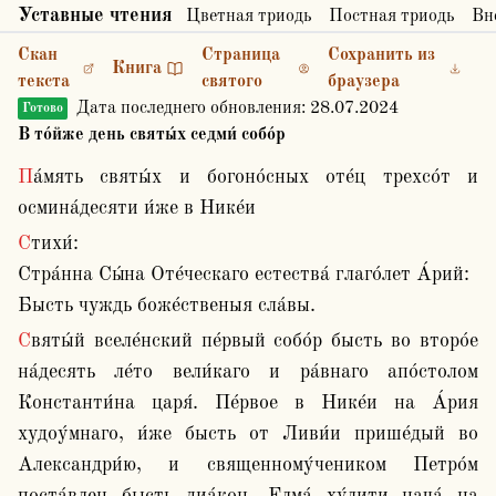
Уставные чтения
Цветная триодь
Постная триодь
Вн
Скан
Страница
Сохранить из
Книга
текста
святого
браузера
Дата последнего обновления:
28.07.2024
Готово
В то́йже день святы́х седми́ собо́р
Па́мять святы́х и богоно́сных оте́ц трехсо́т и 
осмина́десяти и́же в Нике́и
Стихи́:

Стра́нна Сы́на Оте́ческаго естества́ глаго́лет А́рий:

Бысть чуждь боже́ственыя сла́вы.
Святы́й вселе́нский пе́рвый собо́р бысть во второ́е 
на́десять ле́то вели́каго и ра́внаго апо́столом 
Константи́на царя́. Пе́рвое в Нике́и на А́рия 
худоу́мнаго, и́же бысть от Ливи́и прише́дый во 
Александри́ю, и священному́чеником Петро́м 