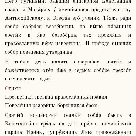
Петр гугни́вый, бы́вшим епи́скопом Констани́ня 
гра́да, и Мака́рие, у́ имени́вшися предста́тельству 
Антиохи́йскому, и Стефа́н его́ учени́к. Те́хже ра́ди 
собо́р собра́ся вселе́нский, на вы́ше пи́санных 
ерети́к и я́ко богобо́рцы тех прокля́ша и 
правосла́вную ве́ру извести́ша. И пре́жде бы́вших 
собо́р повеле́ния утверди́ша.
В то́йже день па́мять соверша́ем святы́х и 
боже́ственных оте́ц и́же в седмо́м собо́ре трехсо́т 
шести́десяти седми́.
Стихи́:

Пресве́тлая свети́ла правосла́вных пра́вил

Повеле́ния разори́ша борю́щихся е́ресь.
Святы́й вселе́нский седмы́й собо́р бысть в 
Константи́не гра́де, во дни при́сно помина́емыя 
цари́цы Ири́ны, супру́жницы Лвьа правосла́внаго 