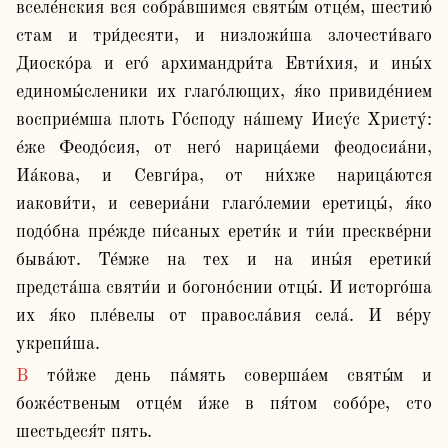
вселе́нския вся собра́вшимся святы́м отце́м, шестию́ 
стам и три́десяти, и низложи́ша злочести́ваго 
Диоско́ра и его́ архимандри́та Евти́хия, и ины́х 
единомы́сленики их глаго́лющих, я́ко привиде́нием 
восприе́мша плоть Го́споду на́шему Иису́с Христу́: 
е́же Феодо́сия, от него́ нарица́еми феодосиа́ни, 
Иа́кова, и Севги́ра, от ни́хже нарица́ются 
иакови́ти, и севериа́ни глаго́лемии еретицы́, я́ко 
подо́бна пре́жде пи́саных ерети́к и ти́и прескве́рни 
быва́ют. Те́мже на тех и на ины́я еретики́ 
предста́ша святи́и и богоно́снии отцы́. И исторго́ша 
их я́ко пле́велы от правосла́вия села́. И ве́ру 
укрепи́ша.
В то́йже день па́мять соверша́ем святы́м и 
боже́ственым отце́м и́же в пя́том собо́ре, сто 
шестьдеся́т пять.