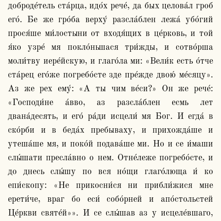
доброде́тель ста́рца, идо́х рече́, да бых целова́л гроб 
его́. Бе же гро́ба верху́ разсла́блен лежа́ убо́гий 
прося́ше ми́лостыни от входя́щих в це́рковь, и той 
я́ко узре́ мя покло́ньшася три́жды, и сотво́рша 
моли́тву иере́йскую, и глаго́ла ми: «Вели́к есть о́тче 
ста́рец его́же погребо́сте зде пре́жде двою́ ме́сяцу». 
Аз же рех ему́: «А ты чим ве́си?» Он же рече́: 
«Господи́не а́вво, аз разсла́блен есмь лет 
двана́десять, и его́ ра́ди исцели́ мя Бог. И егда́ в 
ско́рби и в беда́х пребываху, и прихожда́ше и 
утеша́ше мя, и поко́й подава́ше ми. Но и се и́маши 
слы́шати пресла́вно о нем. Отне́леже погребо́сте, и 
до днесь слы́шу по вся но́щи глаго́люща и́ ко 
епи́скопу: «Не прикосни́ся ни прибли́жися мне 
ерети́че, враг бо еси́ собо́рней и апо́стольстей 
Це́ркви святе́й»». И се слы́шав аз у исцеле́вшаго, 