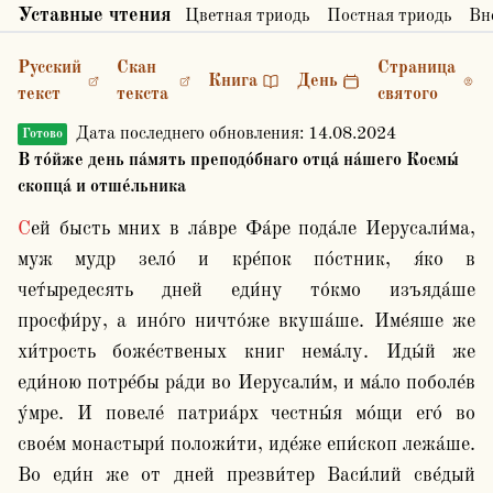
Уставные чтения
Цветная триодь
Постная триодь
Вн
Русский
Скан
Страница
Книга
День
текст
текста
святого
Дата последнего обновления:
14.08.2024
Готово
В то́йже день па́мять преподо́бнаго отца́ на́шего Космы́
скопца́ и отше́льника
Сей бысть мних в ла́вре Фа́ре пода́ле Иерусали́ма, 
муж мудр зело́ и кре́пок по́стник, я́ко в 
чет́ыредесять дней еди́ну то́кмо изъяда́ше 
просфи́ру, а ино́го ничто́же вкуша́ше. Име́яше же 
хи́трость боже́ственых книг нема́лу. Иды́й же 
еди́ною потре́бы ра́ди во Иерусали́м, и ма́ло поболе́в 
у́мре. И повеле́ патриа́рх честны́я мо́щи его́ во 
свое́м монастыри́ положи́ти, иде́же епи́скоп лежа́ше. 
Во еди́н же от дней презви́тер Васи́лий све́дый 