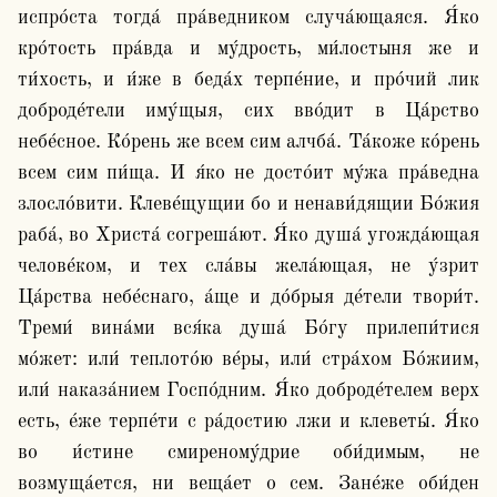
испро́ста тогда́ пра́ведником случа́ющаяся. Я́ко 
кро́тость пра́вда и му́дрость, ми́лостыня же и 
ти́хость, и и́же в беда́х терпе́ние, и про́чий лик 
доброде́тели иму́щыя, сих вво́дит в Ца́рство 
небе́сное. Ко́рень же всем сим алчба́. Та́коже ко́рень 
всем сим пи́ща. И я́ко не досто́ит му́жа пра́ведна 
злосло́вити. Клеве́щущии бо и ненави́дящии Бо́жия 
раба́, во Христа́ согреша́ют. Я́ко душа́ угожда́ющая 
челове́ком, и тех сла́вы жела́ющая, не у́зрит 
Ца́рства небе́снаго, а́ще и до́брыя де́тели твори́т. 
Треми́ вина́ми вся́ка душа́ Бо́гу прилепи́тися 
мо́жет: или́ теплото́ю ве́ры, или́ стра́хом Бо́жиим, 
или́ наказа́нием Госпо́дним. Я́ко доброде́телем верх 
есть, е́же терпе́ти с ра́достию лжи и клеветы́. Я́ко 
во и́стине смиреному́дрие оби́димым, не 
возмуща́ется, ни веща́ет о сем. Зане́же оби́ден 