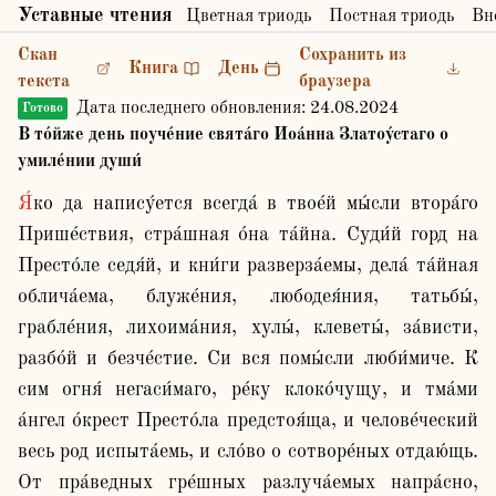
Уставные чтения
Цветная триодь
Постная триодь
Вн
Скан
Сохранить из
Книга
День
текста
браузера
Дата последнего обновления:
24.08.2024
Готово
В то́йже день поуче́ние свята́го Иоа́нна Златоу́стаго о
умиле́нии души́
Я́ко да напису́ется всегда́ в твое́й мы́сли втора́го 
Прише́ствия, стра́шная о́на та́йна. Суди́й горд на 
Престо́ле седя́й, и кни́ги разверза́емы, дела́ та́йная 
облича́ема, блуже́ния, любодея́ния, татьбы́, 
грабле́ния, лихоима́ния, хулы́, клеветы́, за́висти, 
разбо́й и безче́стие. Си вся помы́сли люби́миче. К 
сим огня́ негаси́маго, ре́ку клоко́чущу, и тма́ми 
а́нгел о́крест Престо́ла предстоя́ща, и челове́ческий 
весь род испыта́емь, и сло́во о сотворе́ных отдаю́щь. 
От пра́ведных гре́шных разлуча́емых напра́сно, 