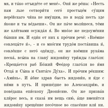
мя, и та́ко отъиде́те от мене́». Они́ же ре́ша: «Несть 
нам льзе сотвори́ти сего́ простьце́м су́щим 
иере́йскаго чи́на не иму́щим, но и воды́ несть зде 
я́коже и ты ве́даеши». Он же па́че моля́шеся, те́ми 
же кля́твами осужда́я я́. Во мно́зе же недоуме́нии 
бы́вши им. И еди́н от них к про́чим рече́: «Взе́мше 
совлецы́те и́», - и со мно́гим трудо́м поста́виша и́, 
совле́кше с него́ оде́жду, он же взе́мши рука́ма 
песка́, всы́па на главу́ жидови́ну три́жды глаго́ля: 
«Креща́ется раб Бо́жий Фео́дор глаго́ля во и́мя 
Отца́ и Сы́на и Свята́го Ду́ха». И про́чим ре́кшим: 
«Ами́нь». И а́бие здрав бысть жидови́н, и и́де с 
ни́ми в путь. И прише́дше во Александри́ю, и 
пове́даша епи́скопу Диони́сию. Он же призва́в 
кли́рос весь, и сказа́ им вещь сию́, а́ще вмени́тся 
жидови́ну креще́ние песо́чное во спасе́ние или́ ни. 