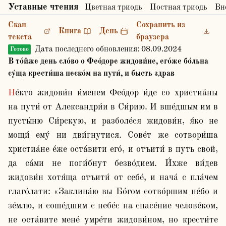
Уставные чтения
Цветная триодь
Постная триодь
Вн
Скан
Сохранить из
Книга
День
текста
браузера
Дата последнего обновления:
08.09.2024
Готово
В то́йже день сло́во о Фео́доре жидови́не, его́же бо́льна
су́ща крести́ша песко́м на пути́, и бысть здрав
Не́кто жидови́н и́менем Фео́дор и́де со христиа́ны 
на пути́ от Александри́и в Си́рию. И вше́дшым им в 
пусты́ню Си́рскую, и разболе́ся жидови́н, я́ко не 
мощи́ ему́ ни дви́гнутися. Сове́т же сотвори́ша 
христиа́не е́же оста́вити его́, и отъити́ в путь свой, 
да са́ми не поги́бнут безво́дием. И́хже ви́дев 
жидови́н хотя́ща отъити́ от себе́, и нача́ с пла́чем 
глаго́лати: «Заклина́ю вы Бо́гом сотво́ршим не́бо и 
зе́млю, и соше́дшим с небе́с на спасе́ние челове́ком, 
не оста́вите мене́ умре́ти жидови́ном, но крести́те 