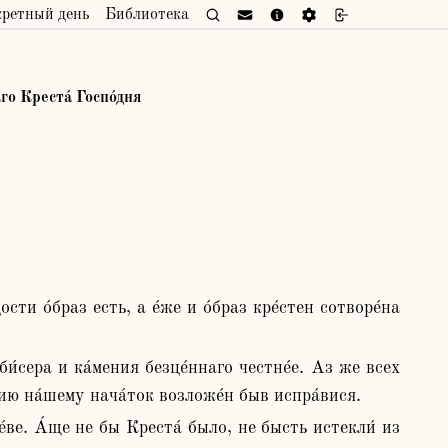
кретный день
Библиотека
го Креста́ Госпо́дня
сти о́браз есть, а е́же и о́браз кре́стен сотворе́на 
́нию на́шему нача́ток возложе́н быв испра́вися.