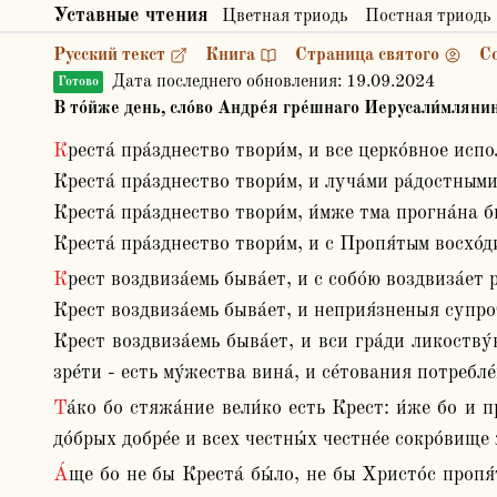
Уставные чтения
Цветная триодь
Постная триодь
Русский текст
Книга
Страница святого
С
Дата последнего обновления:
19.09.2024
Готово
В то́йже день, сло́во Андре́я гре́шнаго Иерусали́млянин
Креста́ пра́зднество твори́м, и все церко́вное исполне́ние озаря́ется.

Креста́ пра́зднество твори́м, и луча́ми ра́достными 
Креста́ пра́зднество твори́м, и́мже тма прогна́на б
Креста́ пра́зднество твори́м, и с Пропя́тым восхо́ди
Крест воздвиза́емь быва́ет, и с собо́ю воздвиза́ет род челове́ческий.

Крест воздвиза́емь быва́ет, и неприя́зненыя супрот
Крест воздвиза́емь быва́ет, и вси гра́ди ликоству́ют
зре́ти ‐ есть му́жества вина́, и се́тования потребле
Та́ко бо стяжа́ние вели́ко есть Крест: и́же бо и приобре́те и́, стяжа́ сокро́вище вели́ко, зла́та и сребра́ и би́сера и ка́мения безце́ннаго честне́е. Аз же всех 
до́брых добре́е и всех честны́х честне́е сокро́вище
А́ще бо не бы Креста́ бы́ло, не бы Христо́с пропя́т. А́ще бы Креста́ не бы́ло, не бы́ Жизнь пропя́та на дре́ве. А́ще не бы Креста́ было, не бысть истекли́ из 