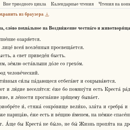
Вне триодного цикла
Календарные чтения
Чтения на кон
охранить из браузера
а, сло́во похва́льное на Воздви́жение честна́го и животворя́ща
лице́ всея́ вселе́нныя просвеща́ется.

ысть, а свет приведе́н бысть.

м, зе́млю оста́вльши до́ле со грехо́м.
и́вныя си́лы па́дающеся отбега́ют и сокрыва́ются.

 и лю́дие веселя́тся: е́же бо помяну́ти есть Креста́ ра́до
́ние, и ле́ности прогна́ние зря́щему быва́ет. 
 же нарица́ю, е́же есть и ве́щию и́менем, на не́мже спасе