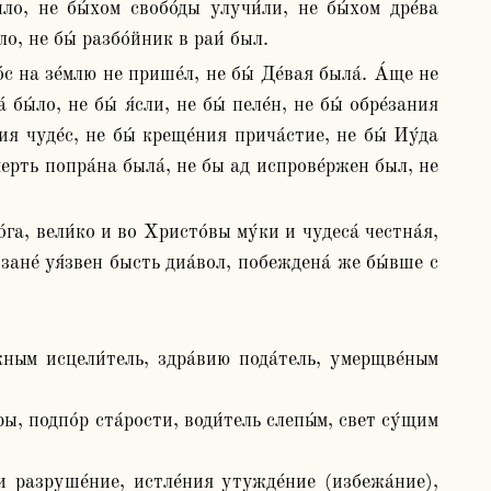
ло, не бы́хом свобо́ды улучи́ли, не бы́хом дре́ва 
о, не бы́ разбо́йник в раи́ был.
ы́ло, не бы́ я́сли, не бы́ пеле́н, не бы́ обре́зания 
ия чуде́с, не бы́ креще́ния прича́стие, не бы́ Иу́да 
смерть попра́на была́, не бы ад испрове́ржен был, не 
зане́ уя́звен бысть диа́вол, побеждена́ же бы́вше с 
ным исцели́тель, здра́вию пода́тель, умерщве́ным 
ы, подпо́р ста́рости, води́тель слепы́м, свет су́щим 
и разруше́ние, истле́ния утужде́ние (избежа́ние), 