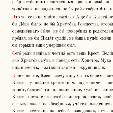
ребр исто́чницы неистле́нныя кровь и вода́ на очи
живо́тнаго наслади́лися, не бы рай отве́рст был, не
Что же се си́це мно́го глаго́лю? А́ще бы Креста́ не бы́ло, не бы Христо́с на зе́млю прише́л. А́ще бы Христо́с на зе́млю не прише́л, не бы́ Де́вая была́. А́ще не 
бы́ Де́вы бы́ло, не бы́ Христо́ва Рождества́ втора́г
осмодне́внаго бы́ло, не бы́ покоре́ния к роди́телема
пре́дал, не бы́ Пила́т суди́й, не бы́ша иуде́и сме́л
бы го́рький змий умерщве́н был.
Сего́ ра́ди вели́ка и честна́ есть вещь Крест! Вели́ка у́бо, я́ко мно́га бла́га исправле́ния бы́ша им и си́ла мно́га, вели́ко и во Христо́вы му́ки и чудеса́ честна́я, 
я́ко Христо́ва му́ка и побе́да есть Христо́с. Му́ка
ним и смерть, и затво́ри а́дстии сокруши́шася.
Коне́чное же, Крест всему́ ми́ру бысть о́бщее спасе́ние.

Крест - упова́ние христиа́ном, наде́ющимся спаси
живо́т, благоче́стия пронаписа́ние, хуле́нию запрещ
Крест ‐ ору́жие на враги́, ски́петр ца́рствия, вене́
во тме, наказа́тель безу́мным, учи́тель младе́нцем, 
Крест ‐ ле́ствица на небеса́ возводя́щая, путь на