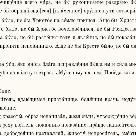
ще́ние всего́ ми́ра, не бы́ рукописа́ние раздра́но бы́
 бы́ обраща́юще[еся] [пла́менное] ору́жие пути́ сотвори́л
о бы́ло, не бы́ Христо́с вочелове́чился, не бы́ Рождества́ б
 бы́ло, не бы́ расте́ния те́лу и явле́ния, не бы́ показа́н
и пропя́ти непови́ннаго. А́ще не бы́ Креста́ бы́ло, не бы́ 
 у́бо за во́льную страсть Му́ченому на нем. Побе́да же и 
́тель, вдаю́щимся приста́нище, боля́щим врачь, неду́ж
е́ние.

ц красоты́, о́браз ненаписа́н, жезл си́лы, утвержде́ние ве́р
греху́ взя́тель, покая́нию показа́ние, пра́вде написа́тель.

 добродея́ние наставля́яй, животу́ испроси́тель, сме́рт