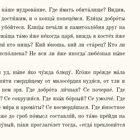
 дости́жим, и о концы́ попеце́мся. Ели́цы добро́ты 
а убо́йтеся. Елиц́ы печа́ли и памятозло́бия друг на 
а́ща та́мо и́же не́когда царя́, виждь в косте́х и́же 
или́ кто нищь? Кий ю́ноша, кий ли ста́рец? Кто ли 
испо́лнена? Не вси ли я́же иногда ́любе́зная ны́не 
упи́ти смердя́щему от милосе́рдия нудя́ся, от тли и 
 нем зря. Где добро́та ли́чная? Се почерне́. Где 
 Се сокруши́ся. Где язы́к бо́рзый? Се умолче́. Где 
 ми́ра и арома́ты? Се восмердя́шася. Где ю́ностное 
́же до гроб по́мысл составля́й, но та́мо пре́йди на 
у́вый, па́ки проглаго́лет тогда, «егда́ преклони́тся 