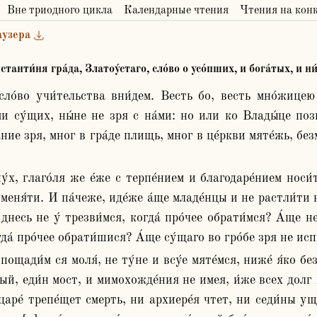
Вне триодного цикла
Календарные чтения
Чтения на кон
аузера
танти́ня гра́да, Златоу́стаго, сло́во о усо́пших, и бога́тых, и н
́ми су́щих, ны́не не зря с на́ми: но или ко Влады́це позв
ние зря, мног в гра́де плищь, мног в це́ркви мяте́жь, безм
меня́ти. И па́чеже, иде́же а́ще младе́нцы и не растли́ти н
днесь не у́ трезви́мся, когда́ про́чее обрати́мся? А́ще не
да́ про́чее обрати́шися? А́ще су́щаго во гро́бе зря не исп
ый, еди́н мост, и мимохожде́ния не имея, и́же всех долг и
аре́ трепе́щет смерть, ни архиере́я чтет, ни седи́ны уще