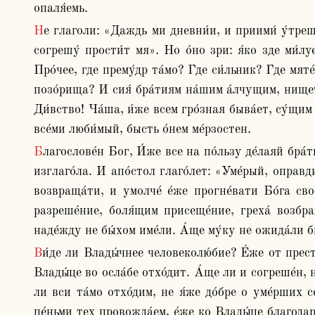
опаля́емь.
Не глаголи: «Даждь ми дневни́и, и приими́ у́трешнии». Не бо зде сматря́я, кто еси́: но тамо ча́я, что бу́деши. Глаго́леши «Человеколюби́в есть Бог, и а́ще 
согрешу́ прости́т мя». Но о́но зри: я́ко зде ми́лу
Про́чее, где прему́др та́мо? Где си́льник? Где мят
позо́рища? И сия́ бра́тиям на́шим а́лчущим, нищ
Ди́вство! Ча́ша, и́же всем гро́зная быва́ет, су́щи
все́ми люби́мый, бысть о́нем ме́рзостен. 
Благослове́н Бог, И́же все на по́льзу де́лаяй бра́тие. Не зла́я, но и поле́зна есть всем смерть. И не мое́ сло́во се, но «смерть му́жу поко́й», боже́ственый И́ов 
изглаго́ла. И апо́стол глаго́лет: «Уме́рый, оправди́
возвраща́ти, и умолче́ е́же прогне́вати Бо́га сво
разреше́ние, боля́щим присеще́ние, греха́ возбран
наде́жду не бы́хом име́ли. А́ще му́ку не ожида́ли б
Ви́де ли Влады́чнее человеколю́бие? Е́же от преступле́ния запреще́ния, бысть нам спасе́ние. А́ще у́бо пра́веден есть уме́рый, ра́дуйся, зане́ же наде́юся ко 
Влады́це во осла́бе отхо́дит. А́ще ли и согреше́н, н
ли вси та́мо отхо́дим, не я́же до́бре о уме́рших 
пе́ньми тех провожда́ем, е́же ко Влады́це благодар