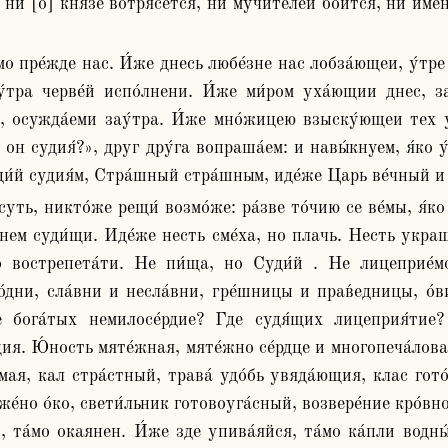
 ни [о] кня́зе вотрясе́тся, ни мучи́телей бои́тся, ни име́н
у́тра черве́й испо́лнени. И́же ми́ром уха́ющии днес, з
 осужда́еми зау́тра. И́же мно́жицею взыску́ющеи тех ус
 он судия́?», друг дру́га вопраша́ем: и навы́кнуем, я́ко у
уди́й судия́м, Стра́шный стра́шным, иде́же Царь ве́чный и
шнем суди́щи. Иде́же несть сме́ха, но плачь. Несть украш
 вострепета́ти. Не пи́ща, но Суди́й . Не лицеприе́мс
о́дни, сла́вни и несла́вни, гре́шницы и прав́едницы, о́ви
е бога́тых немилосе́рдие? Где судя́щих лицеприя́тие?
ия. Ю́ность мяте́жная, мяте́жно се́рдце и многопеча́лов
я, кал стра́стный, трава́ удо́бь увяда́ющия, клас гото́в
е́но о́ко, свети́льник готовоуга́сный, возвере́ние кро́вно
в, та́мо окаянен. И́же зде упива́яйся, та́мо ка́пли водны́