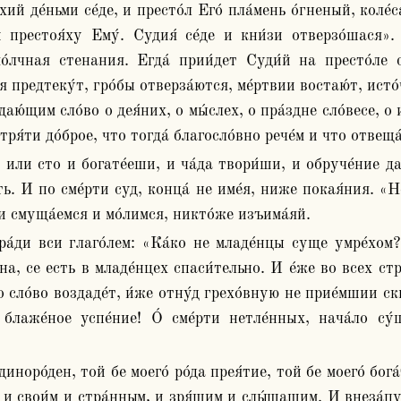
престоя́ху Ему́. Судия́ се́де и кни́зи отверзо́шася». 
́лчная стенания. Егда́ прии́дет Суди́й на престо́ле ст
я предтеку́т, гро́бы отверза́ются, ме́ртвии востаю́т, исто
даю́щим сло́во о дея́них, о мы́слех, о пра́здне сло́весе, о
ря́ти до́брое, что тогда́ благосло́вно рече́м и что отвеща
. И по сме́рти суд, конца́ не име́я, ниже покая́ния. «Нес
и смуща́емся и мо́лимся, никто́же изъима́яй.
вна, се есть в младе́нцех спаси́тельно. И е́же во всех ст
о сло́во воздаде́т, и́же отну́д грехо́вную не прие́мшии скв
лаже́ное успе́ние! О́ сме́рти нетле́нных, нача́ло су́
н и свои́м и стра́нным, и зря́щим и слы́шащим. И внеза́пу 