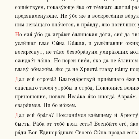
соше́ствуем, показу́юще я́ко от те́мнаго жития́ ра
предзнамену́юще. Не у́бо же в воскресе́нию ве́рующ
ним лежа́щаго пла́чется, в пра́вду, яко поги́бших 
Но сия́ у́бо да игра́ют е́ллинския де́ти, сия́ да творя́т самари́тстии наро́ди. Мы же Христу́ уве́руем и услы́шим, я́ко «гряде́т час и ны́не есть, егда́ ме́ртвии 
услы́шат глас Сы́на Бо́жия, и услы́шавши оживу́т
воскре́снут, не та́ко безобра́зуим умира́ющих молю́
ожидае́т ча́ша. Не пе́рси бие́м, я́ко да не е́ллин
главу́ обнажи́м, я́ко да не Христа́ главу на́шу пос
Дал еси́ отроча́? Благода́рствуй прие́мшаго е́же ти бе пре́дал, просла́ви избра́вшаго е́же созда́л есть: и прие́мшаго плод чре́ва твоего́ нетле́нен, просла́ви 
спа́сшаго твоея́ утро́бы в отро́д. Поклони́ся велик
приноше́ние, но́ваго Исаа́ка я́ко иногда́ Авраа́м.
сваря́имся. Ни бо мо́жем.
Дал еси́ бра́та? Поклони́мся взе́мшему и́ Христу́, И́же тебе́ ра́ди сме́ртен бысть иногда́. Младе́нца дал еси́? Благодари́, я́ко тебе́ ра́ди Младе́нец в я́слех 
бысть. Ра́ба от тебе́ взял есть? Воспо́йте его́, я́ко
ра́ди Бог Единоро́днаго Своего́ Сы́на пре́дал есть 