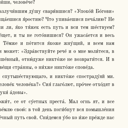
и́ши, челове́че?
ща́ешися я́ростию? Что упива́ешися печа́лию? Не 
ши ли, я́ко тя́жек есть путь и вси тем ше́ствуем? 
е́щет, и ты не гото́вишися? Он ужаса́ется и весь 
ь. Те́мже и по́тится я́коже жну́щий, и всем нам 
и может: «Здра́вствуйте рече́ и о мне моли́теся, в 
ше́вный, отню́дуже никто́же не возврати́тся. И в 
е́щи стра́нны, о ни́хже никто́же спове́да.
ове́к челове́ка?» Сия́ глаго́лют, про́чее отхо́дят в 
уки́ а́довы».
 зе́млю свою́: в той день поги́бнут вся помышле́ния 
ве́чный путь свой. Сни́демся у́бо ко и́же пре́жде нас 