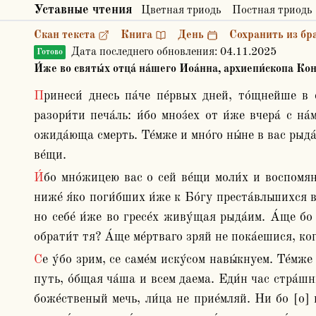
Уставные чтения
Цветная триодь
Постная триодь
Скан текста
Книга
День
Сохранить из бр
Дата последнего обновления:
04.11.2025
Готово
И́же во святы́х отца́ на́шего Иоа́нна, архиепи́скопа Конс
Принеси́ днесь па́че пе́рвых дней, то́щнейше в сло́во учи́тельства вни́дем. Весть бо, весть мно́жицею сло́во уте́шити боле́знь, и учи́тельство умере́но 
разори́ти печа́ль: и́бо мноз́ех от и́же вчера́ с на
ожида́юща смерть. Те́мже и мно́го ны́не в вас рыда́
ве́щи.
И́бо мно́жицею вас о сей ве́щи моли́х и воспомяну́х, глаго́ля же е́же с терпе́нием и благодаре́нием носи́ти ча́дом свои́м успе́ние и не та́ко безобразова́ти, 
ниже́ я́ко поги́бших и́же к Бо́гу преста́вльшихся в
но себе́ и́же во гресе́х живу́щая рыда́им. А́ще бо 
обрати́т тя? А́ще ме́ртваго зряй не пока́ешися, ког
Се у́бо зрим, се саме́м иску́сом навы́кнуем. Те́мже пощади́м ся моля́, не ту́не и всу́е мяте́мся, ниже́ я́ко безсме́ртни мечта́имся. Еди́н бо есть сомре́тия  не ин 
путь, о́бщая ча́ша и всем даема. Еди́н час стра́шн
боже́ственый мечь, ли́ца не прие́мляй. Ни бо [о] ц