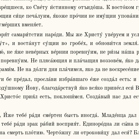
зре́щшеся, ко Све́ту и́стинному отъидо́ша. К восто́ком гр
ии си́це печа́луим, я́коже про́чии не иму́щии упова́ния,
уме́рших вменя́ет.
», и воста́нут су́щии во гробе́х, и обнови́тся земля́. 
, не я́же неве́рных ве́рнии поревну́им, не ри́зы на́ша ра
ом поревну́им. Не пляса́ющия и пла́чащия воззове́м, я́ко д
рами́м. Не на до́лги дни пла́чимся, яко да не воскресе́ние
оду́шному И́ову, благода́рствуй я́ко вся́ко прине́сл еси́ В
 Христо́с прия́л есть, поклони́мся. Созда́вый нас дал ес
 тебе́ ра́ди зрак ра́бий восприя́т. Единоро́дна ли сы́на по
на смерть пло́тию. Черто́жну ли отрокови́цу дал еси́? Благ