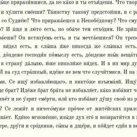
ды́це прирази́вшися, да не ка́ко и ты отъи́деши. Что твор
 со Судие́ю? Что приража́ешся к Непобе́дному? Что сму
? И а́ще и лю́то есть, но оба́че тем отхо́дим. Не зри́
игра́еши? Он истязу́емь есть, и ты мечта́ешися? Он треп
е ви́дел есть, и слы́ша я́же никогда́ же слы́шал ест
, до́ндеже господи́н по́мыслу есть, до́ндеже язы́к веща́т
в страну́ да́льню, ю́же николи́же ви́дех. И в ин мир ду
И на суд стра́шный, иде́же не вем что случи́тмися. И на в
е брат? Иде́же брат бра́та не избавля́ет, ка́ко изба́вит чел
е́т и не у́зрит сме́рти, или́ кто изба́вит ду́шу свою́ из р
ыва́ет. Еди́но мгнове́ние, изы́де дух его́ и возврати́тся в
́тере, дру́ги и сро́дники, сы́ны и дще́ри, и по́йдет еди́н в 