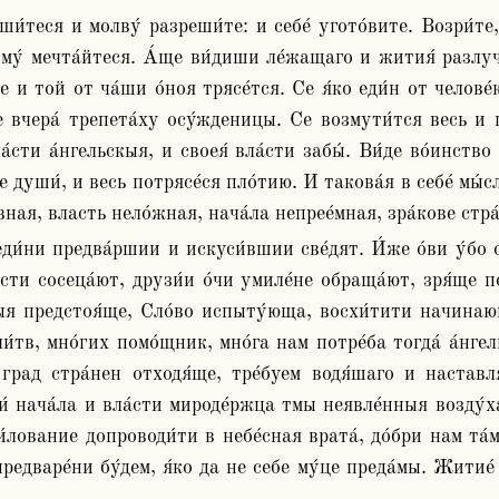
му́ мечта́йтеся. А́ще ви́диши ле́жащаго и жития́ разлуча́
е и той от ча́ши о́ноя трясе́тся. Се я́ко еди́н от челове́к
е вчера́ трепета́ху осу́жденицы. Се возмути́тся весь и п
сти а́нгельскыя, и своея́ вла́сти забы́. Ви́де во́инство с
души́, и весь потрясе́ся пло́тию. И такова́я в себе́ мы́с
вная, власть нело́жная, нача́ла непрее́мная, зра́кове стра
сти сосеца́ют, друзи́и о́чи умиле́не обраща́ют, зря́ще по
ыя предстоя́ще, Сло́во испыту́юща, восхи́тити начинающ
и́тв, мно́гих помо́щник, мно́га нам потре́ба тогда́ а́нгел
рад стра́нен отходя́ще, тре́буем водя́шаго и наставля
́ нача́ла и вла́сти мироде́ржца тмы неявле́нныя возду́ха
́лование допроводи́ти в небе́сная врата́, до́бри нам та́м
редваре́ни бу́дем, я́ко да не себе му́це преда́мы. Житие́ 