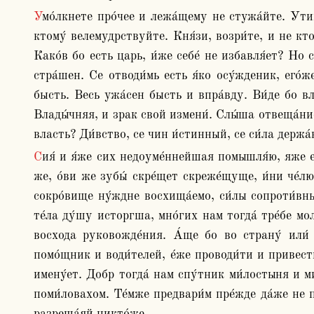
Умо́лкнете про́чее и лежа́щему не стужа́йте. Утиши́теся и молву́ разреши́те: и себе́ угото́вите. Возри́те, и вели́кое та́инство ви́дите. Ца́рие, узри́те, и не 
ктому́ велемудрствуйте. Кня́зи, возри́те, и не кто
Како́в бо есть царь, и́же себе́ не избавля́ет? Но с
стра́шен. Се отводи́мь есть я́ко осу́жденик, его́ж
бысть. Весь ужа́сен бысть и впра́вду. Ви́де бо вла́
Влады́чняя, и зрак свой измени́. Слы́ша отвеща́ние 
власть? Ди́вство, се чин и́стинный, се си́ла держа́
Сия́ и я́же сих недоуме́ннейшая помышля́ю, яже еди́ни предва́ршии и искуси́вшии све́дят. И́же о́ви у́бо от одра́ воскака́ют, бежа́ти у́бо хотя́ше не могу́ще 
же, о́ви же зубы́ скре́щет скреже́щуще, и́ни че́лю
сокро́вище ну́ждне восхища́емо, си́лы сопроти́вн
те́ла ду́шу исторгша, мно́гих нам тогда́ тре́бе мол
восхода руковожде́ния. А́ще бо во страну́ или́ г
помо́щник и води́телей, е́же проводи́ти и привести
имену́ет. Добр тогда́ нам спу́тник ми́лостыня и ми
поми́ловахом. Те́мже предвари́м пре́жде да́же не п