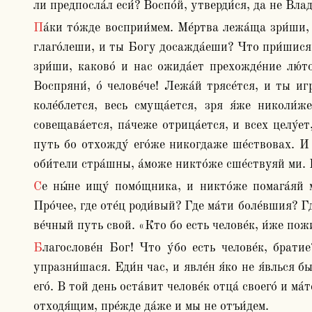
ли предпосла́л еси́? Воспо́й, утверди́ся, да не Вла
Па́ки то́жде восприи́мем. Ме́ртва лежа́ща зри́ши, и ху́лити сме́еши? Та́инству такову́ предстои́ши, и с разлучи́вшим ду́шу свари́вшися? «Упоко́й Бо́гови» 
глаго́леши, и ты Богу досажда́еши? Что при́шися
зри́ши, каково́ и нас ожида́ет прехожде́ние лю́то
Воспряни́, о́ челове́че! Лежа́й трясе́тся, и ты 
коле́блется, весь смуща́ется, зря я́же николи́ж
совещава́ется, па́чеже отрица́ется, и всех целу́ет
путь бо отхожду́ его́же никогдаже ше́ствовах. И 
оби́тели стра́шны, а́може никто́же сше́ствуяй ми. 
Се ны́не ищу́ помо́щника, и никто́же помага́яй ми. Се ищу́ избавля́ющаго, и никто́же изъима́яй. Ищу́ спутьше́ствующаго, и никто́же спостраду́яй ми. 
Про́чее, где оте́ц роди́вый? Где ма́ти боле́вшия? Гд
ве́чный путь свой. «Кто бо есть челове́к, и́же пожив
Благослове́н Бог! Что у́бо есть челове́к, братие? Се лежи́т и ничесо́муже про́чее от жите́йских приложи́т, се от су́етных преста́. Мал огнь ят, и все 
упразни́шася. Еди́н час, и явле́н я́ко не я́влься б
его́. В той день оста́вит челове́к отца́ своего́ и ма
отходя́щим, пре́жде да́же и мы не отъи́дем.