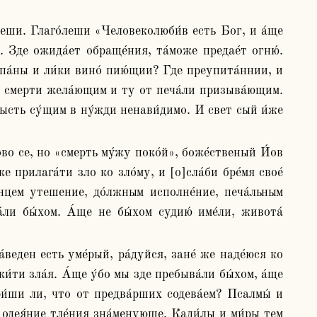
. Зде ожида́ет обраще́ния, та́може предае́т огню́. 
мпа́ны и ли́ки вино́ пию́щии? Где преупита́ннии, и 
 смерти жела́ющим и ту от печа́ли призыва́ющим. 
бысть су́щим в ну́жди ненави́димо. И свет сый и́же 
е прилага́ти зло ко зло́му, и [о]сла́би бре́мя свое́ 
е́нцем утешение, до́лжным исполне́ние, печа́льным 
́ли бы́хом. А́ще не бы́хом судию́ име́ли, живота́ 
и́ти зла́я. А́ще у́бо мы зде пребыва́ли бы́хом, а́ще 
ри́ши ли, что от предва́рших содева́ем? Псалмы́ и 
 одея́ние тле́ния зна́менующе. Кади́лы и ми́ры тем 