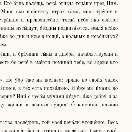
Мног я́ко вои́стину страх та́мо, мног тре́пет и 
ра́шне и превознесе́не, тогда́ не́бо я́ко сви́ток 
́чницы изсы́шут, бе́здны подвиза́ются, земля́ вся́ко 
 и́же во дни и и́же в нощи́, о во́льных и нево́льных? 
́ем.
ть бо рече́ в сме́рти помина́й тебе, во а́деже кто 
ра́шное, в тех есть похва́льно. И е́же мы и́мамы во 
ерну? Или́ о чесо́м му́чими бу́дут, и́же добру́ и за 
щу жи́зни и ве́чныя су́щия! О́ кончи́но, нача́ло 
восхище́н я́коже пти́ца от моею́ взят бысть руку́. 