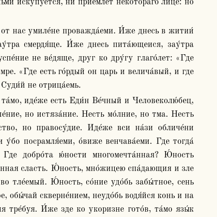
ьми искупу́ется, ни прие́млет не́котораго лице́: но 
ау́тра смердя́ще. И́же днесь пита́ющеися, зау́тра 
пе́ние не ве́дяще, друг ко дру́гу глаго́лет: «Где 
́мре. «Где есть го́рдый он царь и велича́вый, и где 
 Суди́й не отрица́емь.
е́ние, но истяза́ние. Несть мо́лние, но тма. Несть 
тво, но правосу́дие. Иде́же вси на́зи обличе́ни 
 у́бо посрамля́еми, о́виже венчава́еми. Где тогда́ 
 Где добро́та ю́ности многомечта́нная? Ю́ность 
анная сласть. Ю́ность, мно́жицею спа́дающия и зле 
о тле́емый. Ю́ность, со́ние удо́бь забы́тное, сень 
е, обы́чай скверне́нием, неудо́бь водя́йся конь и на 
я тре́буя. И́же зде ко укоризне гото́в, та́мо язы́к 