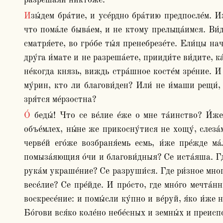
разреша́яй никто́же.
Изы́дем бра́тие, и усе́рдно бра́тию предпосле́м. Изы́дем на гро́бы, до́ндеже есмы́ в телеси́, ви́дим су́етное на́ше мудрова́ние. Где и́мать обита́лище? Видим, 
что пома́ле быва́ем, и не ктому прельща́имся. Ви́д
сматря́ете, во гро́бе ты́я пренебрезе́те. Ели́цы на
дру́га и́мате и не разреша́ете, прииди́те ви́дите, к
не́когда князь, виждь стра́шное косте́м зре́ние. И
му́рин, кто ли благови́ден? Или́ не и́маши рещи́, 
зря́тся ме́рзостна?
О́ беды́! Что се ве́лие е́же о мне та́инство? И́же вчера́ мне люби́мый, ныне гнуша́емь. И и́же вчера́ ми уд, ны́не я́ко чу́жда блюду́. Его́же пре́жде ма́ла 
объе́млех, ны́не же прикосну́тися не хощу́, слеза́м
черве́й его́же возбраня́емь есмь, и́же пре́жде м
помыза́яющия о́чи и благови́дныя? Се иста́яша. Где
рука́м украше́ние? Се разруши́ся. Где ри́зное мног
весе́лие? Се пре́йде. И про́сто, где мно́го мечта́н
воскресе́ние: и помы́сли ку́пно и ве́руй, я́ко и́же 
Бо́гови вся́ко коле́но небе́сных и земны́х и преиспо