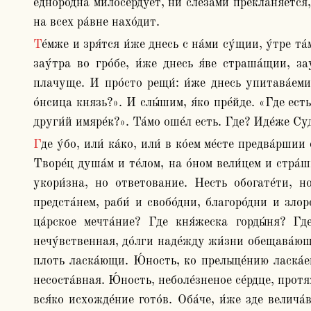
едноро́дна милосе́рдует, ни слеза́ми прекланя́ется,
на всех ра́вне нахо́дит.
Те́мже и зря́тся и́же днесь с на́ми су́щии, у́тре та́мо пре́жде нас. И́же днесь любе́зне нас лобза́ющеи, у́тре от нас умиле́не проважда́еми. И́же днесь в житии́ 
зау́тра во гро́бе, и́же днесь я́ве страша́щии, за
плачуще. И про́сто рещи́: и́же днесь упитава́еми,
о́нсица князь?». И слы́шим, я́ко пре́йде. «Где есть
други́й имяре́к?». Та́мо оше́л есть. Где? Иде́же C
Где у́бо, или́ ка́ко, или́ в ко́ем ме́сте предва́ршии суть, никто́же рещи́ возмо́же: ра́зве то́чию се ве́мы, я́ко та́мо, иде́же есть Еди́н Ве́чный и Человеколю́бец, 
Творе́ц душа́м и те́лом, на о́ном вели́цем и стра́
укори́зна, но ответование. Несть обогате́ти, но
предста́нем, раби́ и свобо́дни, благоро́дни и злор
ца́рское мечта́ние? Где кня́жеска горды́ня? Гд
нечу́вственная, до́лги наде́жду жи́зни обещава́ющ
плоть ласка́ющи. Ю́ность, ко прельще́нию ласка́ема
несоста́вная. Ю́ность, неболе́зненое се́рдце, протяж
вся́ко исхожде́ние гото́в. Оба́че, и́же зде велича́