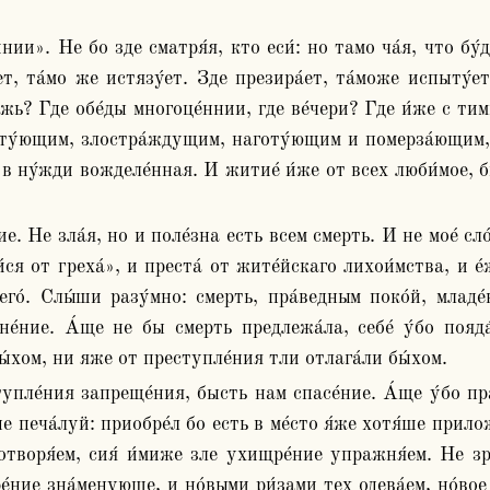
ет, та́мо же истязу́ет. Зде презира́ет, та́може испыту́ет
е́жь? Где обе́ды многоце́ннии, где ве́чери? Где и́же с ти
ету́ющим, злостра́ждущим, наготу́ющим и померза́ющим,
м в ну́жди вожделе́нная. И житие́ и́же от всех люби́мое, 
ся от греха́», и преста́ от жите́йскаго лихои́мства, и е́ж
его́. Слы́ши разу́мно: смерть, пра́ведным поко́й, млад
е́ние. А́ще не бы смерть предлежа́ла, себе́ у́бо пояда
ы́хом, ни яже от преступле́ния тли отлага́ли бы́хом. 
е печа́луй: приобре́л бо есть в ме́сто я́же хотя́ше прилож
сотворя́ем, сия́ и́миже зле ухищре́ние упражня́ем. Не з
е́ние зна́менующе, и но́выми ри́зами тех одева́ем, но́вое