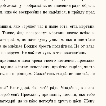
об лежа́щу вообража́ем, во спасе́ния ра́ди о́браза 
 и́же бо воскресе́ние не наде́яйся, в пра́вду пред 
Те́мже, а́ще воскре́снут ме́ртвии якоже вся́ко и 
стерза́им, но па́че ду́шу умили́м: я́ко и нас та́же 
а не мно́жае Бо́жию я́рость подви́гнем. Не от влас 
 не ве́руем. Не язы́ком ху́льно что возглаго́лим.
лады́це же́ртву непоро́чну, прия́тно кади́ло, чисто 
ть, не поро́пщим. Зижди́тель созда́ние поиска́, не 
гре́б еси́? Просла́ви, припадни́, помяни́, я́ко тебе́ 
одари́, да не ка́ко негоду́я и другу́ю да́си. Жену́ 