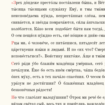
«Зрех до́ндеже престо́лы поста́влени бы́ша, и Ве́тхий де́ньми се́де, и престо́л Его́ пла́мень о́гненый, коле́са Его́ о́гнь паля́щь, река́ о́гньна теча́ше пред Ним, 
ты́сяща ты́сящами служа́яху Ему́, и тмы тма́ми 
неиспове́даема ну́жда, непреста́нныя сле́зы, немо
свива́ется, и зве́зды помрача́ются, си́лы а́нгельски
коле́блется. Ка́ко всем  подоба́ет бы́ти нам тогда́, 
О сем пещи́ся ну́ждно есть, сие́ но́щию и дни́ю смат
Рцы ми, о́ челове́че, се пита́ешися, пятьдеся́т лет или сто и богате́еши, и ча́да твори́ши, и обруче́ние дае́ши, и бра́чиши сы́ны и дще́ри, нача́льствуеши и 
ца́рствуеши язы́ки и людьми́. И по сих что? Смерть
испове́стьтися?». Вои́стину никто́же. А́ще и тма́м
Сего́ ра́ди у́бо блажи́м младе́нцы уме́ршая, сего́ ра́ди вси глаго́лем: «Ка́ко не младе́нцы суще умре́хом?». Не у́бо е́же мы жела́ем: зря́ще во свои́х ча́дех 
печа́луим. Е́же бо есть ине́м сме́ртна, ча́ша бедо́
о́нех му́ку, есть в тех нача́ло спасе́ния. О чесом б
ура́зум не дости́гшии? О́ блаже́нных младе́нец б
безконе́чныя ра́дости!
Но что глаго́лят малоду́шнии? О́трок ми рече́ бе единоро́ден, той бе моего́ ро́да прея́тие, той бе моего́ бога́тства насле́дник, той моея́ печа́ли утеше́ние. Весь 
ви́дом све́тел сый, весь тих и прия́тлив, вожделе́