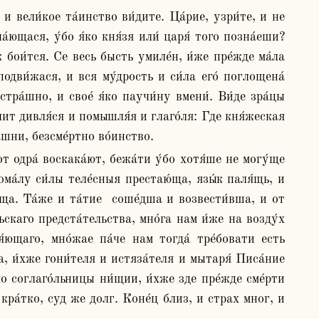
ющася, у́бо я́ко кня́зя или́ царя́ того позна́еши? 
 бои́тся. Се весь бысть умиле́н, и́же пре́жде ма́ла 
одви́жася, и вся му́дрость и си́ла его́ поглощена́ 
тра́шно, и свое́ я́ко паучи́ну вмени́. Ви́де зра́цы 
лит дивля́ся и помышля́я и глаго́ля: Где кня́жеская 
́шни, безсме́ртно во́инство.
ма́лу си́лы теле́сныя престаю́ща, язы́к паля́щь, и 
а. Та́же и та́тие  соше́дша и возвести́вша, и от 
ьскаго предста́тельства, мно́га нам и́же на возду́х 
́ющаго, мно́жае па́че нам тогда́ тре́бовати есть 
, и́хже гони́теля и истяза́теля и мытаря́ Писа́ние 
о соглаго́льницы ни́щии, и́хже зде пре́жде сме́рти 
кра́тко, суд же долг. Коне́ц близ, и страх мног, и 