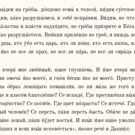
им, ка́ко разруша́емся, и себе́ испра́вим. Ви́дим, во что
ча́льства и вла́сти надхо́дите, во гро́бы при́зрите и Бо́г
а́ко разруша́етеся. Вни́кни приле́жне во гроб, и виждь леж
 рцы, кто у́бо есть царь, кто ли во́ин, кто есть князь, 
я́ко не все ли прах, не все ли па́ра, не все ли смра́да 
и омоча́ я́ко моего́, и гно́я бе́гаю я́ко не моего́. Прист
а́ла о́браз лежа́щаго помышля́я, но ни ма́ла же того́ в
 и власо́м благоле́пие? Се испаде́. Где протяже́ная вы́я?
оце́нство? Се поги́бе. Где цвет во́зраста? Се истече́. Где
ный челове́к? Се персть, па́ки персть бысть. Оба́че не да
ны́не лежай, па́ки бу́дет востая́. И язы́к и́же ны́не умолкн
́дних и всяк язы́к испове́сться», я́коже рече́ и Дании́л: