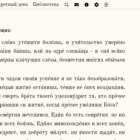
кретный день
Библиотека
и́щих:
а́ни бы́вша, или́ на одре́ слежа́ща - и сия́ вся́ко 
е́рны пла́чущих сле́зы, безме́стни мно́гих обы́чаев 
е́цыи житие́ оста́виша, те́мже не о́нех воздыха́им, 
 смерть бра́та твоего́ уцелому́дрит тя, кто про́чее 
ра́виши си житие́, когда́ про́чее умо́лиши Бо́га?
 всех боя́знь. Еди́но мимохожде́ние и всех коне́ц, 
дряет, ни добро́ту ми́лует, ни ю́ности щади́т, ни 