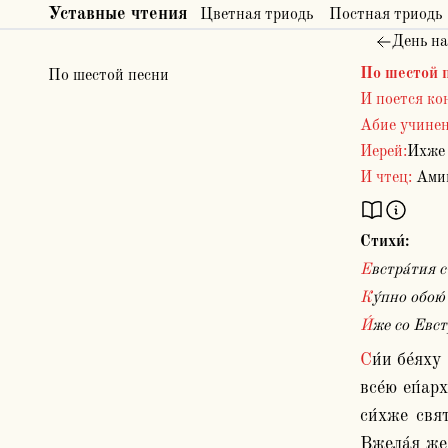
Уставные чтения
Цветная триодь
Постная триодь
День на
По шестой 
По шестой песни
И поется кон
Абие учине
Иерей:
Ихже 
И чтец:
Амин
Стихи́:
Евстра́тия 
Ку́пно обою
И́же со Евс
Си́и бе́яху при Диоклитиа́не и Максимиа́не царе́ма, и при Ли́сии ду́ксе лимита́нскаго чи́на держа́щему, и Агрикола́ю 
все́ю еп́ар
си́хже свя
Вжела́я же 