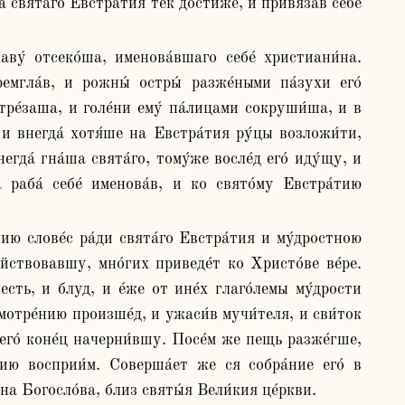
а свята́го Евстра́тия тек дости́же, и привяза́в себе́ 
мгла́в, и рожны́ остры́ разже́ными па́зухи его́ 
ре́заша, и голе́ни ему́ па́лицами сокруши́ша, и в 
и внегда́ хотя́ше на Евстра́тия ру́цы возложи́ти, 
гда́ гна́ша свята́го, тому́же восле́д его́ иду́щу, и 
 раба́ себе́ именова́в, и ко свято́му Евстра́тию 
йствовавшу, мно́гих приведе́т ко Христо́ве ве́ре. 
сть, и блуд, и е́же от ине́х глаго́лемы му́дрости 
мотре́нию произше́д, и ужаси́в мучи́теля, и сви́ток 
го́ коне́ц начерни́вшу. Посе́м же пещь разже́гше, 
ию восприи́м. Соверша́ет же ся собра́ние его́ в 