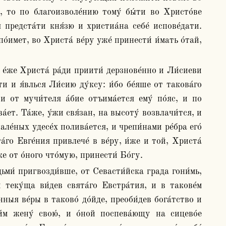
́, то по благоизволе́нию тому́ бы́ти во Христо́ве 
предста́ти кня́зю и христиа́на себе́ испове́дати. 
́имет, во Христа́ ве́ру уже́ принести́ и́мать о́тай, 
и и я́влься Ли́сию ду́ксу: и́бо бе́яше от такова́го 
 и от мучи́теля а́бие отъима́ется ему́ по́яс, и по 
́ет. Та́же, у́жи свя́зан, на высоту́ возвлачи́тся, и 
ле́ных удесе́х полива́ется, и чрепи́нами ре́бра его́ 
́го Евге́ния привлече́ в ве́ру, и́же и той, Христа́ 
е от о́ного что́мую, принести́ Бо́гу. 
теку́ща ви́дев свята́го Евстра́тия, и в такове́м 
ныя ве́ры в таково́ до́йде, преоби́дев бога́тство и 
и́м жену́ свою́, и о́ной поспева́ющу на сицево́е 