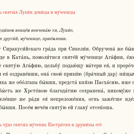
ь святы́я Луки́и деви́цы и му́ченицы
у еди́нем венце́м венчева́ю тя, Луки́е,
́ди други́й, му́ченице, прие́млеши.
и́де в Ката́нь, помоли́тися святе́й му́ченице Ага́фии, е́
е святу́ю Ага́фию, цельбу́ подаю́щу ма́тери ея́, и проро́
и ея́ оздраве́вши, она́ свою́ прики́ю (бра́чный дар) ни́щы
ка же обо́лгана бы́вши, предста́ кня́зю Пасха́сию, иже по
бы́сть же Хрсто́вою благода́тию сохранена́, никому́же м
еле́вше же ра́ди ея́ непреложе́ния, огнь заже́гше иде́
ь чу́до святы́х му́ченик Евстра́тия и дружи́ны его́