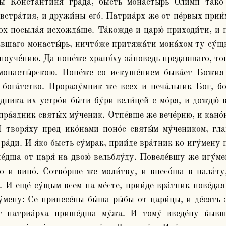
встра́тия, и дружи́ны его́. Патриа́рх же от пе́рвых прии́
ох посыла́я исхожда́ше. Та́кожде и царю́ приходи́ти, и по
́вшаго монасты́рь, ничто́же притяжа́ти мона́хом ту су́щы
поуче́нию. Да поне́же храня́ху за́поведь предавшаго, того
онасты́рскою. Поне́же со искуше́нием быва́ет Божия б
 бога́тство. Проразу́мник же всех и печа́льник Бог, бол
здника их устро́и бы́ти бу́ри вели́цей с мо́ря, и дождю́ 
пра́здник святы́х му́ченик. Отпе́вше же вече́рню, и кано́н
 творя́ху пред ико́нами поно́с святы́м му́чеником, глаго
ра́ди. И я́ко бысть су́мрак, прии́де вра́тник ко игу́мену пов
́дша от царя́ на двою́ вельблу́ду. Повеле́вшу же игу́мену
о и вино́. Сотво́рше же моли́тву, и внесо́ша в пала́ту,
 И еще́ су́щым всем на ме́сте, прии́де вра́тник пове́дая
у́мену: Се принесе́ны бы́ша ры́бы от цари́цы, и де́сять з
т патриа́рха прише́дша му́жа. И тому́ введе́ну б́ывшу