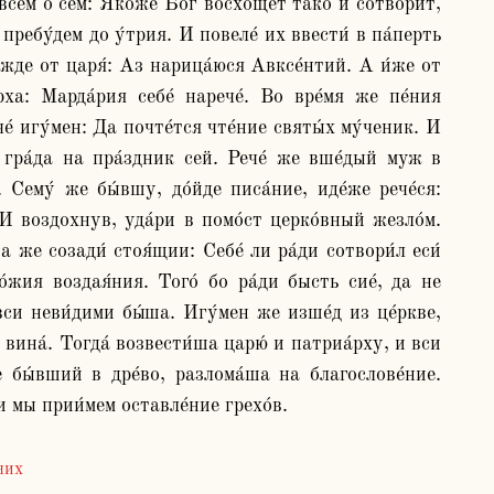
сем о сем: Я́коже Бог восхо́щет тако и сотвори́т, 
пребу́дем до у́трия. И повеле́ их ввести́ в па́перть 
́жде от царя́: Аз нарица́юся Авксе́нтий. А и́же от 
ха: Марда́рия себе́ нарече́. Во вре́мя же пе́ния 
е́ игу́мен: Да почте́тся чте́ние святы́х му́ченик. И 
т гра́да на пра́здник сей. Рече́ же вше́дый муж в 
 Сему́ же бы́вшу, до́йде писа́ние, иде́же рече́ся: 
И воздохнув, уда́ри в помо́ст церко́вный жезло́м. 
 же созади́ стоя́щии: Себе́ ли ра́ди сотвори́л еси́ 
́жия воздая́ния. Того́ бо ра́ди бысть сие́, да не 
си неви́дими бы́ша. Игу́мен же изше́д из це́ркве, 
 вина́. Тогда́ возвести́ша царю́ и патриа́рху, и вси 
бы́вший в дре́во, разлома́ша на благослове́ние. 
дних