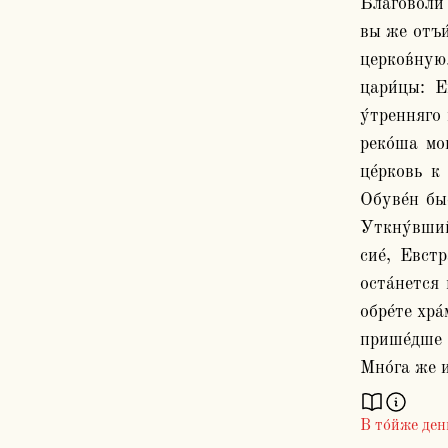
Благоволи́ 
вы же отъи́
церков́ную.
цари́цы: Е
у́тренняго 
реко́ша мо
це́рковь к 
Обуве́н бы
Уткну́вшийс
сие́, Евстр
оста́нется
обре́те хра
прише́дше 
В то́йже ден