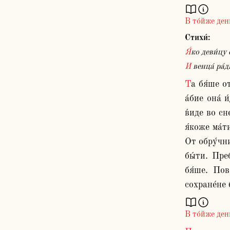
В то́йже ден
Стихи́:
Я́ко деви́ц
И венца́ ра
Та бя́ше от Сиракуси́йскаго гра́да при Сикели́и. Обручена́ же бы́вши му́жеви. И за е́же напа́дшу неду́гу ма́тери ея́, 
а́бие она́ 
в́иде во сн
я́коже ма́т
От обру́чни
бы́ти. Пре
бя́ше. Пов
В то́йже ден