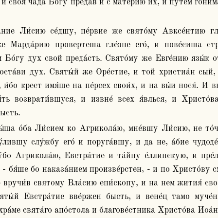
 и своя́ ча́да Бо́гу преда́в и с ма́терию их, и путе́м гони́м
е Марда́рию провертеша гле́зне его́, и пове́сиша стре
 Бо́гу дух свой преда́сть. Свято́му же Евге́нию язы́к от
 оста́ви дух. Святы́й же Оре́стие, и той христиа́н сый, 
 и́бо крест имя́ше на пе́рсех свои́х, и на вы́и нося́. И вне
я́ть возврати́вшуся, и извне́ всех я́влься, и Христо́ва
ысть. 
́лившу слу́жбу его́ и поруга́вшу, и да не, а́бие чудоде́
́бо Агрикола́ю, Евстра́тие и та́йну е́ллинскую, и пре́ле
 - бя́ше бо наказа́нием произве́рстен, - и по Христо́ву с
 вручи́в святому Вла́сию епи́скопу, и на нем жития́ свое
ты́й Евстра́тие вве́ржен бысть, и вене́ц тамо муче́н