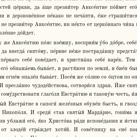
стей це́ркви, да а́ще презви́тер Авксе́нтие по́ймет его
и и дерзнове́нное не́како не неча́яти, е́же страши́тися 
не презви́тер Авксе́нтие, ин не́кто от церко́внаго чи́на по
вле́ние до́йдет.
 да внегда́ свято́му, пе́рвие не́же пострада́вшу предста́т
пе́рваго себе́ пове́дает, и христиа́на себе́ наре́к. Тем
его́ обнажа́емь быва́ет, и растя́жен по земли́, и бие́н быва
м огне́м опале́н быва́ет. Посе́м же со́лию со о́цтом по опа
И пресла́вно чудоде́йствова, сотвори́ся здрав. И́же свята
 сому́дрствовати глаго́ля Евстра́тию и такову́ю честь, и́ж
 Никопо́ля. И среди́ став святы́й Марда́рие, гони́ма и 
и ублажи́ его́, я́ко Христо́ва ра́ди испове́дания и и́стин
, от злоде́й стра́ждет хотя́й. И сове́тницу на сие́ по