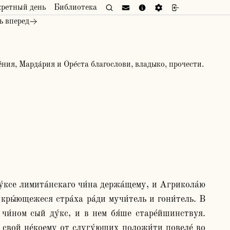
кретный день
Библиотека
ь вперед
е́ния, Марда́рия и Оре́ста благослови, владыко, прочести.
кры́ющежеся стра́ха ра́ди мучи́тель и гони́тель. В 
 чи́ном сый ду́кс, и в нем бя́ше старе́йшинствуя. 
с свой не́коему от слугу́ющих положи́ти повеле́ во 