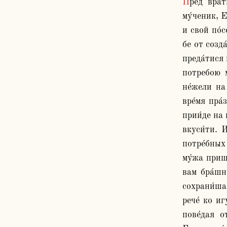
Пред враты́ Константи́ня гра́да, бысть монасты́рь Оли́мп та́ко нарица́емь, в не́мже це́рковь сотворе́на святы́х 
му́ченик, Е
и свой по́с
бе от созда
преда́тися 
потребою м
не́жели на
вре́мя пра́
прии́де на 
вкуси́ти. И
потре́бных 
му́жа прише
вам бра́шн
сохрани́ша.
рече́ ко иг
пове́дая о