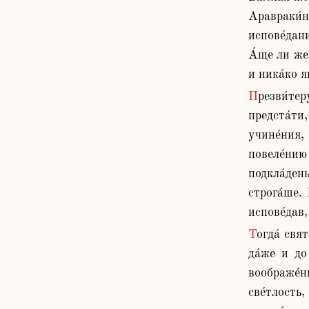
Аравраки́н
испове́дани
А́ще ли же 
и ника́ко я
Презви́теру же Авксе́нтию по́яс взе́мшу, восприи́м у́бо до́бре, себе́ е́же Христа́ ра́ди приити́ дерзнове́нно и Ли́сиеви 
предста́ти,
учине́ния, 
повеле́нию 
подкла́дены
строга́ше. 
испове́дав,
Тогда́ святы́й Евстра́тие в сапоги́ желе́зныя обуве́н бысть, и гвоздьми́ пригвозди́вше, от Севасти́йска града гони́мь, 
да́же и до
воображе́ни
све́тлость