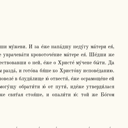
же уврачева́ти кровоточе́ние ма́тере ея́. Ше́дши же 
чествовавши о ней, е́же о Христе́ му́чене бы́ти. Да 
м разда́, и гото́ва бя́ше ко Христо́ву испове́данию. 
веле́ в блуди́лище ю́ отвести́, е́же осрамоще́не ей 
огу́щу обрати́ти ю́ от пути́, иде́же утверди́лася 
же свят́ая стоя́ше, и опали́ти ю́: той же Бо́гом 