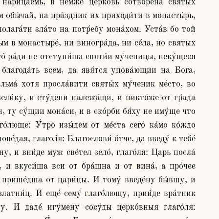
м обы́чай, на пра́здник их приходи́ти в монасты́рь, 
лага́ти зла́то на потр́ебу мона́хом. Уста́в бо той 
м в монастыре́, ни виногра́да, ни се́ла, но святых 
́ ра́ди не отступи́ша святи́и му́ченицы, пеку́щеся 
лагода́ть всем, да явя́тся упова́ющии на Бога, 
ьма́ хотя просла́вити святы́х му́ченик ме́сто, во 
вели́ку, и сту́дени належа́щи, и никто́же от гр́ада 
, ту су́щии мона́си, и в ско́рби бя́ху не иму́ще что 
́люще: У́тро изы́дем от ме́ста сего́ ка́мо ко́ждо 
е́дая, глагол́я: Благослови́ о́тче, да введу́ к тебе́ 
, и вни́де муж све́тел зело́, глаго́ля: Царь посла́ 
 и вкуси́ша вси от бра́шна и от вина́, а про́чее 
 прише́дша от цари́цы. И тому́ введе́ну бы́вшу, и 
латни́ц. И еще́ сему́ глаго́лющу, прии́де вра́тник 
. И даде́ игу́мену сосу́ды церко́вныя глаго́ля: 