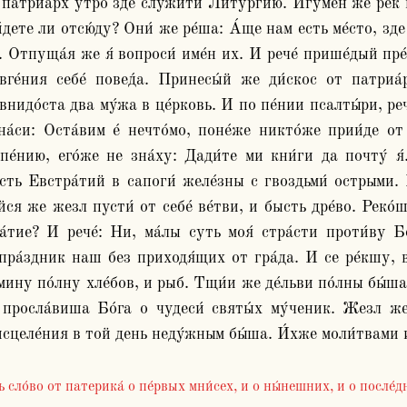
патриа́рх у́тро зде служи́ти Литурги́ю. Игу́мен же рек в
дете ли отсю́ду? Они́ же ре́ша: А́ще нам есть ме́сто, зде 
 Отпуща́я же я́ вопроси́ име́н их. И рече́ прише́дый пре
вге́ния себе́ повед́а. Принесы́й же ди́скос от патриа́р
внидо́ста два му́жа в це́рковь. И по пе́нии псалты́ри, реч
на́си: Оста́вим е́ нечто́мо, поне́же никто́же прии́де о
пе́нию, его́же не зна́ху: Дади́те ми кни́ги да почту́ я́.
сть Евстра́тий в сапоги́ желе́зны с гвоздьми́ острыми. 
я же жезл пусти́ от себе́ ве́тви, и бысть дре́во. Реко́ша
а́тие? И рече́: Ни, ма́лы суть моя́ стра́сти проти́ву Бо
 пра́здник наш без приходя́щих от гра́да. И се ре́кшу, в
́мину по́лну хле́бов, и рыб. Тщи́и же де́льви по́лны бы́ша
просла́виша Бо́га о чудеси́ святы́х му́ченик. Жезл же 
ь сло́во от патерика́ о пе́рвых мни́сех, и о ны́нешних, и о после́