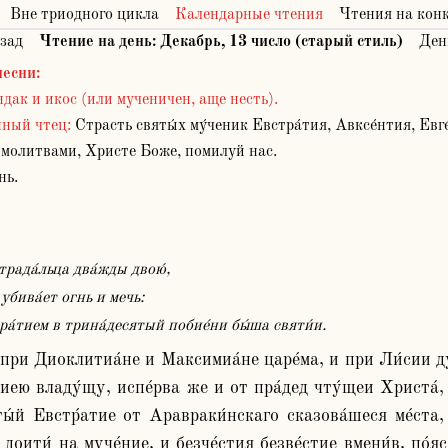
Вне триодного цикла
Календарные чтения
Чтения на кон
зад
Чтение на день:
Декабрь
,
13
число (старый стиль)
Ден
песни
:
дак и икос (или мученичен, аще несть).
нный чтец:
Страсть святы́х му́ченик Евстра́тия, Авксе́нтия, Евг
молитвами, Христе Боже, помилуй нас.
ь.
страда́льца два́жды двою́,
́ убива́ет огнь и мечь:
тра́тием в трина́десятый побие́ни бы́ша святи́и.
хиею владу́щу, испе́рва же и от пра́дед чту́щеи Христа́, 
ты́й Евстр́атие от Аравраки́нскаго сказова́шеся ме́ста,
доити́ на муче́ние, и безче́стия безве́стие вмени́в, по́я