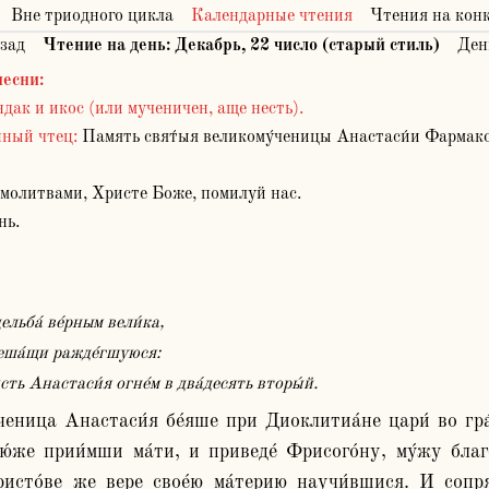
Вне триодного цикла
Календарные чтения
Чтения на кон
зад
Чтение на день:
Декабрь
,
22
число (старый стиль)
Ден
песни
:
дак и икос (или мученичен, аще несть).
нный чтец:
Память свят́ыя великому́ченицы Анастаси́и Фармако
молитвами, Христе Боже, помилуй нас.
ь.
цельба́ ве́рным вели́ка,
 реша́щи ражде́гшуюся:
сть Анастаси́я огне́м в два́десять вторы́й.
ю́же прии́мши ма́ти, и приведе́ Фрисого́ну, му́жу благ
ристо́ве же вере свое́ю ма́терию научи́вшися. И сопр