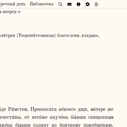
кретный день
Библиотека
ь вперед
ли́трии (Узореши́тельницы) благослови, владыко,
очести́вы, от него́же науче́на бы́вши священным 
яже́на бы́вши е́ллину ко бра́чному приобще́нию, 