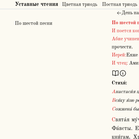
Уставные чтения
Цветная триодь
Постная триодь
День на
По шестой 
По шестой песни
И поется кон
Абие учине
прочести.
Иерей:
Еяже 
И чтец:
Амин
Стихи́:
Анастаси́я 
Вся́ку я́зю
Сожжена́ бы
Свята́я му́ченица Анастаси́я бе́яше при Диоклитиа́не цари́ во гра́де Ри́мстем, Препекса́та не́коего дщи, ма́тере же 
Фа́всты. Е
кни́гам, Х