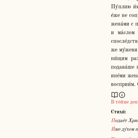
Пу́плию и́м
е́же не со
жена́ми с п
и ма́слом
спосле́дств
же му́жеви 
ни́щим раз
подава́ше 
ине́ми жена
В то́йже ден
Стихи́:
Подае́т Хри
И́же ду́хом