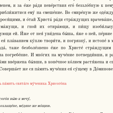
енем, и за е́же ра́ди неве́рствия его́ беззло́бную к нем
прибли́житися ему́ на смеше́ние. Во смире́ную же оде́жд
рося́щими, и о́тай Христа́ ра́ди стра́ждущих врачева́ше,
 ма́жущи, и гной их отира́ющи, и пи́щу изоби́льну 
ующи ей. И́же от нея́ уви́дена бы́ша, я́же о ней, пе́рвие
ея́ пла́ванием ку́плю твори́ти, и погрязну́, и истопе́ в мо
да́, таже безболе́знено е́же по Христе́ стра́ждущим
на погребе́ние. И мно́гих на муче́ние потверди́вши, и ра
́ми вве́ржена бы́вши, в коне́чное ко́лием растя́жена и св
ь па́мять свята́го му́ченика Хрисого́на
сого́н вы́ю к мечу́,
 позлаще́не, ме́дяне же мо́щию.