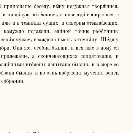
у́ приноша́ше бесе́ду, вы́ну неду́жная творя́щися, 
у и нища́вую обле́кшися, и повсегда́ собирашеся с 
 и́же и в темни́цы су́щих, и скве́рны отмыва́ющих, 
кому́ждо подаю́щи, еди́ной то́чию рабо́тницы 
 свои́м му́жем, всажде́на бысть в темни́цу. Ше́дшу 
́ри. Она́ же, осо́бна бы́вши, и вся я́же в дому́ ея́ 
 прилежа́ше, а скончева́ющихся сопря́товаше, и 
зли́чными иге́моны испы́тана бы́вши, и в мо́ре со 
я́зана бы́вши, и во огнь вве́ржена, муче́ния вене́ц 