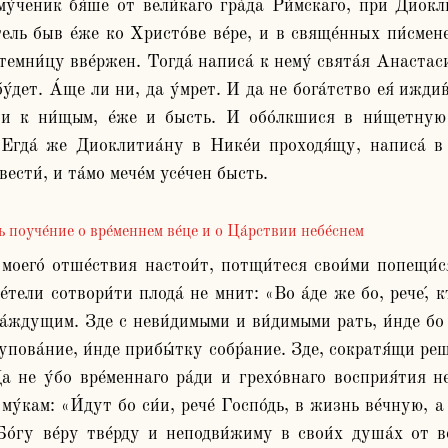
тель быв е́же ко Христо́ве ве́ре, и в свяще́нных пи́смен
темни́цу вве́ржен. Тогда́ написа́ к нему́ свята́я Анастаси́
бу́дет. А́ще ли ни, да у́мрет. И да не бога́тство ея́ иждив
 и к ни́щым, е́же и бысть. И обо́лкшися в ни́щетную 
 Егда́ же Диоклитиа́ну в Нике́и проходя́щу, написа́ в
ь поуче́ние о вре́меннем ве́це и о Ца́рствии небе́снем
е́тели сотвори́ти плода́ не мнит: «Во а́де же бо, рече,́ к
а́ждущим. Зде с неви́димыми и ви́димыми рать, и́нде бо х
упова́ние, и́нде прибы́тку собр́ание. Зде, сократя́щи рещи́
Да не у́бо вре́меннаго ра́ди и грехо́внаго восприя́тия н
му́кам: «И́дут бо си́и, рече́ Госпо́дь, в жизнь ве́чную, а
Бо́гу ве́ру тве́рду и неподви́жиму в свои́х душа́х от в