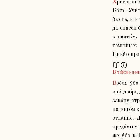
Хрисого́н му́ченик бя́ше от вели́каго гра́да Ри́мскаго, при Диоклитиа́не царе́. Бя́ше же муж благочести́в, и боя́ся 
Бо́га. Учи́
бысть, и в 
да спасе́н 
к святы́м,
темни́цах;
В то́йже ден
Вре́мя у́бо моего́ отше́ствия настои́т, потщи́теся свои́ми попещи́ся душа́ми, поне́же бо отсю́ду ошес́твия покая́ния 
или́ доброд
зако́ну стр
подвиго́м к
отда́ние. 
преда́мыся 
же у́бо к 