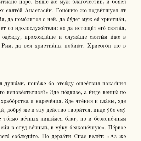
ех святе́й Анастаси́и. Гоне́нию же подви́гшуся ят 
я, да помо́лится о ней, да бу́дет муж ея́ христиа́н, 
́ет со идолослужи́тели: но да истощи́т его́ свята́я, 
оде́жду, прохожда́ше и служа́ше святы́м и́же в 
 Рим, да вся христиа́ны побию́т. Хрисого́н же в 
то испове́стьтися?» Зде по́двизе, а и́нде венцы́ по 
рабо́рства и нарече́ния. Зде чте́ния и сла́вы, зде 
, добру́ же и злу де́йство твори́тся, инде у́бо ему́ 
е то́кмо ве́чных лиши́мся благ, но и безконе́чным 
 си́и в студ ве́чный, в му́ку безконе́чную». Пе́рвое 
сего́ соблюди́те. Но дерза́ти Спас вели́т: «Аз же 