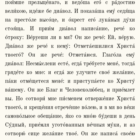
пои́мше прельще́наго, и ведо́ша его́ с ра́достию 
вели́кою, иде́же бе диа́вол. И показа́ша ему́ седя́ща 
на престо́ле высо́це, и о́крест его́ лука́выя ду́хи 
стоя́ща. И прии́м диа́вол написа́ние, рече́ ко 
о́троку: Ве́руеши ли в мя? Он же рече́: Ей, ве́рую. 
Диа́вол же рече́ к нему́: Отмета́ешилися Христа́ 
твоего́? Он же рече́: Отмета́юся. Глаго́ла ему́ 
диа́вол: Несмы́слени есте́, егда́ тре́буете мене́, тогда́ 
гряде́те ко мне: и егда́ же улучите свое́ жела́ние, 
па́ки отме́щетеся мене́: и приступа́ете ко Христу́ 
ва́шему. Он же Благ и Человеколю́бец, и прие́млет 
вы. Но сотвори́ мне пи́сменем отверже́ние Христа́ 
твоего́, и креще́ния отрече́ние во́лею, и в мя во ве́ки 
самово́льное обеща́ние, я́ко со мно́ю бу́деши в день 
Су́дный, прие́мля угото́ванныя ве́чныя му́ки, и аз 
сотворю́ сице жела́ние твое́. Он же написа́ свое́ю 