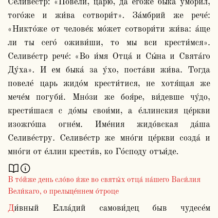
Селиве́стр: «Повели́, царю́, да его́же быка́ умори́л, 
того́же и жи́ва сотвори́т». За́мбрий же рече́: 
«Никто́же от челове́к мо́жет сотвори́ти жи́ва: а́ще 
ли ты сего́ оживи́ши, то мы вси крести́мся». 
Селиве́стр рече́: «Во и́мя Отца́ и Сы́на и Свята́го 
Ду́ха». И ем быка́ за у́хо, поста́ви жи́ва. Тогда 
повеле́ царь жидо́м крести́тися, не хотя́щая же 
мече́м погуби́. Мно́зи же боя́ре, ви́девше чу́до, 
крести́шася с до́мы свои́ми, а е́ллинския це́ркви 
изожго́ша огне́м. Име́ния жидо́вская да́ша 
Селиве́стру. Селиве́стр же мно́ги це́ркви созда́ и 
В то́йже день сло́во и́же во святы́х отца́ на́шего Васи́лия
Вели́каго, о прельще́ннем о́троце
Ди́вный Елла́дий самови́дец быв чудесе́м 