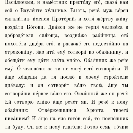
Васи́лиевым, и наме́стник престо́лу его́, сказа́ нам 
сей о Вауле́нте ху́льнике. Бысть, рече́, муж ве́рен 
сигкли́тик, и́менем Проте́рий, и хотя́ же́ртву жи́ву 
возда́ти Бо́гови. Диа́вол же не терпя́ челове́ка в 
доброде́тели сия́юща, воздви́же раби́чища его́ 
похоте́ти дще́ри его́: и разжже́ его недосто́йно на 
отрокови́цу, я́ко ити́ ему́ сотвори́ ко обая́ннику, и 
обеща́ти ему да́ти зла́та мно́го. Обая́нник же реч́е 
ему́: О́ челове́че: аз ти не могу́ сего́ сотвори́ти. И 
а́ще хо́щеши да тя послю́ к моему́ строи́телю 
диа́волу: и он сотвори́т во́лю твою́, а́ще ты 
сотвори́ши пе́рвее во́лю его́. Окая́нный же он рече́: 
Ей сотворю́ ели́ко а́ще рече́т ми. И рече́ к нему́ 
обая́нник: Отве́ржешилися Христа твоего́ 
писа́нием? И а́ще на сие гото́в еси́, то поспе́шник 
ти бу́ду. Он же к нему́ глаго́ла: Гото́в есмь, то́чию 