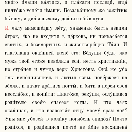
мно́го и́маши ка́ятися, и пла́кати последи́, егда́ 
ничто́же успе́ти и́маши. Беззако́нному же сожи́тию 
бы́вшу, и диа́вольскому дея́нию сбы́вшуся.
И ма́лу мимоше́дшу ле́ту, зна́менан бысть не́кими 
о́трок, я́ко не входи́ти в це́рковь, ни прикаса́ется 
святы́х, и безсме́ртных, и животворя́щих Та́ин. И 
глаго́лаша окая́нней жене́ его́: Ве́дущи бу́ди, я́ко 
мужь твой его́же изво́лила еси́, несть христиани́н, 
но стра́нен и чуждь ве́ры Христо́вы. Она́ же у́бо 
тмы испо́лнившися, и лю́тыя я́звы, пове́ржеся на 
зе́млю, и нача́т дра́тися ногты́, и би́ти в пе́рси своя́ 
неосла́бно, и вопи́ти: Никто́же, реку́щи, ослу́шався 
роди́телю свое́ю спасе́ся когда́. И что ча́ях 
окая́нная, и кто возвести́т отцу́ моему́ срам мой? 
Увы́ мне убо́зей, в коли́ку поги́бель снидо́х? Почто́ 
роди́хся, и роди́вшися почто́ не а́бие восхищена́ 