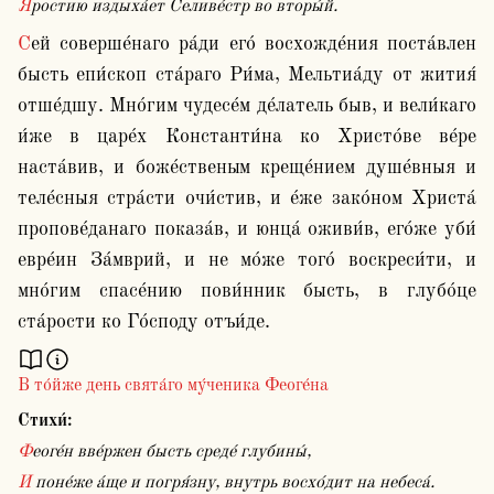
Я́ростию издыха́ет Селиве́стр во вторы́й.
Сей соверше́наго ра́ди его́ восхожде́ния поста́влен 
бысть епи́скоп ста́раго Ри́ма, Мельтиа́ду от жития́ 
отше́дшу. Мно́гим чудесе́м де́латель быв, и вели́каго 
и́же в царе́х Константи́на ко Христо́ве ве́ре 
наста́вив, и боже́ственым креще́нием душе́вныя и 
теле́сныя стра́сти очи́стив, и е́же зако́ном Христа́ 
пропове́данаго показа́в, и юнца́ оживи́в, его́же уби́ 
евре́ин За́мврий, и не мо́же того́ воскреси́ти, и 
мно́гим спасе́нию пови́нник бысть, в глубо́це 
В то́йже день свята́го му́ченика Феоге́на
Стихи́:
Феоге́н вве́ржен бысть среде́ глубины́,
И поне́же а́ще и погря́зну, внутрь восхо́дит на небеса́.