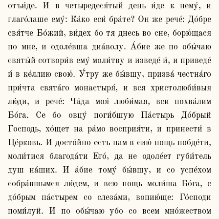
отъи́де. И в четыредеся́тый день и́де к нему́, и 
глаго́лаше ему́: Ка́ко еси́ бра́те? Он же рече́: До́бре 
свя́тче Бо́жий, ви́дех бо тя днесь во сне, борю́щася 
по мне, и одоле́вша диа́волу. А́бие же по обы́чаю 
святы́й сотвори́в ему́ моли́тву и изведе́ и́, и приведе́ 
и́ в ке́ллию свою́. У́тру же бы́вшу, призва́ честна́го 
при́чта свята́го монастыря́, и вся христолюби́выя 
лю́ди, и рече́: Ча́да моя́ люби́мая, вси похва́лим 
Бо́га. Се бо овцу́ поги́бшую Па́стырь До́брый 
Господь, хо́щет на ра́мо восприя́ти, и принести́ в 
Це́рковь. И досто́йно есть нам в сию́ нощь побде́ти, 
моли́тися благода́ти Его́, да не одоле́ет губи́тель 
душ на́ших. И а́бие тому́ бы́вшу, и со успе́хом 
собра́вшымся лю́дем, и всю нощь моли́ша Бо́га, с 
до́брым па́стырем со слеза́ми, вопию́ще: Го́споди 
поми́луй. И по обы́чаю убо со всем мно́жеством 