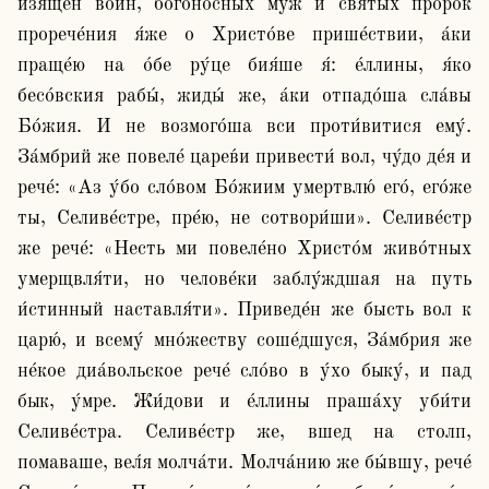
изя́щен во́ин, богоно́сных муж и святы́х проро́к 
прорече́ния я́же о Христо́ве прише́ствии, а́ки 
праще́ю на о́бе ру́це бия́ше я́: е́ллины, я́ко 
бесо́вския рабы́, жиды́ же, а́ки отпадо́ша сла́вы 
Бо́жия. И не возмого́ша вси проти́витися ему́. 
За́мбрий же повеле́ царев́и привести́ вол, чу́до де́я и 
рече́: «Аз у́бо сло́вом Бо́жиим умертвлю́ его́, его́же 
ты, Селиве́стре, пре́ю, не сотвори́ши». Селиве́стр 
же рече́: «Несть ми повеле́но Христо́м живо́тных 
умерщвля́ти, но челове́ки заблу́ждшая на путь 
и́стинный наставля́ти». Приведе́н же бысть вол к 
царю́, и всему́ мно́жеству соше́дшуся, За́мбрия же 
не́кое диа́вольское рече́ сло́во в у́хо быку́, и пад 
бык, у́мре. Жи́дови и е́ллины праша́ху уби́ти 
Селиве́стра. Селиве́стр же, вшед на столп, 
помаваше, вел́я молча́ти. Молча́нию же бы́вшу, рече́ 