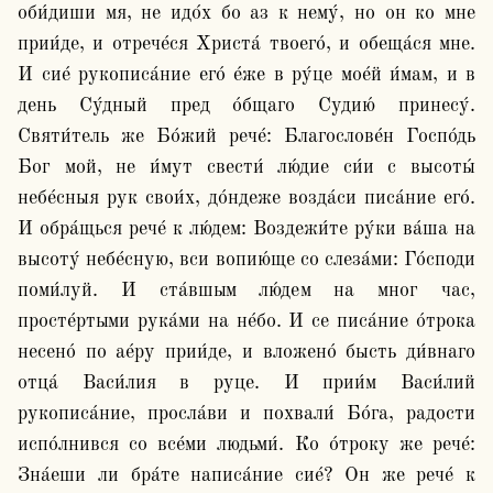
оби́диши мя, не идо́х бо аз к нему́, но он ко мне 
прии́де, и отрече́ся Христа́ твоего́, и обеща́ся мне. 
И сие́ рукописа́ние его́ е́же в ру́це мое́й и́мам, и в 
день Су́дный пред о́бщаго Судию́ принесу́. 
Святи́тель же Бо́жий рече́: Благослове́н Госпо́дь 
Бог мой, не и́мут свести́ лю́дие си́и с высоты́ 
небе́сныя рук свои́х, до́ндеже возда́си писа́ние его́. 
И обра́щься рече́ к лю́дем: Воздежи́те ру́ки ва́ша на 
высоту́ небе́сную, вси вопию́ще со слеза́ми: Го́споди 
поми́луй. И ста́вшым лю́дем на мног час, 
просте́ртыми рука́ми на не́бо. И се писа́ние о́трока 
несено́ по ае́ру прии́де, и вложено́ бысть ди́внаго 
отца́ Васи́лия в руце. И прии́м Васи́лий 
рукописа́ние, просла́ви и похвали́ Бо́га, радости 
испо́лнився со все́ми людьми́. Ко о́троку же рече́: 
Зна́еши ли бра́те написа́ние сие́? Он же рече́ к 