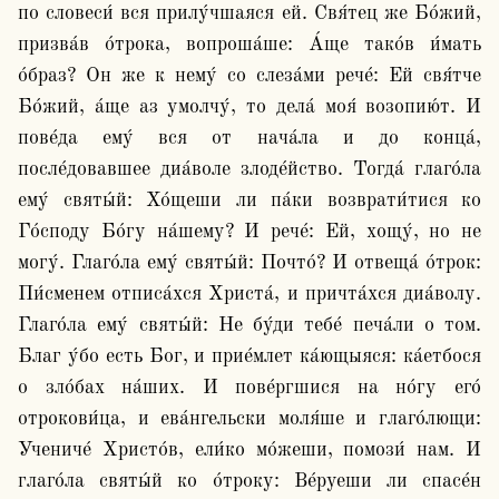
по словеси́ вся прилу́чшаяся ей. Свя́тец же Бо́жий, 
призва́в о́трока, вопроша́ше: А́ще тако́в и́мать 
о́браз? Он же к нему́ со слеза́ми рече́: Ей свя́тче 
Бо́жий, а́ще аз умолчу́, то дела́ моя́ возопию́т. И 
пове́да ему́ вся от нача́ла и до конца́, 
после́довавшее диа́воле злоде́йство. Тогда́ глаго́ла 
ему́ святы́й: Хо́щеши ли па́ки возврати́тися ко 
Го́споду Бо́гу на́шему? И рече́: Ей, хощу́, но не 
могу́. Глаго́ла ему́ святы́й: Почто́? И отвеща́ о́трок: 
Пи́сменем отписа́хся Христа́, и причта́хся диа́волу. 
Глаго́ла ему́ святы́й: Не бу́ди тебе́ печа́ли о том. 
Благ у́бо есть Бог, и прие́млет ка́ющыяся: ка́етбося 
о зло́бах на́ших. И пове́ргшися на но́гу его́ 
отрокови́ца, и ева́нгельски моля́ше и глаго́лющи: 
Учениче́ Христо́в, ели́ко мо́жеши, помози́ нам. И 
глаго́ла святы́й ко о́троку: Ве́руеши ли спасе́н 