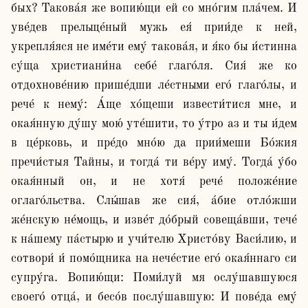
бых? Такова́я же вопию́щи ей со мно́гим пла́чем. И 
уве́дев прельще́ный мужь ея́ прии́де к ней, 
укрепля́яся не име́ти ему́ такова́я, и я́ко бы и́стинна 
су́ща христиани́на себе́ глаго́ля. Сия́ же ко 
отдохнове́нию прише́дши ле́стными его́ глаго́лы, и 
рече́ к нему́: А́ще хо́щеши извести́тися мне, и 
окая́нную ду́шу мою́ уте́шити, то у́тро аз и ты и́дем 
в це́рковь, и пре́до мно́ю да прии́меши Бо́жия 
пречи́стыя Тайны, и тогда́ ти ве́ру иму́. Тогда́ у́бо 
окая́нный он, и не хотя́ рече́ положе́ние 
оглаго́льства. Слы́шав же сия́, а́бие отло́жши 
же́нскую не́мощь, и изве́т до́брый совеща́вши, тече́ 
к на́шему па́стырю и учи́телю Христо́ву Васи́лию, и 
сотвори́ и́ помо́щника на нече́стие его́ окая́ннаго си 
супру́га. Вопию́щи: Поми́луй мя ослу́шавшуюся 
своего́ отца́, и бесо́в послу́шавшую: И пове́да ему́ 