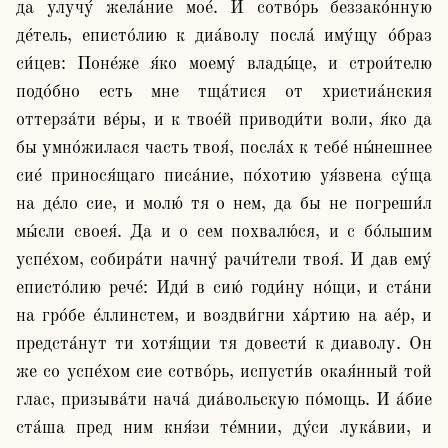
да улучу́ жела́ние мое́. И сотво́рь беззако́нную 
де́тель, еписто́лию к диа́волу посла́ иму́щу о́браз 
си́цев: Поне́же я́ко моему́ влады́це, и строи́телю 
подо́бно есть мне тща́тися от христиа́нския 
оттерза́ти ве́ры, и к твое́й приводи́ти воли, я́ко да 
бы умно́жилася часть твоя́, посла́х к тебе́ ны́нешнее 
сие́ принося́щаго писа́ние, по́хотию уя́звена су́ща 
на де́ло сие, и молю́ тя о нем, да бы не погреши́л 
мы́сли своея́. Да и о сем похвалю́ся, и с бо́льшим 
успе́хом, собира́ти начну́ рачи́тели твоя́. И дав ему́ 
еписто́лию рече́: Иди́ в сию́ годи́ну но́щи, и ста́ни 
на гро́бе е́ллинстем, и воздви́гни ха́ртию на ае́р, и 
предста́нут ти хотя́щии тя довести́ к диаволу. Он 
же со успе́хом сие сотво́рь, испусти́в окая́нный той 
глас, призыва́ти нача́ диа́вольскую по́мощь. И а́бие 
ста́ша пред ним кня́зи те́мнии, ду́си лука́вии, и 