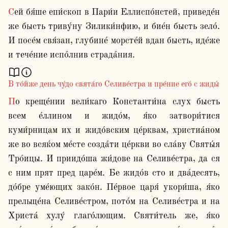
Сей бя́ше епи́скоп в Пари́и Еллиспо́нстей, приведе́н 
же бысть триву́ну Зилики́нфию, и бие́н бысть зело́. 
И посе́м свя́зан, глубине́ морсте́й вдан бысть, иде́же 
В то́йже день чу́до свята́го Селиве́стра и пре́ние его́ с жиды́
По креще́нии вели́каго Константи́на слух бысть 
всем е́ллином и жидо́м, я́ко затвори́тися 
куми́рницам их и жидо́вским це́рквам, христиа́ном 
же во всяќом ме́сте созда́ти це́ркви во сла́ву Святы́я 
Тро́ицы. И приидо́ша жи́дове на Селиве́стра, да ся 
с ним прят пред царе́м. Бе жидо́в сто и два́десять, 
до́бре уме́ющих зако́н. Пе́рвое царя́ укори́ша, я́ко 
прельще́на Селиве́стром, пото́м на Селиве́стра и на 
Христа́ хулу́ глаго́лющим. Святи́тель же, я́ко 