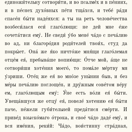
единожи́тельну сотвори́ти, и во псалме́х и в пе́ниих, 
и в пе́снех духо́вных пе́ти тща́хся, и тебе́ ра́ди 
спасе́н бы́ти наде́яхся: а ты на реть челове́чества 
возбеси́лася еси́ глаго́лющи: не дей мне е́же 
сочета́тися ему́. Не сведи́ у́бо мене́ ча́до с печа́лию 
во ад, ни благоро́дия роди́телей твои́х, студ да 
покры́ет. Она́ же я́ко ничто́же мня́щи глаго́лемая 
отце́м ея́, пребыва́ше вопию́щи: О́тче мой, а́ще не 
сотвори́ши хоте́ния моего́, то пома́ле ме́ртву мя 
у́зриши. Оте́ц же ея́ во мно́зе уны́нии быв, и без 
ме́ры печа́лию поглоще́н, и дру́жным сове́том ве́ру 
ем, глаго́лющым ему́: У́не есть во́ли ея́ бы́ти. 
Увеща́вшуся же отцу́ ея́, повеле́ хотению ея́ бы́ти 
паче, не́жели губи́тельней преда́тися сме́рти. И 
приве́д взыско́маго о́трока, и свое́ ча́до даде́ ему́, и 
вся име́ния, реки́й: Ча́до, вои́стинну стра́дная, 