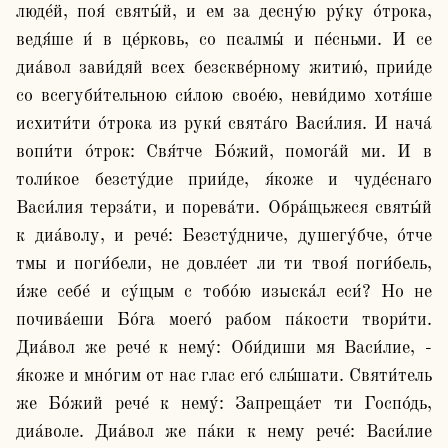
люде́й, поя́ святы́й, и ем за десну́ю ру́ку о́трока, 
ведя́ше и́ в це́рковь, со псалмы́ и пе́сньми. И се 
диа́вол зави́дяй всех безскве́рному житию́, прии́де 
со всегуби́тельною си́лою свое́ю, неви́димо хотя́ше 
исхити́ти о́трока из руки́ свята́го Васи́лия. И нача́ 
вопи́ти о́трок: Свя́тче Бо́жий, помога́й ми. И в 
толи́кое безсту́дие прии́де, я́коже и чуде́снаго 
Васи́лия терза́ти, и порева́ти. Обра́щьжеся святы́й 
к диа́волу, и рече́: Безсту́дниче, душегу́бче, о́тче 
тмы и поги́бели, не довле́ет ли ти твоя́ поги́бель, 
и́же себе́ и су́щым с тобо́ю изыска́л еси́? Но не 
почива́еши Бо́га моего́ рабом па́кости твори́ти. 
Диа́вол же рече́ к нему́: Оби́диши мя Васи́лие, - 
я́коже и мно́гим от нас глас его́ слы́шати. Святи́тель 
же Бо́жий рече́ к нему́: Запреща́ет ти Госпо́дь, 
диа́воле. Диа́вол же па́ки к нему рече́: Васи́лие 