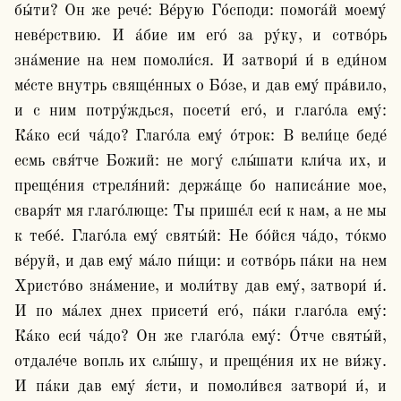
бы́ти? Он же рече́: Ве́рую Го́споди: помога́й моему́ 
неве́рствию. И а́бие им его́ за ру́ку, и сотво́рь 
зна́мение на нем помоли́ся. И затвори́ и́ в еди́ном 
ме́сте внутрь свяще́нных о Бо́зе, и дав ему́ пра́вило, 
и с ним потру́ждься, посети́ его́, и глаго́ла ему́: 
Ка́ко еси́ ча́до? Глаго́ла ему́ о́трок: В вели́це беде́ 
есмь свя́тче Божий: не могу́ слы́шати кли́ча их, и 
преще́ния стреля́ний: держа́ще бо написа́ние мое, 
сваря́т мя глаго́люще: Ты прише́л еси́ к нам, а не мы 
к тебе́. Глаго́ла ему́ святы́й: Не бо́йся ча́до, то́кмо 
ве́руй, и дав ему́ ма́ло пи́щи: и сотво́рь па́ки на нем 
Христо́во зна́мение, и моли́тву дав ему́, затвори́ и́. 
И по ма́лех днех присети́ его́, па́ки глаго́ла ему́: 
Ка́ко еси́ ча́до? Он же глаго́ла ему́: О́тче святы́й, 
отдале́че вопль их слы́шу, и преще́ния их не ви́жу. 
И па́ки дав ему́ я́сти, и помоли́вся затвори́ и́, и 