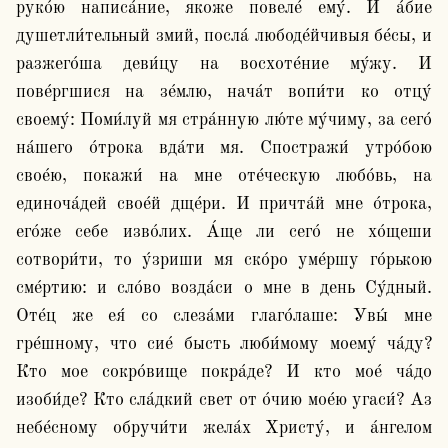
руко́ю написа́ние, якоже повеле́ ему́. И а́бие 
душетли́тельный змий, посла́ любоде́йчивыя бе́сы, и 
разжего́ша деви́цу на восхоте́ние му́жу. И 
пове́ргшися на зе́млю, нача́т вопи́ти ко отцу́ 
своему́: Поми́луй мя стра́нную лю́те му́чиму, за сего́ 
на́шего о́трока вда́ти мя. Спостражи́ утро́бою 
свое́ю, покажи́ на мне оте́ческую любо́вь, на 
единоча́дей свое́й дще́ри. И причта́й мне о́трока, 
его́же себе изво́лих. А́ще ли сего́ не хо́щеши 
сотвори́ти, то у́зриши мя ско́ро уме́ршу го́рькою 
сме́ртию: и сло́во возда́си о мне в день Су́дный. 
Оте́ц же ея́ со слеза́ми глаго́лаше: Увы́ мне 
гре́шному, что сие́ бысть люби́мому моему́ ча́ду? 
Кто мое сокро́вище покра́де? И кто мое́ ча́до 
изоби́де? Кто сла́дкий свет от о́чию мое́ю угаси́? Аз 
небе́сному обручи́ти жела́х Христу́, и а́нгелом 