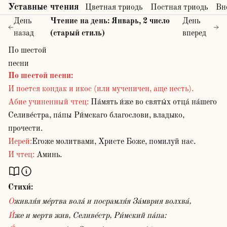
Уставные чтения
Цветная триодь
Постная триодь
Вн
День
Чтение на день:
Январь
,
2
число
День
назад
(старый стиль)
вперед
По шестой
песни
По шестой песни
:
И поется кондак и икос (или мученичен, аще несть).
Абие учиненный чтец:
Па́мять и́же во святы́х отца́ на́шего
Селиве́стра, па́пы Ри́мскаго благослови, владыко,
прочести.
Иерей:
Егоже молитвами, Христе Боже, помилуй нас.
И чтец:
Аминь.
Стихи́:
Оживля́я ме́ртва вола́ и посрамля́я За́мврия волхва́,
И́же и мертв жив, Селиве́стр, Ри́мский па́па: