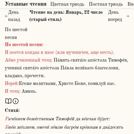
Уставные чтения
Цветная триодь
Постная триодь
Вн
День
Чтение на день:
Январь
,
22
число
День
назад
(старый стиль)
вперед
По шестой
песни
По шестой песни
:
И поется кондак и икос (или мученичен, аще несть).
Абие учиненный чтец:
Па́мять свята́го апо́стола Тимофе́я,
ученика́ свята́го апо́стола Па́вла вели́каго благослови,
владыко, прочести.
Иерей:
Егоже молитвами, Христе Боже, помилуй нас.
И чтец:
Аминь.
Стихи́:
Раче́нием боже́ственым Тимофе́й да ве́нчан бу́дет:
Бие́н же́злием, омочи́ зе́млю багро́м кро́вным в два́десять 