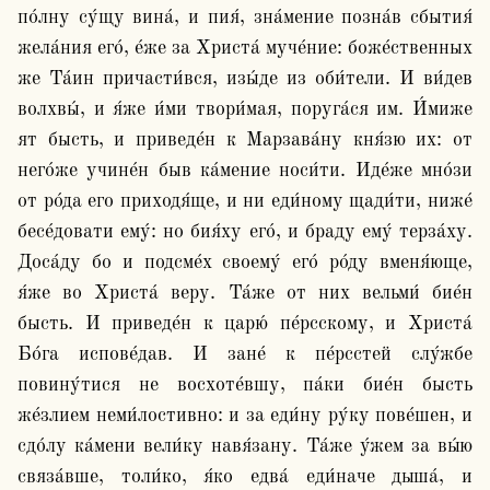
по́лну су́щу вина́, и пия́, зна́мение позна́в сбытия́ 
жела́ния его́, е́же за Христа́ муче́ние: боже́ственных 
же Та́ин причасти́вся, изы́де из оби́тели. И ви́дев 
волхвы́, и я́же и́ми твори́мая, поруга́ся им. И́миже 
ят бысть, и приведе́н к Марзава́ну кня́зю их: от 
него́же учине́н быв ка́мение носи́ти. Иде́же мно́зи 
от ро́да его приходя́ще, и ни еди́ному щади́ти, ниже́ 
бесе́довати ему́: но бия́ху его́, и браду ему́ терза́ху. 
Доса́ду бо и подсме́х своему́ его́ ро́ду вменя́юще, 
я́же во Христа́ веру. Та́же от них вельми́ бие́н 
бысть. И приведе́н к царю́ пе́рсскому, и Христа́ 
Бо́га испове́дав. И зане́ к пе́рсстей слу́жбе 
повину́тися не восхоте́вшу, па́ки бие́н бысть 
же́злием неми́лостивно: и за еди́ну ру́ку пове́шен, и 
сдо́лу ка́мени вели́ку навя́зану. Та́же у́жем за вы́ю 
связа́вше, толи́ко, я́ко едва́ еди́наче дыша́, и 