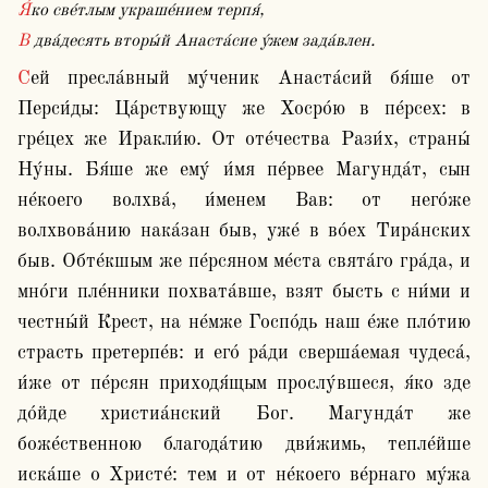
Я́ко све́тлым украше́нием терпя́,
В два́десять вторы́й Анаста́сие у́жем зада́влен.
Сей пресла́вный му́ченик Анаста́сий бя́ше от 
Перси́ды: Ца́рствующу же Хосро́ю в пе́рсех: в 
гре́цех же Иракли́ю. От оте́чества Рази́х, страны́ 
Ну́ны. Бя́ше же ему́ и́мя пе́рвее Магунда́т, сын 
не́коего волхва́, и́менем Вав: от него́же 
волхвова́нию нака́зан быв, уже́ в во́ех Тира́нских 
быв. Обте́кшым же пе́рсяном ме́ста свята́го гра́да, и 
мно́ги пле́нники похвата́вше, взят бысть с ни́ми и 
честны́й Крест, на не́мже Госпо́дь наш е́же пло́тию 
страсть претерпе́в: и его́ ра́ди сверша́емая чудеса́, 
и́же от пе́рсян приходя́щым прослу́вшеся, я́ко зде 
до́йде христиа́нский Бог. Магунда́т же 
боже́ственною благода́тию дви́жимь, тепле́йше 
иска́ше о Христе́: тем и от не́коего ве́рнаго му́жа 