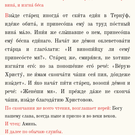
вина́, и изгна́ бе́са
Взы́де ста́рец иногда́ от ски́та еди́н в Терну́ф, 
иде́же обита́, и принесо́ша ему́ за труд по́стный 
вина́ ма́ло. Ини́и же слы́шавше о нем, принесо́ша 
ему́ бе́сна еди́наго. Нача́т же де́мон оклеветова́ти 
ста́рца и глаго́лати: «И винопи́йцу ли сему́ 
принесо́сте мя?». Ста́рец же, смиря́яся, не хотяше 
изгна́ти его́: но за поноше́ние его́ рече́: «Ве́рую 
Христу́, не и́мам сконча́ти ча́ши сея́ пия, до́ндеже 
изы́дет». И я́ко нача́т пи́ти ста́рец, возопи́ де́мон и 
рече́: «Жене́ши мя». И пре́жде да́же не сконча́ 
ча́ши, изы́де благода́тию Христовою.
По скончании же всего чтения, возглашает иерей:
Богу
нашему слава, всегда ныне и присно и во веки веков.
И чтец:
Аминь.
И далее по обычаю службы.