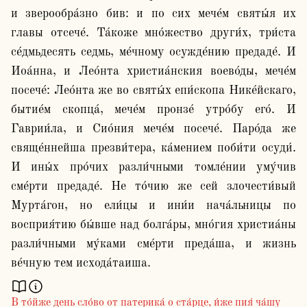
и зверообра́зно бив: и по сих мече́м святы́я их 
главы отсече́. Та́коже мно́жество други́х, три́ста 
се́дмьдесять седмь, ме́чному осужде́нию предаде́. И 
Иоа́нна, и Лео́нта христиа́нския воево́ды, мече́м 
посече́: Лео́нта же во святы́х епи́скопа Нике́йскаго, 
бытие́м скопца́, мече́м пронзе́ утро́бу его́. И 
Гаврии́ла, и Сио́ния мече́м посече́. Паро́да же 
свяще́ннейша презви́тера, ка́мением поби́ти осуди́. 
И ины́х про́чих разли́чными томле́нии уму́чив 
сме́рти предаде́. Не то́чию же сей злочести́вый 
Мурта́гон, но ели́цы и ини́и нача́льницы по 
восприя́тию бы́вше над болга́ры, мно́гия христиа́ны 
разли́чными му́ками сме́рти преда́ша, и жизнь 
В то́йже день сло́во от патерика́ о ста́рце, и́же пия́ ча́шу