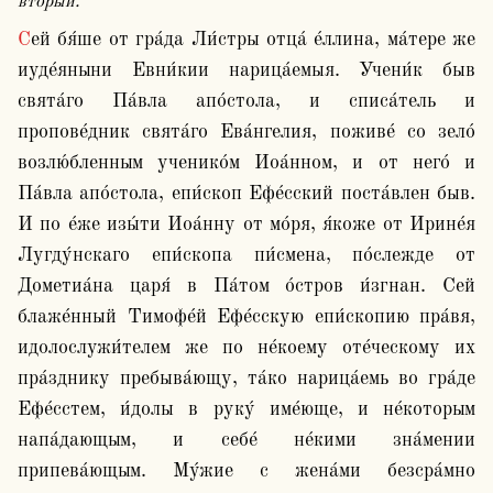
вторы́й.
Сей бя́ше от гра́да Ли́стры отца́ е́ллина, ма́тере же 
иуде́яныни Евни́кии нарица́емыя. Учени́к быв 
свята́го Па́вла апо́стола, и списа́тель и 
пропове́дник свята́го Ева́нгелия, поживе́ со зело́ 
возлю́бленным ученико́м Иоа́нном, и от него́ и 
Па́вла апо́стола, епи́скоп Ефе́сский поста́влен быв. 
И по е́же изы́ти Иоа́нну от мо́ря, я́коже от Ирине́я 
Лугду́нскаго епи́скопа пи́смена, по́слежде от 
Дометиа́на царя́ в Па́том о́стров и́згнан. Сей 
блаже́нный Тимофе́й Ефе́сскую епи́скопию пра́вя, 
идолослужи́телем же по не́коему оте́ческому их 
пра́зднику пребыва́ющу, та́ко нарица́емь во гра́де 
Ефе́сстем, и́долы в руку́ име́юще, и не́которым 
напа́дающым, и себе́ не́кими зна́мении 
припева́ющым. Му́жие с жена́ми безсра́мно 