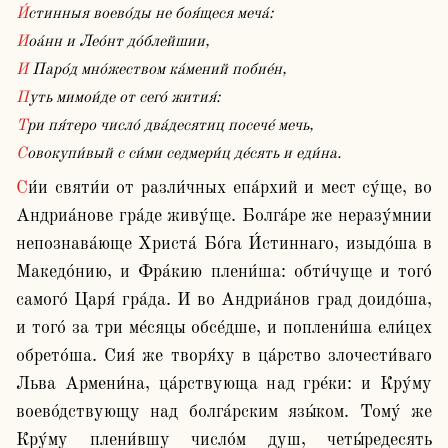
И́стинныя воево́ды не боя́щеся меча́:
Иоа́нн и Лео́нт до́блейшии,
И Паро́д мно́жеством ка́мений побие́н,
Путь мимои́де от сего́ жития́:
Три пя́теро число́ два́десятиц посече́ мечь,
Совокупи́вый с си́ми седмери́ц де́сять и еди́на.
Си́и святи́и от разли́чных епа́рхий и мест су́ще, во 
Андриа́нове гра́де живу́ще. Болга́ре же неразу́мнии 
непознава́юще Христа́ Бо́га И́стиннаго, изыдо́ша в 
Македо́нию, и Фра́кию плени́ша: обти́чуще и того́ 
самого́ Царя́ гра́да. И во Андриа́нов град доидо́ша, 
и того́ за три ме́сяцы обсе́дше, и поплени́ша ели́цех 
обрето́ша. Сия́ же творя́ху в ца́рство злочести́ваго 
Льва Армени́на, ца́рствующа над гре́ки: и Кру́му 
воево́дствующу над болга́рским язы́ком. Тому́ же 
Кру́му плени́вшу число́м душ, четы́редесять 