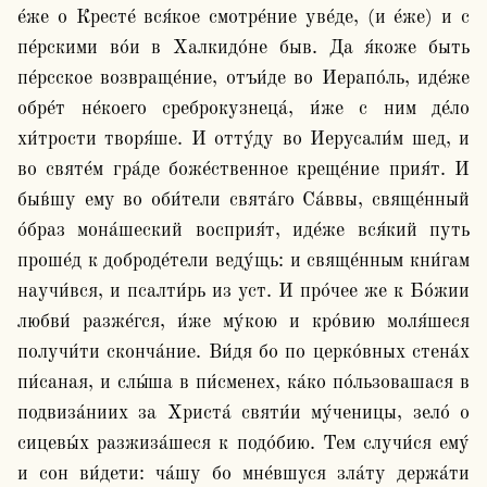
е́же о Кресте́ вся́кое смотре́ние уве́де, (и е́же) и с 
пе́рскими во́и в Халкидо́не быв. Да я́коже быть 
пе́рсское возвраще́ние, отъи́де во Иерапо́ль, иде́же 
обре́т не́коего среброкузнеца́, и́же с ним де́ло 
хи́трости творя́ше. И отту́ду во Иерусали́м шед, и 
во святе́м гра́де боже́ственное креще́ние прия́т. И 
быв́шу ему во оби́тели свята́го Са́ввы, свяще́нный 
о́браз мона́шеский восприя́т, иде́же вся́кий путь 
проше́д к доброде́тели веду́щь: и свяще́нным кни́гам 
научи́вся, и псалти́рь из уст. И про́чее же к Бо́жии 
любви́ разже́гся, и́же му́кою и кро́вию моля́шеся 
получи́ти сконча́ние. Ви́дя бо по церко́вных стена́х 
пи́саная, и слы́ша в пи́сменех, ка́ко по́льзовашася в 
подвиза́ниих за Христа́ святи́и му́ченицы, зело́ о 
сицевы́х разжиза́шеся к подо́бию. Тем случи́ся ему́ 
и сон ви́дети: ча́шу бо мне́вшуся зла́ту держа́ти 