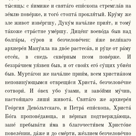
ты́сящь: с н́имиже и свята́го епи́скопа стремгла́в на 
зе́млю пове́рже, и того́ стопта́ прокля́тый. Кру́му же 
зле живот изве́ргшу, Дуку́м нача́лие прия́т, и тому́ 
та́коже стра́стне уме́ршу. Дице́нг воево́да быв над 
болга́ры, су́ров и безчелове́чен: и́же вели́каго 
архиере́я Ману́ила на дво́е растеса́в, и ру́це от ра́му 
отсе́к, в снедь скве́рным псом пове́рже. И 
беззра́чием уя́звен быв, и от свои́х его́ су́щих убие́н 
быв. Мурта́гон же нача́лие прии́м, всем христиа́ном 
неповину́ющымся отврещи́ся Христа́, безчелове́чне 
сотвори́. И о́вех убо у́зами, и заво́йми му́чив, 
настоя́щаго лиши́ живота́. Свята́го же архиере́я 
Гео́ргия Дево́льтскаго, и Петра́ епи́скопа, Христа́ 
Бо́га пропове́дающа, и ве́рныя подтвержда́юща, 
зане́ пребыва́ти и́ма в благочести́вем Христо́ве 
повеле́нии, да́же и до сме́рти, же́злием безчелове́чно 