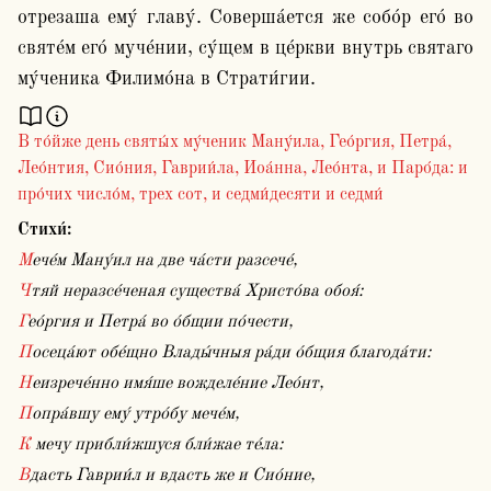
отрезаша ему́ главу́. Соверша́ется же собо́р его́ во 
святе́м его́ муче́нии, су́щем в це́ркви внутрь святаго 
В то́йже день святы́х му́ченик Ману́ила, Гео́ргия, Петра́,
Лео́нтия, Сио́ния, Гаврии́ла, Иоа́нна, Лео́нта, и Паро́да: и
про́чих число́м, трех сот, и седми́десяти и седми́
Стихи́:
Мече́м Ману́ил на две ча́сти разсече́,
Чтяй неразсе́ченая существа́ Христо́ва обоя́:
Гео́ргия и Петра́ во о́бщии по́чести,
Посеца́ют обе́щно Влады́чныя ра́ди о́бщия благода́ти:
Неизрече́нно имя́ше вожделе́ние Лео́нт,
Попра́вшу ему́ утро́бу мече́м,
К мечу прибли́жшуся бли́жае те́ла:
Вдасть Гаврии́л и вдасть же и Сио́ние,