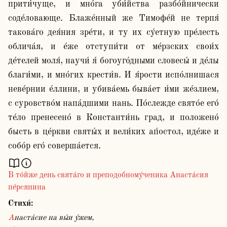
прити́чуще, и мно́га уби́йства разбо́йнически 
соде́ловающе. Блаже́нный же Тимофе́й не терпя́ 
такова́го дея́ния зре́ти, и ту их су́етную пре́лесть 
облича́я, и е́же отступи́ти от ме́рзских свои́х 
де́телей моля́, научи́ я́ богоуго́дными словесы́ и де́лы 
благи́ми, и мно́гих крести́в. И я́рости испо́лнишася 
неве́рнии е́ллини, и убива́емь быва́ет и́ми же́злием, 
с суровство́м напа́дшими нань. По́слежде свято́е его́ 
те́ло пренесено́ в Константи́нь град, и положено́ 
бысть в це́ркви святы́х и вели́ких ап́остол, иде́же и 
В то́йже день свята́го и преподобному́ченика Анаста́сия
пе́рсянина
Стихи́:
Анаста́сие на вы́и у́жем,