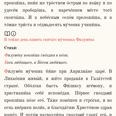
пронзи́ша, ини́и же тро́стием о́стрым по язы́ку и по 
удесе́м прободо́ша, в нарече́ннем ме́сте того́ 
сконча́ша. И к небе́сным село́м преложи́ша, и в 
В то́йже день па́мять свята́го му́ченика Филуме́на
Стихи́:
Филуме́ну вонзи́ша гво́здия в но́зи,
Бога лю́бящаго, и Бо́гом люби́маго.
Филуме́н му́ченик бя́ше при Аврилиа́не царе́. В 
Ликао́нии живы́й, и жи́то продава́я в Гала́тстей 
стране́. Обо́лган бысть Фи́ликсу иге́мону, и 
христиани́на себе́ испове́дав. Пе́рвее гвоздьми́ 
пронзи́ша но́зе его́. Та́же пове́шен и стро́ган, и во 
огнь вве́ржен вели́к, и благода́тию Христо́вою здрав 
изше́д. И пото́м нагвозди́ша гвоздьми́ главу́ его́, и 