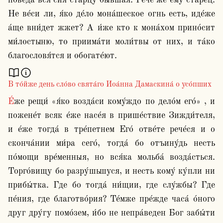
пове́да вся сия́ ста́рцу бы́вшая. Рече́ же ему́ ста́рец: 
Не ве́си ли, я́ко де́ло мона́шеское огнь есть, иде́же 
а́ще вни́дет жжет? А и́же кто к мона́хом прино́сит 
ми́лостыню, то приима́ти моли́твы от них, и та́ко 
В то́йже день сло́во свята́го Иоа́нна Дамаскина́ о усо́пших
Е́же рещи́ «я́ко возда́си кому́ждо по дело́м его́» , и 
пожене́т всяк е́же насе́я в прише́ствие Зижди́теля, 
и е́же тогда́ в тре́петнем Его́ отве́те рече́ся и о 
сконча́нии ми́ра сего́, тогда́ бо отъину́дь несть 
по́мощи вре́менныя, но вся́ка мольба́ возда́сться. 
Торго́вищу бо разру́шьшуся, и несть кому́ ку́пли ни 
прибы́тка. Где бо тогда́ ни́щии, где слу́жбы? Где 
пе́ния, где благотво́рия? Те́мже пре́жде часа́ о́ного 
друг дру́гу помо́зем, и́бо не непра́веден Бог забы́ти 