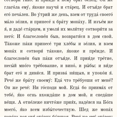
сотвори́ та́ко. И прии́де к нему́ брат беле́ц. Он же 
глаго́ла ему́, я́коже научи́ и ста́рец. И отъи́де брат 
его́ печа́лен. Во у́трий же день, взем от труда́ своего́ 
ма́ло зе́лия, и принесе́ к бра́ту мона́ху. И изъе́м же 
я́, и даде́ ста́рцем, и умоли́ их моли́тву сотвори́ти за 
него́: И благослове́н быв, возврати́ся в дом свой. 
Та́коже па́ки принесе́ три хле́бы и зе́лия, и взем 
мона́х и сотвори́ та́коже, я́коже и пре́жде. И 
благослове́н быв па́ки отъи́де. И прии́де тре́тие, 
несы́й мно́го тре́бование, и вино́, и ры́бы: и ви́де 
брат его́ и диви́ся. И призва́ ни́щыя, и упоко́и я́. 
Рече́ же бра́ту своему́: Еда́ что тре́буеши от мене́? 
Он же рече́: Ни го́споди мой. Егда́ бо приима́х от 
тебе́, я́ко огнь вхожда́ше в дом мой, и снеда́ше 
ве́щи. А отне́леже ничто́же прия́х, наде́яся на Бо́га 
моего́, я́ко всем избы́точествую. Шед же мона́х 