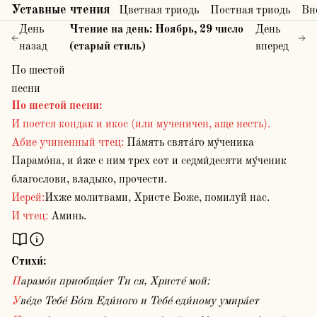
Уставные чтения
Цветная триодь
Постная триодь
Вн
День
Чтение на день:
Ноябрь
,
29
число
День
назад
(старый стиль)
вперед
По шестой
песни
По шестой песни
:
И поется кондак и икос (или мученичен, аще несть).
Абие учиненный чтец:
Па́мять свята́го му́ченика
Парамо́на, и и́же с ним трех сот и седми́десяти му́ченик
благослови, владыко, прочести.
Иерей:
Ихже молитвами, Христе Боже, помилуй нас.
И чтец:
Аминь.
Стихи́:
Парамо́н приобща́ет Ти ся, Христе́ мой:
Уве́де Тебе́ Бо́га Еди́ного и Тебе́ еди́ному умира́ет