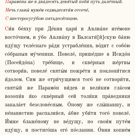
Парамо́на же в два́десять девя́тый поби́ путь дале́чный.
Мечь главы́ муже́м седмьдесяти́м отсече́,
С шестеросугу́бою пятьдеся́тицею.
Си́и бе́яху при Де́кии цари́ и Авлиа́не иге́моне 
восто́чнем, и у́бо Авлиа́ну в Валсати́[й]скую ба́ню 
иду́щу теле́снаго ра́ди устрабле́ния, во́дит с собо́ю 
со́браныя му́ченики. Повеле́, прише́дше в Исидо́н 
(Посейдо́на) тре́бище, и скве́рныя же́ртвы 
сотвори́в, повеле́ святы́м пожре́ти и поклони́тися 
и́долом. Сим же отри́чущимся того́ не сотвори́ти, 
святы́й же Парамо́н ви́дев и вели́ким гла́сом 
возопи́в я́ко скве́рный сей толи́ки пра́ведники 
закала́ет безслове́сным. О́ному же слы́шавшу, и 
не́навистию распалив́ся, а́бие уби́ти того́ повеле́. 
И́мже блаже́ному не ве́дущу, но свои́м путе́м 
иду́щу, и постиго́ша его́ по́слании. О́вии копие́м 