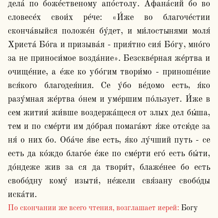
дела́ по боже́ственому апо́столу. Афана́сий бо во 
словесе́х свои́х ре́че: «И́же во благоче́стии 
сконча́выйся положе́н бу́дет, и ми́лостынями моля́ 
Христа́ Бо́га и призыва́я - прия́тно сия́ Бо́гу, мно́го 
за не приноси́мое возда́ние». Безскве́рная же́ртва и 
очище́ние, а е́же ко убо́гим твори́мо - приноше́ние 
вся́кого благодея́ния. Се у́бо ве́домо есть, я́ко 
разу́мная же́ртва о́нем и уме́ршим по́льзует. И́же в 
сем житии́ жи́вше воздержа́щеся от злых дел бы́ша, 
тем и по сме́рти им до́брая помага́ют я́же отсю́де за 
ня́ о них бо. Оба́че я́ве есть, я́ко лу́чший путь - се 
есть да ко́ждо благо́е е́же по сме́рти его́ есть бы́ти, 
до́ндеже жив за ся да твори́т, блаже́нее бо есть 
свобо́дну кому́ изыти́, не́жели свя́зану свобо́ды 
По скончании же всего чтения, возглашает иерей:
Богу