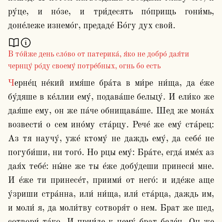
ру́це, и но́зе, и три́десять по́прищь гони́мь, 
В то́йже день сло́во от патерика́, я́ко не добро́ дая́ти
чернцу́ ро́ду своему́ потре́бных, огнь бо есть
Черне́ц не́кий имя́ше бра́та в ми́ре ни́ща, да е́же 
бу́дяше в ке́ллии ему́, подава́ше бельцу́. И ели́ко же 
дая́ше ему, он же па́че обнищава́ше. Шед же мона́х 
возвести́ о сем ино́му ста́рцу. Рече́ же ему́ ста́рец: 
Аз тя научу́, уже́ ктому́ не даждь ему́, да себе́ не 
погуби́ши, ни того́. Но рцы ему́: Бра́те, егда́ име́х аз 
дая́х тебе́: ны́не же ты е́же добу́деши принеси́ мне. 
И е́же ти принесе́т, приими́ от него́: и иде́же аще 
у́зриши стра́нна, или́ ни́ща, или́ ста́рца, даждь им, 
и моли́ я, да моли́тву сотворя́т о нем. Брат же шед, 