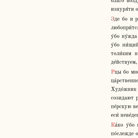
бла́го возд
изнуря́ти о
Зде бо и ра́ти и любопре́ния о преде́лех и стена́х, та́може ничто́же таково́ есть: ни за́висть, ни завиде́ние, ниже́ 
любопри́тся
у́бо ну́жда
у́бо ни́щи
толи́ким н
де́йствуем,
Рцы бо мне, где хоте́л бы храм име́ти, зде у́бо, или́ в пусты́ни, или́ во еди́ном от градо́в ма́лых? Аз бо не мню, но в 
ца́рственне
Худо́жник 
созидают ру
пе́рскую ве
еси́ неве́д
Ка́ко у́бо на земли́ са́мое сие́ твори́ши, его́же ма́ло по́слеже оста́виши? Но де́тем оста́влю рече́. Но и они́ ма́ло 
по́слежде о