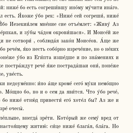
ей: ниже́ бо есть согреши́вшу ино́му му́чити ина́го. 
́л есть. Я́коже у́бо рек: «Ниже́ сей согреши́, ниже́ 
. И́бо Иезекии́лем мне́ние сие отъе́млет: «Живу́ Аз 
 те́рпкая, и зу́бы ча́дом окрови́шася». И Моисе́й же 
а́ди не сотвори́ , соблюда́я зако́н Моисе́ов. А́ще же 
о рече́м, я́ко несть собо́рно изрече́ние, но о не́ких 
Поне́же у́бо из Еги́пта изше́дше и по зна́мениях и 
е постра́ждут рече́ я́же пострада́шаи они́, поне́же 
е, уве́сть.
о. Мо́щно бо, но и о сем да яви́тся. Что у́бо рече́, 
бо ниже́ отню́д привести́ его́ хоте́л бы? Аз же и 
ре́ очесы́.
настоя́щему житию́: си́це ниже́ блага́я, бла́га. Но 