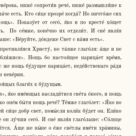
ве́рова, ниже́ сопроти́в рече́, ниже́ размышля́ше к 
а́че есть. Кто си́це прозре́ когда́? Но ничто́же сих 
щь». Показу́ет от сего́, я́ко и по кресте́ хо́щет 
.  По се́мже, коне́чно их отдели́т. И сие́ явля́я 
́лаше: «Ве́руйте, до́ндеже Свет с ва́ми есть».
бли́жися». Нощь бо настоя́щее нарица́ет вре́мя, 
с же нощь бу́дущее нарица́ет, неде́йственаго ра́ди 
и неве́рии.
оя́щых благи́х к бу́дущым.
о оне́м бы́ти нощь рече́? Те́мже глаго́лет: «Я́ко во 
й си́це добр свет, помы́сли коли́к бу́дет он. Ели́ко 
он лу́чши сего́. И сие́ явля́я глаго́лаше: «Со́лнце 
и́тся. А́ще же ны́не о е́же све́тлы име́ти хра́мины, 