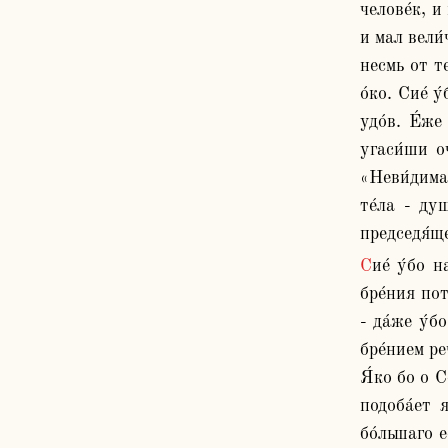
челове́к, и
и мал вели́
несмь от те
о́ко. Сие́ у
удо́в. Е́же
угаси́ши оч
«Неви́димая
те́ла - ду
председя́щ
Сие́ у́бо назида́ет та́же, да не вознепщу́еши, я́ко ве́щи тре́бует, егда́ твори́т, и да навы́кнеши, я́ко ниже́ в нача́ле 
бре́ния пот
- да́же у́б
бре́нием ре
Я́ко бо о С
подоба́ет 
бо́льшаго е