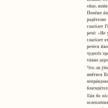
си́це, ини́
Поне́же а́щ
роди́телие 
глаго́лет Г
рече́: «Не 
глаго́лет к
рече́ся и́ж
чудесе́х пр
та́яже дерз
Что ли у́бо ра́ди слеп роди́ся? Да яви́тся сла́ва Бо́жия, рече́. Се па́ки недоуме́нно: и́но а́ще кроме́ сего́ му́ки немо́щно 
яви́тися Бо
непра́вдов
благода́тел
Ка́я бо по́льза иуде́ом оче́с есть? Бо́лшую у́бо му́ку стяжа́ша. Осле́пльше, внегда́ зре́ти. Кото́рый же сему́ вред от 
ослепле́ния