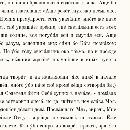
те, но о́нем о́бразом очеса́ соде́тельствова. А́ще бо 
явля́я глаго́лаше: «А́ще рече́т слух я́ко несмь о́ко, 
 Бо́жия прему́дрости есть указа́ние, мно́го же па́че 
ает, сие́ украша́ет зре́ние, сие́ свети́льник есть всех 
́ши со́лнце, вся погуби́л еси́ и смути́л еси́. А́ще 
о ра́зум, осле́пшим сим: си́ми бо Бо́га позна́хом: 
Не у́бо те́лу свети́льник о́ко то́кмо, но и пре́жде 
 есть, вы́шний жре́бий получи́вше и ины́х чувств 
д, мно́го у́бо па́че сие́ кроме́ ве́щи сотвори́л бы,) 
я Соде́теля бы́ти Себе́ су́щих в нача́ле, - пома́зав 
же сотвори́ти очеса́, но да яви́тся в нем сла́ва Моя́. 
одоба́ет де́лати дела́ Посла́вшаго Мя», си́речь, Мне 
а́яже Отцу́ творя́ща: не такова́, но та́яже. Е́же 
́летс. Кто у́бо сопроти́в возри́т про́чее, зря Его́ 