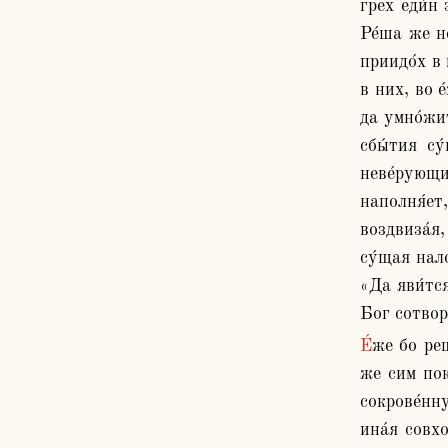
грех еди́н 
Ре́ша же не
приидо́х в 
в них, во е
да умно́жит
сбы́тия су
неве́рующи
наполня́ет,
воздвиза́я,
су́щая нало
«Да яви́тся
Бог сотвори
Е́же бо рещи́: «Я́ко Аз есмь прие́мый персть от земли́ созда́в челове́ка», же́стоко ви́дящеся бы́ти слы́шащим. Де́лом 
же сим пока
сокрове́нну
ина́я совхо