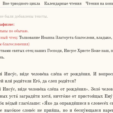
Вне триодного цикла
Календарные чтения
Чтения на кон
 не были добавлены тексты.
кафизме
:
льны по обычаю.
ный чтец:
Толкование Иоанна Златоуста благослови, владыко, 
 благословения)
твами святых отец наших Господи, Иисусе Христе Боже наш, п
ь.
ей или́ роди́тели Его́, да слеп роди́тся?
ных уста́ загради́ти хотя́, ничто́же от пристоя́щых Ему́ о
о́к ве́дый глаго́лаше: «Я́ко да оправди́шися в словесе́х сво
же высо́кое слове́с не прия́ша, но и бесну́ющаяся нарек