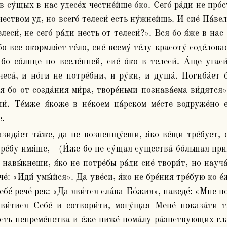
 в су́щых в нас удесе́х честне́йше о́ко. Сего́ ра́ди не про́с
чеством уд, но всего́ телеси́ есть ну́жнейшь. И сие́ Па́вел 
леси́, не сего́ ра́ди несть от телеси́?». Вся бо я́же в нас
́бо все окормля́ет те́ло, сие́ всему́ те́лу красоту́ соде́лов
 бо со́лнце по вселе́нней, сие́ о́ко в телеси́. А́ще угаси
еса́, и но́ги не потре́бни, и ру́ки, и душа́. Погиба́ет б
 бо от созда́ния ми́ра, творе́ньми познава́ема ви́дятся». 
ши́. Те́мже я́коже в не́коем ца́рском ме́сте водруже́но
е.
ре́бу имя́ше, - (И́же бо не су́щая существа́ бо́льшая приве́
о навы́кнеши, я́ко не потре́бы ра́ди сие́ твори́т, но науча́
че́: «Иди́ умы́йся». Да уве́си, я́ко не бре́ния тре́бую ко е́
ебе́ рече́ рек: «Да яви́тся сла́ва Бо́жия», наведе́: «Мне п
яви́тися Себе́ и сотвори́ти, могу́щая Мене́ показа́ти т
сть непреме́нства и е́же ниже́ пома́лу ра́знствующих глаго