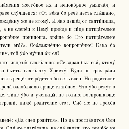
зна́мения жесто́кое их и непоко́рное умякча́я, и 
рвее слу́чшеися: «От ве́ка бо рече́ несть слы́шано, 
рожде́нну же не ктому́. И я́ко изше́д от святи́лища, 
, а не слепе́ц к Нему́ прии́де и си́це потща́тельне 
проше́ние приидо́ша, зря́ше бо Его́ потща́тельне 
тели его́?». Соблажне́нно вопроше́ние! Ка́ко бо 
шим, той у́бо му́чил бы ся?
ен бысть, глаго́лаху Христу́: Бу́ди он грех ра́ди 
есть рещи́: от ро́дства бо есть слеп. Но роди́телие 
роча́ озлобля́емо зря́ще глаго́лем: Что у́бо реку́т о 
е. Си́це у́бо и ученицы́, не толи́ко воспроша́юще 
реши́, ниже́ роди́телие его́». Сие́ же не грехо́в 
 Сия́ же глаго́лаше, не сие́ явля́я: я́ко сей у́бо не 