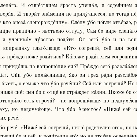
слепа́го. И отше́ствием я́рость утеша́я, и содея́нием 
веря́я. И твори́т зна́мения не прилу́чшееся, но тогда́ пе́
зе кто очеса́ слепорожде́нну». Сле́пу у́бо не́гли отве́рзе, 
ии́де прили́чно - я́вствено отту́ду, Сам бо ви́де слепа́го
ко и ученико́м чу́вство пода́ти. От сего́ у́бо и на во
 вопраша́ху глаго́люще: «Кто согреши́, сей или́ роди́
ы, пре́жде не́же роди́тися? Ка́коже роди́телем согреши́в
́й». Си́и у́бо помы́сливше, я́ко он грех ра́ди разсла́бл
 бысть, о сем же что у́бо рече́ши? Сей или́ согреши́? Но н
 ниже́ сие́: сын бо о отце́ не стра́ждет ка́зни. Я́коже бо от
отвори́ло есть отроча́? - не вопроша́юще, но недоуме́ющ
́лаху, но недоуме́юще. Что у́бо Христо́с? «Ниже́ сей сог
их рече́.
реши́ бо и сей, и роди́телие его́: но не отсю́ду ослепле́ние.