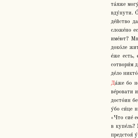
та́яже могу
вду́нути. О
де́йство да
сложе́но ес
име́ют? Мно
доко́ле жит
е́же есть, 
сотвори́м да
де́ло никто
Да́же бо не кто рече́т, я́ко тщесла́вяся сие́ твори́т, показу́ет, я́ко щадя́ их вся де́лает: зде то́кмо власть име́ющых 
ве́ровати и
досто́ин бе
у́бо си́це 
«Что сие́ е
в купе́ль? 
предстоя́ у