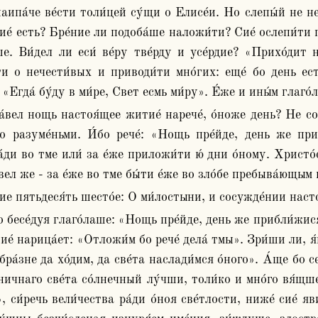
наипа́че ве́сти толи́цей су́щи о Елисе́и. Но слепы́й не не
сие́ есть? Бре́ние ли подоба́ше наложи́ти? Сие́ ослепи́ти п
. Ви́дел ли еси́ ве́ру тве́рду и усе́рдие? «Прихо́дит но
и о нечести́вых и приводи́ти мно́гих: еще́ бо день есть
 «Егда́ бу́ду в ми́ре, Свет есмь ми́ру». Е́же и ины́м глаго
но разуме́ньми. И́бо рече́: «Нощь пре́йде, день же при
́ди во тме или́ за е́же приложи́ти ю́ дни о́ному. Христо́
́вел же - за е́же во тме бы́ти е́же во зло́бе пребыва́ющым 
ние пятьдеся́ть шесто́е: О ми́лостыни, и сосужде́нии наст
ие́ нарица́ет: «Отложи́м бо рече́ дела́ тмы». Зри́ши ли, я́к
ра́зне да хо́дим, да све́та наслади́мся о́ного». А́ще бо се
ничнаго све́та со́лнечный лу́чши, толи́ко и мно́го вя́щше 
, си́речь вели́чества ра́ди о́ноя све́тлости, ниже́ сие́ яв