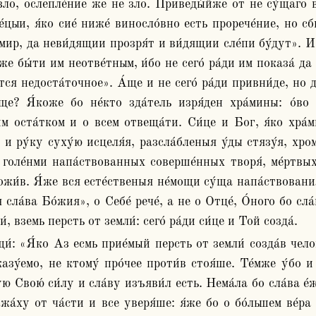
зло, ослепле́ние же не зло. Приведы́йже от не су́щаго во 
́цыи, я́ко сие́ ниже́ виносло́вно есть прорече́ние, но сбы́
мир, да неви́дящии прозря́т и ви́дящии сле́пи бу́дут». И 
́же бы́ти им неотве́тным, и́бо не сего́ ра́ди им показа́ да 
ся недоста́точное». А́ще и не сего́ ра́ди привни́де, но д
́ще? Я́коже бо не́кто зда́тель изря́ден хра́мины: о́во у
м оста́тком и о всем отвеща́ти. Си́це и Бог, я́ко хра́м
 и ру́ку суху́ю исцеля́я, разсла́бленыя у́ды стязу́я, хр
 голе́нми напа́ствованных соверше́нных творя́, ме́ртвых 
жи́в. Я́же вся есте́ственыя не́мощи су́ща напа́ствования 
 сла́ва Бо́жия», о Себе́ рече́, а не о Отце́, О́ного бо сла́
́, вземь персть от земли́: сего́ ра́ди си́це и Той созда́. 
зу́емо, не ктому́ про́чее проти́в стоя́ше. Те́мже у́бо и
ю Свою́ си́лу и сла́ву изъяви́л есть. Нема́ла бо сла́ва е́
жа́ху от ча́сти и все уверя́ше: я́же бо о бо́льшем ве́ра