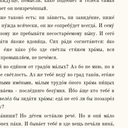
ждуще, помы́сли, ка́ко подоба́ет и телеса́ са́мая 
свет он неизрече́нный.
ну́жда вся́чески, он же сопребу́дет всегда́. И сему́ 
́ному же пребыва́ти несостаре́емому вы́ну. И сего́ 
́ти я́коже вдови́ца. Сих ра́ди согнета́ются: я́ко 
е́же ка́ко у́бо зде све́тлы стя́жем хра́мы, вся 
е промышля́ем, не пече́мся.
све́тлость. Аз же тебе́ веду́ во град тако́в, его́же 
ыми име́ньми, ма́лым трудо́м о́ного хра́ма ни́щых 
ва́ема - после́дняго безу́мия. И́бо а́ще кто тебе́ в 
ле́л бы зида́ти хра́мы: еда́ не его́ ли бы позазре́л 
у?
нех па́ки. И быва́ет тебе́ и зде вещь печа́ли вина́, 