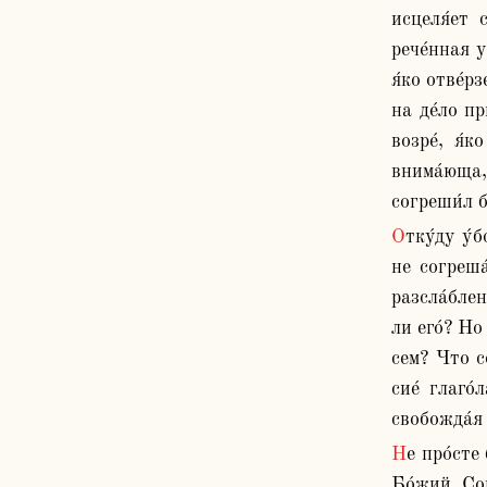
исцеля́ет 
рече́нная у
я́ко отве́р
на де́ло пр
возре́, я́
внима́юща,
согреши́л б
Отку́ду у́бо приидо́ша на вопроше́ние сие́? Пре́жде сего́ разсла́бленаго исцеля́я глаго́лаше: «Се здрав был еси́, ктому́ 
не согреша
разсла́блен
ли его́? Но
сем? Что с
сие́ глаго
свобожда́я 
Не про́сте бо рече́: «Ниже́ сей согреши́, ниже́ роди́телие его», но наведе́: «Да слеп роди́тся». Но да просла́вится Сын 
Бо́жий. Сог