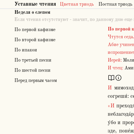
Уставные чтения
Цветная триодь
Постная триодь
Неделя о слепом
Если чтения отсутствуют - значит, по данному дню еще
По первой 
По первой кафизме
Чтутся седа
По второй кафизме
Абие учинен
По ипакои
испрошением
По третьей песни
Иерей:
Моли
И чтец:
Амин
По шестой песни
Перед первым часом
И мимоходя́ Иису́с, ви́де челове́ка сле́па от рожде́ния. И вопроси́ша Его́ ученицы́ Его́, глаго́люще: Учи́телю, кто 
согреши́: с
«И преходя́ Иису́с, ви́де челове́ка сле́па от рожде́ния». Зело́ человеколюби́в Сый и о на́шем спасе́нии промышля́я, и 
неблагода́р
у́бо и прор
зде, поне́