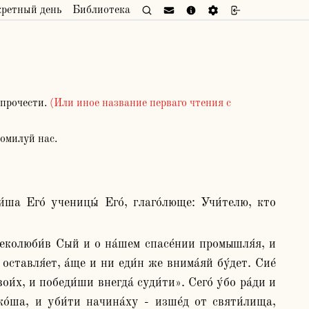
кретный день
Библиотека
прочести.
(Или иное название перваго чтения с
омилуй нас.
ставля́ет, а́ще и ни еди́н же внима́яй бу́дет. Сие́ 
и́х, и победи́ши внегда́ суди́ти». Сего́ у́бо ра́ди и 
о́ша, и уби́ти начина́ху - изше́д от святи́лища, 