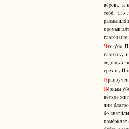
ве́рова, и 
себе́. Что 
размышля́ше
промышля́т
глаго́лаше:
Что у́бо Па́вел нощь настоя́щее житие́ нарече́, о́ноже день? Не сопротивля́яся Христу́, но та́яже глаго́ля: а́ще и не 
глаго́лы, 
седя́щых ра
грехо́в, Па
Нравоуче́
Ве́рным у́бо бесе́дуя глаго́лаше: «Нощь пре́йде, день же прибли́жися», я́ко име́ющых наслади́тися све́та о́ного, и нощь 
ве́тхое жит
дни благооб
бо свети́ль
поме́ркнет»