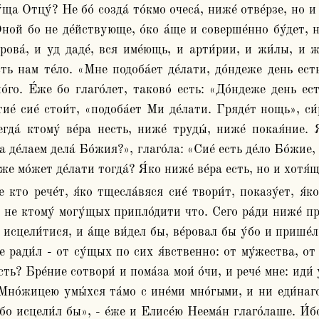
́ща Отцу́? Не бо́ созда́ то́кмо очеса́, ниже́ отве́рзе, но и 
́ной бо не де́йствующе, о́ко а́ще и соверше́нно бу́дет, не
рова́, и уд даде́, вся име́ющь, и арти́рии, и жи́лы, и ж
ть нам те́ло. «Мне подоба́ет де́лати, до́ндеже день есть
́го. Е́же бо глаго́лет, таково́ есть: «До́ндеже день ест
ие́ сие́ стои́т, «подоба́ет Ми де́лати. Гряде́т нощь», си́
егда́ ктому́ ве́ра несть, ниже́ труды́, ниже́ покая́ние. Я
 де́лаем дела́ Бо́жия?», глаго́ла: «Сие́ есть де́ло Бо́жие, д
́же мо́жет де́лати тогда́? Я́ко ниже́ ве́ра есть, но и хотя
 не ктому́ могу́щых припло́дити что. Сего ра́ди ниже́ при
 исцели́тися, и а́ще ви́дел бы, ве́ровал бы у́бо и прише́
не ради́л - от су́щых по сих я́вственно: от му́жества, от 
сть? Бре́ние сотвори́ и пома́за мои́ о́чи, и рече́ мне: иди́
Мно́жицею умы́хся та́мо с ине́ми мно́гыми, и ни еди́наго 
́бо исцели́л бы», - е́же и Елисе́ю Неема́н глаго́лаше. И́