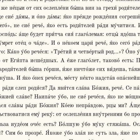
и же не́цыи от сих ослепле́ни бы́ша вин за грехи́ роди́тел
е сие́ да́мы, и о́но да́мы: я́ко пре́жде рожде́ния согреши
его́», не сие́ рече́, я́ко есть роди́телей ра́ди му́читися
оспо́дь: а́ще будет при́тча сия́ глаго́лемая: отцы́ ядо́ша
у́мрет оте́ц о ча́де». И о не́коем цари́ рече́, я́ко сего́ р
то: Ка́ко у́бо рече́ся: «Тре́тий и четве́ртый род…»? О́но у́б
е от Еги́пта исше́дшых. А е́же глаго́лет, таково́ есть: 
ароди́телей бы́ша го́рши, и́же ничто́же сих ви́деша, та́яж
ну́ша. И я́ко о́нех рече́ся, ме́сту не́кто надста́в опа́снейш
́жией сла́ве? Наипа́че у́бо, не сие́ рече́ся, я́ко не мо́щн
ася сла́вы ра́ди Бо́жия? Ко́ею непра́вдою, рцы ми? А́ще 
ьствоватися ему́ реку́: от ослепле́ния вну́треними бо проз
? Сим бо прозре́. Я́коже у́бо зла́я не суть зла, я́же по 