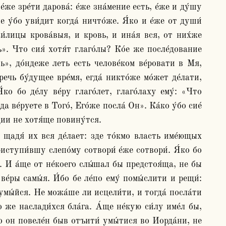
е́же зре́ти дарова́: е́же зна́мение есть, е́же и ду́шу 
 у́бо уви́дит когда́ ничто́же. Я́ко и е́же от души́ 
и́лицы крова́выя, и кровь, и ина́я вся, от них́же 
». Что сия́ хотя́т глаго́лы? Ко́е же после́дование 
ь», до́ндеже леть есть челове́ком ве́ровати в Мя, 
речь бу́дущее вре́мя, егда́ никто́же мо́жет де́лати, 
́ко бо де́лу ве́ру глаго́лет, глаго́лаху ему́: «Что 
а ве́руете в Того́, Его́же посла́ Он». Ка́ко у́бо сие́ 
́щии не хотя́ще повину́тся.
ступи́вшу слепо́му сотвори́ е́же сотвори́. Я́ко бо 
л. И а́ще от не́коего слы́шал бы предстоя́ща, не бы 
ве́ры самы́я. И́бо бе ле́по ему́ помы́слити и рещи́: 
 умы́йся. Не можа́ше ли исцели́ти, и тогда́ посла́ти 
же наслади́хся бла́га. А́ще не́кую си́лу име́л бы, 
бо он повеле́н быв отъити́ умы́тися во Иорда́ни, не 