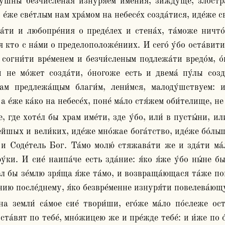
у́шны безчи́сленая изнуря́ем име́ния, зи́ждуще, злостра́
 е́же све́тлым нам хра́мом на небесе́х созда́тися, иде́же 
 кто с на́ми о пределоположе́ниих. И сего́ у́бо оста́вити 
 согни́ти вре́менем и безчи́сленым подлежа́ти вредо́м, о
й не мо́жет созда́ти, о́ногоже есть и двема́ пу́лы созда
ам предлежа́щым благи́м, лени́мся, малоду́шствуем: и 
 а е́же ка́ко на небесе́х, поне́ ма́ло стя́жем оби́телище, н
йшых и вели́ких, иде́же мно́жае бога́тство, иде́же бо́льше 
и Соде́тель Бог. Та́мо молю́ стяжава́ти же и зда́ти ма́л
́ки. И сие́ наипа́че есть зда́ние: я́ко я́же у́бо ны́не бы
л бы зе́млю зря́ща я́же та́мо, и возвраща́ющася та́же пове
ению после́днему, я́ко безвре́менне изнуря́ти повелева́ющ
ста́вят по тебе́, мно́жицею же и пре́жде тебе́: и и́же по о́