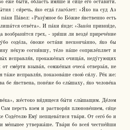
е́же бы́ти, о́бласть имя́ше и си́це его́ оста́вити. 
тия : си́речь, я́ко егда́ глаго́лет: «Я́ко на суд Аз 
па́ки Па́вел: «Разу́мное бо Бо́жие я́вственно есть 
лиша́тся отве́та». И па́ки и́нде: «Зако́н привни́де, 
а возбрани́тся грех, - зри́ши ли везде́ прирече́ние 
́бо соде́ла, о́воже оста́ви несконча́нно, я́ко бы 
ину не́кую согни́вшу, те́ло на́ше соприле́пляет и 
омы́х исправля́я, прокаже́ных очища́я, неду́гующих 
от сме́рти взыва́я, сомже́ныя очеса́ отверза́я, не 
та́же исправля́я, показова́ше свою́ си́лу. Ре́к же: 
ва бе я́вствена, поне́же бо слы́шаху, я́ко челове́ка 
 Сам персть взем и растворя́я плюнове́нием, си́це 
же Соде́телю Ему́ непщева́тися тва́ри. От сего́ бо и 
 и ме́ньшее утвержа́ше. Тва́ри бо всея́ честне́йши 