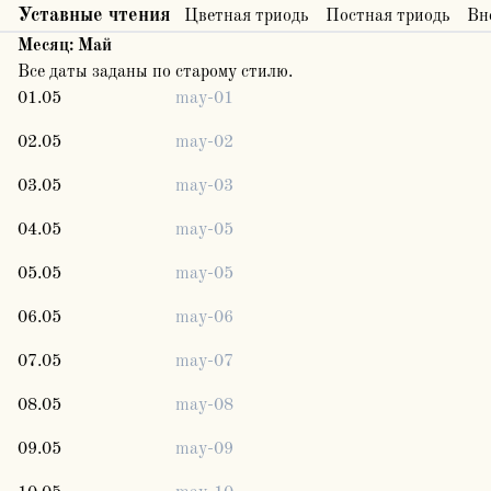
Уставные чтения
Цветная триодь
Постная триодь
Вн
Месяц:
Май
Все даты заданы по старому стилю.
01.05
may-01
02.05
may-02
03.05
may-03
04.05
may-05
05.05
may-05
06.05
may-06
07.05
may-07
08.05
may-08
09.05
may-09