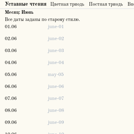
Уставные чтения
Цветная триодь
Постная триодь
Вн
Месяц:
Июнь
Все даты заданы по старому стилю.
01.06
june-01
02.06
june-02
03.06
june-03
04.06
june-04
05.06
may-05
06.06
june-06
07.06
june-07
08.06
june-08
09.06
june-09